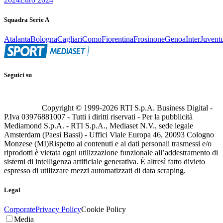
Squadra Serie A
Atalanta
Bologna
Cagliari
Como
Fiorentina
Frosinone
Genoa
Inter
Juvent
Seguici su
Copyright © 1999-
2026
RTI S.p.A. Business Digital -
P.Iva 03976881007 - Tutti i diritti riservati - Per la pubblicità
Mediamond S.p.A. - RTI S.p.A., Mediaset N.V., sede legale
Amsterdam (Paesi Bassi) - Uffici Viale Europa 46, 20093 Cologno
Monzese (MI)
Rispetto ai contenuti e ai dati personali trasmessi e/o
riprodotti è vietata ogni utilizzazione funzionale all’addestramento di
sistemi di intelligenza artificiale generativa. È altresì fatto divieto
espresso di utilizzare mezzi automatizzati di data scraping.
Legal
Corporate
Privacy Policy
Cookie Policy
Media