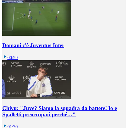
Domani c'è Juventus-Inter
00:59
Chivu: "Juve? Siamo la squadra da battere! Io e
Spalletti preoccupati perché…"
01:30