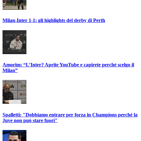
Milan-Inter 1-1: gli highlights del derby di Perth
Amorim: “L’Inter? Aprite YouTube e capirete perché scelgo il
Milan”
Spalletti: "Dobbiamo entrare per forza in Champions perché la
Juve non può stare fuori"