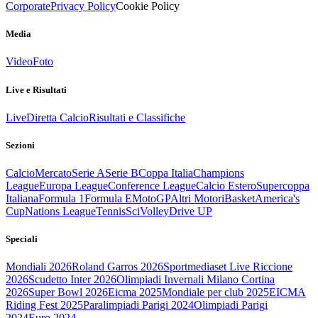
Corporate
Privacy Policy
Cookie Policy
Media
Video
Foto
Live e Risultati
Live
Diretta Calcio
Risultati e Classifiche
Sezioni
Calcio
Mercato
Serie A
Serie B
Coppa Italia
Champions
League
Europa League
Conference League
Calcio Estero
Supercoppa
Italiana
Formula 1
Formula E
MotoGP
Altri Motori
Basket
America's
Cup
Nations League
Tennis
Sci
Volley
Drive UP
Speciali
Mondiali 2026
Roland Garros 2026
Sportmediaset Live Riccione
2026
Scudetto Inter 2026
Olimpiadi Invernali Milano Cortina
2026
Super Bowl 2026
Eicma 2025
Mondiale per club 2025
EICMA
Riding Fest 2025
Paralimpiadi Parigi 2024
Olimpiadi Parigi
2024
Euro 2024