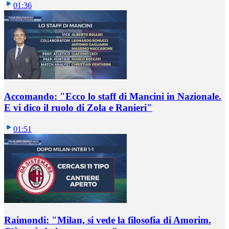
01:36
Accomando: "Ecco lo staff di Mancini in Nazionale.
E vi dico il ruolo di Zola e Ranieri"
01:51
Raimondi: "Milan, si vede la filosofia di Amorim.