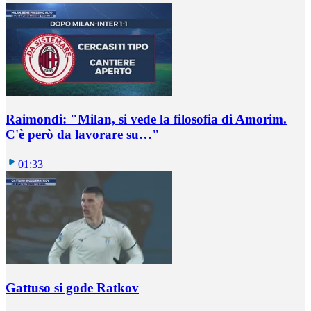
Raimondi: "Milan, si vede la filosofia di Amorim.
C'è però da lavorare su…"
01:33
Gattuso si gode Ratkov