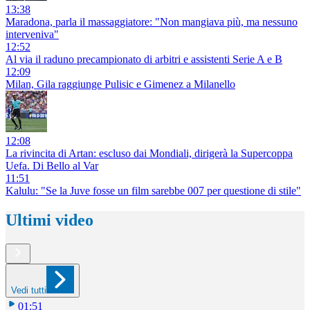
13:38
Maradona, parla il massaggiatore: "Non mangiava più, ma nessuno
interveniva"
12:52
Al via il raduno precampionato di arbitri e assistenti Serie A e B
12:09
Milan, Gila raggiunge Pulisic e Gimenez a Milanello
12:08
La rivincita di Artan: escluso dai Mondiali, dirigerà la Supercoppa
Uefa. Di Bello al Var
11:51
Kalulu: "Se la Juve fosse un film sarebbe 007 per questione di stile"
Ultimi video
Vedi tutti
01:51