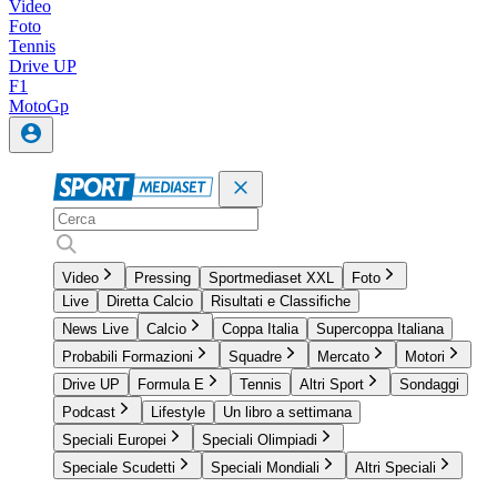
Video
Foto
Tennis
Drive UP
F1
MotoGp
Video
Pressing
Sportmediaset XXL
Foto
Live
Diretta Calcio
Risultati e Classifiche
News Live
Calcio
Coppa Italia
Supercoppa Italiana
Probabili Formazioni
Squadre
Mercato
Motori
Drive UP
Formula E
Tennis
Altri Sport
Sondaggi
Podcast
Lifestyle
Un libro a settimana
Speciali Europei
Speciali Olimpiadi
Speciale Scudetti
Speciali Mondiali
Altri Speciali