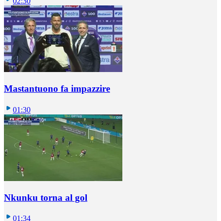
02:30
Mastantuono fa impazzire
01:30
Nkunku torna al gol
01:34