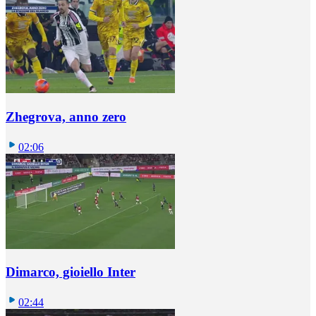
Zhegrova, anno zero
02:06
Dimarco, gioiello Inter
02:44