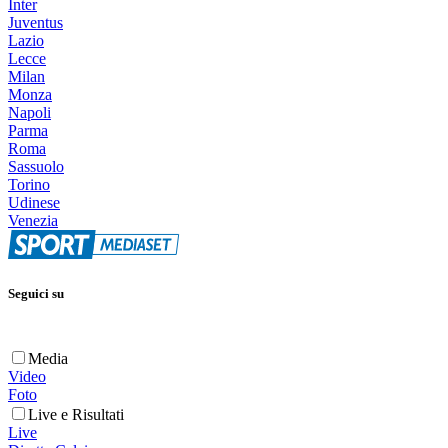
Inter
Juventus
Lazio
Lecce
Milan
Monza
Napoli
Parma
Roma
Sassuolo
Torino
Udinese
Venezia
Seguici su
Media
Video
Foto
Live e Risultati
Live