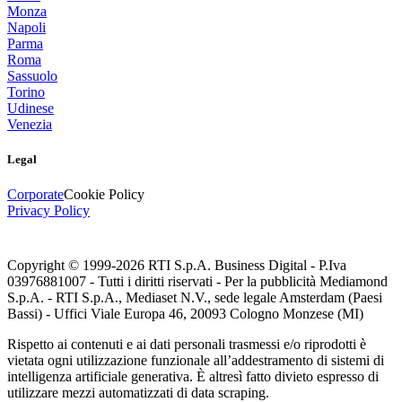
Monza
Napoli
Parma
Roma
Sassuolo
Torino
Udinese
Venezia
Legal
Corporate
Cookie Policy
Privacy Policy
Copyright © 1999-
2026
RTI S.p.A. Business Digital - P.Iva
03976881007 - Tutti i diritti riservati - Per la pubblicità Mediamond
S.p.A. - RTI S.p.A., Mediaset N.V., sede legale Amsterdam (Paesi
Bassi) - Uffici Viale Europa 46, 20093 Cologno Monzese (MI)
Rispetto ai contenuti e ai dati personali trasmessi e/o riprodotti è
vietata ogni utilizzazione funzionale all’addestramento di sistemi di
intelligenza artificiale generativa. È altresì fatto divieto espresso di
utilizzare mezzi automatizzati di data scraping.