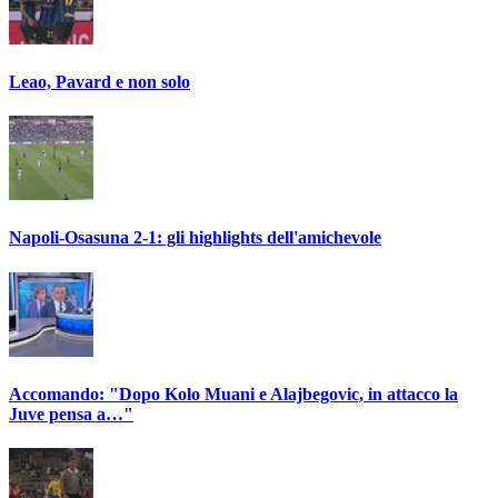
Leao, Pavard e non solo
Napoli-Osasuna 2-1: gli highlights dell'amichevole
Accomando: "Dopo Kolo Muani e Alajbegovic, in attacco la
Juve pensa a…"