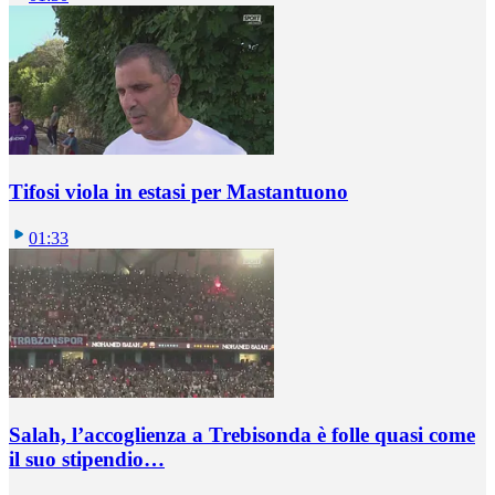
Tifosi viola in estasi per Mastantuono
01:33
Salah, l’accoglienza a Trebisonda è folle quasi come
il suo stipendio…