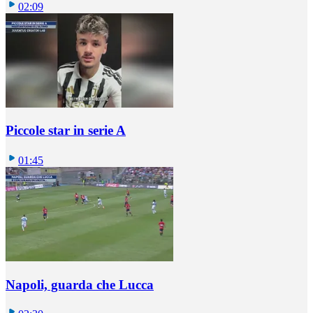
02:09
Piccole star in serie A
01:45
Napoli, guarda che Lucca