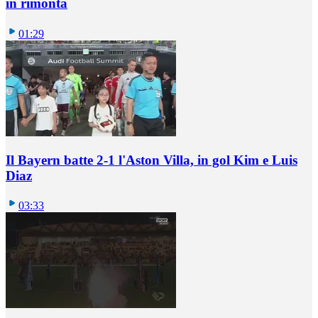
in rimonta
01:29
Il Bayern batte 2-1 l'Aston Villa, in gol Kim e Luis
Diaz
03:33