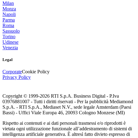
Milan
Monza
Napoli
Parma
Roma
Sassuolo
Torino
Udinese
Venezia
Legal
Corporate
Cookie Policy
Privacy Policy
Copyright © 1999-
2026
RTI S.p.A. Business Digital - P.Iva
03976881007 - Tutti i diritti riservati - Per la pubblicità Mediamond
S.p.A. - RTI S.p.A., Mediaset N.V., sede legale Amsterdam (Paesi
Bassi) - Uffici Viale Europa 46, 20093 Cologno Monzese (MI)
Rispetto ai contenuti e ai dati personali trasmessi e/o riprodotti è
vietata ogni utilizzazione funzionale all’addestramento di sistemi di
intelligenza artificiale generativa. È altresì fatto divieto espresso di