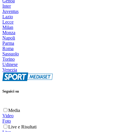
Genoa
Inter
Juventus
Lazio
Lecce
Milan
Monza
Napoli
Parma
Roma
Sassuolo
Torino
Udinese
Venezia
Seguici su
Media
Video
Foto
Live e Risultati