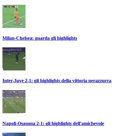
Milan-Chelsea: guarda gli highlights
Inter-Juve 2-1: gli highlights della vittoria nerazzurra
Napoli-Osasuna 2-1: gli highlights dell'amichevole