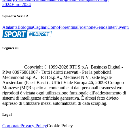
2024
Euro 2024
Squadra Serie A
Atalanta
Bologna
Cagliari
Como
Fiorentina
Frosinone
Genoa
Inter
Juvent
Seguici su
Copyright © 1999-
2026
RTI S.p.A. Business Digital -
P.Iva 03976881007 - Tutti i diritti riservati - Per la pubblicità
Mediamond S.p.A. - RTI S.p.A., Mediaset N.V., sede legale
Amsterdam (Paesi Bassi) - Uffici Viale Europa 46, 20093 Cologno
Monzese (MI)
Rispetto ai contenuti e ai dati personali trasmessi e/o
riprodotti è vietata ogni utilizzazione funzionale all’addestramento di
sistemi di intelligenza artificiale generativa. È altresì fatto divieto
espresso di utilizzare mezzi automatizzati di data scraping.
Legal
Corporate
Privacy Policy
Cookie Policy