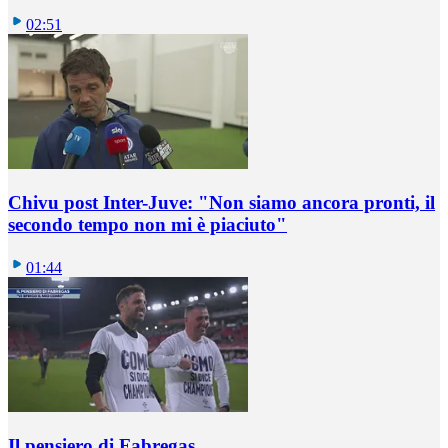
02:51
Chivu post Inter-Juve: "Non siamo ancora pronti, il
secondo tempo non mi è piaciuto"
01:44
Il pensiero di Fabregas