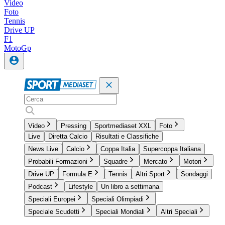
Video
Foto
Tennis
Drive UP
F1
MotoGp
Video
Pressing
Sportmediaset XXL
Foto
Live
Diretta Calcio
Risultati e Classifiche
News Live
Calcio
Coppa Italia
Supercoppa Italiana
Probabili Formazioni
Squadre
Mercato
Motori
Drive UP
Formula E
Tennis
Altri Sport
Sondaggi
Podcast
Lifestyle
Un libro a settimana
Speciali Europei
Speciali Olimpiadi
Speciale Scudetti
Speciali Mondiali
Altri Speciali