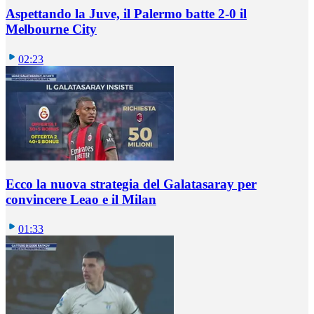
Aspettando la Juve, il Palermo batte 2-0 il
Melbourne City
02:23
Ecco la nuova strategia del Galatasaray per
convincere Leao e il Milan
01:33