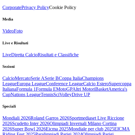
Corporate
Privacy Policy
Cookie Policy
Media
Video
Foto
Live e Risultati
Live
Diretta Calcio
Risultati e Classifiche
Sezioni
Calcio
Mercato
Serie A
Serie B
Coppa Italia
Champions
League
Europa League
Conference League
Calcio Estero
Supercoppa
Italiana
Formula 1
Formula E
MotoGP
Altri Motori
Basket
America's
Cup
Nations League
Tennis
Sci
Volley
Drive UP
Speciali
Mondiali 2026
Roland Garros 2026
Sportmediaset Live Riccione
2026
Scudetto Inter 2026
Olimpiadi Invernali Milano Cortina
2026
Super Bowl 2026
Eicma 2025
Mondiale per club 2025
EICMA
Riding Fest 2025
Paralimpiadi Parigi 2024
Olimpiadi Parigi