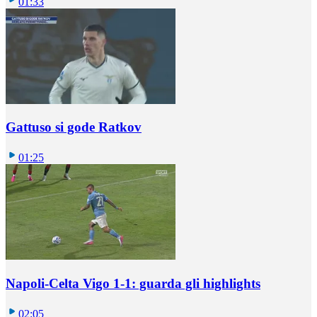
01:33
Gattuso si gode Ratkov
01:25
Napoli-Celta Vigo 1-1: guarda gli highlights
02:05