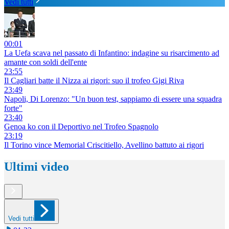
Vedi tutti
00:01
La Uefa scava nel passato di Infantino: indagine su risarcimento ad
amante con soldi dell'ente
23:55
Il Cagliari batte il Nizza ai rigori: suo il trofeo Gigi Riva
23:49
Napoli, Di Lorenzo: "Un buon test, sappiamo di essere una squadra
forte"
23:40
Genoa ko con il Deportivo nel Trofeo Spagnolo
23:19
Il Torino vince Memorial Criscitiello, Avellino battuto ai rigori
Ultimi video
Vedi tutti