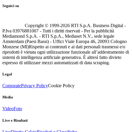
Seguici su
Copyright © 1999-
2026
RTI S.p.A. Business Digital -
P.Iva 03976881007 - Tutti i diritti riservati - Per la pubblicità
Mediamond S.p.A. - RTI S.p.A., Mediaset N.V., sede legale
Amsterdam (Paesi Bassi) - Uffici Viale Europa 46, 20093 Cologno
Monzese (MI)
Rispetto ai contenuti e ai dati personali trasmessi e/o
riprodotti è vietata ogni utilizzazione funzionale all’addestramento di
sistemi di intelligenza artificiale generativa. È altresì fatto divieto
espresso di utilizzare mezzi automatizzati di data scraping.
Legal
Corporate
Privacy Policy
Cookie Policy
Media
Video
Foto
Live e Risultati
Live
Diretta Calcio
Risultati e Classifiche