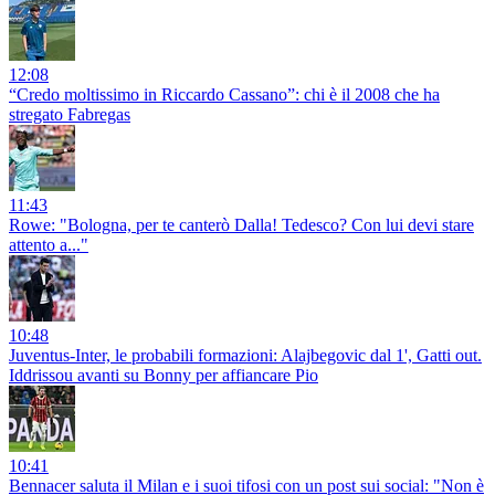
12:08
“Credo moltissimo in Riccardo Cassano”: chi è il 2008 che ha
stregato Fabregas
11:43
Rowe: "Bologna, per te canterò Dalla! Tedesco? Con lui devi stare
attento a..."
10:48
Juventus-Inter, le probabili formazioni: Alajbegovic dal 1', Gatti out.
Iddrissou avanti su Bonny per affiancare Pio
10:41
Bennacer saluta il Milan e i suoi tifosi con un post sui social: "Non è