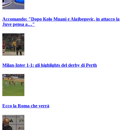
Accomando: "Dopo Kolo Muani e Alajbegovic, in attacco la
Juve pensa a…"
Milan-Inter 1-1: gli highlights del derby di Perth
Ecco la Roma che verrà