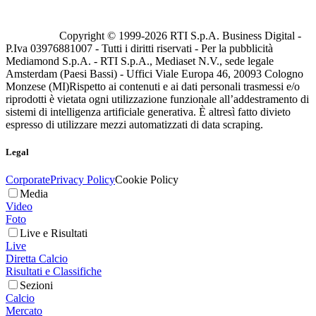
Copyright © 1999-
2026
RTI S.p.A. Business Digital -
P.Iva 03976881007 - Tutti i diritti riservati - Per la pubblicità
Mediamond S.p.A. - RTI S.p.A., Mediaset N.V., sede legale
Amsterdam (Paesi Bassi) - Uffici Viale Europa 46, 20093 Cologno
Monzese (MI)
Rispetto ai contenuti e ai dati personali trasmessi e/o
riprodotti è vietata ogni utilizzazione funzionale all’addestramento di
sistemi di intelligenza artificiale generativa. È altresì fatto divieto
espresso di utilizzare mezzi automatizzati di data scraping.
Legal
Corporate
Privacy Policy
Cookie Policy
Media
Video
Foto
Live e Risultati
Live
Diretta Calcio
Risultati e Classifiche
Sezioni
Calcio
Mercato