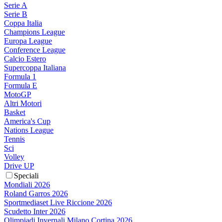
Serie A
Serie B
Coppa Italia
Champions League
Europa League
Conference League
Calcio Estero
Supercoppa Italiana
Formula 1
Formula E
MotoGP
Altri Motori
Basket
America's Cup
Nations League
Tennis
Sci
Volley
Drive UP
Speciali
Mondiali 2026
Roland Garros 2026
Sportmediaset Live Riccione 2026
Scudetto Inter 2026
Olimpiadi Invernali Milano Cortina 2026