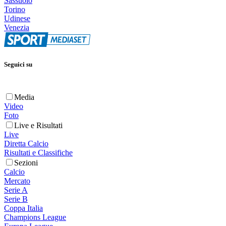
Sassuolo
Torino
Udinese
Venezia
Seguici su
Media
Video
Foto
Live e Risultati
Live
Diretta Calcio
Risultati e Classifiche
Sezioni
Calcio
Mercato
Serie A
Serie B
Coppa Italia
Champions League