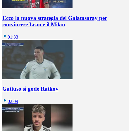
Ecco la nuova strategia del Galatasaray per
convincere Leao e il Milan
01:33
Gattuso si gode Ratkov
02:09