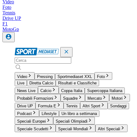
Video
Foto
Tennis
Drive UP
F1
MotoGp
Video
Pressing
Sportmediaset XXL
Foto
Live
Diretta Calcio
Risultati e Classifiche
News Live
Calcio
Coppa Italia
Supercoppa Italiana
Probabili Formazioni
Squadre
Mercato
Motori
Drive UP
Formula E
Tennis
Altri Sport
Sondaggi
Podcast
Lifestyle
Un libro a settimana
Speciali Europei
Speciali Olimpiadi
Speciale Scudetti
Speciali Mondiali
Altri Speciali