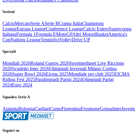
Sezioni
Calcio
Mercato
Serie A
Serie B
Coppa Italia
Champions
League
Europa League
Conference League
Calcio Estero
Supercoppa
Italiana
Formula 1
Formula E
MotoGP
Altri Motori
Basket
America's
Cup
Nations League
Tennis
Sci
Volley
Drive UP
Speciali
Mondiali 2026
Roland Garros 2026
Sportmediaset Live Riccione
2026
Scudetto Inter 2026
Olimpiadi Invernali Milano Cortina
2026
Super Bowl 2026
Eicma 2025
Mondiale per club 2025
EICMA
Riding Fest 2025
Paralimpiadi Parigi 2024
Olimpiadi Parigi
2024
Euro 2024
Squadra Serie A
Atalanta
Bologna
Cagliari
Como
Fiorentina
Frosinone
Genoa
Inter
Juvent
Seguici su