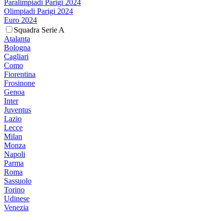
Paralimpiadi Parigi 2024
Olimpiadi Parigi 2024
Euro 2024
Squadra Serie A
Atalanta
Bologna
Cagliari
Como
Fiorentina
Frosinone
Genoa
Inter
Juventus
Lazio
Lecce
Milan
Monza
Napoli
Parma
Roma
Sassuolo
Torino
Udinese
Venezia