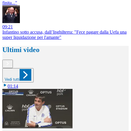
finita..."
09:21
Infantino sotto accusa, dall’Inghilterra: "Fece pagare dalla Uefa una
super liquidazione per l'amante"
Ultimi video
Vedi tutti
01:14