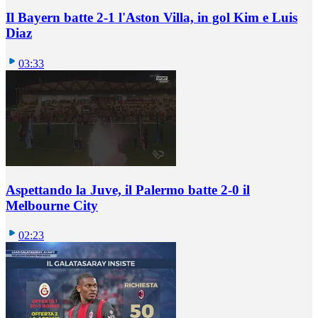
Il Bayern batte 2-1 l'Aston Villa, in gol Kim e Luis
Diaz
03:33
Aspettando la Juve, il Palermo batte 2-0 il
Melbourne City
02:23