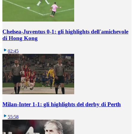
Chelsea-Juventus 0-1: gli highlights dell'amichevole
di Hong Kong
02:45
Milan-Inter 1-1: gli highlights del derby di Perth
55:58