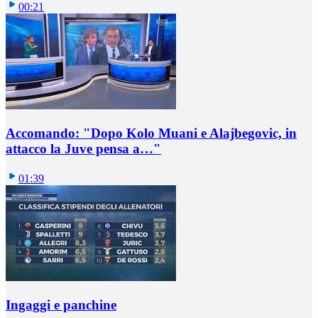
00:21
Accomando: "Dopo Kolo Muani e Alajbegovic, in
attacco la Juve pensa a…"
01:39
Ingaggi e panchine