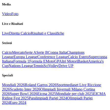
Media
Video
Foto
Live e Risultati
Live
Diretta Calcio
Risultati e Classifiche
Sezioni
Calcio
Mercato
Serie A
Serie B
Coppa Italia
Champions
League
Europa League
Conference League
Calcio Estero
Supercoppa
Italiana
Formula 1
Formula E
MotoGP
Altri Motori
Basket
America's
Cup
Nations League
Tennis
Sci
Volley
Drive UP
Speciali
Mondiali 2026
Roland Garros 2026
Sportmediaset Live Riccione
2026
Scudetto Inter 2026
Olimpiadi Invernali Milano Cortina
2026
Super Bowl 2026
Eicma 2025
Mondiale per club 2025
EICMA
Riding Fest 2025
Paralimpiadi Parigi 2024
Olimpiadi Parigi
2024
Euro 2024