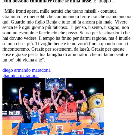
Non possono continuare come se nulla fosse
. E' troppo".
"Mille fronti aperti, mille nemici che tirano missili - continua
Giannina - e quei soliti che continuano a ferire noi che siamo ancora
qui. Guardo mio figlio Benja e tutto mi fa ancora più male. Vivere
senza te è ogni giorno più faticoso. Ti penso, ti sento, ti sogno, non
sono un esempio e faccio ciò che posso. Scusa per le situazioni che
hai dovuto vedere. Il tempo ha finito per darmi ragione, ma è inutile
se non ci sei più. Ti voglio bene e te ne vorrò fino a quando non ci
rincontreremo. Grazie per sostenermi da lassù. Grazie per queste
cose e grazie per la tua famiglia di ammiratori che mi fanno sentire
un po' più vicina a te".
diego armando maradona
giannina maradona