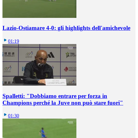
Lazio-Ostiamare 4-0: gli highlights dell'amichevole
01:19
Spalletti: "Dobbiamo entrare per forza in
Champions perché la Juve non può stare fuori"
01:30