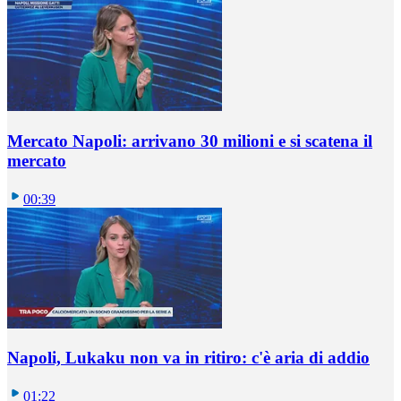
Mercato Napoli: arrivano 30 milioni e si scatena il
mercato
00:39
Napoli, Lukaku non va in ritiro: c'è aria di addio
01:22