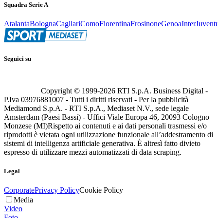
Squadra Serie A
Atalanta
Bologna
Cagliari
Como
Fiorentina
Frosinone
Genoa
Inter
Juvent
Seguici su
Copyright © 1999-
2026
RTI S.p.A. Business Digital -
P.Iva 03976881007 - Tutti i diritti riservati - Per la pubblicità
Mediamond S.p.A. - RTI S.p.A., Mediaset N.V., sede legale
Amsterdam (Paesi Bassi) - Uffici Viale Europa 46, 20093 Cologno
Monzese (MI)
Rispetto ai contenuti e ai dati personali trasmessi e/o
riprodotti è vietata ogni utilizzazione funzionale all’addestramento di
sistemi di intelligenza artificiale generativa. È altresì fatto divieto
espresso di utilizzare mezzi automatizzati di data scraping.
Legal
Corporate
Privacy Policy
Cookie Policy
Media
Video
Foto