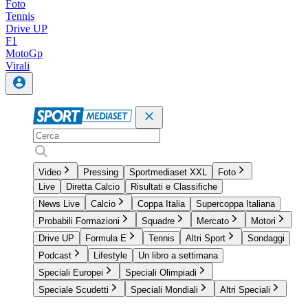
Foto
Tennis
Drive UP
F1
MotoGp
Virali
Video
Pressing
Sportmediaset XXL
Foto
Live
Diretta Calcio
Risultati e Classifiche
News Live
Calcio
Coppa Italia
Supercoppa Italiana
Probabili Formazioni
Squadre
Mercato
Motori
Drive UP
Formula E
Tennis
Altri Sport
Sondaggi
Podcast
Lifestyle
Un libro a settimana
Speciali Europei
Speciali Olimpiadi
Speciale Scudetti
Speciali Mondiali
Altri Speciali