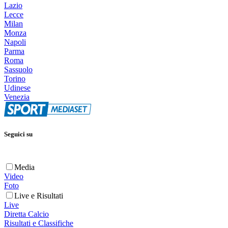
Lazio
Lecce
Milan
Monza
Napoli
Parma
Roma
Sassuolo
Torino
Udinese
Venezia
Seguici su
Media
Video
Foto
Live e Risultati
Live
Diretta Calcio
Risultati e Classifiche