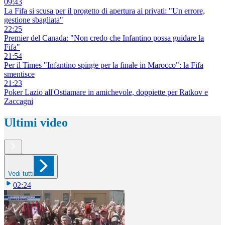
09:43
La Fifa si scusa per il progetto di apertura ai privati: "Un errore,
gestione sbagliata"
22:25
Premier del Canada: "Non credo che Infantino possa guidare la
Fifa"
21:54
Per il Times "Infantino spinge per la finale in Marocco": la Fifa
smentisce
21:23
Poker Lazio all'Ostiamare in amichevole, doppiette per Ratkov e
Zaccagni
Ultimi video
Vedi tutti
02:24