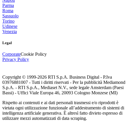
Napoli
Parma
Roma
Sassuolo
Torino
Udinese
Venezia
Legal
Corporate
Cookie Policy
Privacy Policy
Copyright © 1999-
2026
RTI S.p.A. Business Digital - P.Iva
03976881007 - Tutti i diritti riservati - Per la pubblicità Mediamond
S.p.A. - RTI S.p.A., Mediaset N.V., sede legale Amsterdam (Paesi
Bassi) - Uffici Viale Europa 46, 20093 Cologno Monzese (MI)
Rispetto ai contenuti e ai dati personali trasmessi e/o riprodotti è
vietata ogni utilizzazione funzionale all’addestramento di sistemi di
intelligenza artificiale generativa. È altresì fatto divieto espresso di
utilizzare mezzi automatizzati di data scraping.