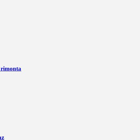
n rimonta
az