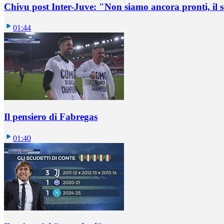
Chivu post Inter-Juve: "Non siamo ancora pronti, il
01:44
Il pensiero di Fabregas
01:40