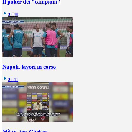
Il poker dei "campioni"
01:48
Napoli, lavori in corso
01:41
Milan, test Chelsea