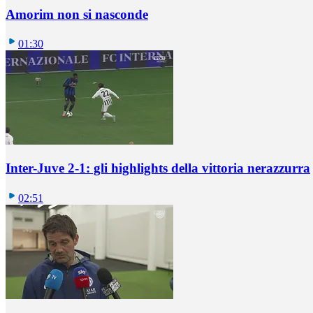
Amorim non si nasconde
01:30
Inter-Juve 2-1: gli highlights della vittoria nerazzurra
02:51