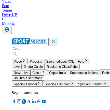
Video
Foto
Tennis
Drive UP
F1
MotoGp
Video
Pressing
Sportmediaset XXL
Foto
Live
Diretta Calcio
Risultati e Classifiche
News Live
Calcio
Coppa Italia
Supercoppa Italiana
Proba
Un libro a settimana
Speciali Europei
Speciali Olimpiadi
Speciale Scudetti
Seguici anche su