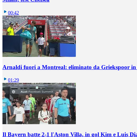
00:42
Arnaldi fuori a Montreal: eliminato da Griekspoor i
01:29
Il Bayern batte 2-1 l'Aston Villa, in gol Kim e Luis Di