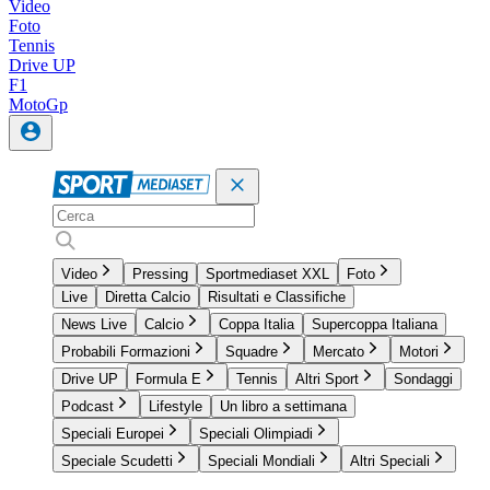
Video
Foto
Tennis
Drive UP
F1
MotoGp
Video
Pressing
Sportmediaset XXL
Foto
Live
Diretta Calcio
Risultati e Classifiche
News Live
Calcio
Coppa Italia
Supercoppa Italiana
Probabili Formazioni
Squadre
Mercato
Motori
Drive UP
Formula E
Tennis
Altri Sport
Sondaggi
Podcast
Lifestyle
Un libro a settimana
Speciali Europei
Speciali Olimpiadi
Speciale Scudetti
Speciali Mondiali
Altri Speciali