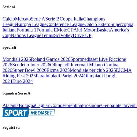
Sezioni
Calcio
Mercato
Serie A
Serie B
Coppa Italia
Champions
League
Europa League
Conference League
Calcio Estero
Supercoppa
Italiana
Formula 1
Formula E
MotoGP
Altri Motori
Basket
America's
Cup
Nations League
Tennis
Sci
Volley
Drive UP
Speciali
Mondiali 2026
Roland Garros 2026
Sportmediaset Live Riccione
2026
Scudetto Inter 2026
Olimpiadi Invernali Milano Cortina
2026
Super Bowl 2026
Eicma 2025
Mondiale per club 2025
EICMA
Riding Fest 2025
Paralimpiadi Parigi 2024
Olimpiadi Parigi
2024
Euro 2024
Squadra Serie A
Atalanta
Bologna
Cagliari
Como
Fiorentina
Frosinone
Genoa
Inter
Juvent
Seguici su