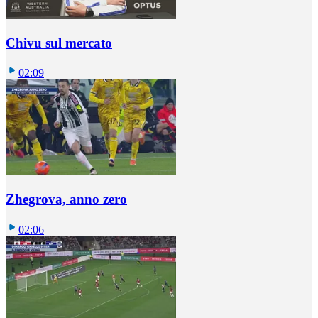
Chivu sul mercato
02:09
Zhegrova, anno zero
02:06