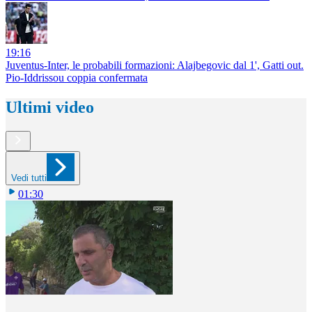
19:16
Juventus-Inter, le probabili formazioni: Alajbegovic dal 1', Gatti out.
Pio-Iddrissou coppia confermata
Ultimi video
Vedi tutti
01:30