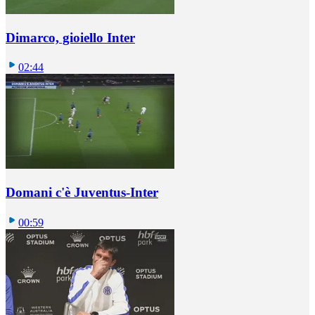
Dimarco, gioiello Inter
02:44
Domani c'è Juventus-Inter
00:59