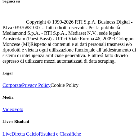
Seguici su
Copyright © 1999-
2026
RTI S.p.A. Business Digital -
P.Iva 03976881007 - Tutti i diritti riservati - Per la pubblicità
Mediamond S.p.A. - RTI S.p.A., Mediaset N.V., sede legale
Amsterdam (Paesi Bassi) - Uffici Viale Europa 46, 20093 Cologno
Monzese (MI)
Rispetto ai contenuti e ai dati personali trasmessi e/o
riprodotti è vietata ogni utilizzazione funzionale all’addestramento di
sistemi di intelligenza artificiale generativa. È altresì fatto divieto
espresso di utilizzare mezzi automatizzati di data scraping.
Legal
Corporate
Privacy Policy
Cookie Policy
Media
Video
Foto
Live e Risultati
Live
Diretta Calcio
Risultati e Classifiche