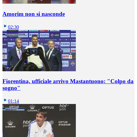
Amorim non si nasconde
02:30
Fiorentina, ufficiale arrivo Mastantuono: "Colpo da
sogno"
01:14