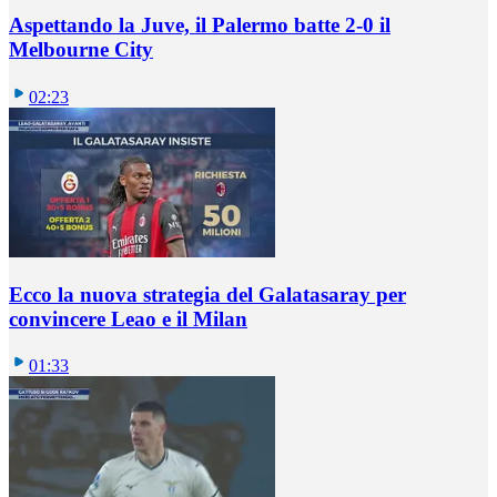
Aspettando la Juve, il Palermo batte 2-0 il
Melbourne City
02:23
Ecco la nuova strategia del Galatasaray per
convincere Leao e il Milan
01:33