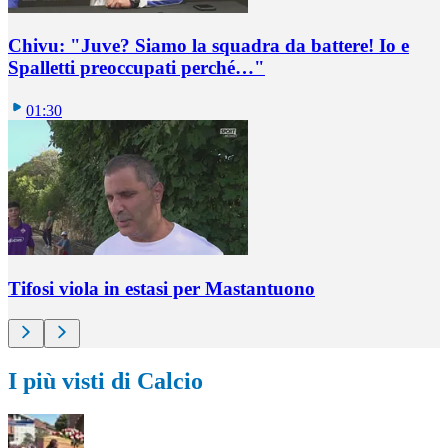
Chivu: "Juve? Siamo la squadra da battere! Io e
Spalletti preoccupati perché…"
01:30
Tifosi viola in estasi per Mastantuono
I più visti di Calcio