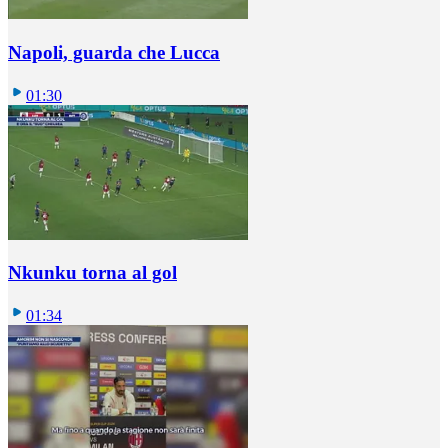
Napoli, guarda che Lucca
01:30
Nkunku torna al gol
01:34