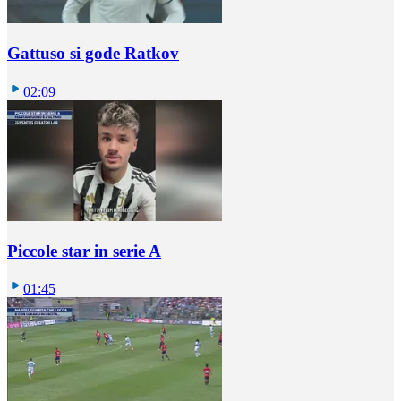
Gattuso si gode Ratkov
02:09
Piccole star in serie A
01:45