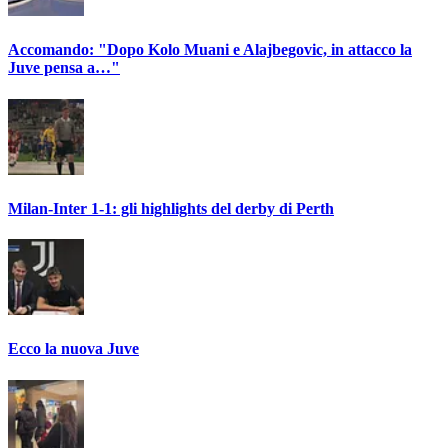
Accomando: "Dopo Kolo Muani e Alajbegovic, in attacco la
Juve pensa a…"
Milan-Inter 1-1: gli highlights del derby di Perth
Ecco la nuova Juve