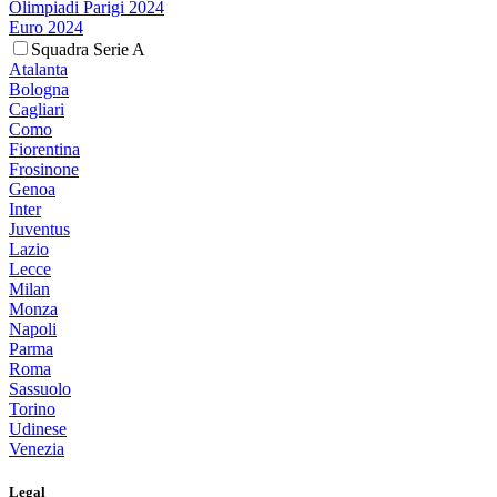
Olimpiadi Parigi 2024
Euro 2024
Squadra Serie A
Atalanta
Bologna
Cagliari
Como
Fiorentina
Frosinone
Genoa
Inter
Juventus
Lazio
Lecce
Milan
Monza
Napoli
Parma
Roma
Sassuolo
Torino
Udinese
Venezia
Legal