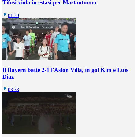
Tifosi viola in estasi per Mastantuono
01:29
Il Bayern batte 2-1 l'Aston Villa, in gol Kim e Luis
Diaz
03:33