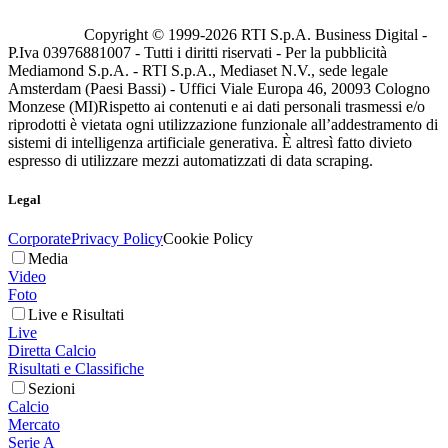
Copyright © 1999-
2026
RTI S.p.A. Business Digital -
P.Iva 03976881007 - Tutti i diritti riservati - Per la pubblicità
Mediamond S.p.A. - RTI S.p.A., Mediaset N.V., sede legale
Amsterdam (Paesi Bassi) - Uffici Viale Europa 46, 20093 Cologno
Monzese (MI)
Rispetto ai contenuti e ai dati personali trasmessi e/o
riprodotti è vietata ogni utilizzazione funzionale all’addestramento di
sistemi di intelligenza artificiale generativa. È altresì fatto divieto
espresso di utilizzare mezzi automatizzati di data scraping.
Legal
Corporate
Privacy Policy
Cookie Policy
Media
Video
Foto
Live e Risultati
Live
Diretta Calcio
Risultati e Classifiche
Sezioni
Calcio
Mercato
Serie A