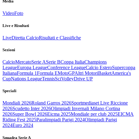
Media
Video
Foto
Live e Risultati
Live
Diretta Calcio
Risultati e Classifiche
Sezioni
Calcio
Mercato
Serie A
Serie B
Coppa Italia
Champions
League
Europa League
Conference League
Calcio Estero
Supercoppa
Italiana
Formula 1
Formula E
MotoGP
Altri Motori
Basket
America's
Cup
Nations League
Tennis
Sci
Volley
Drive UP
Speciali
Mondiali 2026
Roland Garros 2026
Sportmediaset Live Riccione
2026
Scudetto Inter 2026
Olimpiadi Invernali Milano Cortina
2026
Super Bowl 2026
Eicma 2025
Mondiale per club 2025
EICMA
Riding Fest 2025
Paralimpiadi Parigi 2024
Olimpiadi Parigi
2024
Euro 2024
Squadra Serie A