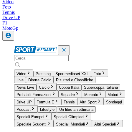
Video
Foto
Tennis
Drive UP
F1
MotoGp
Video
Pressing
Sportmediaset XXL
Foto
Live
Diretta Calcio
Risultati e Classifiche
News Live
Calcio
Coppa Italia
Supercoppa Italiana
Probabili Formazioni
Squadre
Mercato
Motori
Drive UP
Formula E
Tennis
Altri Sport
Sondaggi
Podcast
Lifestyle
Un libro a settimana
Speciali Europei
Speciali Olimpiadi
Speciale Scudetti
Speciali Mondiali
Altri Speciali