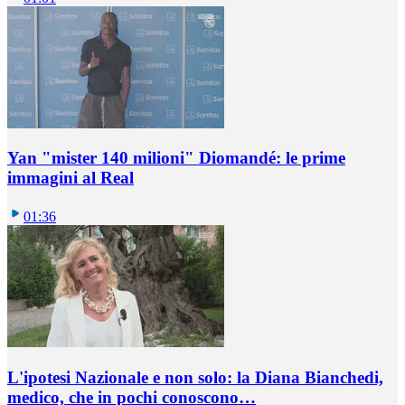
Yan "mister 140 milioni" Diomandé: le prime
immagini al Real
01:36
L'ipotesi Nazionale e non solo: la Diana Bianchedi,
medico, che in pochi conoscono…