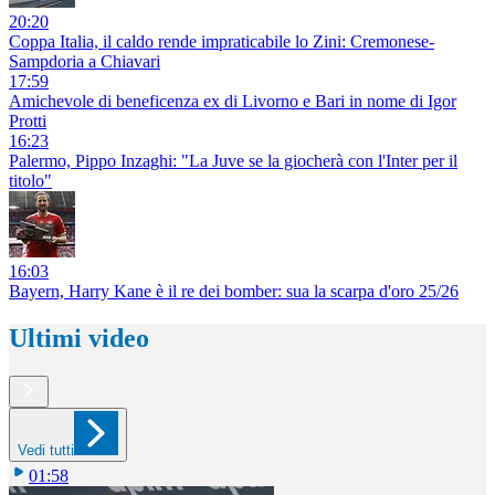
20:20
Coppa Italia, il caldo rende impraticabile lo Zini: Cremonese-
Sampdoria a Chiavari
17:59
Amichevole di beneficenza ex di Livorno e Bari in nome di Igor
Protti
16:23
Palermo, Pippo Inzaghi: "La Juve se la giocherà con l'Inter per il
titolo"
16:03
Bayern, Harry Kane è il re dei bomber: sua la scarpa d'oro 25/26
Ultimi video
Vedi tutti
01:58