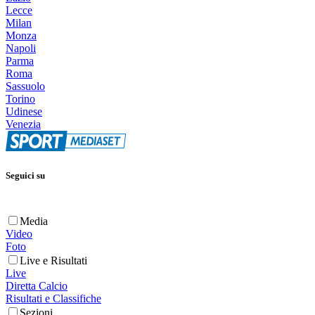
Lecce
Milan
Monza
Napoli
Parma
Roma
Sassuolo
Torino
Udinese
Venezia
Seguici su
Media
Video
Foto
Live e Risultati
Live
Diretta Calcio
Risultati e Classifiche
Sezioni