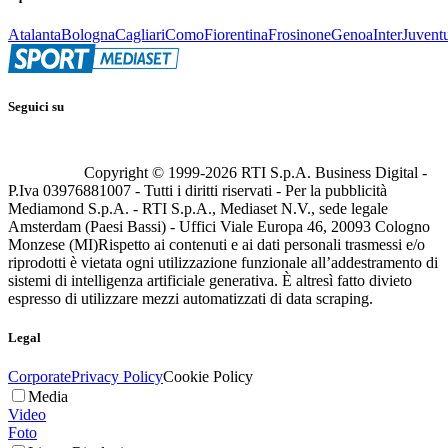
Atalanta
Bologna
Cagliari
Como
Fiorentina
Frosinone
Genoa
Inter
Juvent
Seguici su
Copyright © 1999-
2026
RTI S.p.A. Business Digital -
P.Iva 03976881007 - Tutti i diritti riservati - Per la pubblicità
Mediamond S.p.A. - RTI S.p.A., Mediaset N.V., sede legale
Amsterdam (Paesi Bassi) - Uffici Viale Europa 46, 20093 Cologno
Monzese (MI)
Rispetto ai contenuti e ai dati personali trasmessi e/o
riprodotti è vietata ogni utilizzazione funzionale all’addestramento di
sistemi di intelligenza artificiale generativa. È altresì fatto divieto
espresso di utilizzare mezzi automatizzati di data scraping.
Legal
Corporate
Privacy Policy
Cookie Policy
Media
Video
Foto