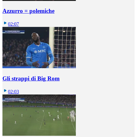
Azzurro = polemiche
02:07
Gli strappi di Big Rom
02:03