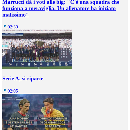
Marrucci dà i voti alle big: "C'è una squadra che
funziona a meraviglia. Un allenatore ha iniziato
malissimo"
02:39
Serie A, si riparte
02:05