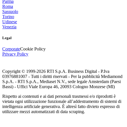
Parma
Roma
Sassuolo
Torino
Udinese
Venezia
Legal
Corporate
Cookie Policy
Privacy Policy
Copyright © 1999-
2026
RTI S.p.A. Business Digital - P.Iva
03976881007 - Tutti i diritti riservati - Per la pubblicità Mediamond
S.p.A. - RTI S.p.A., Mediaset N.V., sede legale Amsterdam (Paesi
Bassi) - Uffici Viale Europa 46, 20093 Cologno Monzese (MI)
Rispetto ai contenuti e ai dati personali trasmessi e/o riprodotti è
vietata ogni utilizzazione funzionale all’addestramento di sistemi di
intelligenza artificiale generativa. È altresì fatto divieto espresso di
utilizzare mezzi automatizzati di data scraping.