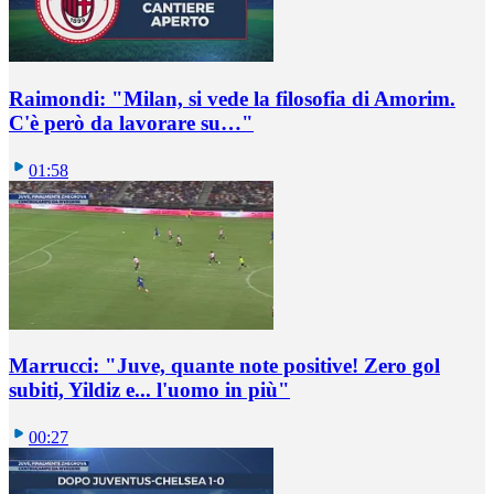
Raimondi: "Milan, si vede la filosofia di Amorim.
C'è però da lavorare su…"
01:58
Marrucci: "Juve, quante note positive! Zero gol
subiti, Yildiz e... l'uomo in più"
00:27