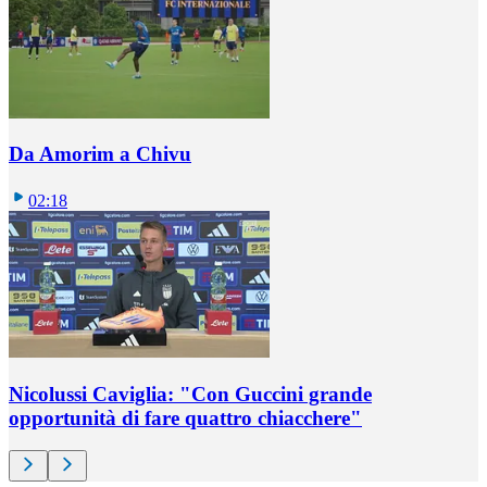
Da Amorim a Chivu
02:18
Nicolussi Caviglia: "Con Guccini grande
opportunità di fare quattro chiacchere"