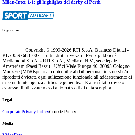
Milan-Inter 1-1: gli highlights del derby di Perth
Seguici su
Copyright © 1999-
2026
RTI S.p.A. Business Digital -
P.Iva 03976881007 - Tutti i diritti riservati - Per la pubblicità
Mediamond S.p.A. - RTI S.p.A., Mediaset N.V., sede legale
Amsterdam (Paesi Bassi) - Uffici Viale Europa 46, 20093 Cologno
Monzese (MI)
Rispetto ai contenuti e ai dati personali trasmessi e/o
riprodotti è vietata ogni utilizzazione funzionale all’addestramento di
sistemi di intelligenza artificiale generativa. È altresì fatto divieto
espresso di utilizzare mezzi automatizzati di data scraping.
Legal
Corporate
Privacy Policy
Cookie Policy
Media