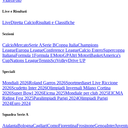
Video
Foto
Live e Risultati
Live
Diretta Calcio
Risultati e Classifiche
Sezioni
Calcio
Mercato
Serie A
Serie B
Coppa Italia
Champions
League
Europa League
Conference League
Calcio Estero
Supercoppa
Italiana
Formula 1
Formula E
MotoGP
Altri Motori
Basket
America's
Cup
Nations League
Tennis
Sci
Volley
Drive UP
Speciali
Mondiali 2026
Roland Garros 2026
Sportmediaset Live Riccione
2026
Scudetto Inter 2026
Olimpiadi Invernali Milano Cortina
2026
Super Bowl 2026
Eicma 2025
Mondiale per club 2025
EICMA
Riding Fest 2025
Paralimpiadi Parigi 2024
Olimpiadi Parigi
2024
Euro 2024
Squadra Serie A
Atalanta
Bologna
Cagliari
Como
Fiorentina
Frosinone
Genoa
Inter
Juvent