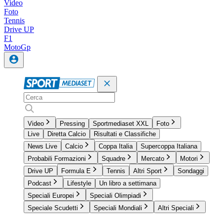
Video
Foto
Tennis
Drive UP
F1
MotoGp
Video
Pressing
Sportmediaset XXL
Foto
Live
Diretta Calcio
Risultati e Classifiche
News Live
Calcio
Coppa Italia
Supercoppa Italiana
Probabili Formazioni
Squadre
Mercato
Motori
Drive UP
Formula E
Tennis
Altri Sport
Sondaggi
Podcast
Lifestyle
Un libro a settimana
Speciali Europei
Speciali Olimpiadi
Speciale Scudetti
Speciali Mondiali
Altri Speciali