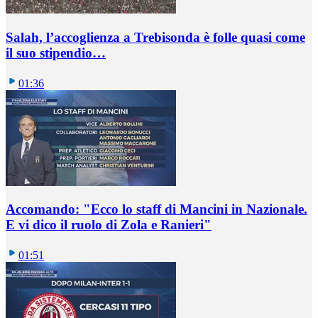
Salah, l’accoglienza a Trebisonda è folle quasi come
il suo stipendio…
01:36
Accomando: "Ecco lo staff di Mancini in Nazionale.
E vi dico il ruolo di Zola e Ranieri"
01:51