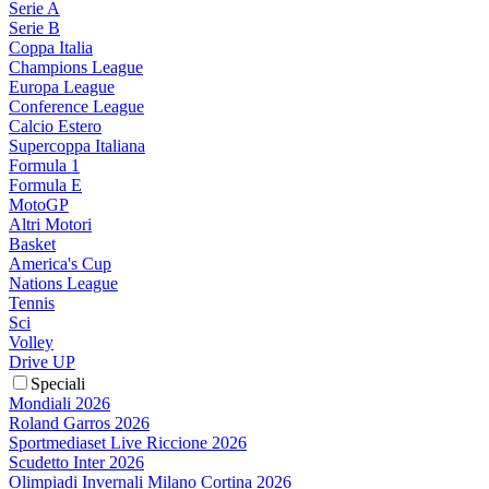
Serie A
Serie B
Coppa Italia
Champions League
Europa League
Conference League
Calcio Estero
Supercoppa Italiana
Formula 1
Formula E
MotoGP
Altri Motori
Basket
America's Cup
Nations League
Tennis
Sci
Volley
Drive UP
Speciali
Mondiali 2026
Roland Garros 2026
Sportmediaset Live Riccione 2026
Scudetto Inter 2026
Olimpiadi Invernali Milano Cortina 2026