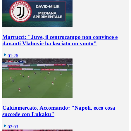
Marrucci: "Juve, il centrocampo non convince e
davanti Vlahovic ha lasciato un vuoto"
01:26
Calciomercato, Accomando: "Napoli, ecco cosa
succede con Lukaku"
02:03