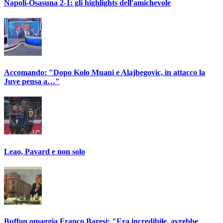
Napoli-Osasuna 2-1: gli highlights dell'amichevole
Accomando: "Dopo Kolo Muani e Alajbegovic, in attacco la
Juve pensa a…"
Leao, Pavard e non solo
Buffon omaggia Franco Baresi: "Era incredibile, avrebbe