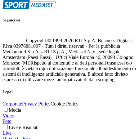
Seguici su
Copyright © 1999-
2026
RTI S.p.A. Business Digital -
P.Iva 03976881007 - Tutti i diritti riservati - Per la pubblicità
Mediamond S.p.A. - RTI S.p.A., Mediaset N.V., sede legale
Amsterdam (Paesi Bassi) - Uffici Viale Europa 46, 20093 Cologno
Monzese (MI)
Rispetto ai contenuti e ai dati personali trasmessi e/o
riprodotti è vietata ogni utilizzazione funzionale all’addestramento di
sistemi di intelligenza artificiale generativa. È altresì fatto divieto
espresso di utilizzare mezzi automatizzati di data scraping.
Legal
Corporate
Privacy Policy
Cookie Policy
Media
Video
Foto
Live e Risultati
Live
Diretta Calcio