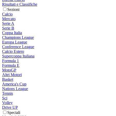
Risultati e Classifiche
Sezioni
Calcio
Mercato
Serie A
Serie B
Coppa Italia
Champions League
Europa League
Conference League
Calcio Estero
Supercoppa Italiana
Formula 1
Formula E
MotoGP
Altri Motori
Basket
America's Cup
Nations League
Tennis
Sci
Volley
Drive UP
Speciali