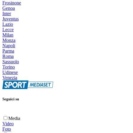
Frosinone
Genoa
Inter
Juventus
Lazio
Lecce
Milan
Monza
Napoli
Parma
Roma
Sassuolo
Torino
Udinese
Venezia
Seguici su
Media
Video
Foto