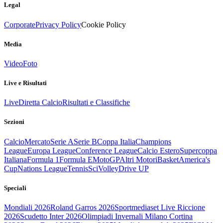
Legal
Corporate
Privacy Policy
Cookie Policy
Media
Video
Foto
Live e Risultati
Live
Diretta Calcio
Risultati e Classifiche
Sezioni
Calcio
Mercato
Serie A
Serie B
Coppa Italia
Champions
League
Europa League
Conference League
Calcio Estero
Supercoppa
Italiana
Formula 1
Formula E
MotoGP
Altri Motori
Basket
America's
Cup
Nations League
Tennis
Sci
Volley
Drive UP
Speciali
Mondiali 2026
Roland Garros 2026
Sportmediaset Live Riccione
2026
Scudetto Inter 2026
Olimpiadi Invernali Milano Cortina