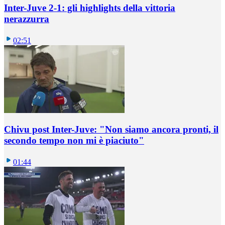
Inter-Juve 2-1: gli highlights della vittoria
nerazzurra
02:51
Chivu post Inter-Juve: "Non siamo ancora pronti, il
secondo tempo non mi è piaciuto"
01:44