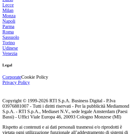
Lecce
Milan
Monza
Napoli
Parma
Roma
Sassuolo
Torino
Udinese
Venezia
Legal
Corporate
Cookie Policy
Privacy Policy
Copyright © 1999-
2026
RTI S.p.A. Business Digital - P.Iva
03976881007 - Tutti i diritti riservati - Per la pubblicità Mediamond
S.p.A. - RTI S.p.A., Mediaset N.V., sede legale Amsterdam (Paesi
Bassi) - Uffici Viale Europa 46, 20093 Cologno Monzese (MI)
Rispetto ai contenuti e ai dati personali trasmessi e/o riprodotti è
vietata ogni utilizzazione funzionale all’addestramento di sistemi di