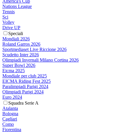
America's Cup
Nations League
Tennis
Sci
Volley
Drive UP
Speciali
Mondiali 2026
Roland Garros 2026
Sportmediaset Live Riccione 2026
Scudetto Inter 2026
Olimpiadi Invernali Milano Cortina 2026
Super Bowl 2026
Eicma 2025
Mondiale per club 2025
EICMA Riding Fest 2025
Paralimpiadi Parigi 2024
Olimpiadi Parigi 2024
Euro 2024
Squadra Serie A
Atalanta
Bologna
Cagliari
Como
Fiorentina