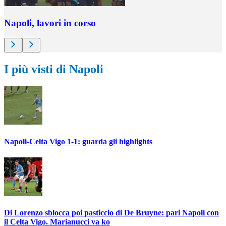
Napoli, lavori in corso
I più visti di Napoli
Napoli-Celta Vigo 1-1: guarda gli highlights
Di Lorenzo sblocca poi pasticcio di De Bruyne: pari Napoli con
il Celta Vigo. Marianucci va ko