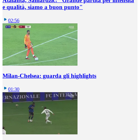
Atalanta, Samardzic: "Grande partita per intensità
e qualità, siamo a buon punto"
02:56
Milan-Chelsea: guarda gli highlights
01:30