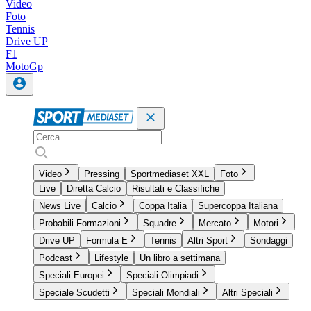
Video
Foto
Tennis
Drive UP
F1
MotoGp
Video
Pressing
Sportmediaset XXL
Foto
Live
Diretta Calcio
Risultati e Classifiche
News Live
Calcio
Coppa Italia
Supercoppa Italiana
Probabili Formazioni
Squadre
Mercato
Motori
Drive UP
Formula E
Tennis
Altri Sport
Sondaggi
Podcast
Lifestyle
Un libro a settimana
Speciali Europei
Speciali Olimpiadi
Speciale Scudetti
Speciali Mondiali
Altri Speciali