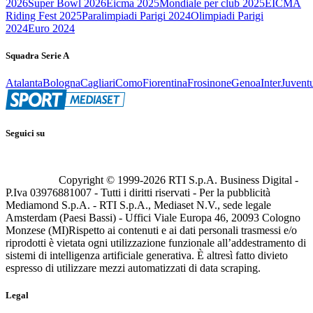
2026
Super Bowl 2026
Eicma 2025
Mondiale per club 2025
EICMA
Riding Fest 2025
Paralimpiadi Parigi 2024
Olimpiadi Parigi
2024
Euro 2024
Squadra Serie A
Atalanta
Bologna
Cagliari
Como
Fiorentina
Frosinone
Genoa
Inter
Juvent
Seguici su
Copyright © 1999-
2026
RTI S.p.A. Business Digital -
P.Iva 03976881007 - Tutti i diritti riservati - Per la pubblicità
Mediamond S.p.A. - RTI S.p.A., Mediaset N.V., sede legale
Amsterdam (Paesi Bassi) - Uffici Viale Europa 46, 20093 Cologno
Monzese (MI)
Rispetto ai contenuti e ai dati personali trasmessi e/o
riprodotti è vietata ogni utilizzazione funzionale all’addestramento di
sistemi di intelligenza artificiale generativa. È altresì fatto divieto
espresso di utilizzare mezzi automatizzati di data scraping.
Legal