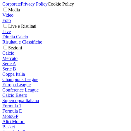
Corporate
Privacy Policy
Cookie Policy
Media
Video
Foto
Live e Risultati
Live
Diretta Calcio
Risultati e Classifiche
Sezioni
Calcio
Mercato
Serie A
Serie B
Coppa Italia
Champions League
Europa League
Conference League
Calcio Estero
Supercoppa Italiana
Formula 1
Formula E
MotoGP
Altri Motori
Basket