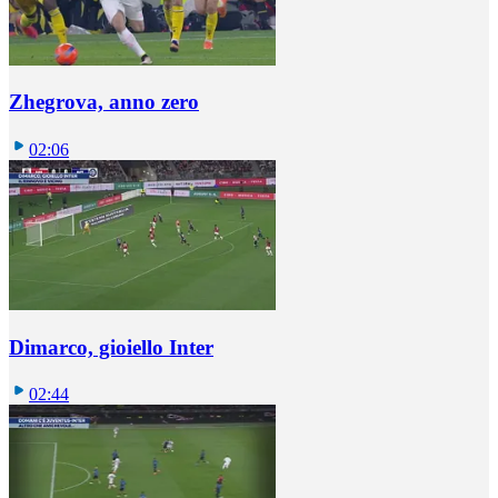
Zhegrova, anno zero
02:06
Dimarco, gioiello Inter
02:44