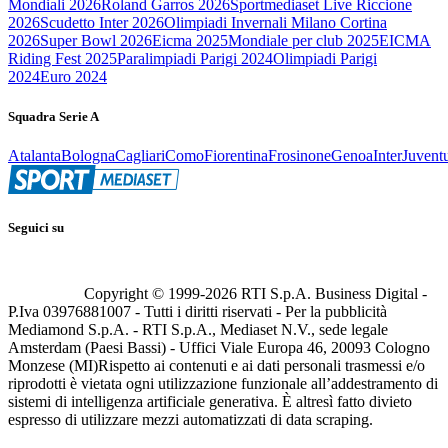
Mondiali 2026
Roland Garros 2026
Sportmediaset Live Riccione
2026
Scudetto Inter 2026
Olimpiadi Invernali Milano Cortina
2026
Super Bowl 2026
Eicma 2025
Mondiale per club 2025
EICMA
Riding Fest 2025
Paralimpiadi Parigi 2024
Olimpiadi Parigi
2024
Euro 2024
Squadra Serie A
Atalanta
Bologna
Cagliari
Como
Fiorentina
Frosinone
Genoa
Inter
Juvent
Seguici su
Copyright © 1999-
2026
RTI S.p.A. Business Digital -
P.Iva 03976881007 - Tutti i diritti riservati - Per la pubblicità
Mediamond S.p.A. - RTI S.p.A., Mediaset N.V., sede legale
Amsterdam (Paesi Bassi) - Uffici Viale Europa 46, 20093 Cologno
Monzese (MI)
Rispetto ai contenuti e ai dati personali trasmessi e/o
riprodotti è vietata ogni utilizzazione funzionale all’addestramento di
sistemi di intelligenza artificiale generativa. È altresì fatto divieto
espresso di utilizzare mezzi automatizzati di data scraping.