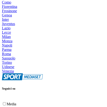
Como
Fiorentina
Frosinone
Genoa
Inter
Juventus
Lazio
Lecce
Milan
Monza
Napoli
Parma
Roma
Sassuolo
Torino
Udinese
Venezia
Seguici su
Media