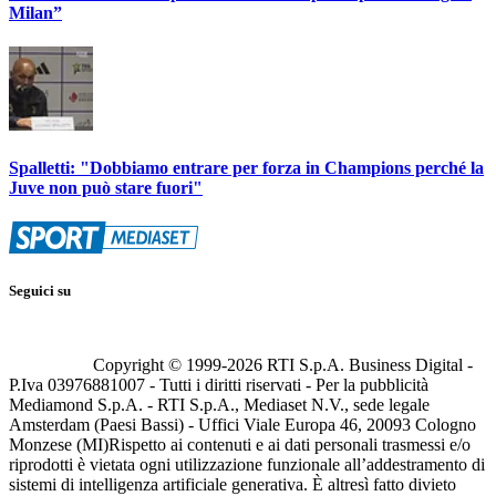
Milan”
Spalletti: "Dobbiamo entrare per forza in Champions perché la
Juve non può stare fuori"
Seguici su
Copyright © 1999-
2026
RTI S.p.A. Business Digital -
P.Iva 03976881007 - Tutti i diritti riservati - Per la pubblicità
Mediamond S.p.A. - RTI S.p.A., Mediaset N.V., sede legale
Amsterdam (Paesi Bassi) - Uffici Viale Europa 46, 20093 Cologno
Monzese (MI)
Rispetto ai contenuti e ai dati personali trasmessi e/o
riprodotti è vietata ogni utilizzazione funzionale all’addestramento di
sistemi di intelligenza artificiale generativa. È altresì fatto divieto