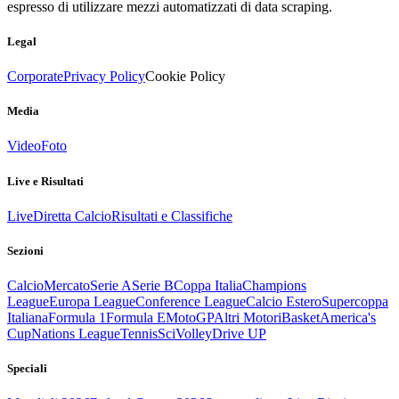
espresso di utilizzare mezzi automatizzati di data scraping.
Legal
Corporate
Privacy Policy
Cookie Policy
Media
Video
Foto
Live e Risultati
Live
Diretta Calcio
Risultati e Classifiche
Sezioni
Calcio
Mercato
Serie A
Serie B
Coppa Italia
Champions
League
Europa League
Conference League
Calcio Estero
Supercoppa
Italiana
Formula 1
Formula E
MotoGP
Altri Motori
Basket
America's
Cup
Nations League
Tennis
Sci
Volley
Drive UP
Speciali