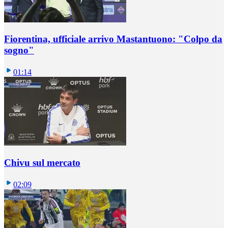
Fiorentina, ufficiale arrivo Mastantuono: "Colpo da
sogno"
01:14
Chivu sul mercato
02:09