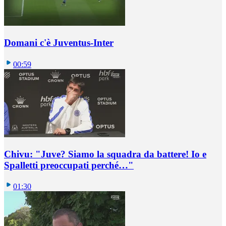
Domani c'è Juventus-Inter
00:59
Chivu: "Juve? Siamo la squadra da battere! Io e
Spalletti preoccupati perché…"
01:30