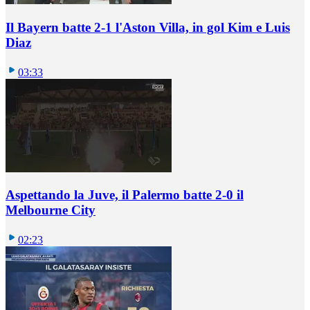
Il Bayern batte 2-1 l'Aston Villa, in gol Kim e Luis
Diaz
03:33
Aspettando la Juve, il Palermo batte 2-0 il
Melbourne City
02:23