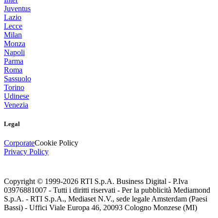
Juventus
Lazio
Lecce
Milan
Monza
Napoli
Parma
Roma
Sassuolo
Torino
Udinese
Venezia
Legal
Corporate
Cookie Policy
Privacy Policy
Copyright © 1999-
2026
RTI S.p.A. Business Digital - P.Iva
03976881007 - Tutti i diritti riservati - Per la pubblicità Mediamond
S.p.A. - RTI S.p.A., Mediaset N.V., sede legale Amsterdam (Paesi
Bassi) - Uffici Viale Europa 46, 20093 Cologno Monzese (MI)