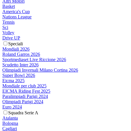
Altri Motori
Basket
America's Cup
Nations League
Tennis
Sci
Volley
Drive UP
Speciali
Mondiali 2026
Roland Garros 2026
Sportmediaset Live Riccione 2026
Scudetto Inter 2026
Olimpiadi Invernali Milano Cortina 2026
Super Bowl 2026
Eicma 2025
Mondiale per club 2025
EICMA Riding Fest 2025
Paralimpiadi Parigi 2024
Olimpiadi Parigi 2024
Euro 2024
Squadra Serie A
Atalanta
Bologna
Cagliari