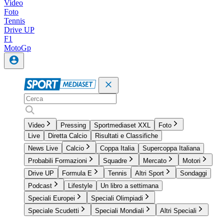
Video
Foto
Tennis
Drive UP
F1
MotoGp
Video
Pressing
Sportmediaset XXL
Foto
Live
Diretta Calcio
Risultati e Classifiche
News Live
Calcio
Coppa Italia
Supercoppa Italiana
Probabili Formazioni
Squadre
Mercato
Motori
Drive UP
Formula E
Tennis
Altri Sport
Sondaggi
Podcast
Lifestyle
Un libro a settimana
Speciali Europei
Speciali Olimpiadi
Speciale Scudetti
Speciali Mondiali
Altri Speciali