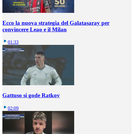
Ecco la nuova strategia del Galatasaray per
convincere Leao e il Milan
01:33
Gattuso si gode Ratkov
02:09