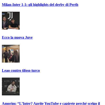
Milan-Inter 1-1: gli highlights del derby di Perth
Ecco la nuova Juve
Leao contro tifoso turco
Amorim: “L’Inter? Aprite YouTube e capirete perché scelgo il