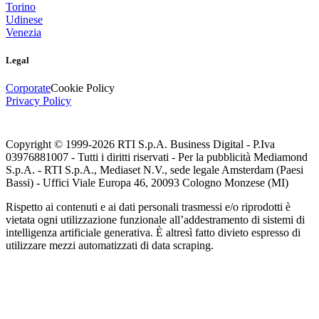
Torino
Udinese
Venezia
Legal
Corporate
Cookie Policy
Privacy Policy
Copyright © 1999-
2026
RTI S.p.A. Business Digital - P.Iva
03976881007 - Tutti i diritti riservati - Per la pubblicità Mediamond
S.p.A. - RTI S.p.A., Mediaset N.V., sede legale Amsterdam (Paesi
Bassi) - Uffici Viale Europa 46, 20093 Cologno Monzese (MI)
Rispetto ai contenuti e ai dati personali trasmessi e/o riprodotti è
vietata ogni utilizzazione funzionale all’addestramento di sistemi di
intelligenza artificiale generativa. È altresì fatto divieto espresso di
utilizzare mezzi automatizzati di data scraping.