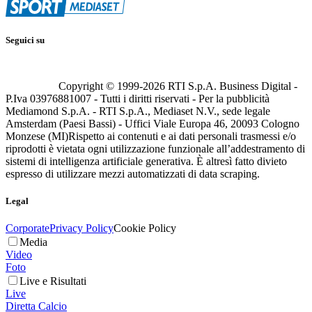
Seguici su
Copyright © 1999-
2026
RTI S.p.A. Business Digital -
P.Iva 03976881007 - Tutti i diritti riservati - Per la pubblicità
Mediamond S.p.A. - RTI S.p.A., Mediaset N.V., sede legale
Amsterdam (Paesi Bassi) - Uffici Viale Europa 46, 20093 Cologno
Monzese (MI)
Rispetto ai contenuti e ai dati personali trasmessi e/o
riprodotti è vietata ogni utilizzazione funzionale all’addestramento di
sistemi di intelligenza artificiale generativa. È altresì fatto divieto
espresso di utilizzare mezzi automatizzati di data scraping.
Legal
Corporate
Privacy Policy
Cookie Policy
Media
Video
Foto
Live e Risultati
Live
Diretta Calcio