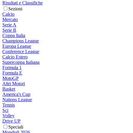
Risultati e Classifiche
Sezioni
Calcio
Mercato
Serie A
Serie B
Coppa Italia
Champions League
Europa League
Conference League
Calcio Estero
Supercoppa Italiana
Formula 1
Formula E
MotoGP
Altri Motori
Basket
America's Cup
Nations League
Tennis
Sci
Volley
Drive UP
Speciali
Mondiali 2026