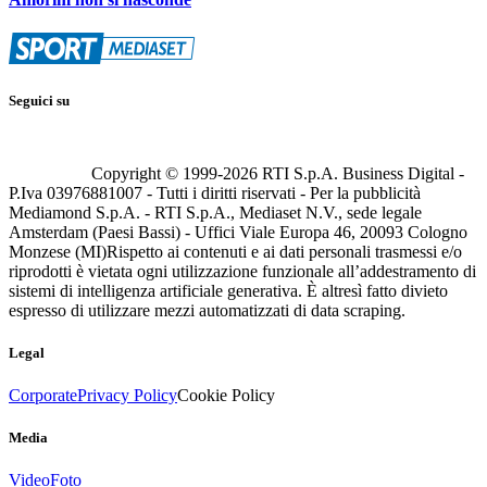
Seguici su
Copyright © 1999-
2026
RTI S.p.A. Business Digital -
P.Iva 03976881007 - Tutti i diritti riservati - Per la pubblicità
Mediamond S.p.A. - RTI S.p.A., Mediaset N.V., sede legale
Amsterdam (Paesi Bassi) - Uffici Viale Europa 46, 20093 Cologno
Monzese (MI)
Rispetto ai contenuti e ai dati personali trasmessi e/o
riprodotti è vietata ogni utilizzazione funzionale all’addestramento di
sistemi di intelligenza artificiale generativa. È altresì fatto divieto
espresso di utilizzare mezzi automatizzati di data scraping.
Legal
Corporate
Privacy Policy
Cookie Policy
Media
Video
Foto