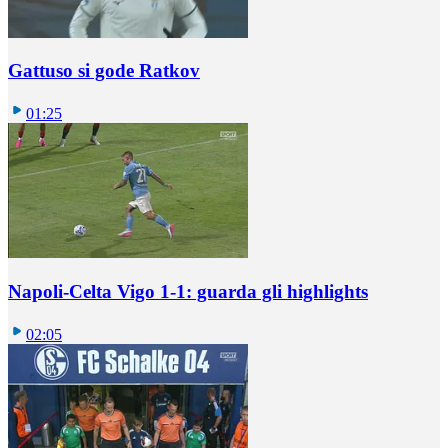
Gattuso si gode Ratkov
01:25
Napoli-Celta Vigo 1-1: guarda gli highlights
02:05