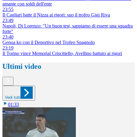
amante con soldi dell'ente
23:55
Il Cagliari batte il Nizza ai rigori: suo il trofeo Gigi Riva
23:49
Napoli, Di Lorenzo: "Un buon test, sappiamo di essere una squadra
forte"
23:40
Genoa ko con il Deportivo nel Trofeo Spagnolo
23:19
Il Torino vince Memorial Criscitiello, Avellino battuto ai rigori
Ultimi video
Vedi tutti
01:33