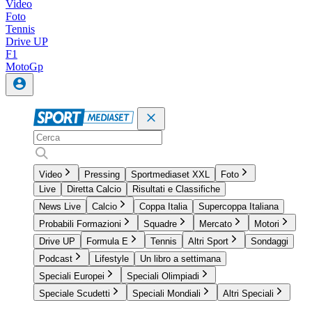
Video
Foto
Tennis
Drive UP
F1
MotoGp
Video
Pressing
Sportmediaset XXL
Foto
Live
Diretta Calcio
Risultati e Classifiche
News Live
Calcio
Coppa Italia
Supercoppa Italiana
Probabili Formazioni
Squadre
Mercato
Motori
Drive UP
Formula E
Tennis
Altri Sport
Sondaggi
Podcast
Lifestyle
Un libro a settimana
Speciali Europei
Speciali Olimpiadi
Speciale Scudetti
Speciali Mondiali
Altri Speciali