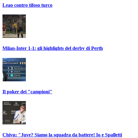
Leao contro tifoso turco
Milan-Inter 1-1: gli highlights del derby di Perth
Il poker dei "campioni"
Chivu: "Juve? Siamo la squadra da battere! Io e Spalletti