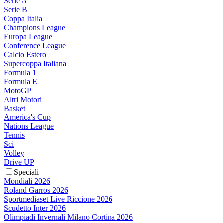
Serie A
Serie B
Coppa Italia
Champions League
Europa League
Conference League
Calcio Estero
Supercoppa Italiana
Formula 1
Formula E
MotoGP
Altri Motori
Basket
America's Cup
Nations League
Tennis
Sci
Volley
Drive UP
Speciali
Mondiali 2026
Roland Garros 2026
Sportmediaset Live Riccione 2026
Scudetto Inter 2026
Olimpiadi Invernali Milano Cortina 2026