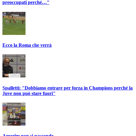
preoccupati perché…"
Ecco la Roma che verrà
Spalletti: "Dobbiamo entrare per forza in Champions perché la
Juve non può stare fuori"
Amorim non si nasconde