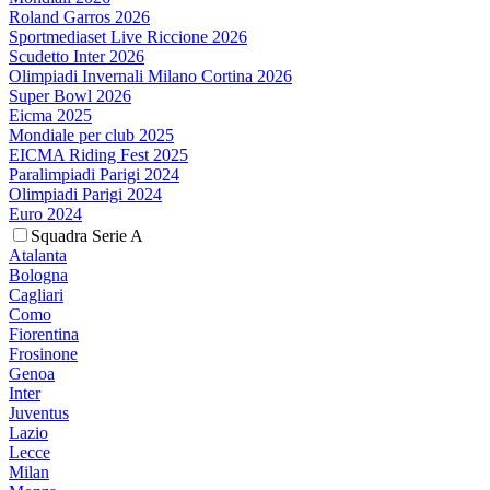
Roland Garros 2026
Sportmediaset Live Riccione 2026
Scudetto Inter 2026
Olimpiadi Invernali Milano Cortina 2026
Super Bowl 2026
Eicma 2025
Mondiale per club 2025
EICMA Riding Fest 2025
Paralimpiadi Parigi 2024
Olimpiadi Parigi 2024
Euro 2024
Squadra Serie A
Atalanta
Bologna
Cagliari
Como
Fiorentina
Frosinone
Genoa
Inter
Juventus
Lazio
Lecce
Milan