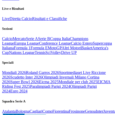
Live e Risultati
Live
Diretta Calcio
Risultati e Classifiche
Sezioni
Calcio
Mercato
Serie A
Serie B
Coppa Italia
Champions
League
Europa League
Conference League
Calcio Estero
Supercoppa
Italiana
Formula 1
Formula E
MotoGP
Altri Motori
Basket
America's
Cup
Nations League
Tennis
Sci
Volley
Drive UP
Speciali
Mondiali 2026
Roland Garros 2026
Sportmediaset Live Riccione
2026
Scudetto Inter 2026
Olimpiadi Invernali Milano Cortina
2026
Super Bowl 2026
Eicma 2025
Mondiale per club 2025
EICMA
Riding Fest 2025
Paralimpiadi Parigi 2024
Olimpiadi Parigi
2024
Euro 2024
Squadra Serie A
Atalanta
Bologna
Cagliari
Como
Fiorentina
Frosinone
Genoa
Inter
Juvent