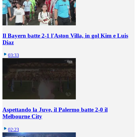
Il Bayern batte 2-1 l'Aston Villa, in gol Kim e Luis
Diaz
03:33
Aspettando la Juve, il Palermo batte 2-0 il
Melbourne City
02:23