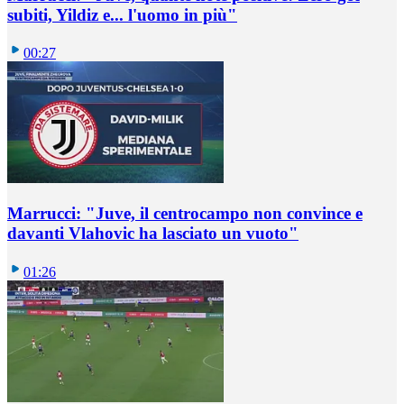
subiti, Yildiz e... l'uomo in più"
00:27
Marrucci: "Juve, il centrocampo non convince e
davanti Vlahovic ha lasciato un vuoto"
01:26