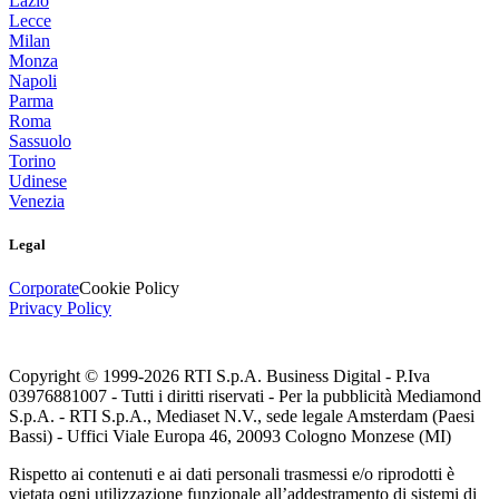
Lazio
Lecce
Milan
Monza
Napoli
Parma
Roma
Sassuolo
Torino
Udinese
Venezia
Legal
Corporate
Cookie Policy
Privacy Policy
Copyright © 1999-
2026
RTI S.p.A. Business Digital - P.Iva
03976881007 - Tutti i diritti riservati - Per la pubblicità Mediamond
S.p.A. - RTI S.p.A., Mediaset N.V., sede legale Amsterdam (Paesi
Bassi) - Uffici Viale Europa 46, 20093 Cologno Monzese (MI)
Rispetto ai contenuti e ai dati personali trasmessi e/o riprodotti è
vietata ogni utilizzazione funzionale all’addestramento di sistemi di