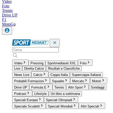
Video
Foto
Tennis
Drive UP
F1
MotoGp
Video
Pressing
Sportmediaset XXL
Foto
Live
Diretta Calcio
Risultati e Classifiche
News Live
Calcio
Coppa Italia
Supercoppa Italiana
Probabili Formazioni
Squadre
Mercato
Motori
Drive UP
Formula E
Tennis
Altri Sport
Sondaggi
Podcast
Lifestyle
Un libro a settimana
Speciali Europei
Speciali Olimpiadi
Speciale Scudetti
Speciali Mondiali
Altri Speciali