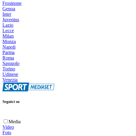
Frosinone
Genoa
Inter
Juventus
Lazio
Lecce
Milan
Monza
Napoli
Parma
Roma
Sassuolo
Torino
Udinese
Venezia
Seguici su
Media
Video
Foto