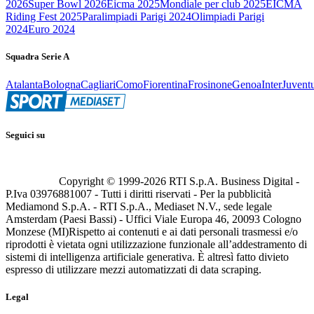
2026
Super Bowl 2026
Eicma 2025
Mondiale per club 2025
EICMA
Riding Fest 2025
Paralimpiadi Parigi 2024
Olimpiadi Parigi
2024
Euro 2024
Squadra Serie A
Atalanta
Bologna
Cagliari
Como
Fiorentina
Frosinone
Genoa
Inter
Juvent
Seguici su
Copyright © 1999-
2026
RTI S.p.A. Business Digital -
P.Iva 03976881007 - Tutti i diritti riservati - Per la pubblicità
Mediamond S.p.A. - RTI S.p.A., Mediaset N.V., sede legale
Amsterdam (Paesi Bassi) - Uffici Viale Europa 46, 20093 Cologno
Monzese (MI)
Rispetto ai contenuti e ai dati personali trasmessi e/o
riprodotti è vietata ogni utilizzazione funzionale all’addestramento di
sistemi di intelligenza artificiale generativa. È altresì fatto divieto
espresso di utilizzare mezzi automatizzati di data scraping.
Legal