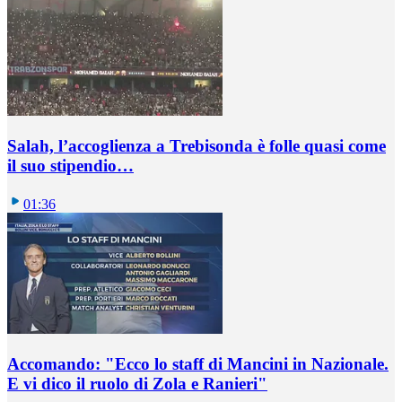
Salah, l’accoglienza a Trebisonda è folle quasi come
il suo stipendio…
01:36
Accomando: "Ecco lo staff di Mancini in Nazionale.
E vi dico il ruolo di Zola e Ranieri"