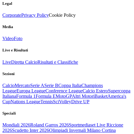
Legal
Corporate
Privacy Policy
Cookie Policy
Media
Video
Foto
Live e Risultati
Live
Diretta Calcio
Risultati e Classifiche
Sezioni
Calcio
Mercato
Serie A
Serie B
Coppa Italia
Champions
League
Europa League
Conference League
Calcio Estero
Supercoppa
Italiana
Formula 1
Formula E
MotoGP
Altri Motori
Basket
America's
Cup
Nations League
Tennis
Sci
Volley
Drive UP
Speciali
Mondiali 2026
Roland Garros 2026
Sportmediaset Live Riccione
2026
Scudetto Inter 2026
Olimpiadi Invernali Milano Cortina