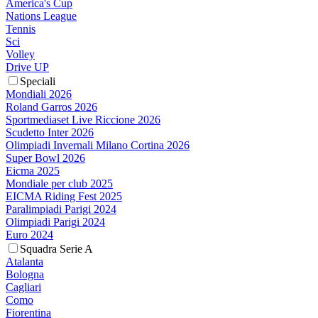
America's Cup
Nations League
Tennis
Sci
Volley
Drive UP
Speciali
Mondiali 2026
Roland Garros 2026
Sportmediaset Live Riccione 2026
Scudetto Inter 2026
Olimpiadi Invernali Milano Cortina 2026
Super Bowl 2026
Eicma 2025
Mondiale per club 2025
EICMA Riding Fest 2025
Paralimpiadi Parigi 2024
Olimpiadi Parigi 2024
Euro 2024
Squadra Serie A
Atalanta
Bologna
Cagliari
Como
Fiorentina