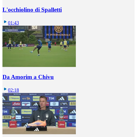
L'occhiolino di Spalletti
01:43
Da Amorim a Chivu
02:18