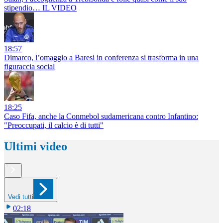
stipendio… IL VIDEO
18:57
Dimarco, l’omaggio a Baresi in conferenza si trasforma in una
figuraccia social
18:25
Caso Fifa, anche la Conmebol sudamericana contro Infantino:
"Preoccupati, il calcio è di tutti"
Ultimi video
Vedi tutti
02:18