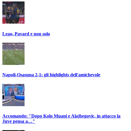
Leao, Pavard e non solo
Napoli-Osasuna 2-1: gli highlights dell'amichevole
Accomando: "Dopo Kolo Muani e Alajbegovic, in attacco la
Juve pensa a…"