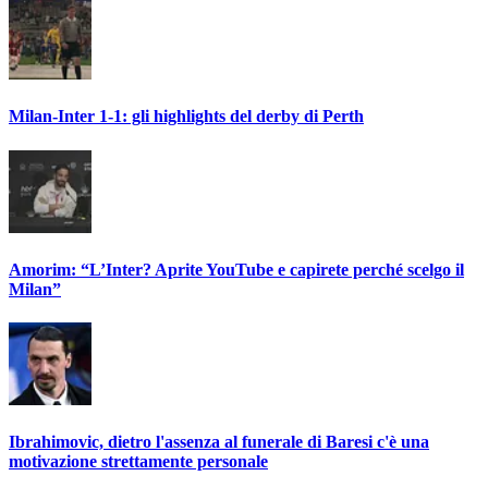
Milan-Inter 1-1: gli highlights del derby di Perth
Amorim: “L’Inter? Aprite YouTube e capirete perché scelgo il
Milan”
Ibrahimovic, dietro l'assenza al funerale di Baresi c'è una
motivazione strettamente personale