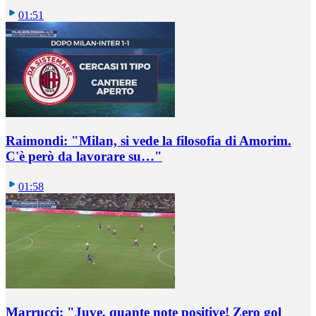
01:51
Raimondi: "Milan, si vede la filosofia di Amorim.
C'è però da lavorare su…"
01:58
Marrucci: "Juve, quante note positive! Zero gol