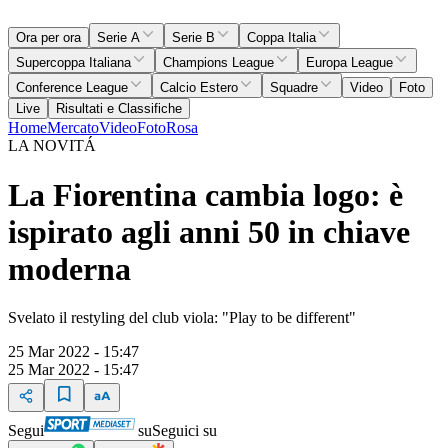
Ora per ora
Serie A
Serie B
Coppa Italia
Supercoppa Italiana
Champions League
Europa League
Conference League
Calcio Estero
Squadre
Video
Foto
Live
Risultati e Classifiche
Home
Mercato
Video
Foto
Rosa
LA NOVITÁ
La Fiorentina cambia logo: è
ispirato agli anni 50 in chiave
moderna
Svelato il restyling del club viola: "Play to be different"
25 Mar 2022 - 15:47
25 Mar 2022 - 15:47
Segui
su
Seguici su