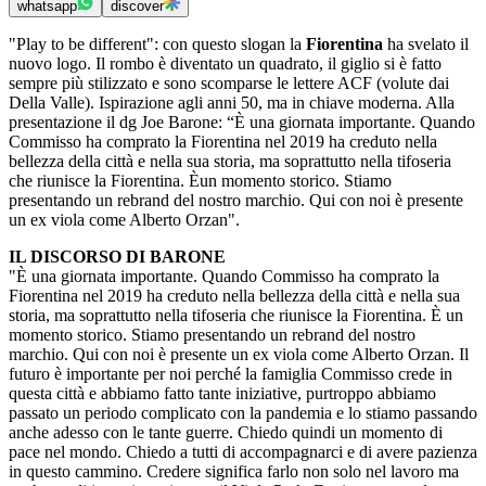
whatsapp
discover
"Play to be different": con questo slogan la
Fiorentina
ha svelato il
nuovo logo. Il rombo è diventato un quadrato, il giglio si è fatto
sempre più stilizzato e sono scomparse le lettere ACF (volute dai
Della Valle). Ispirazione agli anni 50, ma in chiave moderna. Alla
presentazione il dg Joe Barone: “È una giornata importante. Quando
Commisso ha comprato la Fiorentina nel 2019 ha creduto nella
bellezza della città e nella sua storia, ma soprattutto nella tifoseria
che riunisce la Fiorentina. Èun momento storico. Stiamo
presentando un rebrand del nostro marchio. Qui con noi è presente
un ex viola come Alberto Orzan".
IL DISCORSO DI BARONE
"È una giornata importante. Quando Commisso ha comprato la
Fiorentina nel 2019 ha creduto nella bellezza della città e nella sua
storia, ma soprattutto nella tifoseria che riunisce la Fiorentina. È un
momento storico. Stiamo presentando un rebrand del nostro
marchio. Qui con noi è presente un ex viola come Alberto Orzan. Il
futuro è importante per noi perché la famiglia Commisso crede in
questa città e abbiamo fatto tante iniziative, purtroppo abbiamo
passato un periodo complicato con la pandemia e lo stiamo passando
anche adesso con le tante guerre. Chiedo quindi un momento di
pace nel mondo. Chiedo a tutti di accompagnarci e di avere pazienza
in questo cammino. Credere significa farlo non solo nel lavoro ma