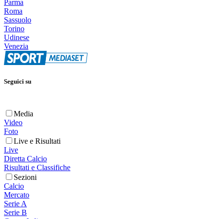
Parma
Roma
Sassuolo
Torino
Udinese
Venezia
Seguici su
Media
Video
Foto
Live e Risultati
Live
Diretta Calcio
Risultati e Classifiche
Sezioni
Calcio
Mercato
Serie A
Serie B