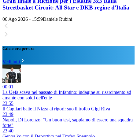
Gran finale a Riccione per l'Estathé 3x3 Italia
Streetbasket Circuit: All Star e DKB regine d'Italia
06 Ago 2026 - 15:59
Daniele Rubini
Calcio ora per ora
Vedi tutti
00:01
La Uefa scava nel passato di Infantino: indagine su risarcimento ad
amante con soldi dell'ente
23:55
Il Cagliari batte il Nizza ai rigori: suo il trofeo Gigi Riva
23:49
Napoli, Di Lorenzo: "Un buon test, sappiamo di essere una squadra
forte"
23:40
Genoa ko con il Deportivo nel Trofeo Spagnolo