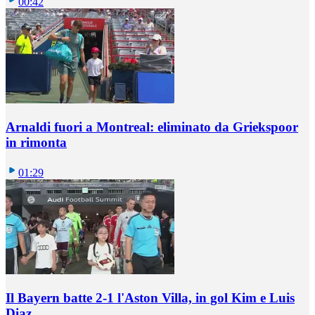
00:42
Arnaldi fuori a Montreal: eliminato da Griekspoor
in rimonta
01:29
Il Bayern batte 2-1 l'Aston Villa, in gol Kim e Luis
Diaz