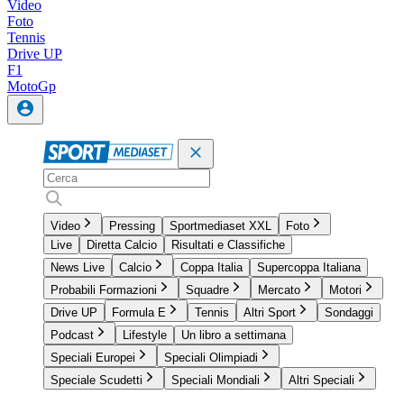
Video
Foto
Tennis
Drive UP
F1
MotoGp
Video
Pressing
Sportmediaset XXL
Foto
Live
Diretta Calcio
Risultati e Classifiche
News Live
Calcio
Coppa Italia
Supercoppa Italiana
Probabili Formazioni
Squadre
Mercato
Motori
Drive UP
Formula E
Tennis
Altri Sport
Sondaggi
Podcast
Lifestyle
Un libro a settimana
Speciali Europei
Speciali Olimpiadi
Speciale Scudetti
Speciali Mondiali
Altri Speciali