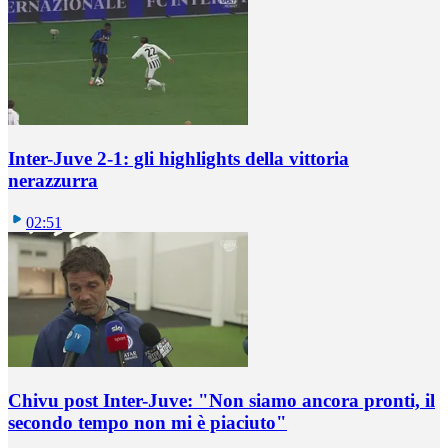
Inter-Juve 2-1: gli highlights della vittoria
nerazzurra
02:51
Chivu post Inter-Juve: "Non siamo ancora pronti, il
secondo tempo non mi è piaciuto"