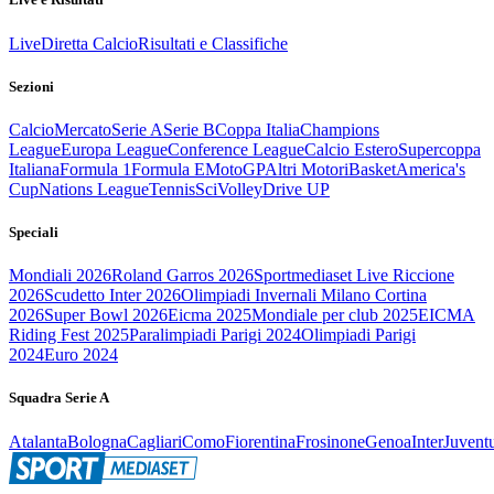
Live
Diretta Calcio
Risultati e Classifiche
Sezioni
Calcio
Mercato
Serie A
Serie B
Coppa Italia
Champions
League
Europa League
Conference League
Calcio Estero
Supercoppa
Italiana
Formula 1
Formula E
MotoGP
Altri Motori
Basket
America's
Cup
Nations League
Tennis
Sci
Volley
Drive UP
Speciali
Mondiali 2026
Roland Garros 2026
Sportmediaset Live Riccione
2026
Scudetto Inter 2026
Olimpiadi Invernali Milano Cortina
2026
Super Bowl 2026
Eicma 2025
Mondiale per club 2025
EICMA
Riding Fest 2025
Paralimpiadi Parigi 2024
Olimpiadi Parigi
2024
Euro 2024
Squadra Serie A
Atalanta
Bologna
Cagliari
Como
Fiorentina
Frosinone
Genoa
Inter
Juvent