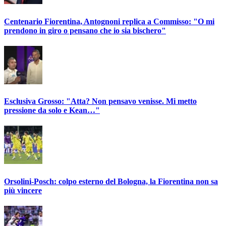
Centenario Fiorentina, Antognoni replica a Commisso: "O mi
prendono in giro o pensano che io sia bischero"
Esclusiva Grosso: "Atta? Non pensavo venisse. Mi metto
pressione da solo e Kean…"
Orsolini-Posch: colpo esterno del Bologna, la Fiorentina non sa
più vincere