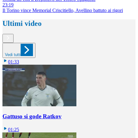
23:19
Il Torino vince Memorial Criscitiello, Avellino battuto ai rigori
Ultimi video
Vedi tutti
01:33
Gattuso si gode Ratkov
01:25