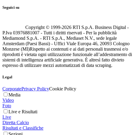
Seguici su
Copyright © 1999-
2026
RTI S.p.A. Business Digital -
P.Iva 03976881007 - Tutti i diritti riservati - Per la pubblicità
Mediamond S.p.A. - RTI S.p.A., Mediaset N.V., sede legale
Amsterdam (Paesi Bassi) - Uffici Viale Europa 46, 20093 Cologno
Monzese (MI)
Rispetto ai contenuti e ai dati personali trasmessi e/o
riprodotti è vietata ogni utilizzazione funzionale all’addestramento di
sistemi di intelligenza artificiale generativa. È altresì fatto divieto
espresso di utilizzare mezzi automatizzati di data scraping.
Legal
Corporate
Privacy Policy
Cookie Policy
Media
Video
Foto
Live e Risultati
Live
Diretta Calcio
Risultati e Classifiche
Sezioni