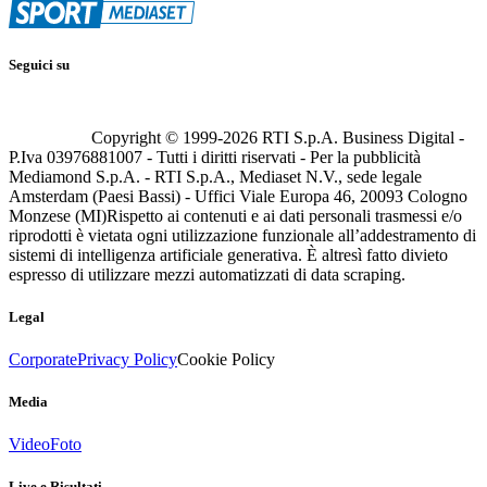
Seguici su
Copyright © 1999-
2026
RTI S.p.A. Business Digital -
P.Iva 03976881007 - Tutti i diritti riservati - Per la pubblicità
Mediamond S.p.A. - RTI S.p.A., Mediaset N.V., sede legale
Amsterdam (Paesi Bassi) - Uffici Viale Europa 46, 20093 Cologno
Monzese (MI)
Rispetto ai contenuti e ai dati personali trasmessi e/o
riprodotti è vietata ogni utilizzazione funzionale all’addestramento di
sistemi di intelligenza artificiale generativa. È altresì fatto divieto
espresso di utilizzare mezzi automatizzati di data scraping.
Legal
Corporate
Privacy Policy
Cookie Policy
Media
Video
Foto
Live e Risultati