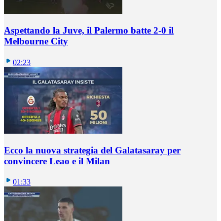
Aspettando la Juve, il Palermo batte 2-0 il
Melbourne City
02:23
Ecco la nuova strategia del Galatasaray per
convincere Leao e il Milan
01:33