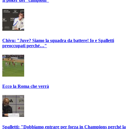
Il poker dei "campioni"
Chivu: "Juve? Siamo la squadra da battere! Io e Spalletti
preoccupati perché…"
Ecco la Roma che verrà
Spalletti: "Dobbiamo entrare per forza in Champions perché la