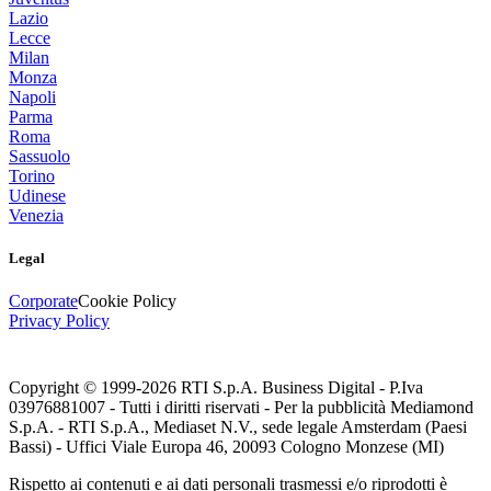
Lazio
Lecce
Milan
Monza
Napoli
Parma
Roma
Sassuolo
Torino
Udinese
Venezia
Legal
Corporate
Cookie Policy
Privacy Policy
Copyright © 1999-
2026
RTI S.p.A. Business Digital - P.Iva
03976881007 - Tutti i diritti riservati - Per la pubblicità Mediamond
S.p.A. - RTI S.p.A., Mediaset N.V., sede legale Amsterdam (Paesi
Bassi) - Uffici Viale Europa 46, 20093 Cologno Monzese (MI)
Rispetto ai contenuti e ai dati personali trasmessi e/o riprodotti è