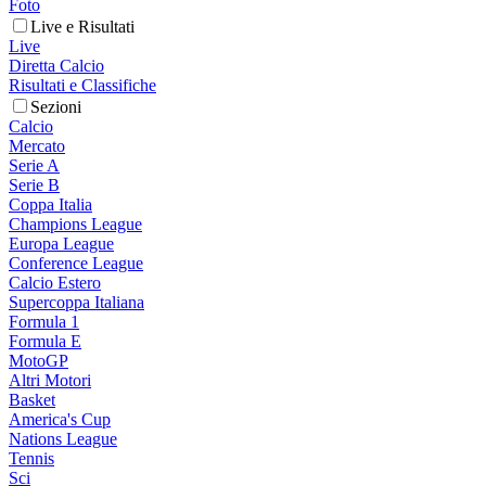
Foto
Live e Risultati
Live
Diretta Calcio
Risultati e Classifiche
Sezioni
Calcio
Mercato
Serie A
Serie B
Coppa Italia
Champions League
Europa League
Conference League
Calcio Estero
Supercoppa Italiana
Formula 1
Formula E
MotoGP
Altri Motori
Basket
America's Cup
Nations League
Tennis
Sci