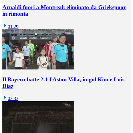
Arnaldi fuori a Montreal: eliminato da Griekspoor
in rimonta
01:29
Il Bayern batte 2-1 l'Aston Villa, in gol Kim e Luis
Diaz
03:33