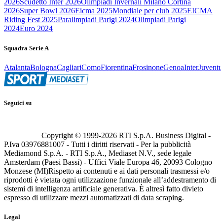
2026
Scudetto Inter 2026
Olimpiadi Invernali Milano Cortina
2026
Super Bowl 2026
Eicma 2025
Mondiale per club 2025
EICMA
Riding Fest 2025
Paralimpiadi Parigi 2024
Olimpiadi Parigi
2024
Euro 2024
Squadra Serie A
Atalanta
Bologna
Cagliari
Como
Fiorentina
Frosinone
Genoa
Inter
Juvent
Seguici su
Copyright © 1999-
2026
RTI S.p.A. Business Digital -
P.Iva 03976881007 - Tutti i diritti riservati - Per la pubblicità
Mediamond S.p.A. - RTI S.p.A., Mediaset N.V., sede legale
Amsterdam (Paesi Bassi) - Uffici Viale Europa 46, 20093 Cologno
Monzese (MI)
Rispetto ai contenuti e ai dati personali trasmessi e/o
riprodotti è vietata ogni utilizzazione funzionale all’addestramento di
sistemi di intelligenza artificiale generativa. È altresì fatto divieto
espresso di utilizzare mezzi automatizzati di data scraping.
Legal