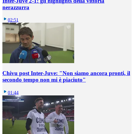
Inter-Juve 2-1: gli highlights della vittoria
nerazzurra
02:51
Chivu post Inter-Juve: "Non siamo ancora pronti, il
secondo tempo non mi è piaciuto"
01:44