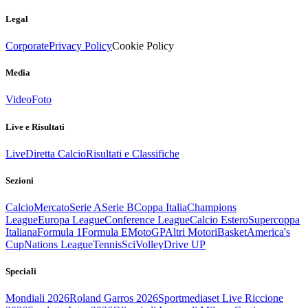
Legal
Corporate
Privacy Policy
Cookie Policy
Media
Video
Foto
Live e Risultati
Live
Diretta Calcio
Risultati e Classifiche
Sezioni
Calcio
Mercato
Serie A
Serie B
Coppa Italia
Champions
League
Europa League
Conference League
Calcio Estero
Supercoppa
Italiana
Formula 1
Formula E
MotoGP
Altri Motori
Basket
America's
Cup
Nations League
Tennis
Sci
Volley
Drive UP
Speciali
Mondiali 2026
Roland Garros 2026
Sportmediaset Live Riccione