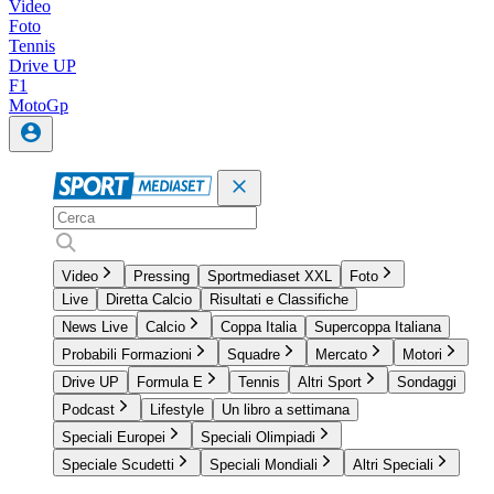
Video
Foto
Tennis
Drive UP
F1
MotoGp
Video
Pressing
Sportmediaset XXL
Foto
Live
Diretta Calcio
Risultati e Classifiche
News Live
Calcio
Coppa Italia
Supercoppa Italiana
Probabili Formazioni
Squadre
Mercato
Motori
Drive UP
Formula E
Tennis
Altri Sport
Sondaggi
Podcast
Lifestyle
Un libro a settimana
Speciali Europei
Speciali Olimpiadi
Speciale Scudetti
Speciali Mondiali
Altri Speciali