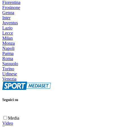
Fiorentina
Frosinone
Genoa
Inter
Juventus
Lazio
Lecce
Milan
Monza
Napoli
Parma
Roma
Sassuolo
Torino
Udinese
Venezia
Seguici su
Media
Video