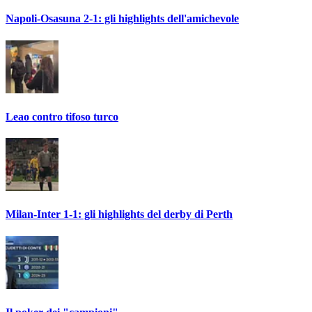
Napoli-Osasuna 2-1: gli highlights dell'amichevole
Leao contro tifoso turco
Milan-Inter 1-1: gli highlights del derby di Perth