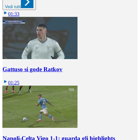
Vedi tutti
01:33
Gattuso si gode Ratkov
01:25
Napoli-Celta Vigo 1-1: guarda gli highlights