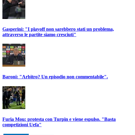
Gasperini: "I playoff non sarebbero stati un problema,
attraverso le partite siamo cresciuti"
Baroni: "Arbitro? Un episodio non commentabile".
Furia Mou: protesta con Turpin e viene espulso. "Basta
competizioni Uefa"