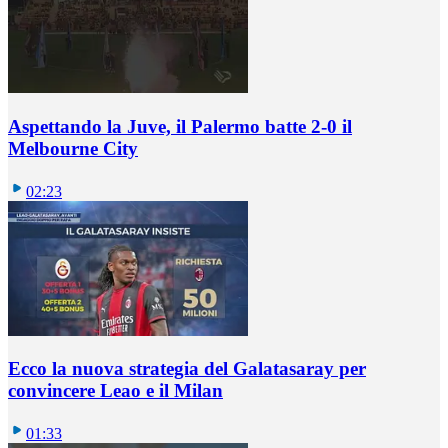
Aspettando la Juve, il Palermo batte 2-0 il
Melbourne City
02:23
Ecco la nuova strategia del Galatasaray per
convincere Leao e il Milan
01:33