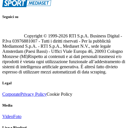
Seguici su
Copyright © 1999-
2026
RTI S.p.A. Business Digital -
P.Iva 03976881007 - Tutti i diritti riservati - Per la pubblicità
Mediamond S.p.A. - RTI S.p.A., Mediaset N.V., sede legale
Amsterdam (Paesi Bassi) - Uffici Viale Europa 46, 20093 Cologno
Monzese (MI)
Rispetto ai contenuti e ai dati personali trasmessi e/o
riprodotti è vietata ogni utilizzazione funzionale all’addestramento di
sistemi di intelligenza artificiale generativa. È altresì fatto divieto
espresso di utilizzare mezzi automatizzati di data scraping.
Legal
Corporate
Privacy Policy
Cookie Policy
Media
Video
Foto
Live e Risultati