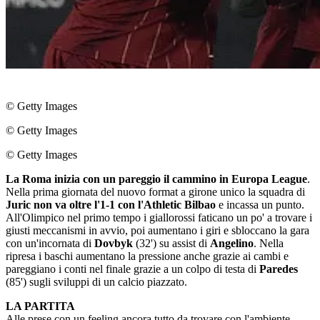
© Getty Images
© Getty Images
© Getty Images
La Roma inizia con un pareggio il cammino in Europa League
.
Nella prima giornata del nuovo format a girone unico la squadra di
Juric non va oltre l'1-1 con l'Athletic Bilbao
e incassa un punto.
All'Olimpico nel primo tempo i giallorossi faticano un po' a trovare i
giusti meccanismi in avvio, poi aumentano i giri e sbloccano la gara
con un'incornata di
Dovbyk
(32') su assist di
Angelino
. Nella
ripresa i baschi aumentano la pressione anche grazie ai cambi e
pareggiano i conti nel finale grazie a un colpo di testa di
Paredes
(85') sugli sviluppi di un calcio piazzato.
LA PARTITA
Alle prese con un feeling ancora tutto da trovare con l'ambiente