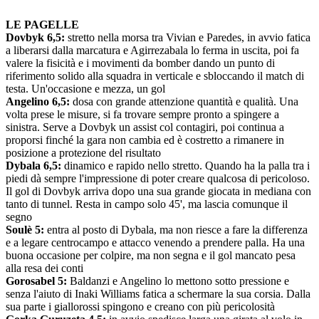
LE PAGELLE
Dovbyk 6,5:
stretto nella morsa tra Vivian e Paredes, in avvio fatica
a liberarsi dalla marcatura e Agirrezabala lo ferma in uscita, poi fa
valere la fisicità e i movimenti da bomber dando un punto di
riferimento solido alla squadra in verticale e sbloccando il match di
testa. Un'occasione e mezza, un gol
Angelino 6,5:
dosa con grande attenzione quantità e qualità. Una
volta prese le misure, si fa trovare sempre pronto a spingere a
sinistra. Serve a Dovbyk un assist col contagiri, poi continua a
proporsi finché la gara non cambia ed è costretto a rimanere in
posizione a protezione del risultato
Dybala 6,5:
dinamico e rapido nello stretto. Quando ha la palla tra i
piedi dà sempre l'impressione di poter creare qualcosa di pericoloso.
Il gol di Dovbyk arriva dopo una sua grande giocata in mediana con
tanto di tunnel. Resta in campo solo 45', ma lascia comunque il
segno
Soulè 5:
entra al posto di Dybala, ma non riesce a fare la differenza
e a legare centrocampo e attacco venendo a prendere palla. Ha una
buona occasione per colpire, ma non segna e il gol mancato pesa
alla resa dei conti
Gorosabel 5:
Baldanzi e Angelino lo mettono sotto pressione e
senza l'aiuto di Inaki Williams fatica a schermare la sua corsia. Dalla
sua parte i giallorossi spingono e creano con più pericolosità