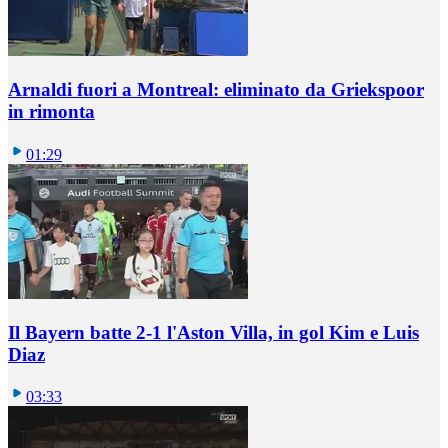
Arnaldi fuori a Montreal: eliminato da Griekspoor
in rimonta
01:29
Il Bayern batte 2-1 l'Aston Villa, in gol Kim e Luis
Diaz
03:33