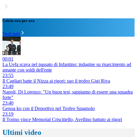
Calcio ora per ora
Vedi tutti
00:01
La Uefa scava nel passato di Infantino: indagine su risarcimento ad
amante con soldi dell'ente
23:55
Il Cagliari batte il Nizza ai rigori: suo il trofeo Gigi Riva
23:49
Napoli, Di Lorenzo: "Un buon test, sappiamo di essere una squadra
forte"
23:40
Genoa ko con il Deportivo nel Trofeo Spagnolo
23:19
Il Torino vince Memorial Criscitiello, Avellino battuto ai rigori
Ultimi video