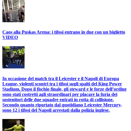
Caos alla Puskas Arena: i tifosi entrano in due con un biglietto
VIDEO
In occasione del match tra il Leicester e il Napoli di Europa
League, violenti scontri tra i tifosi sugli spalti del King Power
Stadium. Dopo il fischio finale, gli steward e le forze dell’ordine
sono stati costretti agli straordinari per placare la furia dei
sostenitori delle due squadre entrati in rotta di collisione.
Secondo quanto riportato dal quotidiano Leicester Mercury,
sono 12 i tifosi del Napoli arrestati dalla polizia inglese.