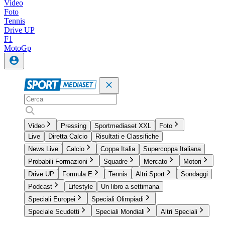
Video
Foto
Tennis
Drive UP
F1
MotoGp
Video
Pressing
Sportmediaset XXL
Foto
Live
Diretta Calcio
Risultati e Classifiche
News Live
Calcio
Coppa Italia
Supercoppa Italiana
Probabili Formazioni
Squadre
Mercato
Motori
Drive UP
Formula E
Tennis
Altri Sport
Sondaggi
Podcast
Lifestyle
Un libro a settimana
Speciali Europei
Speciali Olimpiadi
Speciale Scudetti
Speciali Mondiali
Altri Speciali