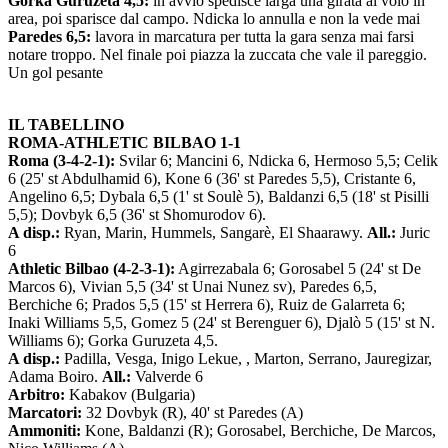
Gorka Guruzeta 4,5:
in avvio spedisce larga una girata al volo in
area, poi sparisce dal campo. Ndicka lo annulla e non la vede mai
Paredes 6,5:
lavora in marcatura per tutta la gara senza mai farsi
notare troppo. Nel finale poi piazza la zuccata che vale il pareggio.
Un gol pesante
IL TABELLINO
ROMA-ATHLETIC BILBAO 1-1
Roma (3-4-2-1):
Svilar 6; Mancini 6, Ndicka 6, Hermoso 5,5; Celik
6 (25' st Abdulhamid 6), Kone 6 (36' st Paredes 5,5), Cristante 6,
Angelino 6,5; Dybala 6,5 (1' st Soulè 5), Baldanzi 6,5 (18' st Pisilli
5,5); Dovbyk 6,5 (36' st Shomurodov 6).
A disp.:
Ryan, Marin, Hummels, Sangarè, El Shaarawy.
All.:
Juric
6
Athletic Bilbao (4-2-3-1):
Agirrezabala 6; Gorosabel 5 (24' st De
Marcos 6), Vivian 5,5 (34' st Unai Nunez sv), Paredes 6,5,
Berchiche 6; Prados 5,5 (15' st Herrera 6), Ruiz de Galarreta 6;
Inaki Williams 5,5, Gomez 5 (24' st Berenguer 6), Djalò 5 (15' st N.
Williams 6); Gorka Guruzeta 4,5.
A disp.:
Padilla, Vesga, Inigo Lekue, , Marton, Serrano, Jauregizar,
Adama Boiro.
All.:
Valverde 6
Arbitro:
Kabakov (Bulgaria)
Marcatori:
32 Dovbyk (R), 40' st Paredes (A)
Ammoniti:
Kone, Baldanzi (R); Gorosabel, Berchiche, De Marcos,