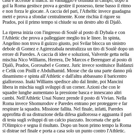
casa e accende il match. In vantaggio e ordinata in campo, dopo il
gol la Roma gestisce prova a gestire il possesso, tiene basso il ritmo
e non forza le giocate. A caccia del pari, l'Atheltic invece guadagna
metri e prova a sfondar centralmente. Kone rischia il rigore su
Prados, poi il primo tempo si chiude su un destro alto di Djalò.
La ripresa inizia con l'ingresso di Soulè al posto di Dybala e con
l'Athletic che prova a palleggiare meglio tra le linee. In spinta,
Angelino non trova il guizzo giusto, poi Svilar blocca un sinistro
debole di Gomez e Agirrezabala neutralizza un tiro di Soulè dopo un
errore di Paredes. A caccia di idee e soluzioni, Valverde getta nella
mischia Nico Williams, Herrera, De Marcos e Berenguer al posto di
Djalò, Prados, Gorosabel e Gomez. Juric invece sostituisce Baldanzi
e Celik con Pisilli e Abdulhamid. Mosse che da una parte danno più
dinamismo e spinta all'Athletic e dall'altra abbassano il baricentro
giallorosso. Inaki Williams spedisce alto dal limite, poi Mancini
libera in mischia sugli sviluppi di un corner. Azioni che con le
squadre lunghe aumentano la pressione basca e innescano altri
cambi. Nell'Athletic Unai Nunez prende il posto di Vivian. Nella
Roma invece Shomurodov e Paredes entrano per proteggere e far
respirare la squadra. Missione fallita. Nel finale, infatti, Paredes
approfitta di ua distrazione della difesa giallorossa e agguanta il pari
di testa sugli sviluppi di un calcio piazzato. Incornata che gela
l'Olimpico e segna il risultato. Dopo un buon primo tempo la Roma
si distrae nel finale e porta a casa solo un punto contro l'Athletic.