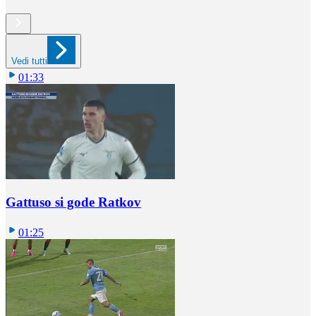
Vedi tutti
01:33
Gattuso si gode Ratkov
01:25