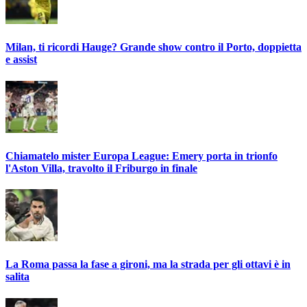
Milan, ti ricordi Hauge? Grande show contro il Porto, doppietta
e assist
Chiamatelo mister Europa League: Emery porta in trionfo
l'Aston Villa, travolto il Friburgo in finale
La Roma passa la fase a gironi, ma la strada per gli ottavi è in
salita