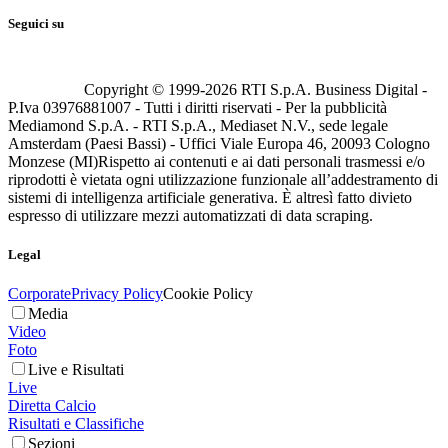
Seguici su
Copyright © 1999-
2026
RTI S.p.A. Business Digital -
P.Iva 03976881007 - Tutti i diritti riservati - Per la pubblicità
Mediamond S.p.A. - RTI S.p.A., Mediaset N.V., sede legale
Amsterdam (Paesi Bassi) - Uffici Viale Europa 46, 20093 Cologno
Monzese (MI)
Rispetto ai contenuti e ai dati personali trasmessi e/o
riprodotti è vietata ogni utilizzazione funzionale all’addestramento di
sistemi di intelligenza artificiale generativa. È altresì fatto divieto
espresso di utilizzare mezzi automatizzati di data scraping.
Legal
Corporate
Privacy Policy
Cookie Policy
Media
Video
Foto
Live e Risultati
Live
Diretta Calcio
Risultati e Classifiche
Sezioni