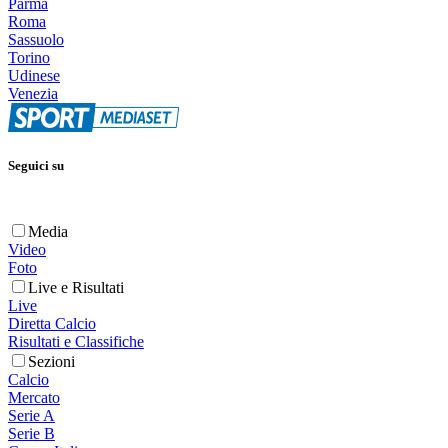
Parma
Roma
Sassuolo
Torino
Udinese
Venezia
Seguici su
Media
Video
Foto
Live e Risultati
Live
Diretta Calcio
Risultati e Classifiche
Sezioni
Calcio
Mercato
Serie A
Serie B