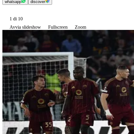
whatsapp
discover
1
di 10
Avvia slideshow
Fullscreen
Zoom