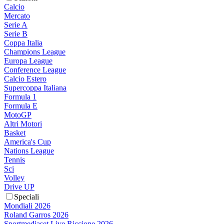
Calcio
Mercato
Serie A
Serie B
Coppa Italia
Champions League
Europa League
Conference League
Calcio Estero
Supercoppa Italiana
Formula 1
Formula E
MotoGP
Altri Motori
Basket
America's Cup
Nations League
Tennis
Sci
Volley
Drive UP
Speciali
Mondiali 2026
Roland Garros 2026
Sportmediaset Live Riccione 2026