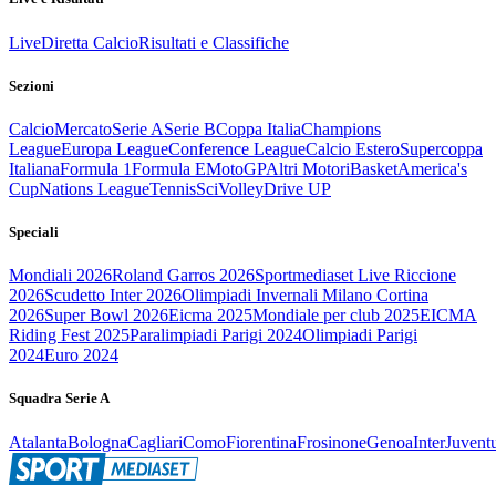
Live
Diretta Calcio
Risultati e Classifiche
Sezioni
Calcio
Mercato
Serie A
Serie B
Coppa Italia
Champions
League
Europa League
Conference League
Calcio Estero
Supercoppa
Italiana
Formula 1
Formula E
MotoGP
Altri Motori
Basket
America's
Cup
Nations League
Tennis
Sci
Volley
Drive UP
Speciali
Mondiali 2026
Roland Garros 2026
Sportmediaset Live Riccione
2026
Scudetto Inter 2026
Olimpiadi Invernali Milano Cortina
2026
Super Bowl 2026
Eicma 2025
Mondiale per club 2025
EICMA
Riding Fest 2025
Paralimpiadi Parigi 2024
Olimpiadi Parigi
2024
Euro 2024
Squadra Serie A
Atalanta
Bologna
Cagliari
Como
Fiorentina
Frosinone
Genoa
Inter
Juvent