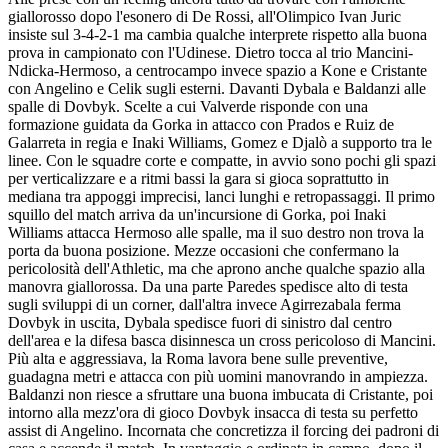
giallorosso dopo l'esonero di De Rossi, all'Olimpico Ivan Juric
insiste sul 3-4-2-1 ma cambia qualche interprete rispetto alla buona
prova in campionato con l'Udinese. Dietro tocca al trio Mancini-
Ndicka-Hermoso, a centrocampo invece spazio a Kone e Cristante
con Angelino e Celik sugli esterni. Davanti Dybala e Baldanzi alle
spalle di Dovbyk. Scelte a cui Valverde risponde con una
formazione guidata da Gorka in attacco con Prados e Ruiz de
Galarreta in regia e Inaki Williams, Gomez e Djalò a supporto tra le
linee. Con le squadre corte e compatte, in avvio sono pochi gli spazi
per verticalizzare e a ritmi bassi la gara si gioca soprattutto in
mediana tra appoggi imprecisi, lanci lunghi e retropassaggi. Il primo
squillo del match arriva da un'incursione di Gorka, poi Inaki
Williams attacca Hermoso alle spalle, ma il suo destro non trova la
porta da buona posizione. Mezze occasioni che confermano la
pericolosità dell'Athletic, ma che aprono anche qualche spazio alla
manovra giallorossa. Da una parte Paredes spedisce alto di testa
sugli sviluppi di un corner, dall'altra invece Agirrezabala ferma
Dovbyk in uscita, Dybala spedisce fuori di sinistro dal centro
dell'area e la difesa basca disinnesca un cross pericoloso di Mancini.
Più alta e aggressiava, la Roma lavora bene sulle preventive,
guadagna metri e attacca con più uomini manovrando in ampiezza.
Baldanzi non riesce a sfruttare una buona imbucata di Cristante, poi
intorno alla mezz'ora di gioco Dovbyk insacca di testa su perfetto
assist di Angelino. Incornata che concretizza il forcing dei padroni di