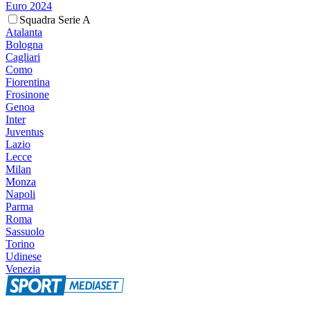
Euro 2024
Squadra Serie A
Atalanta
Bologna
Cagliari
Como
Fiorentina
Frosinone
Genoa
Inter
Juventus
Lazio
Lecce
Milan
Monza
Napoli
Parma
Roma
Sassuolo
Torino
Udinese
Venezia