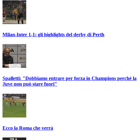
Milan-Inter 1-1: gli highlights del derby di Perth
Spalletti: "Dobbiamo entrare per forza in Champions perché la
Juve non può stare fuori"
Ecco la Roma che verrà