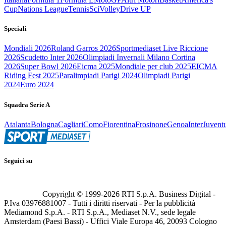
Cup
Nations League
Tennis
Sci
Volley
Drive UP
Speciali
Mondiali 2026
Roland Garros 2026
Sportmediaset Live Riccione
2026
Scudetto Inter 2026
Olimpiadi Invernali Milano Cortina
2026
Super Bowl 2026
Eicma 2025
Mondiale per club 2025
EICMA
Riding Fest 2025
Paralimpiadi Parigi 2024
Olimpiadi Parigi
2024
Euro 2024
Squadra Serie A
Atalanta
Bologna
Cagliari
Como
Fiorentina
Frosinone
Genoa
Inter
Juvent
Seguici su
Copyright © 1999-
2026
RTI S.p.A. Business Digital -
P.Iva 03976881007 - Tutti i diritti riservati - Per la pubblicità
Mediamond S.p.A. - RTI S.p.A., Mediaset N.V., sede legale
Amsterdam (Paesi Bassi) - Uffici Viale Europa 46, 20093 Cologno