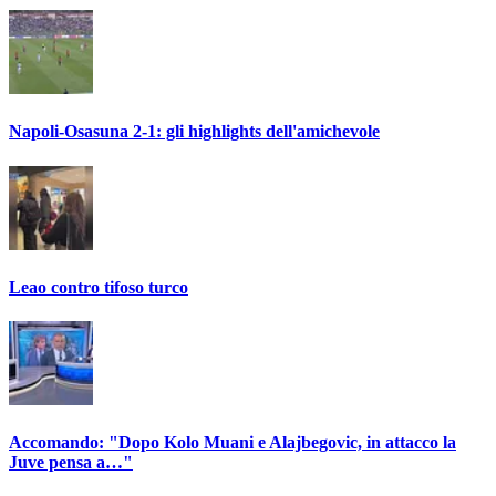
Napoli-Osasuna 2-1: gli highlights dell'amichevole
Leao contro tifoso turco
Accomando: "Dopo Kolo Muani e Alajbegovic, in attacco la
Juve pensa a…"