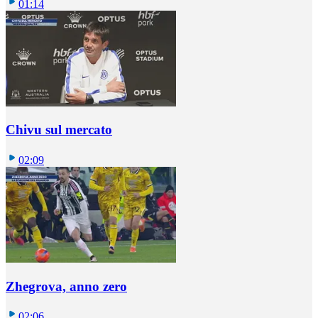
01:14
Chivu sul mercato
02:09
Zhegrova, anno zero
02:06