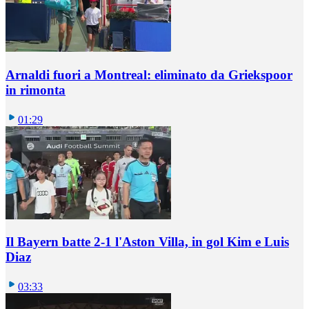
Arnaldi fuori a Montreal: eliminato da Griekspoor
in rimonta
01:29
Il Bayern batte 2-1 l'Aston Villa, in gol Kim e Luis
Diaz
03:33