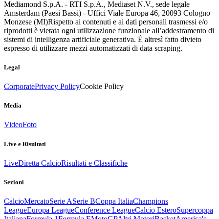
Mediamond S.p.A. - RTI S.p.A., Mediaset N.V., sede legale
Amsterdam (Paesi Bassi) - Uffici Viale Europa 46, 20093 Cologno
Monzese (MI)
Rispetto ai contenuti e ai dati personali trasmessi e/o
riprodotti è vietata ogni utilizzazione funzionale all’addestramento di
sistemi di intelligenza artificiale generativa. È altresì fatto divieto
espresso di utilizzare mezzi automatizzati di data scraping.
Legal
Corporate
Privacy Policy
Cookie Policy
Media
Video
Foto
Live e Risultati
Live
Diretta Calcio
Risultati e Classifiche
Sezioni
Calcio
Mercato
Serie A
Serie B
Coppa Italia
Champions
League
Europa League
Conference League
Calcio Estero
Supercoppa
Italiana
Formula 1
Formula E
MotoGP
Altri Motori
Basket
America's