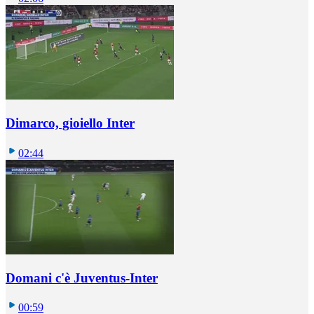
Dimarco, gioiello Inter
02:44
Domani c'è Juventus-Inter
00:59