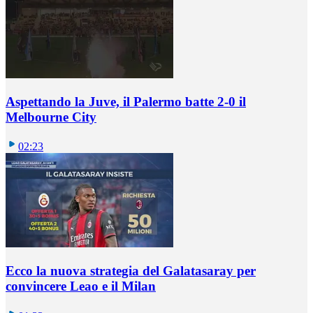
Aspettando la Juve, il Palermo batte 2-0 il
Melbourne City
02:23
Ecco la nuova strategia del Galatasaray per
convincere Leao e il Milan