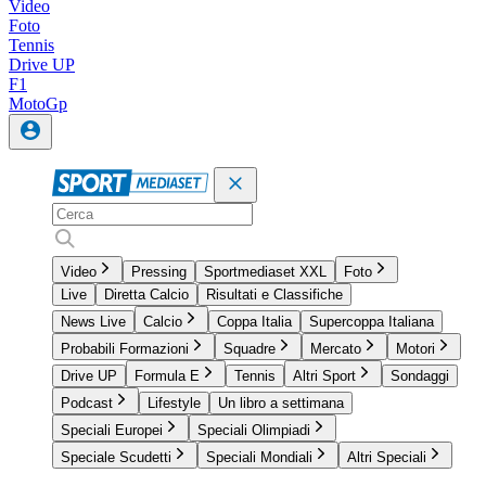
Video
Foto
Tennis
Drive UP
F1
MotoGp
Video
Pressing
Sportmediaset XXL
Foto
Live
Diretta Calcio
Risultati e Classifiche
News Live
Calcio
Coppa Italia
Supercoppa Italiana
Probabili Formazioni
Squadre
Mercato
Motori
Drive UP
Formula E
Tennis
Altri Sport
Sondaggi
Podcast
Lifestyle
Un libro a settimana
Speciali Europei
Speciali Olimpiadi
Speciale Scudetti
Speciali Mondiali
Altri Speciali