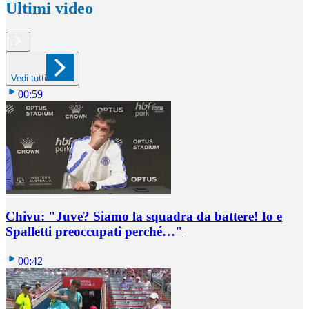
Ultimi video
Vedi tutti
00:59
Chivu: "Juve? Siamo la squadra da battere! Io e
Spalletti preoccupati perché…"
00:42