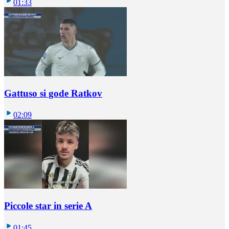
01:33
Gattuso si gode Ratkov
02:09
Piccole star in serie A
01:45