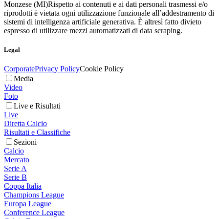
Monzese (MI)
Rispetto ai contenuti e ai dati personali trasmessi e/o
riprodotti è vietata ogni utilizzazione funzionale all’addestramento di
sistemi di intelligenza artificiale generativa. È altresì fatto divieto
espresso di utilizzare mezzi automatizzati di data scraping.
Legal
Corporate
Privacy Policy
Cookie Policy
Media
Video
Foto
Live e Risultati
Live
Diretta Calcio
Risultati e Classifiche
Sezioni
Calcio
Mercato
Serie A
Serie B
Coppa Italia
Champions League
Europa League
Conference League