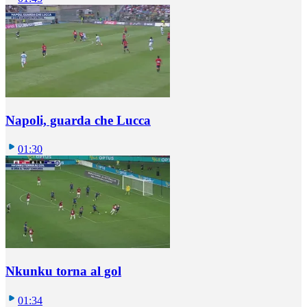
Napoli, guarda che Lucca
01:30
Nkunku torna al gol
01:34