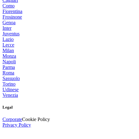
Cagliari
Como
Fiorentina
Frosinone
Genoa
Inter
Juventus
Lazio
Lecce
Milan
Monza
Napoli
Parma
Roma
Sassuolo
Torino
Udinese
Venezia
Legal
Corporate
Cookie Policy
Privacy Policy