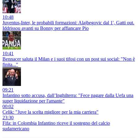
10:48
Juventus-Inter, le probabili formazioni: Alajbegovic dal 1', Gatti out.
Iddrissou avanti su Bonny per affiancare Pio
10:41
Bennacer saluta il Milan e i suoi tifosi con un post sui social: "Non è
finita..."
09:21
Infantino sotto accusa, dall’Inghilterra: "Fece pagare dalla Uefa una
super liquidazione per l'amante"
00:02
Celik: "Juve la scelta migliore per la mia carriera"
23:30
Fifa: in Colombia Infantino riceve il sostegno del calcio
sudamericano