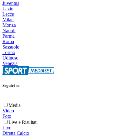
Juventus
Lazio
Lecce
Milan
Monza
Napoli
Parma
Roma
Sassuolo
Torino
Udinese
Venezia
Seguici su
Media
Video
Foto
Live e Risultati
Live
Diretta Calcio