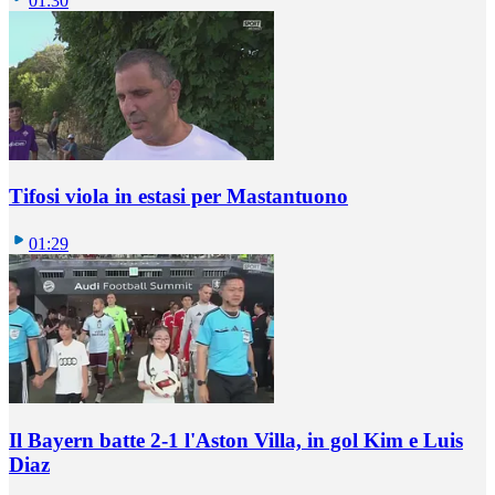
01:30
Tifosi viola in estasi per Mastantuono
01:29
Il Bayern batte 2-1 l'Aston Villa, in gol Kim e Luis
Diaz