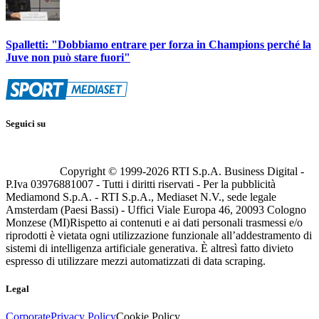
Spalletti: "Dobbiamo entrare per forza in Champions perché la
Juve non può stare fuori"
Seguici su
Copyright © 1999-
2026
RTI S.p.A. Business Digital -
P.Iva 03976881007 - Tutti i diritti riservati - Per la pubblicità
Mediamond S.p.A. - RTI S.p.A., Mediaset N.V., sede legale
Amsterdam (Paesi Bassi) - Uffici Viale Europa 46, 20093 Cologno
Monzese (MI)
Rispetto ai contenuti e ai dati personali trasmessi e/o
riprodotti è vietata ogni utilizzazione funzionale all’addestramento di
sistemi di intelligenza artificiale generativa. È altresì fatto divieto
espresso di utilizzare mezzi automatizzati di data scraping.
Legal
Corporate
Privacy Policy
Cookie Policy