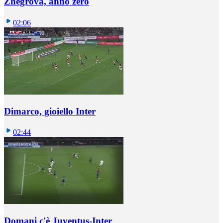
Zhegrova, anno zero
02:06
Dimarco, gioiello Inter
02:44
Domani c'è Juventus-Inter