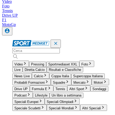
Video
Foto
Tennis
Drive UP
F1
MotoGp
Video
Pressing
Sportmediaset XXL
Foto
Live
Diretta Calcio
Risultati e Classifiche
News Live
Calcio
Coppa Italia
Supercoppa Italiana
Probabili Formazioni
Squadre
Mercato
Motori
Drive UP
Formula E
Tennis
Altri Sport
Sondaggi
Podcast
Lifestyle
Un libro a settimana
Speciali Europei
Speciali Olimpiadi
Speciale Scudetti
Speciali Mondiali
Altri Speciali