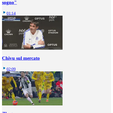
sogno"
01:14
Chivu sul mercato
02:09