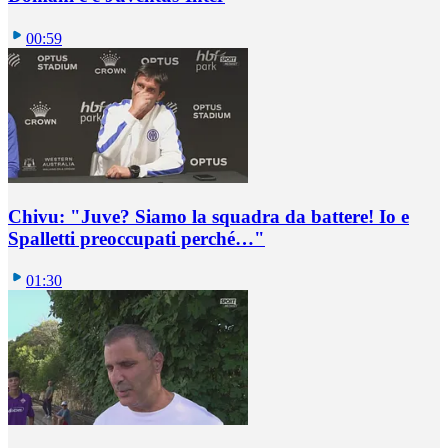
00:59
Chivu: "Juve? Siamo la squadra da battere! Io e
Spalletti preoccupati perché…"
01:30