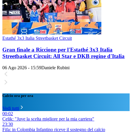
Estathé 3x3 Italia Streetbasket Circuit
Gran finale a Riccione per l'Estathé 3x3 Italia
Streetbasket Circuit: All Star e DKB regine d'Italia
06 Ago 2026 - 15:59
Daniele Rubini
Calcio ora per ora
Vedi tutti
00:02
Celik: "Juve la scelta migliore per la mia carriera"
23:30
Fifa: in Colombia Infantino riceve il sostegno del calcio