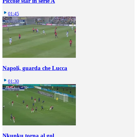
Piccole star in serie A
01:45
Napoli, guarda che Lucca
01:30
Nkunku torna al gol