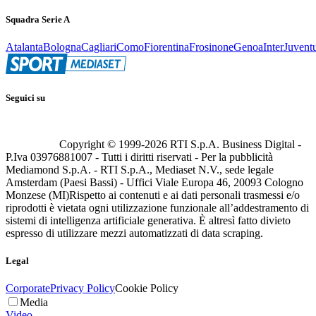
Squadra Serie A
Atalanta
Bologna
Cagliari
Como
Fiorentina
Frosinone
Genoa
Inter
Juvent
Seguici su
Copyright © 1999-
2026
RTI S.p.A. Business Digital -
P.Iva 03976881007 - Tutti i diritti riservati - Per la pubblicità
Mediamond S.p.A. - RTI S.p.A., Mediaset N.V., sede legale
Amsterdam (Paesi Bassi) - Uffici Viale Europa 46, 20093 Cologno
Monzese (MI)
Rispetto ai contenuti e ai dati personali trasmessi e/o
riprodotti è vietata ogni utilizzazione funzionale all’addestramento di
sistemi di intelligenza artificiale generativa. È altresì fatto divieto
espresso di utilizzare mezzi automatizzati di data scraping.
Legal
Corporate
Privacy Policy
Cookie Policy
Media
Video