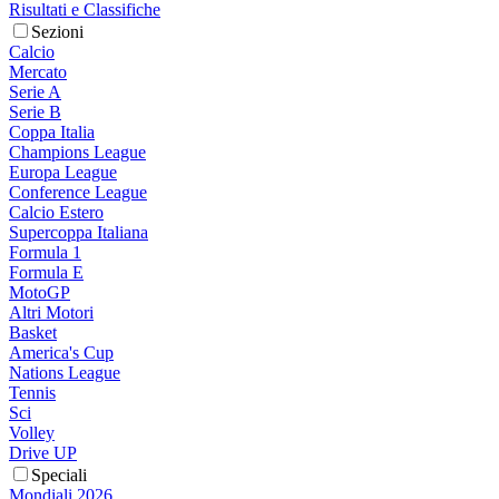
Risultati e Classifiche
Sezioni
Calcio
Mercato
Serie A
Serie B
Coppa Italia
Champions League
Europa League
Conference League
Calcio Estero
Supercoppa Italiana
Formula 1
Formula E
MotoGP
Altri Motori
Basket
America's Cup
Nations League
Tennis
Sci
Volley
Drive UP
Speciali
Mondiali 2026