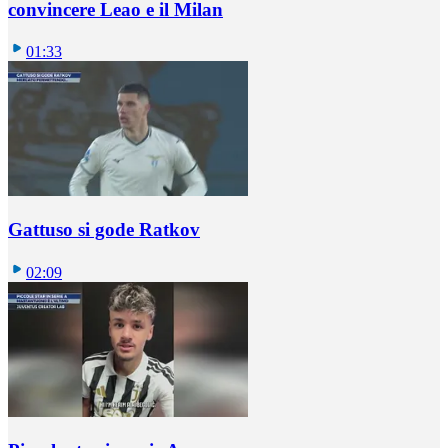
convincere Leao e il Milan
01:33
Gattuso si gode Ratkov
02:09