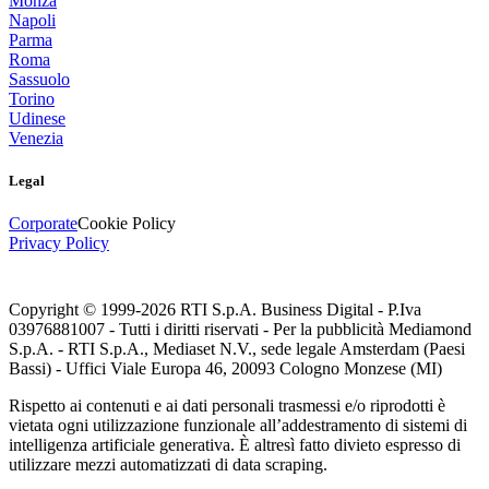
Monza
Napoli
Parma
Roma
Sassuolo
Torino
Udinese
Venezia
Legal
Corporate
Cookie Policy
Privacy Policy
Copyright © 1999-
2026
RTI S.p.A. Business Digital - P.Iva
03976881007 - Tutti i diritti riservati - Per la pubblicità Mediamond
S.p.A. - RTI S.p.A., Mediaset N.V., sede legale Amsterdam (Paesi
Bassi) - Uffici Viale Europa 46, 20093 Cologno Monzese (MI)
Rispetto ai contenuti e ai dati personali trasmessi e/o riprodotti è
vietata ogni utilizzazione funzionale all’addestramento di sistemi di
intelligenza artificiale generativa. È altresì fatto divieto espresso di
utilizzare mezzi automatizzati di data scraping.