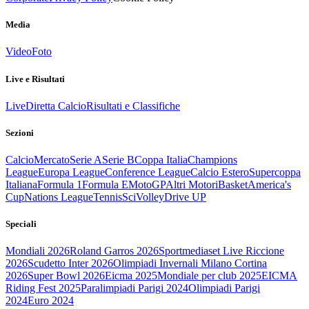
Media
Video
Foto
Live e Risultati
Live
Diretta Calcio
Risultati e Classifiche
Sezioni
Calcio
Mercato
Serie A
Serie B
Coppa Italia
Champions
League
Europa League
Conference League
Calcio Estero
Supercoppa
Italiana
Formula 1
Formula E
MotoGP
Altri Motori
Basket
America's
Cup
Nations League
Tennis
Sci
Volley
Drive UP
Speciali
Mondiali 2026
Roland Garros 2026
Sportmediaset Live Riccione
2026
Scudetto Inter 2026
Olimpiadi Invernali Milano Cortina
2026
Super Bowl 2026
Eicma 2025
Mondiale per club 2025
EICMA
Riding Fest 2025
Paralimpiadi Parigi 2024
Olimpiadi Parigi
2024
Euro 2024