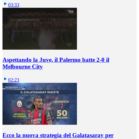
03:33
Aspettando la Juve, il Palermo batte 2-0 il
Melbourne City
02:23
Ecco la nuova strategia del Galatasaray per