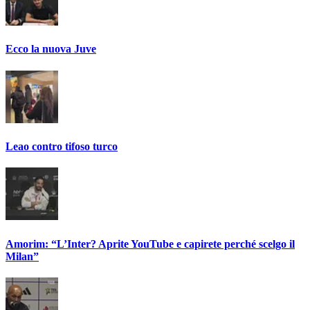
Ecco la nuova Juve
Leao contro tifoso turco
Amorim: “L’Inter? Aprite YouTube e capirete perché scelgo il
Milan”