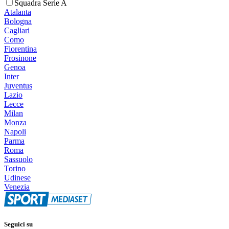
Squadra Serie A
Atalanta
Bologna
Cagliari
Como
Fiorentina
Frosinone
Genoa
Inter
Juventus
Lazio
Lecce
Milan
Monza
Napoli
Parma
Roma
Sassuolo
Torino
Udinese
Venezia
Seguici su