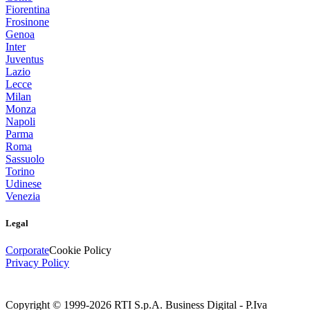
Fiorentina
Frosinone
Genoa
Inter
Juventus
Lazio
Lecce
Milan
Monza
Napoli
Parma
Roma
Sassuolo
Torino
Udinese
Venezia
Legal
Corporate
Cookie Policy
Privacy Policy
Copyright © 1999-
2026
RTI S.p.A. Business Digital - P.Iva