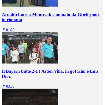
Arnaldi fuori a Montreal: eliminato da Griekspoor
in rimonta
01:29
Il Bayern batte 2-1 l'Aston Villa, in gol Kim e Luis
Diaz
03:33