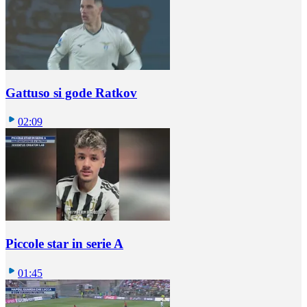
Gattuso si gode Ratkov
02:09
Piccole star in serie A
01:45