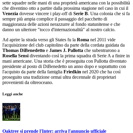
sette squadre nelle mani di una proprietà americana con la possibilità
che diventino otto a partire dalla prossima stagione nel caso in cui il
Venezia
dovesse vincere i play-off di
Serie B
. Una colonia che si fa
sempre più ampia complice il passaggio del pacchetto di
maggioranza delle azioni nerazzurre al fondo statunitense e che
danno un ulteriore "tocco d'internazionalità" al nostro calcio.
Ad aprire la strada verso gli States fu la
Roma
nel 2011 vide
l'acquisizione del club capitolino da parte della cordata guidata da
Thomas DiBenedetto
e
James J. Pallotta
che subentrarono a
Rosella Sensi
diventando così la prima squadra di Serie A a finire in
mani americane. Una storia che è proseguita con Pallotta diventato
presidente al posto di DiBenedetto un anno dopo e soprattutto con
l'acquisto da parte della famiglia
Friedkin
nel 2020 che ha così
proseguito una tradizione ormai ultra decennale di proprietari
provenienti da oltreoceano.
Leggi anche
Oaktree si prende l'Inter: arriva l'annuncio ufficiale