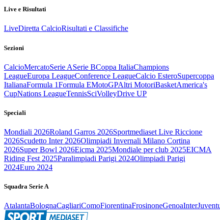
Live e Risultati
Live
Diretta Calcio
Risultati e Classifiche
Sezioni
Calcio
Mercato
Serie A
Serie B
Coppa Italia
Champions
League
Europa League
Conference League
Calcio Estero
Supercoppa
Italiana
Formula 1
Formula E
MotoGP
Altri Motori
Basket
America's
Cup
Nations League
Tennis
Sci
Volley
Drive UP
Speciali
Mondiali 2026
Roland Garros 2026
Sportmediaset Live Riccione
2026
Scudetto Inter 2026
Olimpiadi Invernali Milano Cortina
2026
Super Bowl 2026
Eicma 2025
Mondiale per club 2025
EICMA
Riding Fest 2025
Paralimpiadi Parigi 2024
Olimpiadi Parigi
2024
Euro 2024
Squadra Serie A
Atalanta
Bologna
Cagliari
Como
Fiorentina
Frosinone
Genoa
Inter
Juvent