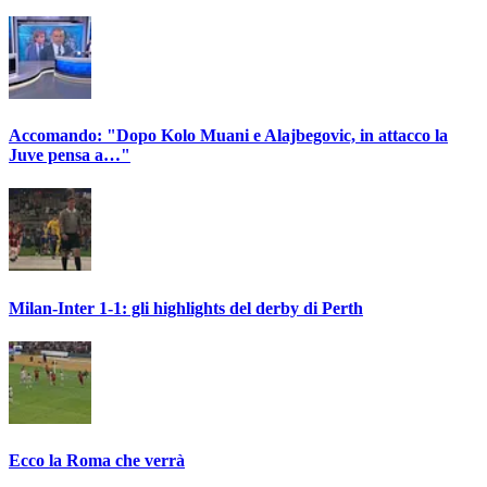
Accomando: "Dopo Kolo Muani e Alajbegovic, in attacco la
Juve pensa a…"
Milan-Inter 1-1: gli highlights del derby di Perth
Ecco la Roma che verrà