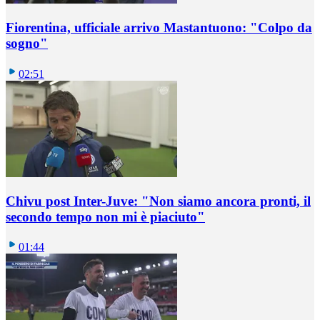
Fiorentina, ufficiale arrivo Mastantuono: "Colpo da
sogno"
02:51
Chivu post Inter-Juve: "Non siamo ancora pronti, il
secondo tempo non mi è piaciuto"
01:44