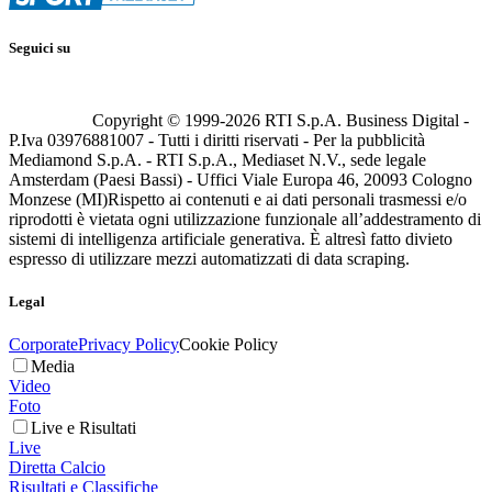
Seguici su
Copyright © 1999-
2026
RTI S.p.A. Business Digital -
P.Iva 03976881007 - Tutti i diritti riservati - Per la pubblicità
Mediamond S.p.A. - RTI S.p.A., Mediaset N.V., sede legale
Amsterdam (Paesi Bassi) - Uffici Viale Europa 46, 20093 Cologno
Monzese (MI)
Rispetto ai contenuti e ai dati personali trasmessi e/o
riprodotti è vietata ogni utilizzazione funzionale all’addestramento di
sistemi di intelligenza artificiale generativa. È altresì fatto divieto
espresso di utilizzare mezzi automatizzati di data scraping.
Legal
Corporate
Privacy Policy
Cookie Policy
Media
Video
Foto
Live e Risultati
Live
Diretta Calcio
Risultati e Classifiche