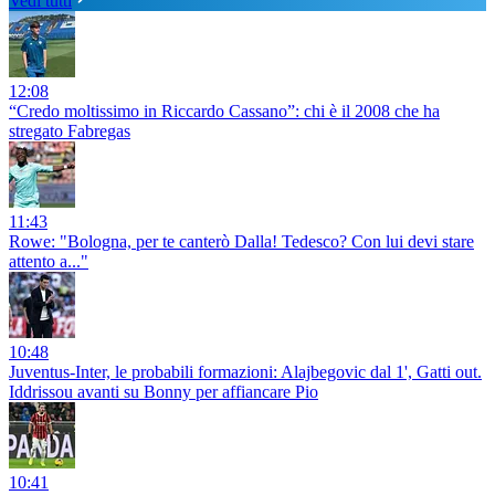
Vedi tutti
12:08
“Credo moltissimo in Riccardo Cassano”: chi è il 2008 che ha
stregato Fabregas
11:43
Rowe: "Bologna, per te canterò Dalla! Tedesco? Con lui devi stare
attento a..."
10:48
Juventus-Inter, le probabili formazioni: Alajbegovic dal 1', Gatti out.
Iddrissou avanti su Bonny per affiancare Pio
10:41