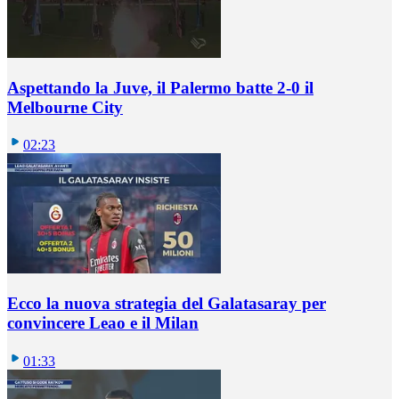
Aspettando la Juve, il Palermo batte 2-0 il
Melbourne City
02:23
Ecco la nuova strategia del Galatasaray per
convincere Leao e il Milan
01:33