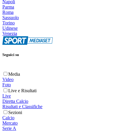
Napoli
Parma
Roma
Sassuolo
Torino
Udinese
Venezia
Seguici su
Media
Video
Foto
Live e Risultati
Live
Diretta Calcio
Risultati e Classifiche
Sezioni
Calcio
Mercato
Serie A