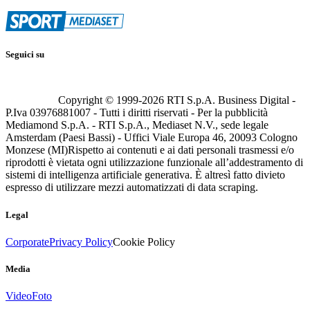
Seguici su
Copyright © 1999-
2026
RTI S.p.A. Business Digital -
P.Iva 03976881007 - Tutti i diritti riservati - Per la pubblicità
Mediamond S.p.A. - RTI S.p.A., Mediaset N.V., sede legale
Amsterdam (Paesi Bassi) - Uffici Viale Europa 46, 20093 Cologno
Monzese (MI)
Rispetto ai contenuti e ai dati personali trasmessi e/o
riprodotti è vietata ogni utilizzazione funzionale all’addestramento di
sistemi di intelligenza artificiale generativa. È altresì fatto divieto
espresso di utilizzare mezzi automatizzati di data scraping.
Legal
Corporate
Privacy Policy
Cookie Policy
Media
Video
Foto