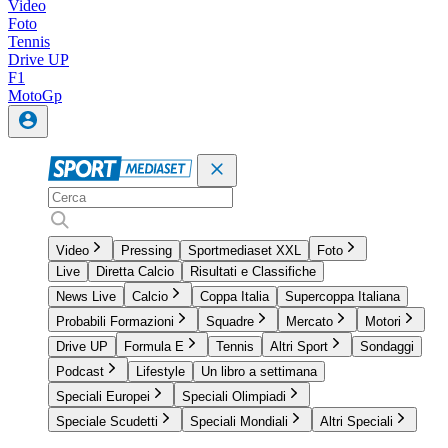
Video
Foto
Tennis
Drive UP
F1
MotoGp
Video
Pressing
Sportmediaset XXL
Foto
Live
Diretta Calcio
Risultati e Classifiche
News Live
Calcio
Coppa Italia
Supercoppa Italiana
Probabili Formazioni
Squadre
Mercato
Motori
Drive UP
Formula E
Tennis
Altri Sport
Sondaggi
Podcast
Lifestyle
Un libro a settimana
Speciali Europei
Speciali Olimpiadi
Speciale Scudetti
Speciali Mondiali
Altri Speciali