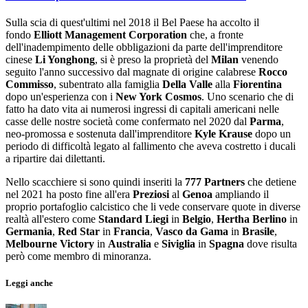
Sulla scia di quest'ultimi nel 2018 il Bel Paese ha accolto il
fondo
Elliott Management Corporation
che, a fronte
dell'inadempimento delle obbligazioni da parte dell'imprenditore
cinese
Li Yonghong
, si è preso la proprietà del
Milan
venendo
seguito l'anno successivo dal magnate di origine calabrese
Rocco
Commisso
, subentrato alla famiglia
Della Valle
alla
Fiorentina
dopo un'esperienza con i
New York Cosmos
. Uno scenario che di
fatto ha dato vita ai numerosi ingressi di capitali americani nelle
casse delle nostre società come confermato nel 2020 dal
Parma
,
neo-promossa e sostenuta dall'imprenditore
Kyle Krause
dopo un
periodo di difficoltà legato al fallimento che aveva costretto i ducali
a ripartire dai dilettanti.
Nello scacchiere si sono quindi inseriti la
777 Partners
che detiene
nel 2021 ha posto fine all'era
Preziosi
al
Genoa
ampliando il
proprio portafoglio calcistico che li vede conservare quote in diverse
realtà all'estero come
Standard Liegi
in
Belgio
,
Hertha Berlino
in
Germania
,
Red Star
in
Francia
,
Vasco da Gama
in
Brasile
,
Melbourne Victory
in
Australia
e
Siviglia
in
Spagna
dove risulta
però come membro di minoranza.
Leggi anche