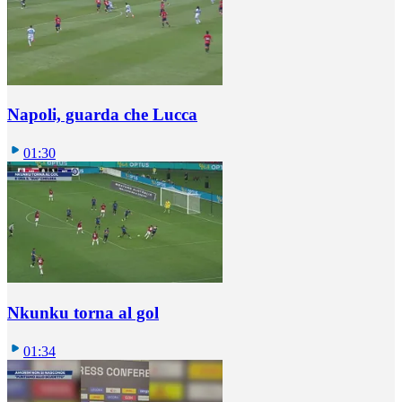
Napoli, guarda che Lucca
01:30
Nkunku torna al gol
01:34