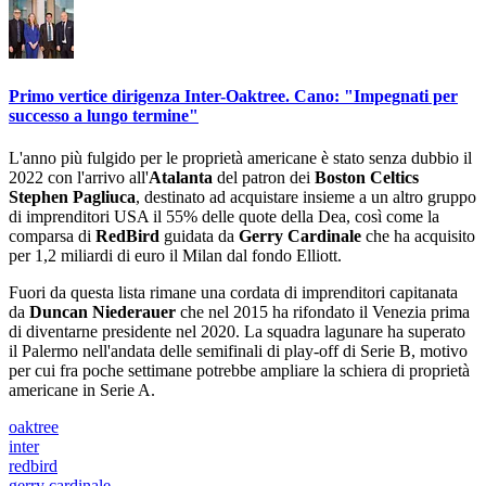
Primo vertice dirigenza Inter-Oaktree. Cano: "Impegnati per
successo a lungo termine"
L'anno più fulgido per le proprietà americane è stato senza dubbio il
2022 con l'arrivo all'
Atalanta
del patron dei
Boston Celtics
Stephen Pagliuca
, destinato ad acquistare insieme a un altro gruppo
di imprenditori USA il 55% delle quote della Dea, così come la
comparsa di
RedBird
guidata da
Gerry Cardinale
che ha acquisito
per 1,2 miliardi di euro il Milan dal fondo Elliott.
Fuori da questa lista rimane una cordata di imprenditori capitanata
da
Duncan Niederauer
che nel 2015 ha rifondato il Venezia prima
di diventarne presidente nel 2020. La squadra lagunare ha superato
il Palermo nell'andata delle semifinali di play-off di Serie B, motivo
per cui fra poche settimane potrebbe ampliare la schiera di proprietà
americane in Serie A.
oaktree
inter
redbird
gerry cardinale