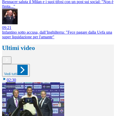
Bennacer saluta il Milan e i suoi tifosi con un post sui social: "Non è
finita..."
09:21
Infantino sotto accusa, dall’Inghilterra: "Fece pagare dalla Uefa una
super liquidazione per l'amante"
Ultimi video
Vedi tutti
02:30