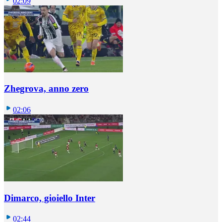
02:09
Zhegrova, anno zero
02:06
Dimarco, gioiello Inter
02:44