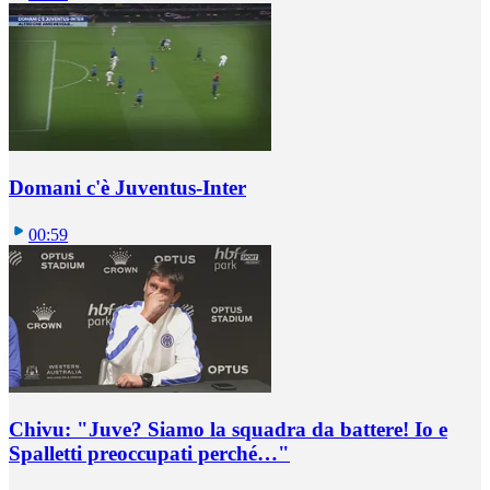
Domani c'è Juventus-Inter
00:59
Chivu: "Juve? Siamo la squadra da battere! Io e
Spalletti preoccupati perché…"