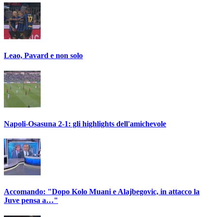
Leao, Pavard e non solo
Napoli-Osasuna 2-1: gli highlights dell'amichevole
Accomando: "Dopo Kolo Muani e Alajbegovic, in attacco la
Juve pensa a…"