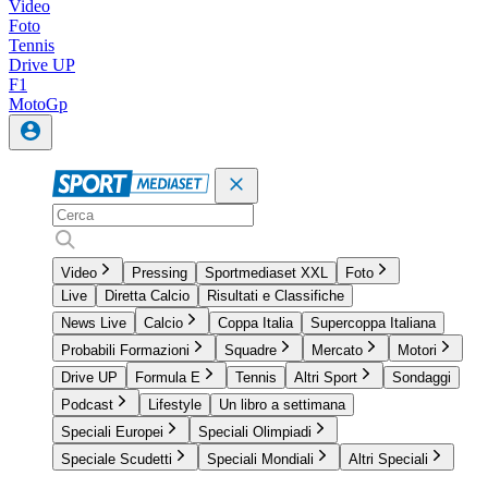
Video
Foto
Tennis
Drive UP
F1
MotoGp
Video
Pressing
Sportmediaset XXL
Foto
Live
Diretta Calcio
Risultati e Classifiche
News Live
Calcio
Coppa Italia
Supercoppa Italiana
Probabili Formazioni
Squadre
Mercato
Motori
Drive UP
Formula E
Tennis
Altri Sport
Sondaggi
Podcast
Lifestyle
Un libro a settimana
Speciali Europei
Speciali Olimpiadi
Speciale Scudetti
Speciali Mondiali
Altri Speciali