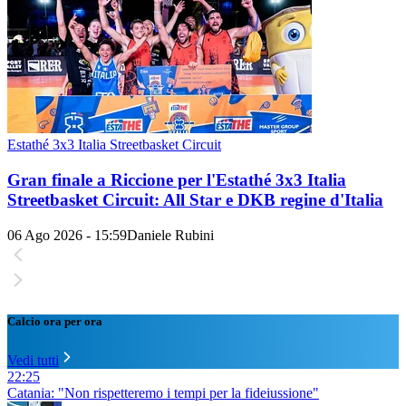
Estathé 3x3 Italia Streetbasket Circuit
Gran finale a Riccione per l'Estathé 3x3 Italia
Streetbasket Circuit: All Star e DKB regine d'Italia
06 Ago 2026 - 15:59
Daniele Rubini
Calcio ora per ora
Vedi tutti
22:25
Catania: "Non rispetteremo i tempi per la fideiussione"