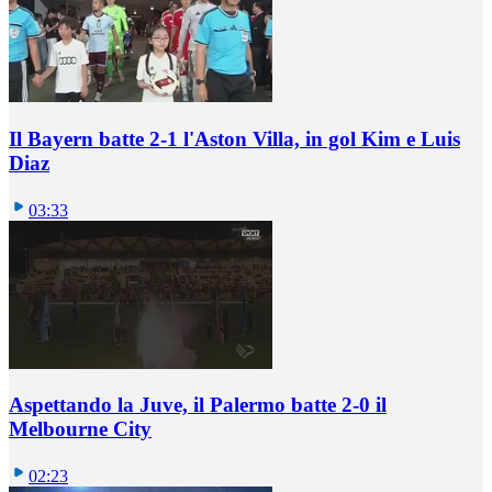
Il Bayern batte 2-1 l'Aston Villa, in gol Kim e Luis
Diaz
03:33
Aspettando la Juve, il Palermo batte 2-0 il
Melbourne City
02:23