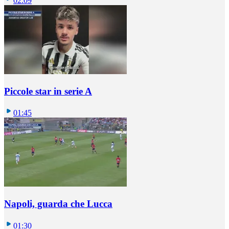
02:09
Piccole star in serie A
01:45
Napoli, guarda che Lucca
01:30