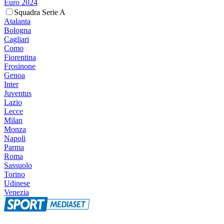
Euro 2024
Squadra Serie A
Atalanta
Bologna
Cagliari
Como
Fiorentina
Frosinone
Genoa
Inter
Juventus
Lazio
Lecce
Milan
Monza
Napoli
Parma
Roma
Sassuolo
Torino
Udinese
Venezia