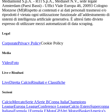
Mediamond S.p.A. - RTI S.p.A., Mediaset N.V., sede legale
Amsterdam (Paesi Bassi) - Uffici Viale Europa 46, 20093 Cologno
Monzese (MI)
Rispetto ai contenuti e ai dati personali trasmessi e/o
riprodotti è vietata ogni utilizzazione funzionale all’addestramento di
sistemi di intelligenza artificiale generativa. È altresì fatto divieto
espresso di utilizzare mezzi automatizzati di data scraping.
Legal
Corporate
Privacy Policy
Cookie Policy
Media
Video
Foto
Live e Risultati
Live
Diretta Calcio
Risultati e Classifiche
Sezioni
Calcio
Mercato
Serie A
Serie B
Coppa Italia
Champions
League
Europa League
Conference League
Calcio Estero
Supercoppa
Italiana
Formula 1
Formula E
MotoGP
Altri Motori
Basket
America's