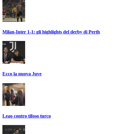
Milan-Inter 1-1: gli highlights del derby di Perth
Ecco la nuova Juve
Leao contro tifoso turco