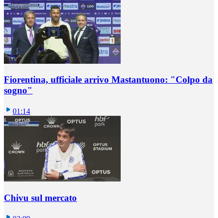
Fiorentina, ufficiale arrivo Mastantuono: "Colpo da
sogno"
01:14
Chivu sul mercato