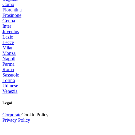
Como
Fiorentina
Frosinone
Genoa
Inter
Juventus
Lazio
Lecce
Milan
Monza
Napoli
Parma
Roma
Sassuolo
Torino
Udinese
Venezia
Legal
Corporate
Cookie Policy
Privacy Policy