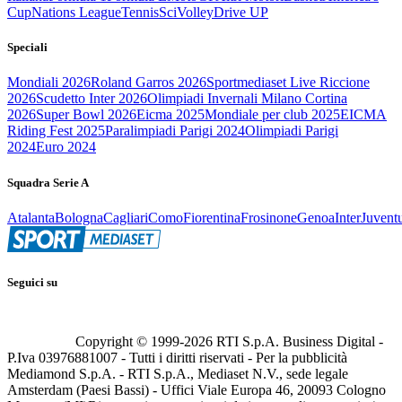
Cup
Nations League
Tennis
Sci
Volley
Drive UP
Speciali
Mondiali 2026
Roland Garros 2026
Sportmediaset Live Riccione
2026
Scudetto Inter 2026
Olimpiadi Invernali Milano Cortina
2026
Super Bowl 2026
Eicma 2025
Mondiale per club 2025
EICMA
Riding Fest 2025
Paralimpiadi Parigi 2024
Olimpiadi Parigi
2024
Euro 2024
Squadra Serie A
Atalanta
Bologna
Cagliari
Como
Fiorentina
Frosinone
Genoa
Inter
Juvent
Seguici su
Copyright © 1999-
2026
RTI S.p.A. Business Digital -
P.Iva 03976881007 - Tutti i diritti riservati - Per la pubblicità
Mediamond S.p.A. - RTI S.p.A., Mediaset N.V., sede legale
Amsterdam (Paesi Bassi) - Uffici Viale Europa 46, 20093 Cologno