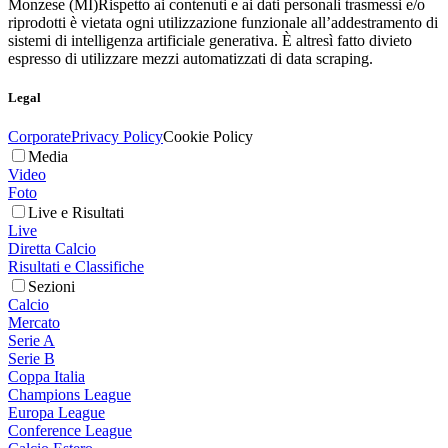
Monzese (MI)
Rispetto ai contenuti e ai dati personali trasmessi e/o
riprodotti è vietata ogni utilizzazione funzionale all’addestramento di
sistemi di intelligenza artificiale generativa. È altresì fatto divieto
espresso di utilizzare mezzi automatizzati di data scraping.
Legal
Corporate
Privacy Policy
Cookie Policy
Media
Video
Foto
Live e Risultati
Live
Diretta Calcio
Risultati e Classifiche
Sezioni
Calcio
Mercato
Serie A
Serie B
Coppa Italia
Champions League
Europa League
Conference League