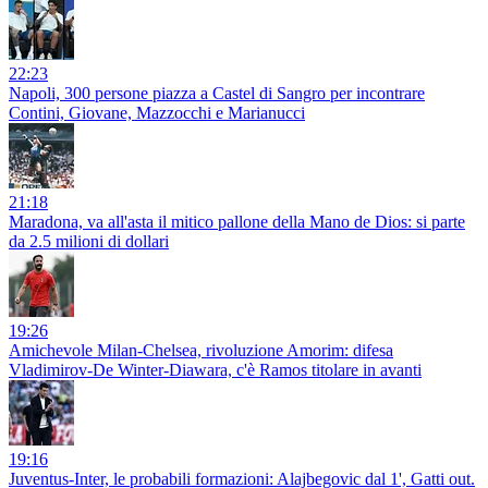
22:23
Napoli, 300 persone piazza a Castel di Sangro per incontrare
Contini, Giovane, Mazzocchi e Marianucci
21:18
Maradona, va all'asta il mitico pallone della Mano de Dios: si parte
da 2.5 milioni di dollari
19:26
Amichevole Milan-Chelsea, rivoluzione Amorim: difesa
Vladimirov-De Winter-Diawara, c'è Ramos titolare in avanti
19:16
Juventus-Inter, le probabili formazioni: Alajbegovic dal 1', Gatti out.