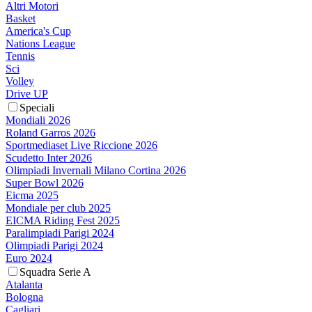
Altri Motori
Basket
America's Cup
Nations League
Tennis
Sci
Volley
Drive UP
Speciali
Mondiali 2026
Roland Garros 2026
Sportmediaset Live Riccione 2026
Scudetto Inter 2026
Olimpiadi Invernali Milano Cortina 2026
Super Bowl 2026
Eicma 2025
Mondiale per club 2025
EICMA Riding Fest 2025
Paralimpiadi Parigi 2024
Olimpiadi Parigi 2024
Euro 2024
Squadra Serie A
Atalanta
Bologna
Cagliari