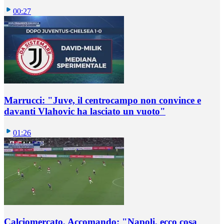
00:27
Marrucci: "Juve, il centrocampo non convince e
davanti Vlahovic ha lasciato un vuoto"
01:26
Calciomercato, Accomando: "Napoli, ecco cosa