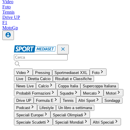
Video
Foto
Tennis
Drive UP
F1
MotoGp
Video
Pressing
Sportmediaset XXL
Foto
Live
Diretta Calcio
Risultati e Classifiche
News Live
Calcio
Coppa Italia
Supercoppa Italiana
Probabili Formazioni
Squadre
Mercato
Motori
Drive UP
Formula E
Tennis
Altri Sport
Sondaggi
Podcast
Lifestyle
Un libro a settimana
Speciali Europei
Speciali Olimpiadi
Speciale Scudetti
Speciali Mondiali
Altri Speciali