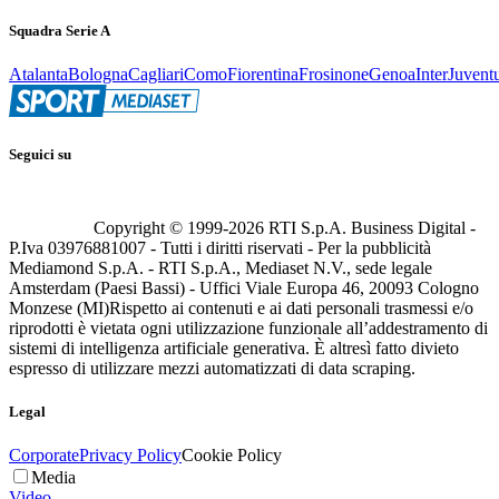
Squadra Serie A
Atalanta
Bologna
Cagliari
Como
Fiorentina
Frosinone
Genoa
Inter
Juvent
Seguici su
Copyright © 1999-
2026
RTI S.p.A. Business Digital -
P.Iva 03976881007 - Tutti i diritti riservati - Per la pubblicità
Mediamond S.p.A. - RTI S.p.A., Mediaset N.V., sede legale
Amsterdam (Paesi Bassi) - Uffici Viale Europa 46, 20093 Cologno
Monzese (MI)
Rispetto ai contenuti e ai dati personali trasmessi e/o
riprodotti è vietata ogni utilizzazione funzionale all’addestramento di
sistemi di intelligenza artificiale generativa. È altresì fatto divieto
espresso di utilizzare mezzi automatizzati di data scraping.
Legal
Corporate
Privacy Policy
Cookie Policy
Media
Video