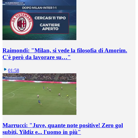
Raimondi: "Milan, si vede la filosofia di Amorim.
C'è però da lavorare su…"
01:58
Marrucci: "Juve, quante note positive! Zero gol
subiti, Yildiz e... l'uomo in più"