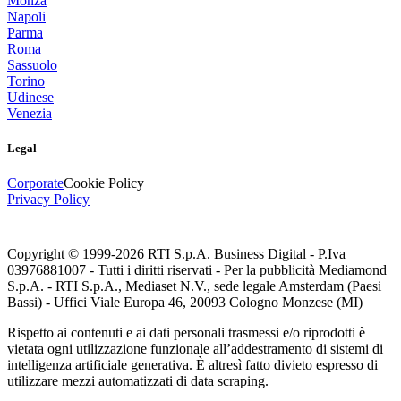
Monza
Napoli
Parma
Roma
Sassuolo
Torino
Udinese
Venezia
Legal
Corporate
Cookie Policy
Privacy Policy
Copyright © 1999-
2026
RTI S.p.A. Business Digital - P.Iva
03976881007 - Tutti i diritti riservati - Per la pubblicità Mediamond
S.p.A. - RTI S.p.A., Mediaset N.V., sede legale Amsterdam (Paesi
Bassi) - Uffici Viale Europa 46, 20093 Cologno Monzese (MI)
Rispetto ai contenuti e ai dati personali trasmessi e/o riprodotti è
vietata ogni utilizzazione funzionale all’addestramento di sistemi di
intelligenza artificiale generativa. È altresì fatto divieto espresso di
utilizzare mezzi automatizzati di data scraping.