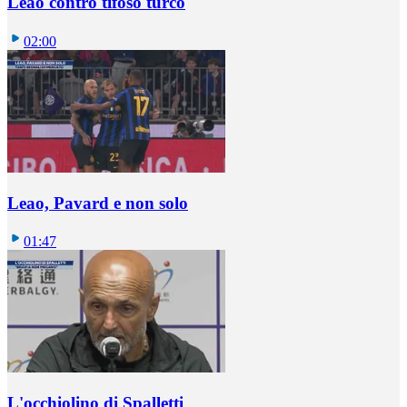
Leao contro tifoso turco
02:00
Leao, Pavard e non solo
01:47
L'occhiolino di Spalletti