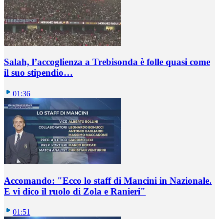
Salah, l’accoglienza a Trebisonda è folle quasi come
il suo stipendio…
01:36
Accomando: "Ecco lo staff di Mancini in Nazionale.
E vi dico il ruolo di Zola e Ranieri"
01:51