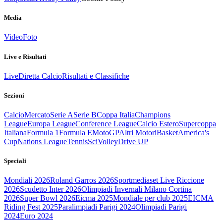
Media
Video
Foto
Live e Risultati
Live
Diretta Calcio
Risultati e Classifiche
Sezioni
Calcio
Mercato
Serie A
Serie B
Coppa Italia
Champions
League
Europa League
Conference League
Calcio Estero
Supercoppa
Italiana
Formula 1
Formula E
MotoGP
Altri Motori
Basket
America's
Cup
Nations League
Tennis
Sci
Volley
Drive UP
Speciali
Mondiali 2026
Roland Garros 2026
Sportmediaset Live Riccione
2026
Scudetto Inter 2026
Olimpiadi Invernali Milano Cortina
2026
Super Bowl 2026
Eicma 2025
Mondiale per club 2025
EICMA
Riding Fest 2025
Paralimpiadi Parigi 2024
Olimpiadi Parigi
2024
Euro 2024