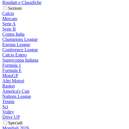
Risultati e Classifiche
Sezioni
Calcio
Mercato
Serie A
Serie B
Coppa Italia
Champions League
Europa League
Conference League
Calcio Estero
Supercoppa Italiana
Formula 1
Formula E
MotoGP
Altri Motori
Basket
America's Cup
Nations League
Tennis
Sci
Volley
Drive UP
Speciali
Mondiali 2026