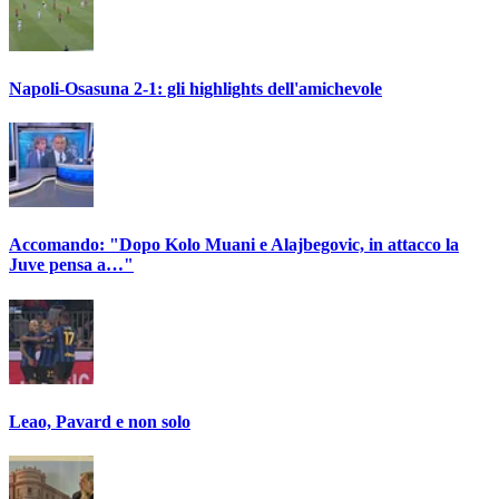
Napoli-Osasuna 2-1: gli highlights dell'amichevole
Accomando: "Dopo Kolo Muani e Alajbegovic, in attacco la
Juve pensa a…"
Leao, Pavard e non solo