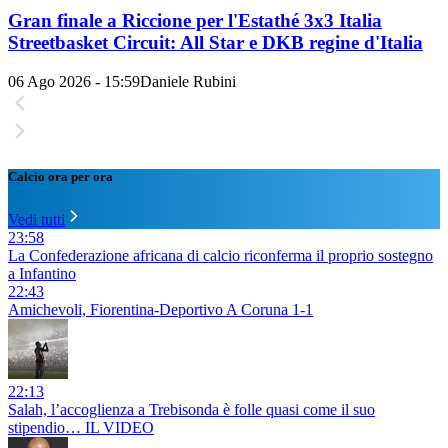
Gran finale a Riccione per l'Estathé 3x3 Italia
Streetbasket Circuit: All Star e DKB regine d'Italia
06 Ago 2026 - 15:59
Daniele Rubini
Calcio ora per ora
Vedi tutti
23:58
La Confederazione africana di calcio riconferma il proprio sostegno
a Infantino
22:43
Amichevoli, Fiorentina-Deportivo A Coruna 1-1
22:13
Salah, l’accoglienza a Trebisonda è folle quasi come il suo
stipendio… IL VIDEO