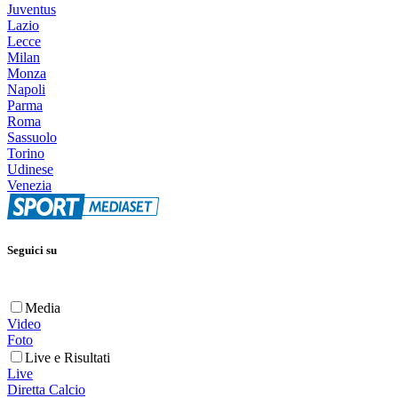
Juventus
Lazio
Lecce
Milan
Monza
Napoli
Parma
Roma
Sassuolo
Torino
Udinese
Venezia
Seguici su
Media
Video
Foto
Live e Risultati
Live
Diretta Calcio