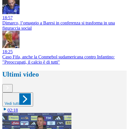
18:57
Dimarco, l’omaggio a Baresi in conferenza si trasforma in una
figuraccia social
18:25
Caso Fifa, anche la Conmebol sudamericana contro Infantino:
"Preoccupati, il calcio è di tutti"
Ultimi video
Vedi tutti
02:18