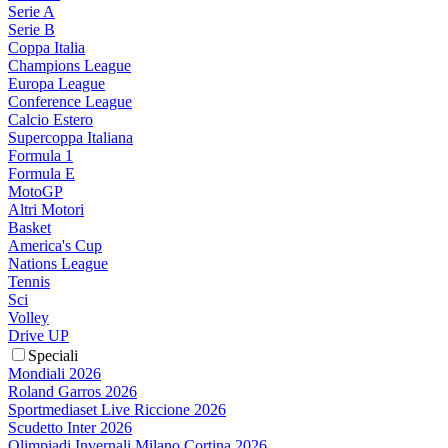
Serie A
Serie B
Coppa Italia
Champions League
Europa League
Conference League
Calcio Estero
Supercoppa Italiana
Formula 1
Formula E
MotoGP
Altri Motori
Basket
America's Cup
Nations League
Tennis
Sci
Volley
Drive UP
Speciali
Mondiali 2026
Roland Garros 2026
Sportmediaset Live Riccione 2026
Scudetto Inter 2026
Olimpiadi Invernali Milano Cortina 2026