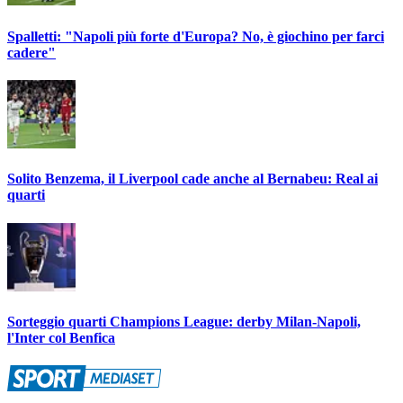
Spalletti: "Napoli più forte d'Europa? No, è giochino per farci
cadere"
Solito Benzema, il Liverpool cade anche al Bernabeu: Real ai
quarti
Sorteggio quarti Champions League: derby Milan-Napoli,
l'Inter col Benfica