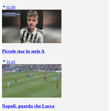
02:09
Piccole star in serie A
01:45
Napoli, guarda che Lucca