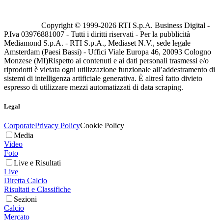
Copyright © 1999-
2026
RTI S.p.A. Business Digital -
P.Iva 03976881007 - Tutti i diritti riservati - Per la pubblicità
Mediamond S.p.A. - RTI S.p.A., Mediaset N.V., sede legale
Amsterdam (Paesi Bassi) - Uffici Viale Europa 46, 20093 Cologno
Monzese (MI)
Rispetto ai contenuti e ai dati personali trasmessi e/o
riprodotti è vietata ogni utilizzazione funzionale all’addestramento di
sistemi di intelligenza artificiale generativa. È altresì fatto divieto
espresso di utilizzare mezzi automatizzati di data scraping.
Legal
Corporate
Privacy Policy
Cookie Policy
Media
Video
Foto
Live e Risultati
Live
Diretta Calcio
Risultati e Classifiche
Sezioni
Calcio
Mercato