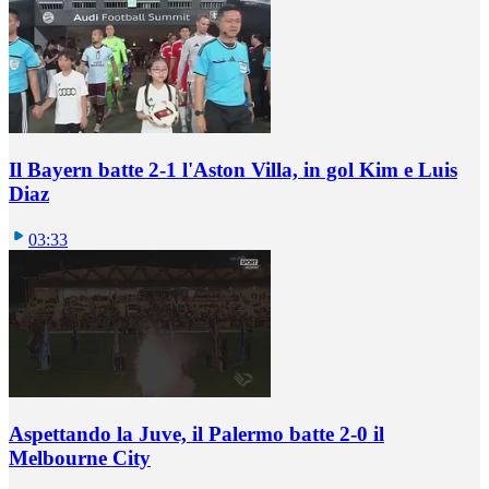
Il Bayern batte 2-1 l'Aston Villa, in gol Kim e Luis
Diaz
03:33
Aspettando la Juve, il Palermo batte 2-0 il
Melbourne City