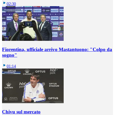
02:30
Fiorentina, ufficiale arrivo Mastantuono: "Colpo da
sogno"
01:14
Chivu sul mercato