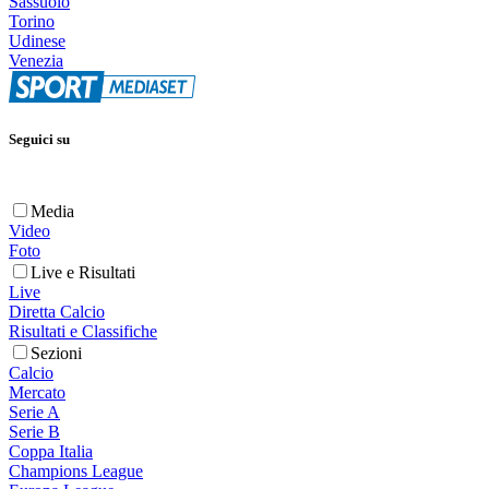
Sassuolo
Torino
Udinese
Venezia
Seguici su
Media
Video
Foto
Live e Risultati
Live
Diretta Calcio
Risultati e Classifiche
Sezioni
Calcio
Mercato
Serie A
Serie B
Coppa Italia
Champions League