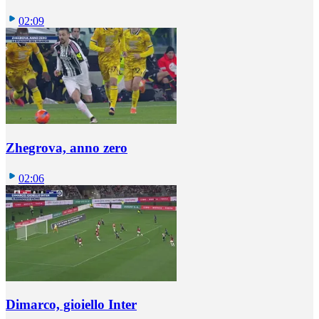
02:09
Zhegrova, anno zero
02:06
Dimarco, gioiello Inter