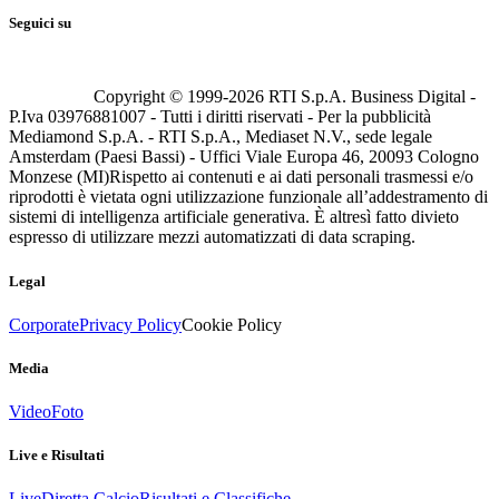
Seguici su
Copyright © 1999-
2026
RTI S.p.A. Business Digital -
P.Iva 03976881007 - Tutti i diritti riservati - Per la pubblicità
Mediamond S.p.A. - RTI S.p.A., Mediaset N.V., sede legale
Amsterdam (Paesi Bassi) - Uffici Viale Europa 46, 20093 Cologno
Monzese (MI)
Rispetto ai contenuti e ai dati personali trasmessi e/o
riprodotti è vietata ogni utilizzazione funzionale all’addestramento di
sistemi di intelligenza artificiale generativa. È altresì fatto divieto
espresso di utilizzare mezzi automatizzati di data scraping.
Legal
Corporate
Privacy Policy
Cookie Policy
Media
Video
Foto
Live e Risultati
Live
Diretta Calcio
Risultati e Classifiche