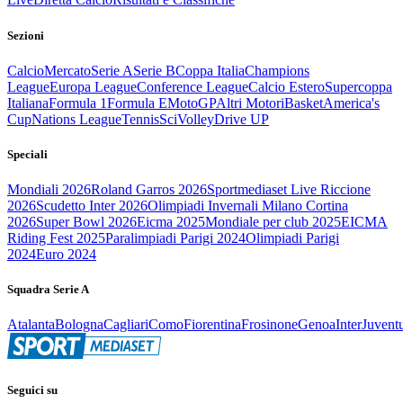
Sezioni
Calcio
Mercato
Serie A
Serie B
Coppa Italia
Champions
League
Europa League
Conference League
Calcio Estero
Supercoppa
Italiana
Formula 1
Formula E
MotoGP
Altri Motori
Basket
America's
Cup
Nations League
Tennis
Sci
Volley
Drive UP
Speciali
Mondiali 2026
Roland Garros 2026
Sportmediaset Live Riccione
2026
Scudetto Inter 2026
Olimpiadi Invernali Milano Cortina
2026
Super Bowl 2026
Eicma 2025
Mondiale per club 2025
EICMA
Riding Fest 2025
Paralimpiadi Parigi 2024
Olimpiadi Parigi
2024
Euro 2024
Squadra Serie A
Atalanta
Bologna
Cagliari
Como
Fiorentina
Frosinone
Genoa
Inter
Juvent
Seguici su