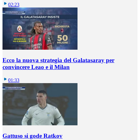
02:23
Ecco la nuova strategia del Galatasaray per
convincere Leao e il Milan
01:33
Gattuso si gode Ratkov