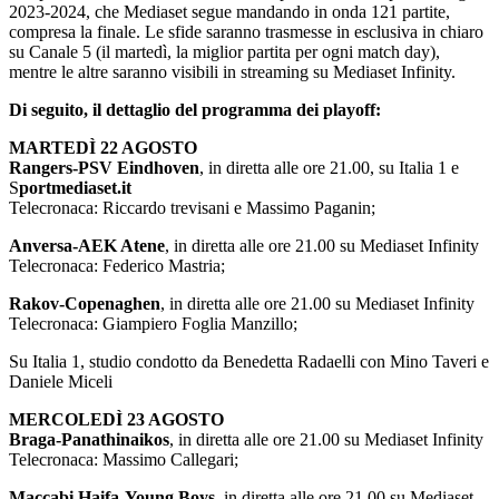
2023-2024, che Mediaset segue mandando in onda 121 partite,
compresa la finale. Le sfide saranno trasmesse in esclusiva in chiaro
su Canale 5 (il martedì, la miglior partita per ogni match day),
mentre le altre saranno visibili in streaming su Mediaset Infinity.
Di seguito, il dettaglio del programma dei playoff:
MARTEDÌ 22 AGOSTO
Rangers-PSV Eindhoven
, in diretta alle ore 21.00, su Italia 1 e
S
portmediaset.it
Telecronaca: Riccardo trevisani e Massimo Paganin;
Anversa-AEK Atene
, in diretta alle ore 21.00 su Mediaset Infinity
Telecronaca: Federico Mastria;
Rakov-Copenaghen
, in diretta alle ore 21.00 su Mediaset Infinity
Telecronaca: Giampiero Foglia Manzillo;
Su Italia 1, studio condotto da Benedetta Radaelli con Mino Taveri e
Daniele Miceli
MERCOLEDÌ 23 AGOSTO
Braga-Panathinaikos
, in diretta alle ore 21.00 su Mediaset Infinity
Telecronaca: Massimo Callegari;
Maccabi Haifa-Young Boys
, in diretta alle ore 21.00 su Mediaset