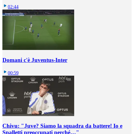
02:44
Domani c'è Juventus-Inter
00:59
Chivu: "Juve? Siamo la squadra da battere! Io e
Spalletti preoccupati perché…"