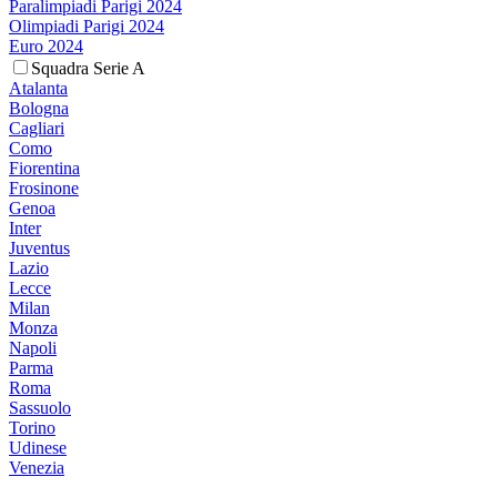
Paralimpiadi Parigi 2024
Olimpiadi Parigi 2024
Euro 2024
Squadra Serie A
Atalanta
Bologna
Cagliari
Como
Fiorentina
Frosinone
Genoa
Inter
Juventus
Lazio
Lecce
Milan
Monza
Napoli
Parma
Roma
Sassuolo
Torino
Udinese
Venezia