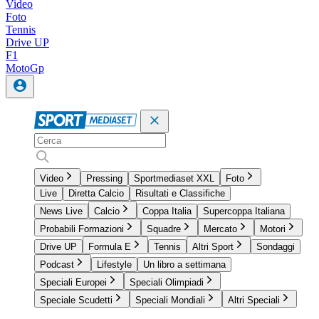
Video
Foto
Tennis
Drive UP
F1
MotoGp
Video
Pressing
Sportmediaset XXL
Foto
Live
Diretta Calcio
Risultati e Classifiche
News Live
Calcio
Coppa Italia
Supercoppa Italiana
Probabili Formazioni
Squadre
Mercato
Motori
Drive UP
Formula E
Tennis
Altri Sport
Sondaggi
Podcast
Lifestyle
Un libro a settimana
Speciali Europei
Speciali Olimpiadi
Speciale Scudetti
Speciali Mondiali
Altri Speciali