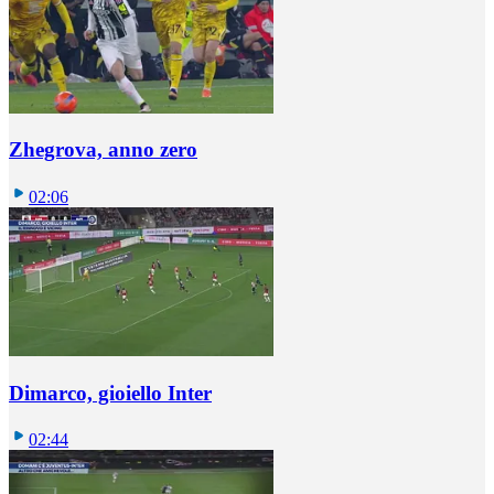
Zhegrova, anno zero
02:06
Dimarco, gioiello Inter
02:44