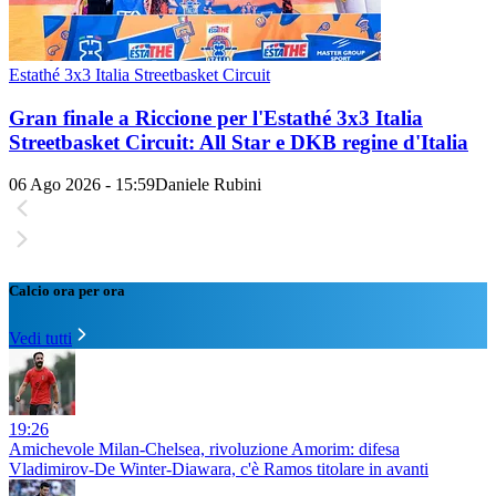
Estathé 3x3 Italia Streetbasket Circuit
Gran finale a Riccione per l'Estathé 3x3 Italia
Streetbasket Circuit: All Star e DKB regine d'Italia
06 Ago 2026 - 15:59
Daniele Rubini
Calcio ora per ora
Vedi tutti
19:26
Amichevole Milan-Chelsea, rivoluzione Amorim: difesa
Vladimirov-De Winter-Diawara, c'è Ramos titolare in avanti