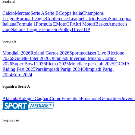
Sezioni
Calcio
Mercato
Serie A
Serie B
Coppa Italia
Champions
League
Europa League
Conference League
Calcio Estero
Supercoppa
Italiana
Formula 1
Formula E
MotoGP
Altri Motori
Basket
America's
Cup
Nations League
Tennis
Sci
Volley
Drive UP
Speciali
Mondiali 2026
Roland Garros 2026
Sportmediaset Live Riccione
2026
Scudetto Inter 2026
Olimpiadi Invernali Milano Cortina
2026
Super Bowl 2026
Eicma 2025
Mondiale per club 2025
EICMA
Riding Fest 2025
Paralimpiadi Parigi 2024
Olimpiadi Parigi
2024
Euro 2024
Squadra Serie A
Atalanta
Bologna
Cagliari
Como
Fiorentina
Frosinone
Genoa
Inter
Juvent
Seguici su