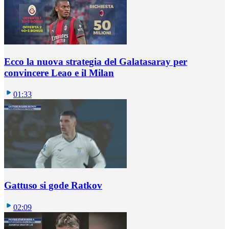
Ecco la nuova strategia del Galatasaray per
convincere Leao e il Milan
01:33
Gattuso si gode Ratkov
02:09