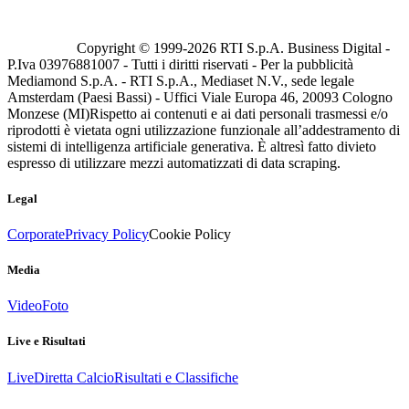
Copyright © 1999-
2026
RTI S.p.A. Business Digital -
P.Iva 03976881007 - Tutti i diritti riservati - Per la pubblicità
Mediamond S.p.A. - RTI S.p.A., Mediaset N.V., sede legale
Amsterdam (Paesi Bassi) - Uffici Viale Europa 46, 20093 Cologno
Monzese (MI)
Rispetto ai contenuti e ai dati personali trasmessi e/o
riprodotti è vietata ogni utilizzazione funzionale all’addestramento di
sistemi di intelligenza artificiale generativa. È altresì fatto divieto
espresso di utilizzare mezzi automatizzati di data scraping.
Legal
Corporate
Privacy Policy
Cookie Policy
Media
Video
Foto
Live e Risultati
Live
Diretta Calcio
Risultati e Classifiche