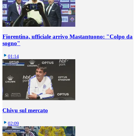
Fiorentina, ufficiale arrivo Mastantuono: "Colpo da
sogno"
01:14
Chivu sul mercato
02:09