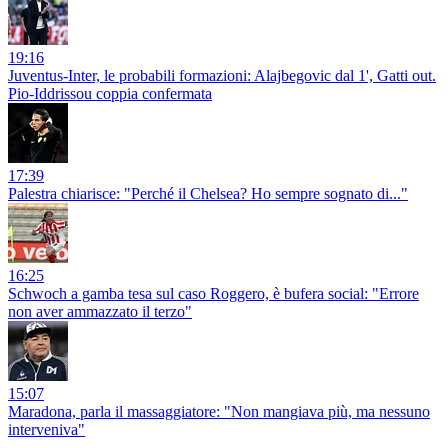
19:16
Juventus-Inter, le probabili formazioni: Alajbegovic dal 1', Gatti out.
Pio-Iddrissou coppia confermata
17:39
Palestra chiarisce: "Perché il Chelsea? Ho sempre sognato di..."
16:25
Schwoch a gamba tesa sul caso Roggero, è bufera social: "Errore
non aver ammazzato il terzo"
15:07
Maradona, parla il massaggiatore: "Non mangiava più, ma nessuno
interveniva"