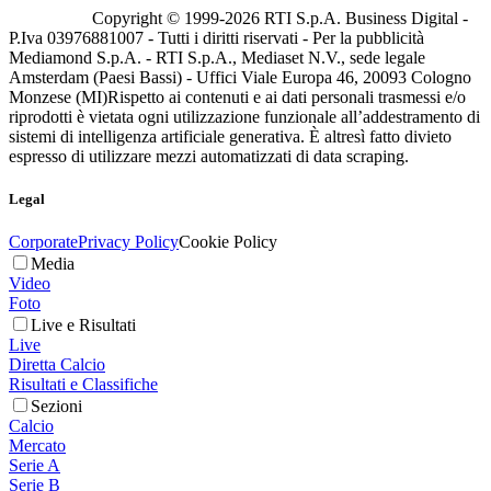
Copyright © 1999-
2026
RTI S.p.A. Business Digital -
P.Iva 03976881007 - Tutti i diritti riservati - Per la pubblicità
Mediamond S.p.A. - RTI S.p.A., Mediaset N.V., sede legale
Amsterdam (Paesi Bassi) - Uffici Viale Europa 46, 20093 Cologno
Monzese (MI)
Rispetto ai contenuti e ai dati personali trasmessi e/o
riprodotti è vietata ogni utilizzazione funzionale all’addestramento di
sistemi di intelligenza artificiale generativa. È altresì fatto divieto
espresso di utilizzare mezzi automatizzati di data scraping.
Legal
Corporate
Privacy Policy
Cookie Policy
Media
Video
Foto
Live e Risultati
Live
Diretta Calcio
Risultati e Classifiche
Sezioni
Calcio
Mercato
Serie A
Serie B