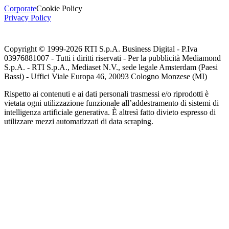
Corporate
Cookie Policy
Privacy Policy
Copyright © 1999-
2026
RTI S.p.A. Business Digital - P.Iva
03976881007 - Tutti i diritti riservati - Per la pubblicità Mediamond
S.p.A. - RTI S.p.A., Mediaset N.V., sede legale Amsterdam (Paesi
Bassi) - Uffici Viale Europa 46, 20093 Cologno Monzese (MI)
Rispetto ai contenuti e ai dati personali trasmessi e/o riprodotti è
vietata ogni utilizzazione funzionale all’addestramento di sistemi di
intelligenza artificiale generativa. È altresì fatto divieto espresso di
utilizzare mezzi automatizzati di data scraping.