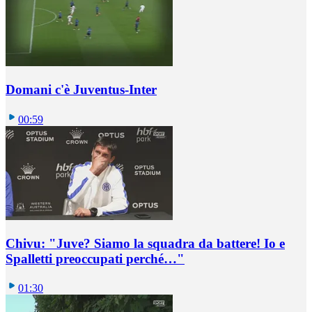
Domani c'è Juventus-Inter
00:59
Chivu: "Juve? Siamo la squadra da battere! Io e
Spalletti preoccupati perché…"
01:30