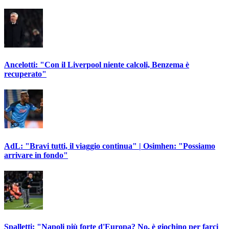
Ancelotti: "Con il Liverpool niente calcoli, Benzema è
recuperato"
AdL: "Bravi tutti, il viaggio continua" | Osimhen: "Possiamo
arrivare in fondo"
Spalletti: "Napoli più forte d'Europa? No, è giochino per farci