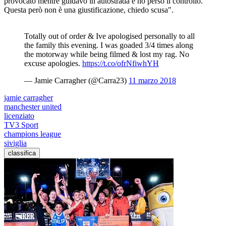
provocato mentre guidavo in autostrada e ho perso il controllo.
Questa però non è una giustificazione, chiedo scusa".
Totally out of order & Ive apologised personally to all
the family this evening. I was goaded 3/4 times along
the motorway while being filmed & lost my rag. No
excuse apologies.
https://t.co/ofrNfiwhYH
— Jamie Carragher (@Carra23)
11 marzo 2018
jamie carragher
manchester united
licenziato
TV3 Sport
champions league
siviglia
classifica