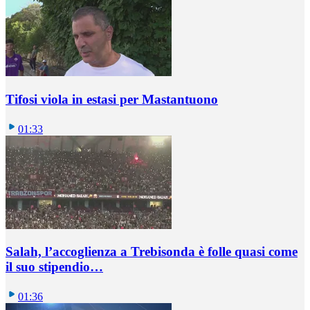
Tifosi viola in estasi per Mastantuono
01:33
Salah, l’accoglienza a Trebisonda è folle quasi come
il suo stipendio…
01:36