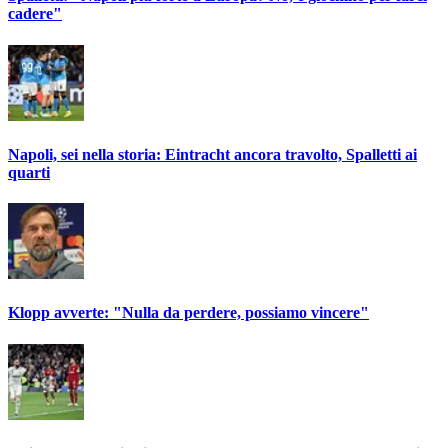
cadere"
Napoli, sei nella storia: Eintracht ancora travolto, Spalletti ai
quarti
Klopp avverte: "Nulla da perdere, possiamo vincere"