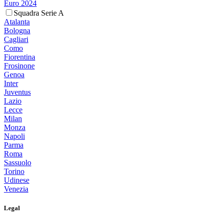
Euro 2024
Squadra Serie A
Atalanta
Bologna
Cagliari
Como
Fiorentina
Frosinone
Genoa
Inter
Juventus
Lazio
Lecce
Milan
Monza
Napoli
Parma
Roma
Sassuolo
Torino
Udinese
Venezia
Legal