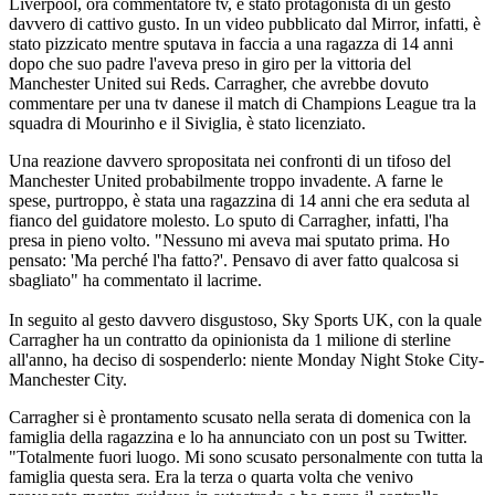
Liverpool, ora commentatore tv, è stato protagonista di un gesto
davvero di cattivo gusto. In un video pubblicato dal Mirror, infatti, è
stato pizzicato mentre sputava in faccia a una ragazza di 14 anni
dopo che suo padre l'aveva preso in giro per la vittoria del
Manchester United sui Reds. Carragher, che avrebbe dovuto
commentare per una tv danese il match di Champions League tra la
squadra di Mourinho e il Siviglia, è stato licenziato.
Una reazione davvero spropositata nei confronti di un tifoso del
Manchester United probabilmente troppo invadente. A farne le
spese, purtroppo, è stata una ragazzina di 14 anni che era seduta al
fianco del guidatore molesto. Lo sputo di Carragher, infatti, l'ha
presa in pieno volto. "Nessuno mi aveva mai sputato prima. Ho
pensato: 'Ma perché l'ha fatto?'. Pensavo di aver fatto qualcosa si
sbagliato" ha commentato il lacrime.
In seguito al gesto davvero disgustoso, Sky Sports UK, con la quale
Carragher ha un contratto da opinionista da 1 milione di sterline
all'anno, ha deciso di sospenderlo: niente Monday Night Stoke City-
Manchester City.
Carragher si è prontamento scusato nella serata di domenica con la
famiglia della ragazzina e lo ha annunciato con un post su Twitter.
"Totalmente fuori luogo. Mi sono scusato personalmente con tutta la
famiglia questa sera. Era la terza o quarta volta che venivo