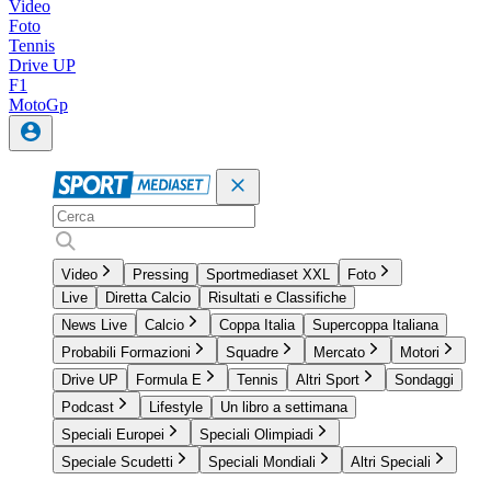
Video
Foto
Tennis
Drive UP
F1
MotoGp
Video
Pressing
Sportmediaset XXL
Foto
Live
Diretta Calcio
Risultati e Classifiche
News Live
Calcio
Coppa Italia
Supercoppa Italiana
Probabili Formazioni
Squadre
Mercato
Motori
Drive UP
Formula E
Tennis
Altri Sport
Sondaggi
Podcast
Lifestyle
Un libro a settimana
Speciali Europei
Speciali Olimpiadi
Speciale Scudetti
Speciali Mondiali
Altri Speciali