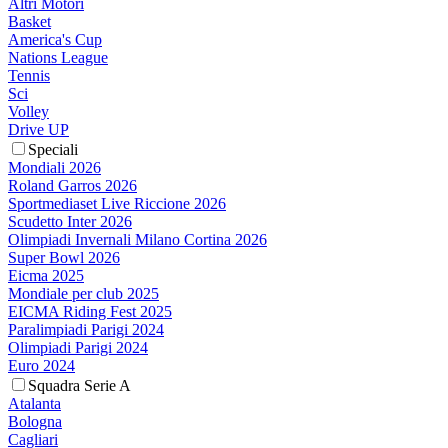
Altri Motori
Basket
America's Cup
Nations League
Tennis
Sci
Volley
Drive UP
Speciali
Mondiali 2026
Roland Garros 2026
Sportmediaset Live Riccione 2026
Scudetto Inter 2026
Olimpiadi Invernali Milano Cortina 2026
Super Bowl 2026
Eicma 2025
Mondiale per club 2025
EICMA Riding Fest 2025
Paralimpiadi Parigi 2024
Olimpiadi Parigi 2024
Euro 2024
Squadra Serie A
Atalanta
Bologna
Cagliari