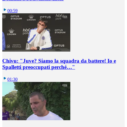
00:59
Chivu: "Juve? Siamo la squadra da battere! Io e
Spalletti preoccupati perché…"
01:30