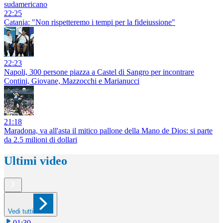
sudamericano
22:25
Catania: "Non rispetteremo i tempi per la fideiussione"
22:23
Napoli, 300 persone piazza a Castel di Sangro per incontrare
Contini, Giovane, Mazzocchi e Marianucci
21:18
Maradona, va all'asta il mitico pallone della Mano de Dios: si parte
da 2.5 milioni di dollari
Ultimi video
Vedi tutti
01:30