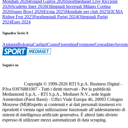
Mondiali 2026
Roland Garros 2026
Sportmediaset Live Riccione
2026
Scudetto Inter 2026
Olimpiadi Invernali Milano Cortina
2026
Super Bowl 2026
Eicma 2025
Mondiale per club 2025
EICMA
Riding Fest 2025
Paralimpiadi Parigi 2024
Olimpiadi Parigi
2024
Euro 2024
Squadra Serie A
Atalanta
Bologna
Cagliari
Como
Fiorentina
Frosinone
Genoa
Inter
Juvent
Seguici su
Copyright © 1999-
2026
RTI S.p.A. Business Digital -
P.Iva 03976881007 - Tutti i diritti riservati - Per la pubblicità
Mediamond S.p.A. - RTI S.p.A., Mediaset N.V., sede legale
Amsterdam (Paesi Bassi) - Uffici Viale Europa 46, 20093 Cologno
Monzese (MI)
Rispetto ai contenuti e ai dati personali trasmessi e/o
riprodotti è vietata ogni utilizzazione funzionale all’addestramento di
sistemi di intelligenza artificiale generativa. È altresì fatto divieto
espresso di utilizzare mezzi automatizzati di data scraping.