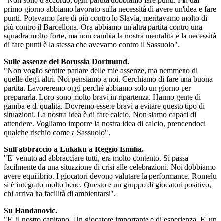
"Non sono d'accordo, ogni partita dobbiamo fare punti. Fin dal
primo giorno abbiamo lavorato sulla necessità di avere un'idea e fare
punti. Potevamo fare di più contro lo Slavia, meritavamo molto di
più contro il Barcellona. Ora abbiamo un'altra partita contro una
squadra molto forte, ma non cambia la nostra mentalità e la necessità
di fare punti è la stessa che avevamo contro il Sassuolo".
Sulle assenze del Borussia Dortmund.
"Non voglio sentire parlare delle mie assenze, ma nemmeno di
quelle degli altri. Noi pensiamo a noi. Cerchiamo di fare una buona
partita. Lavoreremo oggi perché abbiamo solo un giorno per
prepararla. Loro sono molto bravi in ripartenza. Hanno gente di
gamba e di qualità. Dovremo essere bravi a evitare questo tipo di
situazioni. La nostra idea è di fare calcio. Non siamo capaci di
attendere. Vogliamo imporre la nostra idea di calcio, prendendoci
qualche rischio come a Sassuolo".
Sull'abbraccio a Lukaku a Reggio Emilia.
"E' venuto ad abbracciare tutti, era molto contento. Si passa
facilmente da una situazione di crisi alle celebrazioni. Noi dobbiamo
avere equilibrio. I giocatori devono valutare la performance. Romelu
si è integrato molto bene. Questo è un gruppo di giocatori positivo,
chi arriva ha facilità di ambientarsi".
Su Handanovic.
"E' il nostro capitano. Un giocatore importante e di esperienza. E' un