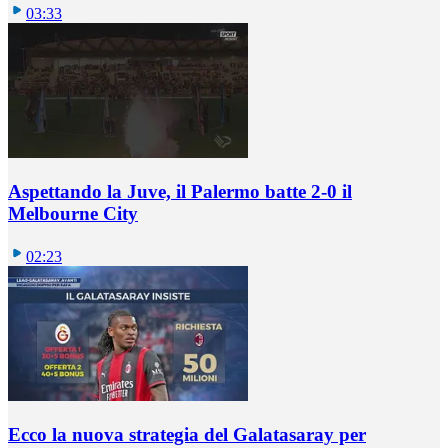
03:33
Aspettando la Juve, il Palermo batte 2-0 il
Melbourne City
02:23
Ecco la nuova strategia del Galatasaray per