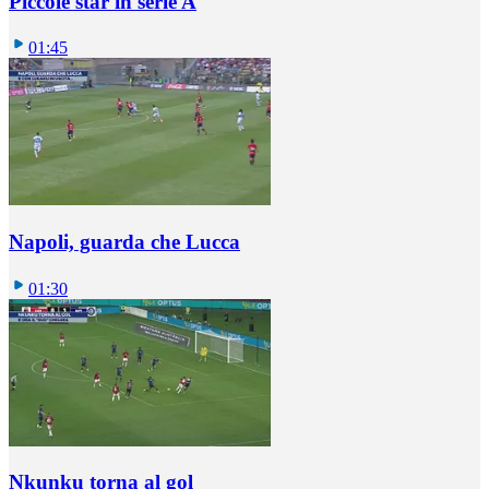
Piccole star in serie A
01:45
Napoli, guarda che Lucca
01:30
Nkunku torna al gol