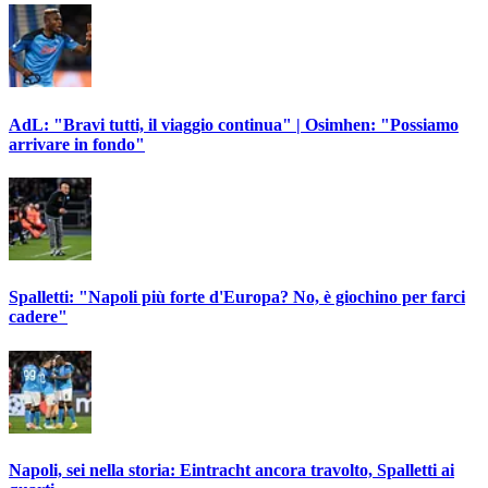
AdL: "Bravi tutti, il viaggio continua" | Osimhen: "Possiamo
arrivare in fondo"
Spalletti: "Napoli più forte d'Europa? No, è giochino per farci
cadere"
Napoli, sei nella storia: Eintracht ancora travolto, Spalletti ai