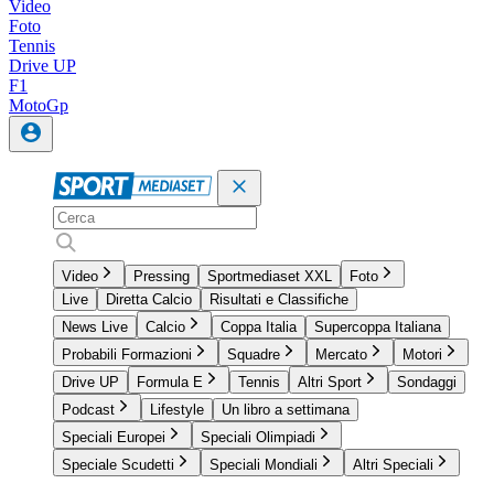
Video
Foto
Tennis
Drive UP
F1
MotoGp
Video
Pressing
Sportmediaset XXL
Foto
Live
Diretta Calcio
Risultati e Classifiche
News Live
Calcio
Coppa Italia
Supercoppa Italiana
Probabili Formazioni
Squadre
Mercato
Motori
Drive UP
Formula E
Tennis
Altri Sport
Sondaggi
Podcast
Lifestyle
Un libro a settimana
Speciali Europei
Speciali Olimpiadi
Speciale Scudetti
Speciali Mondiali
Altri Speciali