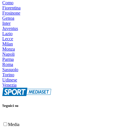
Como
Fiorentina
Frosinone
Genoa
Inter
Juventus
Lazio
Lecce
Milan
Monza
Napoli
Parma
Roma
Sassuolo
Torino
Udinese
Venezia
Seguici su
Media