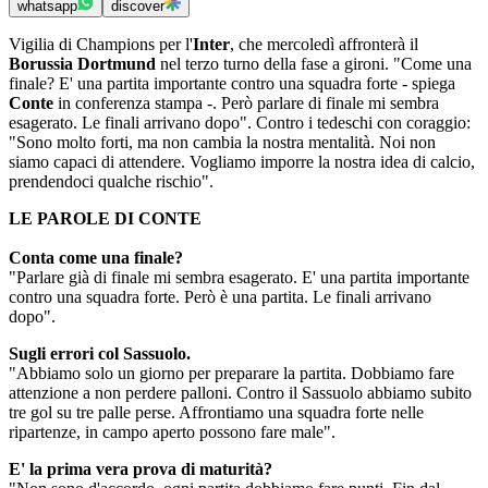
whatsapp
discover
Vigilia di Champions per l'
Inter
, che mercoledì affronterà il
Borussia Dortmund
nel terzo turno della fase a gironi. "Come una
finale? E' una partita importante contro una squadra forte - spiega
Conte
in conferenza stampa -. Però parlare di finale mi sembra
esagerato. Le finali arrivano dopo". Contro i tedeschi con coraggio:
"Sono molto forti, ma non cambia la nostra mentalità. Noi non
siamo capaci di attendere. Vogliamo imporre la nostra idea di calcio,
prendendoci qualche rischio".
LE PAROLE DI CONTE
Conta come una finale?
"Parlare già di finale mi sembra esagerato. E' una partita importante
contro una squadra forte. Però è una partita. Le finali arrivano
dopo".
Sugli errori col Sassuolo.
"Abbiamo solo un giorno per preparare la partita. Dobbiamo fare
attenzione a non perdere palloni. Contro il Sassuolo abbiamo subito
tre gol su tre palle perse. Affrontiamo una squadra forte nelle
ripartenze, in campo aperto possono fare male".
E' la prima vera prova di maturità?