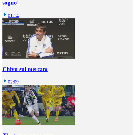
sogno"
01:14
Chivu sul mercato
02:09