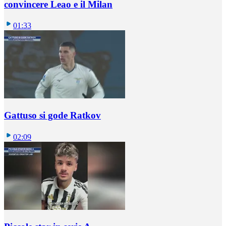
convincere Leao e il Milan
01:33
Gattuso si gode Ratkov
02:09