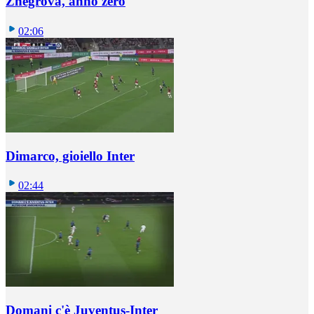
Zhegrova, anno zero
02:06
Dimarco, gioiello Inter
02:44
Domani c'è Juventus-Inter