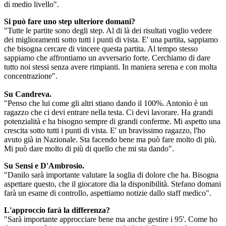
di medio livello".
Si può fare uno step ulteriore domani?
"Tutte le partite sono degli step. Al di là dei risultati voglio vedere
dei miglioramenti sotto tutti i punti di vista. E' una partita, sappiamo
che bisogna cercare di vincere questa partita. Al tempo stesso
sappiamo che affrontiamo un avversario forte. Cerchiamo di dare
tutto noi stessi senza avere rimpianti. In maniera serena e con molta
concentrazione".
Su Candreva.
"Penso che lui come gli altri stiano dando il 100%. Antonio è un
ragazzo che ci devi entrare nella testa. Ci devi lavorare. Ha grandi
potenzialità e ha bisogno sempre di grandi conferme. Mi aspetto una
crescita sotto tutti i punti di vista. E' un bravissimo ragazzo, l'ho
avuto già in Nazionale. Sta facendo bene ma può fare molto di più.
Mi può dare molto di più di quello che mi sta dando".
Su Sensi e D'Ambrosio.
"Danilo sarà importante valutare la soglia di dolore che ha. Bisogna
aspettare questo, che il giocatore dia la disponibilità. Stefano domani
farà un esame di controllo, aspettiamo notizie dallo staff medico".
L'approccio farà la differenza?
"Sarà importante approcciare bene ma anche gestire i 95'. Come ho