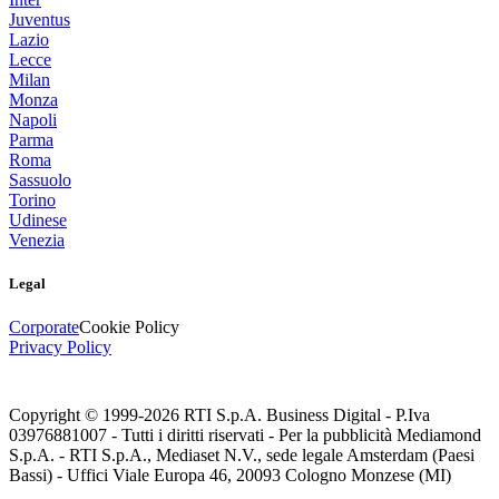
Juventus
Lazio
Lecce
Milan
Monza
Napoli
Parma
Roma
Sassuolo
Torino
Udinese
Venezia
Legal
Corporate
Cookie Policy
Privacy Policy
Copyright © 1999-
2026
RTI S.p.A. Business Digital - P.Iva
03976881007 - Tutti i diritti riservati - Per la pubblicità Mediamond
S.p.A. - RTI S.p.A., Mediaset N.V., sede legale Amsterdam (Paesi
Bassi) - Uffici Viale Europa 46, 20093 Cologno Monzese (MI)