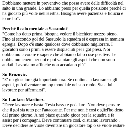
Dobbiamo mettere in preventivo che possa avere delle difficoltà nel
salto in una grande. Lo abbiamo preso per quella posizione perché ci
ha giocato più volte nell'Hertha. Bisogna avere pazienza e fiducia e
io ne ho".
Perché il calo mentale a Sassuolo?
"Come ho detto prima, bisogna vedere il bicchiere mezzo pieno.
Fino al secondo gol del Sassuolo la squadra si è espressa in maniera
egregia. Dopo c'è stato qualcosa dove dobbiamo migliorare. I
giocatori sono i primi a essere dispiaciuti per i gol presi. Noi
dobbiamo lavorare e sapere che abbiamo fatto cose positive. Le
dobbiamo tenere per noi e poi valutare gli aspetti che non sono
andati. Lavoriamo affinché non accadano più".
Su Brozovic.
"E' un giocatore già importante ora. Se continua a lavorare sugli
aspetti, può diventare un top mondiale nel suo ruolo. Sta a lui
lavorare per affermarsi".
Su Lautaro Martinez.
"Deve lavorare e basta. Testa bassa e pedalare. Non deve pensare
che il gol sia tutto per l'attaccante. Per me non è così e gliel'ho detto
dal primo giorno. A noi piace quando gioca per la squadra e fa
assist per i compagni. Deve continuare così, ci stiamo lavorando .
Deve decidere se vuole diventare un giocatore top o se vuole restare