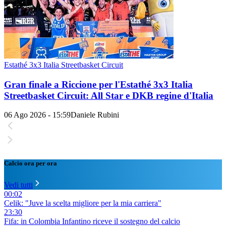
Estathé 3x3 Italia Streetbasket Circuit
Gran finale a Riccione per l'Estathé 3x3 Italia
Streetbasket Circuit: All Star e DKB regine d'Italia
06 Ago 2026 - 15:59
Daniele Rubini
Calcio ora per ora
Vedi tutti
00:02
Celik: "Juve la scelta migliore per la mia carriera"
23:30
Fifa: in Colombia Infantino riceve il sostegno del calcio