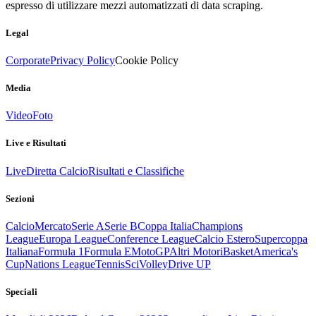
espresso di utilizzare mezzi automatizzati di data scraping.
Legal
Corporate
Privacy Policy
Cookie Policy
Media
Video
Foto
Live e Risultati
Live
Diretta Calcio
Risultati e Classifiche
Sezioni
Calcio
Mercato
Serie A
Serie B
Coppa Italia
Champions
League
Europa League
Conference League
Calcio Estero
Supercoppa
Italiana
Formula 1
Formula E
MotoGP
Altri Motori
Basket
America's
Cup
Nations League
Tennis
Sci
Volley
Drive UP
Speciali