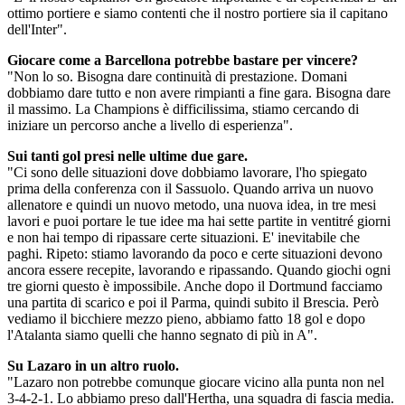
ottimo portiere e siamo contenti che il nostro portiere sia il capitano
dell'Inter".
Giocare come a Barcellona potrebbe bastare per vincere?
"Non lo so. Bisogna dare continuità di prestazione. Domani
dobbiamo dare tutto e non avere rimpianti a fine gara. Bisogna dare
il massimo. La Champions è difficilissima, stiamo cercando di
iniziare un percorso anche a livello di esperienza".
Sui tanti gol presi nelle ultime due gare.
"Ci sono delle situazioni dove dobbiamo lavorare, l'ho spiegato
prima della conferenza con il Sassuolo. Quando arriva un nuovo
allenatore e quindi un nuovo metodo, una nuova idea, in tre mesi
lavori e puoi portare le tue idee ma hai sette partite in ventitré giorni
e non hai tempo di ripassare certe situazioni. E' inevitabile che
paghi. Ripeto: stiamo lavorando da poco e certe situazioni devono
ancora essere recepite, lavorando e ripassando. Quando giochi ogni
tre giorni questo è impossibile. Anche dopo il Dortmund facciamo
una partita di scarico e poi il Parma, quindi subito il Brescia. Però
vediamo il bicchiere mezzo pieno, abbiamo fatto 18 gol e dopo
l'Atalanta siamo quelli che hanno segnato di più in A".
Su Lazaro in un altro ruolo.
"Lazaro non potrebbe comunque giocare vicino alla punta non nel
3-4-2-1. Lo abbiamo preso dall'Hertha, una squadra di fascia media.