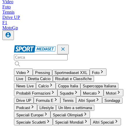
Video
Foto
Tennis
Drive UP
F1
MotoGp
Video
Pressing
Sportmediaset XXL
Foto
Live
Diretta Calcio
Risultati e Classifiche
News Live
Calcio
Coppa Italia
Supercoppa Italiana
Probabili Formazioni
Squadre
Mercato
Motori
Drive UP
Formula E
Tennis
Altri Sport
Sondaggi
Podcast
Lifestyle
Un libro a settimana
Speciali Europei
Speciali Olimpiadi
Speciale Scudetti
Speciali Mondiali
Altri Speciali