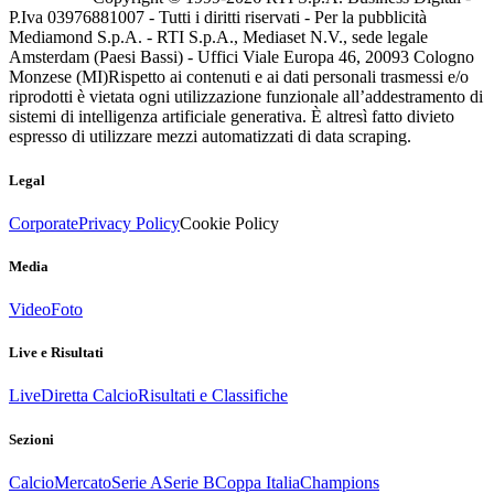
P.Iva 03976881007 - Tutti i diritti riservati - Per la pubblicità
Mediamond S.p.A. - RTI S.p.A., Mediaset N.V., sede legale
Amsterdam (Paesi Bassi) - Uffici Viale Europa 46, 20093 Cologno
Monzese (MI)
Rispetto ai contenuti e ai dati personali trasmessi e/o
riprodotti è vietata ogni utilizzazione funzionale all’addestramento di
sistemi di intelligenza artificiale generativa. È altresì fatto divieto
espresso di utilizzare mezzi automatizzati di data scraping.
Legal
Corporate
Privacy Policy
Cookie Policy
Media
Video
Foto
Live e Risultati
Live
Diretta Calcio
Risultati e Classifiche
Sezioni
Calcio
Mercato
Serie A
Serie B
Coppa Italia
Champions