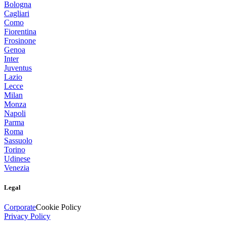
Bologna
Cagliari
Como
Fiorentina
Frosinone
Genoa
Inter
Juventus
Lazio
Lecce
Milan
Monza
Napoli
Parma
Roma
Sassuolo
Torino
Udinese
Venezia
Legal
Corporate
Cookie Policy
Privacy Policy