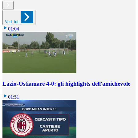
Vedi tutti
01:04
Lazio-Ostiamare 4-0: gli highlights dell'amichevole
01:51