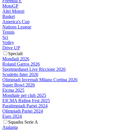
Formula E
MotoGP
Altri Motori
Basket
America's Cup
Nations League
Tennis
Sci
Volley
Drive UP
Speciali
Mondiali 2026
Roland Garros 2026
Sportmediaset Live Riccione 2026
Scudetto Inter 2026
Olimpiadi Invernali Milano Cortina 2026
Super Bowl 2026
Eicma 2025
Mondiale per club 2025
EICMA Riding Fest 2025
Paralimpiadi Parigi 2024
Olimpiadi Parigi 2024
Euro 2024
Squadra Serie A
Atalanta