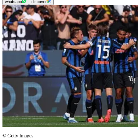
whatsapp
discover
© Getty Images