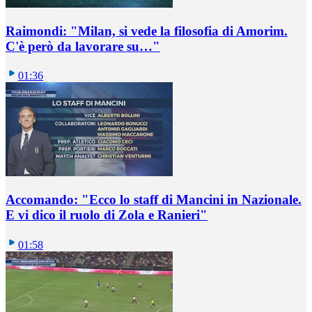
Raimondi: "Milan, si vede la filosofia di Amorim.
C'è però da lavorare su…"
01:36
Accomando: "Ecco lo staff di Mancini in Nazionale.
E vi dico il ruolo di Zola e Ranieri"
01:58