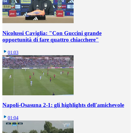
Nicolussi Caviglia: "Con Guccini grande
opportunità di fare quattro chiacchere"
01:03
Napoli-Osasuna 2-1: gli highlights dell'amichevole
01:04