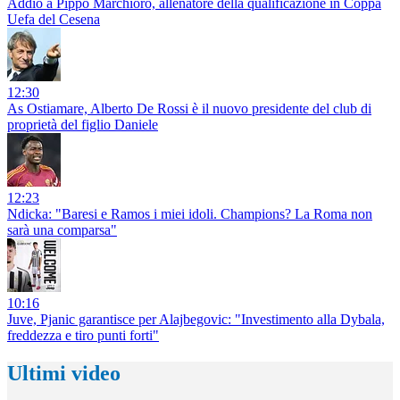
Addio a Pippo Marchioro, allenatore della qualificazione in Coppa
Uefa del Cesena
12:30
As Ostiamare, Alberto De Rossi è il nuovo presidente del club di
proprietà del figlio Daniele
12:23
Ndicka: "Baresi e Ramos i miei idoli. Champions? La Roma non
sarà una comparsa"
10:16
Juve, Pjanic garantisce per Alajbegovic: "Investimento alla Dybala,
freddezza e tiro punti forti"
Ultimi video