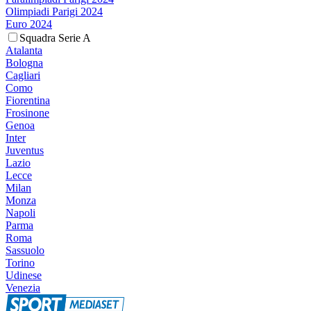
Olimpiadi Parigi 2024
Euro 2024
Squadra Serie A
Atalanta
Bologna
Cagliari
Como
Fiorentina
Frosinone
Genoa
Inter
Juventus
Lazio
Lecce
Milan
Monza
Napoli
Parma
Roma
Sassuolo
Torino
Udinese
Venezia