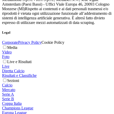
Amsterdam (Paesi Bassi) - Uffici Viale Europa 46, 20093 Cologno
Monzese (MI)
Rispetto ai contenuti e ai dati personali trasmessi e/o
riprodotti è vietata ogni utilizzazione funzionale all’addestramento di
sistemi di intelligenza artificiale generativa. È altresì fatto divieto
espresso di utilizzare mezzi automatizzati di data scraping.
Legal
Corporate
Privacy Policy
Cookie Policy
Media
Video
Foto
Live e Risultati
Live
Diretta Calcio
Risultati e Classifiche
Sezioni
Calcio
Mercato
Serie A
Serie B
Coppa Italia
Champions League
Europa League