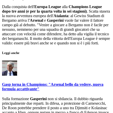
Dalla conquista dell'
Europa League
alla
Champions League
dopo tre anni (e per la quarta volta in sei stagioni)
. Scatta stasera
la nuova avventura europea dell'
Atalanta
: al Gewiss Stadium di
Bergamo arriva l
'Arsenal
e
Gasperini
vuole far valere il fattore
campo già al debutto. "Venire a giocare a Bergamo non è facile per
nessuno, nemmeno per una squadra di grandi giocatori che sa
attaccare con velocità come difendere, ha detto alla vigilia il tecnico
dei bergamaschi. Il motto della vittoria dell'Europa League è sempre
valido: essere più bravi anche se e quando non si è i più forti.
Leggi anche
Gasp torna in Champions: "Arsenal bello da vedere, nuova
formula accattivante"
Sulla formazione
Gasperini
non si sbilancia. Il dubbio riguarda
principalmente due reparti. In difesa, a protezione di Carnesecchi,
De Roon potrebbe prendere il posto a uno tra Djimsiti e Kolasinac
accanto a Hien, oppure restare in mezzo a fianco di Ederson invece