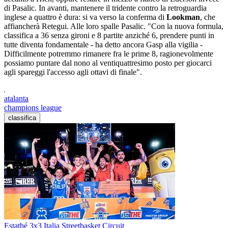
di Pasalic. In avanti, mantenere il tridente contro la retroguardia
inglese a quattro è dura: si va verso la conferma di
Lookman
, che
affiancherà Retegui. Alle loro spalle Pasalic. "Con la nuova formula,
classifica a 36 senza gironi e 8 partite anziché 6, prendere punti in
tutte diventa fondamentale - ha detto ancora Gasp alla vigilia -
Difficilmente potremmo rimanere fra le prime 8, ragionevolmente
possiamo puntare dal nono al ventiquattresimo posto per giocarci
agli spareggi l'accesso agli ottavi di finale".
atalanta
champions league
classifica
Estathé 3x3 Italia Streetbasket Circuit