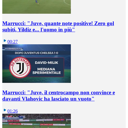
Marrucci: "Juve, quante note positive! Zero gol
subiti, Yildiz e... l'uomo in più"
00:27
Marrucci: "Juve, il centrocampo non convince e
davanti Vlahovic ha lasciato un vuoto"
01:26