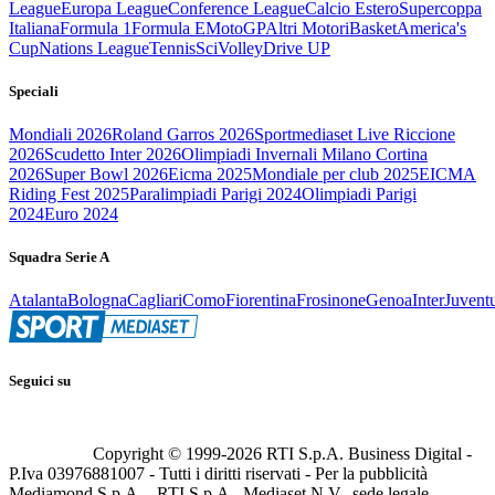
League
Europa League
Conference League
Calcio Estero
Supercoppa
Italiana
Formula 1
Formula E
MotoGP
Altri Motori
Basket
America's
Cup
Nations League
Tennis
Sci
Volley
Drive UP
Speciali
Mondiali 2026
Roland Garros 2026
Sportmediaset Live Riccione
2026
Scudetto Inter 2026
Olimpiadi Invernali Milano Cortina
2026
Super Bowl 2026
Eicma 2025
Mondiale per club 2025
EICMA
Riding Fest 2025
Paralimpiadi Parigi 2024
Olimpiadi Parigi
2024
Euro 2024
Squadra Serie A
Atalanta
Bologna
Cagliari
Como
Fiorentina
Frosinone
Genoa
Inter
Juvent
Seguici su
Copyright © 1999-
2026
RTI S.p.A. Business Digital -
P.Iva 03976881007 - Tutti i diritti riservati - Per la pubblicità
Mediamond S.p.A. - RTI S.p.A., Mediaset N.V., sede legale