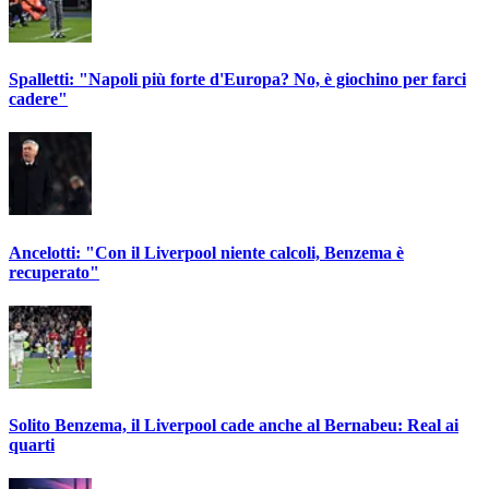
Spalletti: "Napoli più forte d'Europa? No, è giochino per farci
cadere"
Ancelotti: "Con il Liverpool niente calcoli, Benzema è
recuperato"
Solito Benzema, il Liverpool cade anche al Bernabeu: Real ai
quarti