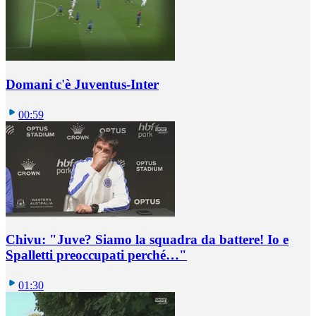
Domani c'è Juventus-Inter
00:59
Chivu: "Juve? Siamo la squadra da battere! Io e
Spalletti preoccupati perché…"
01:30