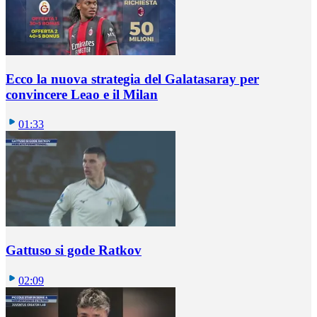
Ecco la nuova strategia del Galatasaray per
convincere Leao e il Milan
01:33
Gattuso si gode Ratkov
02:09