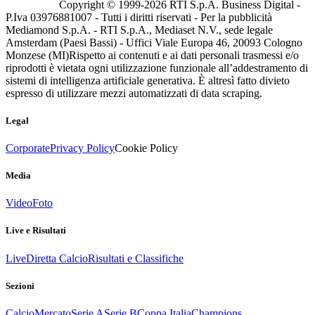
Copyright © 1999-
2026
RTI S.p.A. Business Digital -
P.Iva 03976881007 - Tutti i diritti riservati - Per la pubblicità
Mediamond S.p.A. - RTI S.p.A., Mediaset N.V., sede legale
Amsterdam (Paesi Bassi) - Uffici Viale Europa 46, 20093 Cologno
Monzese (MI)
Rispetto ai contenuti e ai dati personali trasmessi e/o
riprodotti è vietata ogni utilizzazione funzionale all’addestramento di
sistemi di intelligenza artificiale generativa. È altresì fatto divieto
espresso di utilizzare mezzi automatizzati di data scraping.
Legal
Corporate
Privacy Policy
Cookie Policy
Media
Video
Foto
Live e Risultati
Live
Diretta Calcio
Risultati e Classifiche
Sezioni
Calcio
Mercato
Serie A
Serie B
Coppa Italia
Champions