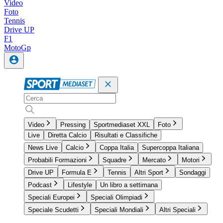
Video
Foto
Tennis
Drive UP
F1
MotoGp
Video
Pressing
Sportmediaset XXL
Foto
Live
Diretta Calcio
Risultati e Classifiche
News Live
Calcio
Coppa Italia
Supercoppa Italiana
Probabili Formazioni
Squadre
Mercato
Motori
Drive UP
Formula E
Tennis
Altri Sport
Sondaggi
Podcast
Lifestyle
Un libro a settimana
Speciali Europei
Speciali Olimpiadi
Speciale Scudetti
Speciali Mondiali
Altri Speciali