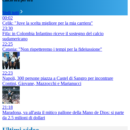
Calcio ora per ora
Vedi tutti
00:02
Celik: "Juve la scelta migliore per la mia carriera"
23:30
Fifa: in Colombia Infantino riceve il sostegno del calcio
sudamericano
22:25
Catania: "Non rispetteremo i tempi per la fideiussione"
22:23
Napoli, 300 persone piazza a Castel di Sangro per incontrare
Contini, Giovane, Mazzocchi e Marianucci
21:18
Maradona, va all'asta il mitico pallone della Mano de Dios: si parte
da 2.5 milioni di dollari
Ultimi video