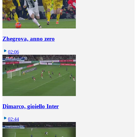
Zhegrova, anno zero
02:06
Dimarco, gioiello Inter
02:44