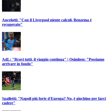
Ancelotti: "Con il Liverpool niente calcoli, Benzema è
recuperato"
AdL: "Bravi tutti, il viaggio continua" | Osimhen: "Possiamo
arrivare in fondo"
Spalletti: "Napoli più forte d'Europa? No, è giochino per farci
cadere"