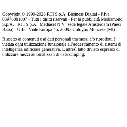
Copyright © 1999-
2026
RTI S.p.A. Business Digital - P.Iva
03976881007 - Tutti i diritti riservati - Per la pubblicità Mediamond
S.p.A. - RTI S.p.A., Mediaset N.V., sede legale Amsterdam (Paesi
Bassi) - Uffici Viale Europa 46, 20093 Cologno Monzese (MI)
Rispetto ai contenuti e ai dati personali trasmessi e/o riprodotti è
vietata ogni utilizzazione funzionale all’addestramento di sistemi di
intelligenza artificiale generativa. È altresì fatto divieto espresso di
utilizzare mezzi automatizzati di data scraping.