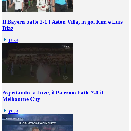
Il Bayern batte 2-1 l'Aston Villa, in gol Kim e Luis
Diaz
03:33
Aspettando la Juve, il Palermo batte 2-0 il
Melbourne City
02:23