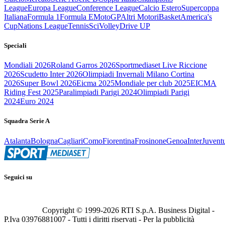
League
Europa League
Conference League
Calcio Estero
Supercoppa
Italiana
Formula 1
Formula E
MotoGP
Altri Motori
Basket
America's
Cup
Nations League
Tennis
Sci
Volley
Drive UP
Speciali
Mondiali 2026
Roland Garros 2026
Sportmediaset Live Riccione
2026
Scudetto Inter 2026
Olimpiadi Invernali Milano Cortina
2026
Super Bowl 2026
Eicma 2025
Mondiale per club 2025
EICMA
Riding Fest 2025
Paralimpiadi Parigi 2024
Olimpiadi Parigi
2024
Euro 2024
Squadra Serie A
Atalanta
Bologna
Cagliari
Como
Fiorentina
Frosinone
Genoa
Inter
Juvent
Seguici su
Copyright © 1999-
2026
RTI S.p.A. Business Digital -
P.Iva 03976881007 - Tutti i diritti riservati - Per la pubblicità