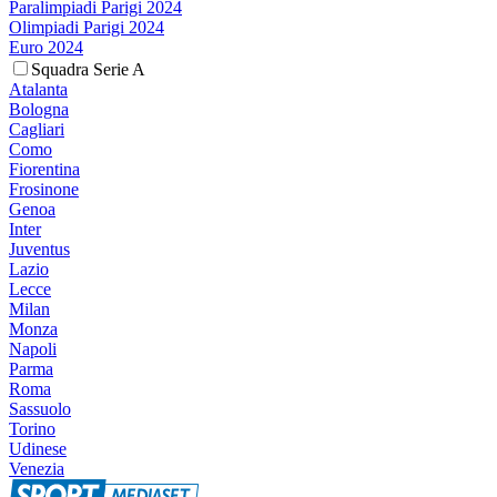
Paralimpiadi Parigi 2024
Olimpiadi Parigi 2024
Euro 2024
Squadra Serie A
Atalanta
Bologna
Cagliari
Como
Fiorentina
Frosinone
Genoa
Inter
Juventus
Lazio
Lecce
Milan
Monza
Napoli
Parma
Roma
Sassuolo
Torino
Udinese
Venezia