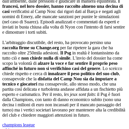
dall'ambiente, dalle pressioni e giudicare in maniera equilibrata.
I
francesi, nel loro dossier, hanno raccolto almeno una decina di
casi
verificatisi al Camp Nou: dai rigori dati al Barça e negati agli
uomini di Emery, alle mancate sanzioni per punire le simulazioni
(nel caso di Suarez). Episodi analizzati e commentati da esperti e
inviati in busta chiusa alla volta di Nyon con l'intento di farsi sentire
e dimostrare i torti subiti.
L'arbitraggio discutibile, del resto, ha provocato persino una
raccolta firme su Change.org
per far ripetere la gara che ha
raccolto oltre 250mila adesioni.
Il Psg
in realtà è lontanissimo da
tutto ciò e
non chiede nulla di simile
. L'invio del dossier ha come
scopo la volontà di
alzare la voce e far sentire il proprio peso
affinché in futuro non si verifichino casi del genere
. Lo sceicco
chiede rispetto e cerca di
innalzare il peso politico del suo club
,
consapevole che la
disfatta del Camp Nou sia da imputare a
tecnico e giocatori
ma consapevole, allo stesso modo, che una
partita così delicata e turbolenta andasse affidata a un fischietto più
esperto e carismatico. Per il resto,
les jeux sont faits
: il Psg è fuori
dalla Champions, con tanto di danno economico subito (sono una
decina i milioni di euro non incassati per il mancato passaggio del
turno) ma i vertici societari lavorano per mantenere alta la credibilità
del club e chiedere maggiori attenzioni in futuro.
champions league