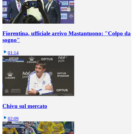
Fiorentina, ufficiale arrivo Mastantuono: "Colpo da
sogno"
01:14
Chivu sul mercato
02:09