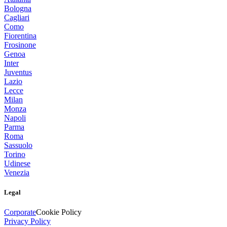
Bologna
Cagliari
Como
Fiorentina
Frosinone
Genoa
Inter
Juventus
Lazio
Lecce
Milan
Monza
Napoli
Parma
Roma
Sassuolo
Torino
Udinese
Venezia
Legal
Corporate
Cookie Policy
Privacy Policy