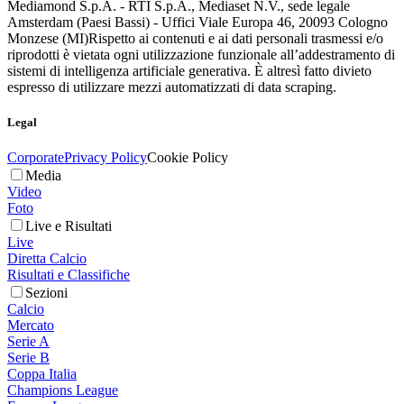
Mediamond S.p.A. - RTI S.p.A., Mediaset N.V., sede legale
Amsterdam (Paesi Bassi) - Uffici Viale Europa 46, 20093 Cologno
Monzese (MI)
Rispetto ai contenuti e ai dati personali trasmessi e/o
riprodotti è vietata ogni utilizzazione funzionale all’addestramento di
sistemi di intelligenza artificiale generativa. È altresì fatto divieto
espresso di utilizzare mezzi automatizzati di data scraping.
Legal
Corporate
Privacy Policy
Cookie Policy
Media
Video
Foto
Live e Risultati
Live
Diretta Calcio
Risultati e Classifiche
Sezioni
Calcio
Mercato
Serie A
Serie B
Coppa Italia
Champions League