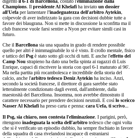
digerito
il 6-1 di Barcellona
, costato l'
eliminazione dalla
Champions
. Il
presidente Al Khelafi
ha inviato
un dossier
all'Uefa
per lamentare l
'inadeguatezza dell'arbitro Aytekin
,
colpevole di aver indirizzato la gara con decisioni dubbie tutte a
favore dei blaugrana. Non si mette in discussione la sconfitta ma il
club francese vuole farsi sentire a Nyon per evitare simili casi in
futuro.
Che il
Barcellona
sia una squadra in grado di rendere possibile
quello per altri è inimmaginabile lo si è visto. Il crollo mentale, fisico
e tattico del
Psg
è stato sotto gli occhi di tutti. E anche l'
effetto del
Camp Nou
strapieno ha dato una bella spinta ai ragazzi di Luis
Enrique, capaci di riscrivere la storia con quel 6-1 maturato al 96'.
Ma nella partita più rocambolesca e incredibile della storia del
calcio, anche l'
arbitro tedesco Deniz Aytekin
ha inciso. Anzi,
secondo la società francese, il direttore di gara sarebbe stato
letteralmente condizionato dagli eventi, dall'ambiente, dalla
maestosità del Barcellona. Insomma, non avrebbe dimostrato il
carattere necessario per prendere decisioni neutrali. E così
lo sceicco
Nasser Al Khelafi
ha preso carta e penna:
cara Uefa, ti scrivo
...
Il Psg, sia chiaro, non contesta l'eliminazione
. I parigini, però,
ritengono
inadeguata la scelta dell'arbitro
tedesco che ogni volta
che si è verificato un episodio dubbio, ha sempre fischiato in favore
della squadra di casa rivelandosi incapace di estraniarsi