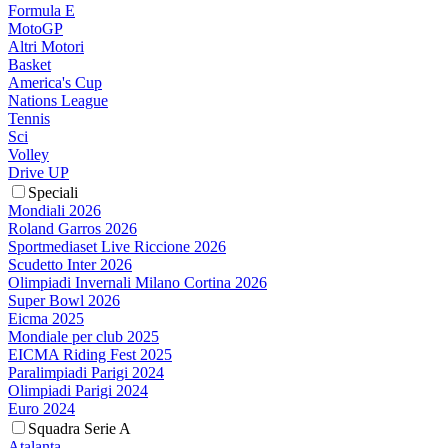
Formula E
MotoGP
Altri Motori
Basket
America's Cup
Nations League
Tennis
Sci
Volley
Drive UP
Speciali
Mondiali 2026
Roland Garros 2026
Sportmediaset Live Riccione 2026
Scudetto Inter 2026
Olimpiadi Invernali Milano Cortina 2026
Super Bowl 2026
Eicma 2025
Mondiale per club 2025
EICMA Riding Fest 2025
Paralimpiadi Parigi 2024
Olimpiadi Parigi 2024
Euro 2024
Squadra Serie A
Atalanta