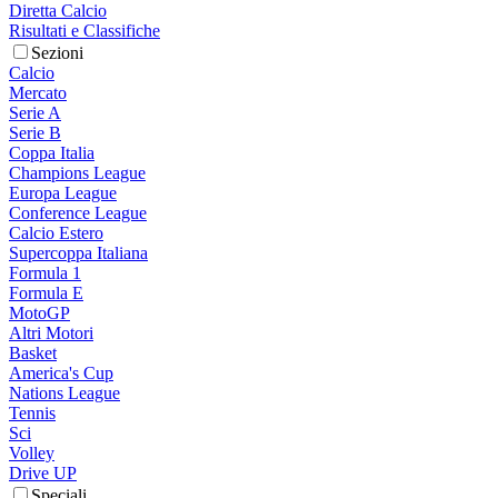
Diretta Calcio
Risultati e Classifiche
Sezioni
Calcio
Mercato
Serie A
Serie B
Coppa Italia
Champions League
Europa League
Conference League
Calcio Estero
Supercoppa Italiana
Formula 1
Formula E
MotoGP
Altri Motori
Basket
America's Cup
Nations League
Tennis
Sci
Volley
Drive UP
Speciali