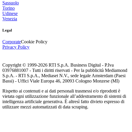
Sassuolo
Torino
Udinese
Venezia
Legal
Corporate
Cookie Policy
Privacy Policy
Copyright © 1999-
2026
RTI S.p.A. Business Digital - P.Iva
03976881007 - Tutti i diritti riservati - Per la pubblicità Mediamond
S.p.A. - RTI S.p.A., Mediaset N.V., sede legale Amsterdam (Paesi
Bassi) - Uffici Viale Europa 46, 20093 Cologno Monzese (MI)
Rispetto ai contenuti e ai dati personali trasmessi e/o riprodotti è
vietata ogni utilizzazione funzionale all’addestramento di sistemi di
intelligenza artificiale generativa. È altresì fatto divieto espresso di
utilizzare mezzi automatizzati di data scraping.