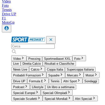
Video
Foto
Tennis
Drive UP
F1
MotoGp
Video
Pressing
Sportmediaset XXL
Foto
Live
Diretta Calcio
Risultati e Classifiche
News Live
Calcio
Coppa Italia
Supercoppa Italiana
Probabili Formazioni
Squadre
Mercato
Motori
Drive UP
Formula E
Tennis
Altri Sport
Sondaggi
Podcast
Lifestyle
Un libro a settimana
Speciali Europei
Speciali Olimpiadi
Speciale Scudetti
Speciali Mondiali
Altri Speciali