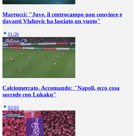
Marrucci: "Juve, il centrocampo non convince e
davanti Vlahovic ha lasciato un vuoto"
01:26
Calciomercato, Accomando: "Napoli, ecco cosa
succede con Lukaku"
02:03