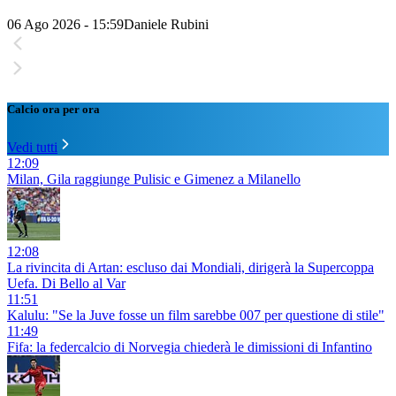
06 Ago 2026 - 15:59
Daniele Rubini
Calcio ora per ora
Vedi tutti
12:09
Milan, Gila raggiunge Pulisic e Gimenez a Milanello
12:08
La rivincita di Artan: escluso dai Mondiali, dirigerà la Supercoppa
Uefa. Di Bello al Var
11:51
Kalulu: "Se la Juve fosse un film sarebbe 007 per questione di stile"
11:49
Fifa: la federcalcio di Norvegia chiederà le dimissioni di Infantino