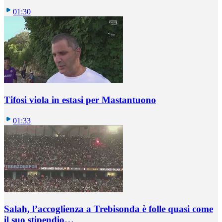
01:30
Tifosi viola in estasi per Mastantuono
01:33
Salah, l’accoglienza a Trebisonda è folle quasi come
il suo stipendio…