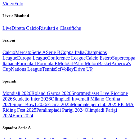
Video
Foto
Live e Risultati
Live
Diretta Calcio
Risultati e Classifiche
Sezioni
Calcio
Mercato
Serie A
Serie B
Coppa Italia
Champions
League
Europa League
Conference League
Calcio Estero
Supercoppa
Italiana
Formula 1
Formula E
MotoGP
Altri Motori
Basket
America's
Cup
Nations League
Tennis
Sci
Volley
Drive UP
Speciali
Mondiali 2026
Roland Garros 2026
Sportmediaset Live Riccione
2026
Scudetto Inter 2026
Olimpiadi Invernali Milano Cortina
2026
Super Bowl 2026
Eicma 2025
Mondiale per club 2025
EICMA
Riding Fest 2025
Paralimpiadi Parigi 2024
Olimpiadi Parigi
2024
Euro 2024
Squadra Serie A