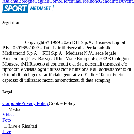
Atalanta
Bologna
Cagliari
Como
Fiorentina
Frosinone
Genoa
Inter
Juvent
Seguici su
Copyright © 1999-
2026
RTI S.p.A. Business Digital -
P.Iva 03976881007 - Tutti i diritti riservati - Per la pubblicità
Mediamond S.p.A. - RTI S.p.A., Mediaset N.V., sede legale
Amsterdam (Paesi Bassi) - Uffici Viale Europa 46, 20093 Cologno
Monzese (MI)
Rispetto ai contenuti e ai dati personali trasmessi e/o
riprodotti è vietata ogni utilizzazione funzionale all’addestramento di
sistemi di intelligenza artificiale generativa. È altresì fatto divieto
espresso di utilizzare mezzi automatizzati di data scraping.
Legal
Corporate
Privacy Policy
Cookie Policy
Media
Video
Foto
Live e Risultati
Live