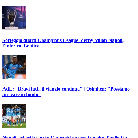
Sorteggio quarti Champions League: derby Milan-Napoli,
l'Inter col Benfica
AdL: "Bravi tutti, il viaggio continua" | Osimhen: "Possiamo
arrivare in fondo"
Napoli, sei nella storia: Eintracht ancora travolto, Spalletti ai