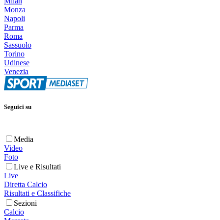
Milan
Monza
Napoli
Parma
Roma
Sassuolo
Torino
Udinese
Venezia
Seguici su
Media
Video
Foto
Live e Risultati
Live
Diretta Calcio
Risultati e Classifiche
Sezioni
Calcio