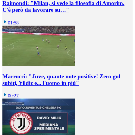
Raimondi: "Milan, si vede la filosofia di Amorim.
C'è però da lavorare su…"
01:58
Marrucci: "Juve, quante note positive! Zero gol
subiti, Yildiz e... l'uomo in più"
00:27