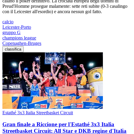
calano il poker definitivo. La crociata europea degli uomini di
Preud'Homme prosegue malamente: sette reti subite (0-3 casalingo
con il Leicester all'esordio) e ancora nessun gol fatto.
calcio
Leicester-Porto
gruppo G
champions league
Copenaghen-Bruges
classifica
Estathé 3x3 Italia Streetbasket Circuit
Gran finale a Riccione per l'Estathé 3x3 Italia
Streetbasket Circuit: All Star e DKB regine d'Italia