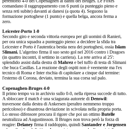
perentorio 4-0 del Copenaghen ai danni del Bruges. Le Foxes
comandano il raggruppamento con 6 punti (a punteggio pieno e
senza reti subite) davanti ai danesi (a quota 4). Seguono la
formazione portoghese (1 punto) e quella belga, ancora ferma a
zero.
Leicester-Porto 1-0
Secondo giro e seconda vittoria europea per gli uomini di Ranieri,
per ora unica squadra a punteggio pieno: a decidere la sfida tra
Leicester e Porto è l'autentica bestia nera dei portoghesi, ossia
Islam
Slimani.
L'algerino firma il suo sesto gol nel 2016 contro i Dragoes
(in quattro incontri, il settimo in carriera). La rete arriva al 25':
splendido assist dalla destra di
Mahrez
e bel tuffo di testa di Slimani
che buca Casillas. La reazione degli ospiti non è veemente ma l'ex
tecnico di Roma e Inter rischia di capitolare a cinque dal termine:
l'esterno di Corona, deviato, termina la sua corsa sul palo.
Copenaghen-Bruges 4-0
Il primo tempo va in archivio sullo 0-0, nella ripresa succede di tutto.
A sbloccare il match è una sciagurata autorete di
Denswil
:
traversone dalla destra di Ankersen (peraltro nemmeno troppo
pericoloso) e disastrosa deviazione in scivolata nella propria porta.
Lo stesso difensore procura il rigore che poi un ottimo
Butelle
neutralizza ad Augustinsson. Il Bruges non trova però la forza di
reagire:
Delaney
firma il raddoppio, quindi
Santander e Jorgensen