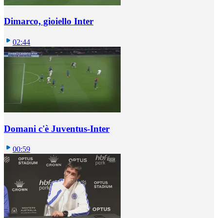
Dimarco, gioiello Inter
02:44
Domani c'è Juventus-Inter
00:59