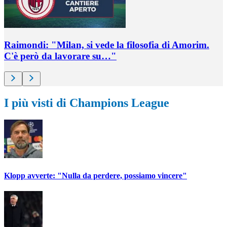
Raimondi: "Milan, si vede la filosofia di Amorim.
C'è però da lavorare su…"
I più visti di Champions League
Klopp avverte: "Nulla da perdere, possiamo vincere"