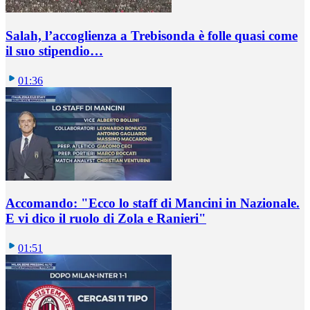
Salah, l’accoglienza a Trebisonda è folle quasi come
il suo stipendio…
01:36
Accomando: "Ecco lo staff di Mancini in Nazionale.
E vi dico il ruolo di Zola e Ranieri"
01:51