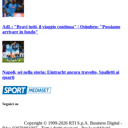
AdL: "Bravi tutti, il viaggio continua" | Osimhen: "Possiamo
arrivare in fondo"
Napoli, sei nella storia: Eintracht ancora travolto, Spalletti ai
quarti
Seguici su
Copyright © 1999-
2026
RTI S.p.A. Business Digital -