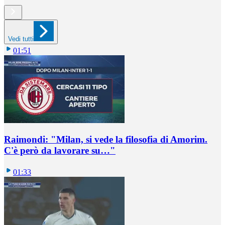
Vedi tutti
01:51
Raimondi: "Milan, si vede la filosofia di Amorim.
C'è però da lavorare su…"
01:33