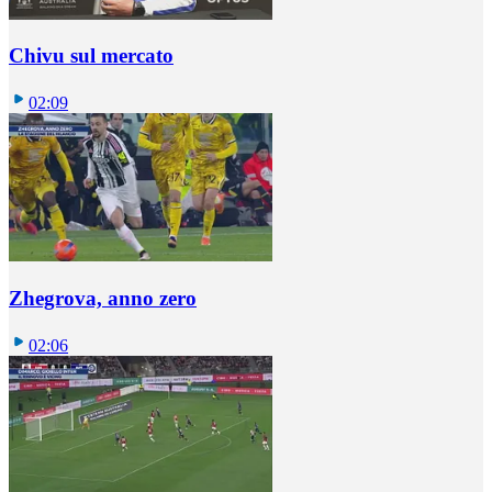
Chivu sul mercato
02:09
Zhegrova, anno zero
02:06