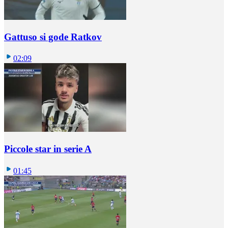
Gattuso si gode Ratkov
02:09
Piccole star in serie A
01:45