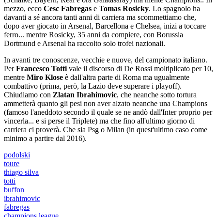
mezzo, ecco
Cesc
Fabregas
e
Tomas
Rosicky
. Lo spagnolo ha
davanti a sé ancora tanti anni di carriera ma scommettiamo che,
dopo aver giocato in Arsenal, Barcellona e Chelsea, inizi a toccare
ferro... mentre Rosicky, 35 anni da compiere, con Borussia
Dortmund e Arsenal ha raccolto solo trofei nazionali.
In avanti tre conoscenze, vecchie e nuove, del campionato italiano.
Per
Francesco Totti
vale il discorso di De Rossi moltiplicato per 10,
mentre
Miro Klose
è dall'altra parte di Roma ma ugualmente
combattivo (prima, però, la Lazio deve superare i playoff).
Chiudiamo con
Zlatan Ibrahimovic
, che neanche sotto tortura
ammetterà quanto gli pesi non aver alzato neanche una Champions
(famoso l'aneddoto secondo il quale se ne andò dall'Inter proprio per
vincerla... e si perse il Triplete) ma che fino all'ultimo giorno di
carriera ci proverà. Che sia Psg o Milan (in quest'ultimo caso come
minimo a partire dal 2016).
podolski
toure
thiago silva
totti
buffon
ibrahimovic
fabregas
champions league