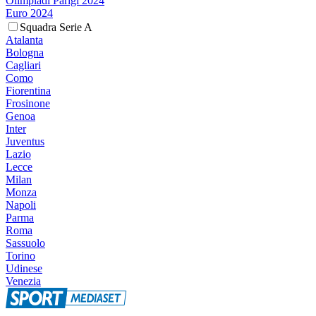
Olimpiadi Parigi 2024
Euro 2024
Squadra Serie A
Atalanta
Bologna
Cagliari
Como
Fiorentina
Frosinone
Genoa
Inter
Juventus
Lazio
Lecce
Milan
Monza
Napoli
Parma
Roma
Sassuolo
Torino
Udinese
Venezia