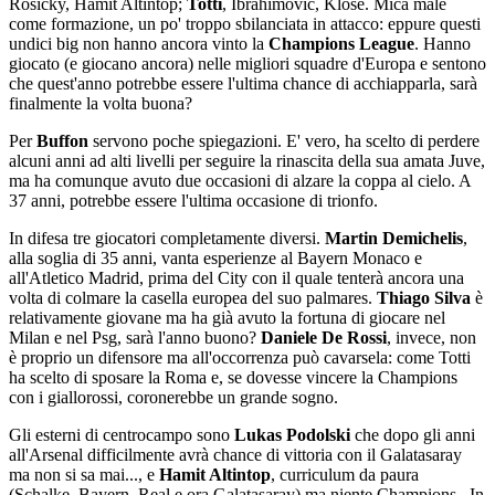
Rosicky, Hamit Altintop;
Totti
, Ibrahimovic, Klose. Mica male
come formazione, un po' troppo sbilanciata in attacco: eppure questi
undici big non hanno ancora vinto la
Champions League
. Hanno
giocato (e giocano ancora) nelle migliori squadre d'Europa e sentono
che quest'anno potrebbe essere l'ultima chance di acchiapparla, sarà
finalmente la volta buona?
Per
Buffon
servono poche spiegazioni. E' vero, ha scelto di perdere
alcuni anni ad alti livelli per seguire la rinascita della sua amata Juve,
ma ha comunque avuto due occasioni di alzare la coppa al cielo. A
37 anni, potrebbe essere l'ultima occasione di trionfo.
In difesa tre giocatori completamente diversi.
Martin Demichelis
,
alla soglia di 35 anni, vanta esperienze al Bayern Monaco e
all'Atletico Madrid, prima del City con il quale tenterà ancora una
volta di colmare la casella europea del suo palmares.
Thiago Silva
è
relativamente giovane ma ha già avuto la fortuna di giocare nel
Milan e nel Psg, sarà l'anno buono?
Daniele De Rossi
, invece, non
è proprio un difensore ma all'occorrenza può cavarsela: come Totti
ha scelto di sposare la Roma e, se dovesse vincere la Champions
con i giallorossi, coronerebbe un grande sogno.
Gli esterni di centrocampo sono
Lukas
Podolski
che dopo gli anni
all'Arsenal difficilmente avrà chance di vittoria con il Galatasaray
ma non si sa mai..., e
Hamit Altintop
, curriculum da paura
(Schalke, Bayern, Real e ora Galatasaray) ma niente Champions.. In