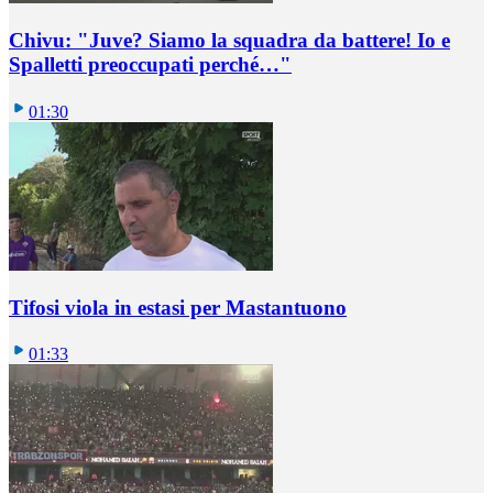
Chivu: "Juve? Siamo la squadra da battere! Io e
Spalletti preoccupati perché…"
01:30
Tifosi viola in estasi per Mastantuono
01:33