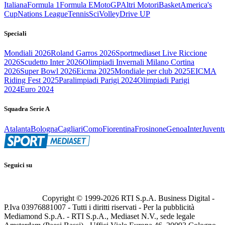
Italiana
Formula 1
Formula E
MotoGP
Altri Motori
Basket
America's
Cup
Nations League
Tennis
Sci
Volley
Drive UP
Speciali
Mondiali 2026
Roland Garros 2026
Sportmediaset Live Riccione
2026
Scudetto Inter 2026
Olimpiadi Invernali Milano Cortina
2026
Super Bowl 2026
Eicma 2025
Mondiale per club 2025
EICMA
Riding Fest 2025
Paralimpiadi Parigi 2024
Olimpiadi Parigi
2024
Euro 2024
Squadra Serie A
Atalanta
Bologna
Cagliari
Como
Fiorentina
Frosinone
Genoa
Inter
Juvent
Seguici su
Copyright © 1999-
2026
RTI S.p.A. Business Digital -
P.Iva 03976881007 - Tutti i diritti riservati - Per la pubblicità
Mediamond S.p.A. - RTI S.p.A., Mediaset N.V., sede legale