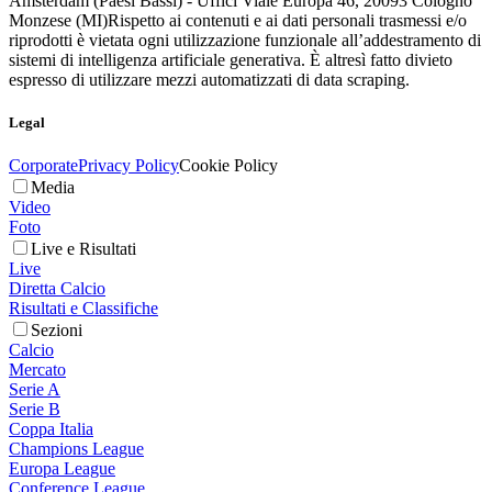
Amsterdam (Paesi Bassi) - Uffici Viale Europa 46, 20093 Cologno
Monzese (MI)
Rispetto ai contenuti e ai dati personali trasmessi e/o
riprodotti è vietata ogni utilizzazione funzionale all’addestramento di
sistemi di intelligenza artificiale generativa. È altresì fatto divieto
espresso di utilizzare mezzi automatizzati di data scraping.
Legal
Corporate
Privacy Policy
Cookie Policy
Media
Video
Foto
Live e Risultati
Live
Diretta Calcio
Risultati e Classifiche
Sezioni
Calcio
Mercato
Serie A
Serie B
Coppa Italia
Champions League
Europa League
Conference League