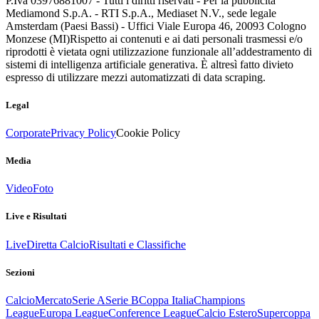
P.Iva 03976881007 - Tutti i diritti riservati - Per la pubblicità
Mediamond S.p.A. - RTI S.p.A., Mediaset N.V., sede legale
Amsterdam (Paesi Bassi) - Uffici Viale Europa 46, 20093 Cologno
Monzese (MI)
Rispetto ai contenuti e ai dati personali trasmessi e/o
riprodotti è vietata ogni utilizzazione funzionale all’addestramento di
sistemi di intelligenza artificiale generativa. È altresì fatto divieto
espresso di utilizzare mezzi automatizzati di data scraping.
Legal
Corporate
Privacy Policy
Cookie Policy
Media
Video
Foto
Live e Risultati
Live
Diretta Calcio
Risultati e Classifiche
Sezioni
Calcio
Mercato
Serie A
Serie B
Coppa Italia
Champions
League
Europa League
Conference League
Calcio Estero
Supercoppa