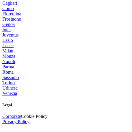
Cagliari
Como
Fiorentina
Frosinone
Genoa
Inter
Juventus
Lazio
Lecce
Milan
Monza
Napoli
Parma
Roma
Sassuolo
Torino
Udinese
Venezia
Legal
Corporate
Cookie Policy
Privacy Policy