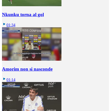
Nkunku torna al gol
01:34
Amorim non si nasconde
01:14