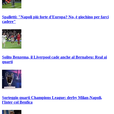
Spalletti: "Napoli più forte d'Europa? No, è giochino per farci
cadere"
Solito Benzema, il Liverpool cade anche al Bernabeu: Real ai
quarti
Sorteggio quarti Champions League: derby Milan-Napoli,
l'Inter col Benfica