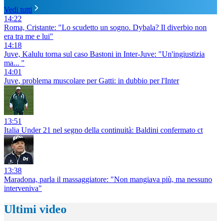
Vedi tutti
14:22
Roma, Cristante: "Lo scudetto un sogno. Dybala? Il diverbio non
era tra me e lui"
14:18
Juve, Kalulu torna sul caso Bastoni in Inter-Juve: "Un'ingiustizia
ma... "
14:01
Juve, problema muscolare per Gatti: in dubbio per l'Inter
13:51
Italia Under 21 nel segno della continuità: Baldini confermato ct
13:38
Maradona, parla il massaggiatore: "Non mangiava più, ma nessuno
interveniva"
Ultimi video