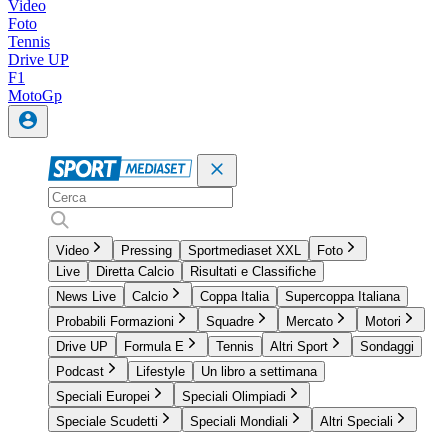
Video
Foto
Tennis
Drive UP
F1
MotoGp
Video
Pressing
Sportmediaset XXL
Foto
Live
Diretta Calcio
Risultati e Classifiche
News Live
Calcio
Coppa Italia
Supercoppa Italiana
Probabili Formazioni
Squadre
Mercato
Motori
Drive UP
Formula E
Tennis
Altri Sport
Sondaggi
Podcast
Lifestyle
Un libro a settimana
Speciali Europei
Speciali Olimpiadi
Speciale Scudetti
Speciali Mondiali
Altri Speciali