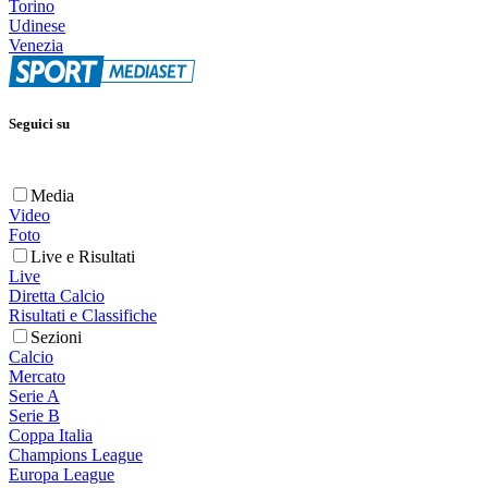
Torino
Udinese
Venezia
Seguici su
Media
Video
Foto
Live e Risultati
Live
Diretta Calcio
Risultati e Classifiche
Sezioni
Calcio
Mercato
Serie A
Serie B
Coppa Italia
Champions League
Europa League