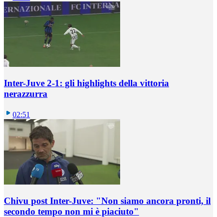
Inter-Juve 2-1: gli highlights della vittoria
nerazzurra
02:51
Chivu post Inter-Juve: "Non siamo ancora pronti, il
secondo tempo non mi è piaciuto"