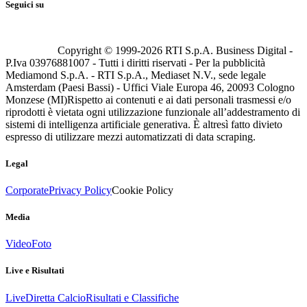
Seguici su
Copyright © 1999-
2026
RTI S.p.A. Business Digital -
P.Iva 03976881007 - Tutti i diritti riservati - Per la pubblicità
Mediamond S.p.A. - RTI S.p.A., Mediaset N.V., sede legale
Amsterdam (Paesi Bassi) - Uffici Viale Europa 46, 20093 Cologno
Monzese (MI)
Rispetto ai contenuti e ai dati personali trasmessi e/o
riprodotti è vietata ogni utilizzazione funzionale all’addestramento di
sistemi di intelligenza artificiale generativa. È altresì fatto divieto
espresso di utilizzare mezzi automatizzati di data scraping.
Legal
Corporate
Privacy Policy
Cookie Policy
Media
Video
Foto
Live e Risultati
Live
Diretta Calcio
Risultati e Classifiche