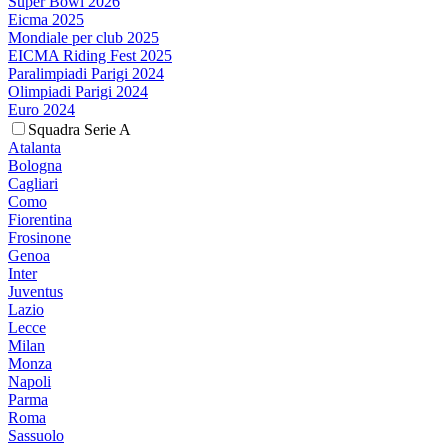
Super Bowl 2026
Eicma 2025
Mondiale per club 2025
EICMA Riding Fest 2025
Paralimpiadi Parigi 2024
Olimpiadi Parigi 2024
Euro 2024
Squadra Serie A
Atalanta
Bologna
Cagliari
Como
Fiorentina
Frosinone
Genoa
Inter
Juventus
Lazio
Lecce
Milan
Monza
Napoli
Parma
Roma
Sassuolo