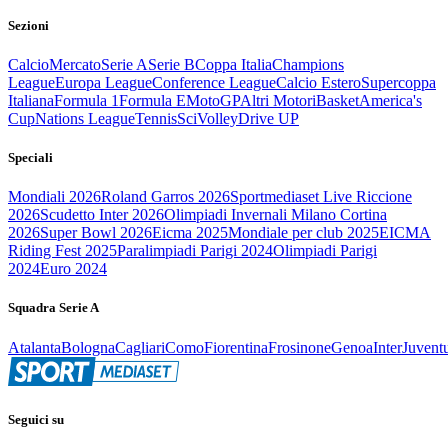
Sezioni
Calcio
Mercato
Serie A
Serie B
Coppa Italia
Champions
League
Europa League
Conference League
Calcio Estero
Supercoppa
Italiana
Formula 1
Formula E
MotoGP
Altri Motori
Basket
America's
Cup
Nations League
Tennis
Sci
Volley
Drive UP
Speciali
Mondiali 2026
Roland Garros 2026
Sportmediaset Live Riccione
2026
Scudetto Inter 2026
Olimpiadi Invernali Milano Cortina
2026
Super Bowl 2026
Eicma 2025
Mondiale per club 2025
EICMA
Riding Fest 2025
Paralimpiadi Parigi 2024
Olimpiadi Parigi
2024
Euro 2024
Squadra Serie A
Atalanta
Bologna
Cagliari
Como
Fiorentina
Frosinone
Genoa
Inter
Juvent
Seguici su