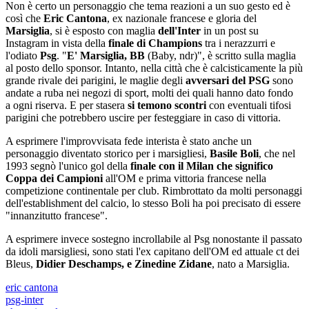
Non è certo un personaggio che tema reazioni a un suo gesto ed è
così che
Eric Cantona
, ex nazionale francese e gloria del
Marsiglia
, si è esposto con maglia
dell'Inter
in un post su
Instagram in vista della
finale di Champions
tra i nerazzurri e
l'odiato
Psg
. "
E' Marsiglia, BB
(Baby, ndr)", è scritto sulla maglia
al posto dello sponsor. Intanto, nella città che è calcisticamente la più
grande rivale dei parigini, le maglie degli
avversari del PSG
sono
andate a ruba nei negozi di sport, molti dei quali hanno dato fondo
a ogni riserva. E per stasera
si temono scontri
con eventuali tifosi
parigini che potrebbero uscire per festeggiare in caso di vittoria.
A esprimere l'improvvisata fede interista è stato anche un
personaggio diventato storico per i marsigliesi,
Basile Boli
, che nel
1993 segnò l'unico gol della
finale con il Milan che significo
Coppa dei Campioni
all'OM e prima vittoria francese nella
competizione continentale per club. Rimbrottato da molti personaggi
dell'establishment del calcio, lo stesso Boli ha poi precisato di essere
"innanzitutto francese".
A esprimere invece sostegno incrollabile al Psg nonostante il passato
da idoli marsigliesi, sono stati l'ex capitano dell'OM ed attuale ct dei
Bleus,
Didier Deschamps, e Zinedine Zidane
, nato a Marsiglia.
eric cantona
psg-inter