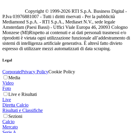
Copyright © 1999-
2026
RTI S.p.A. Business Digital -
P.Iva 03976881007 - Tutti i diritti riservati - Per la pubblicità
Mediamond S.p.A. - RTI S.p.A., Mediaset N.V., sede legale
Amsterdam (Paesi Bassi) - Uffici Viale Europa 46, 20093 Cologno
Monzese (MI)
Rispetto ai contenuti e ai dati personali trasmessi e/o
riprodotti è vietata ogni utilizzazione funzionale all’addestramento di
sistemi di intelligenza artificiale generativa. È altresì fatto divieto
espresso di utilizzare mezzi automatizzati di data scraping.
Legal
Corporate
Privacy Policy
Cookie Policy
Media
Video
Foto
Live e Risultati
Live
Diretta Calcio
Risultati e Classifiche
Sezioni
Calcio
Mercato
Serie A