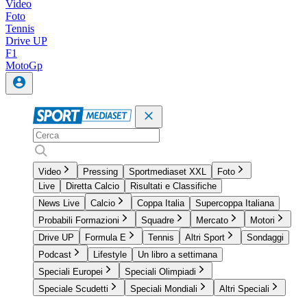
Video
Foto
Tennis
Drive UP
F1
MotoGp
Video
Pressing
Sportmediaset XXL
Foto
Live
Diretta Calcio
Risultati e Classifiche
News Live
Calcio
Coppa Italia
Supercoppa Italiana
Probabili Formazioni
Squadre
Mercato
Motori
Drive UP
Formula E
Tennis
Altri Sport
Sondaggi
Podcast
Lifestyle
Un libro a settimana
Speciali Europei
Speciali Olimpiadi
Speciale Scudetti
Speciali Mondiali
Altri Speciali