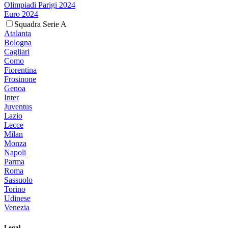
Olimpiadi Parigi 2024
Euro 2024
Squadra Serie A
Atalanta
Bologna
Cagliari
Como
Fiorentina
Frosinone
Genoa
Inter
Juventus
Lazio
Lecce
Milan
Monza
Napoli
Parma
Roma
Sassuolo
Torino
Udinese
Venezia
Legal