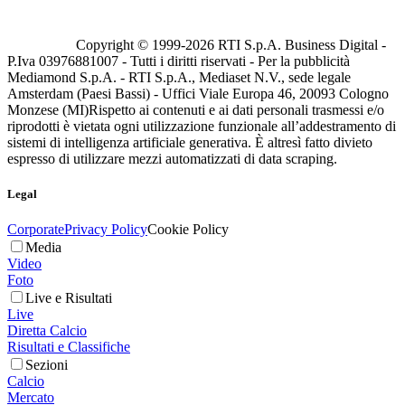
Copyright © 1999-
2026
RTI S.p.A. Business Digital -
P.Iva 03976881007 - Tutti i diritti riservati - Per la pubblicità
Mediamond S.p.A. - RTI S.p.A., Mediaset N.V., sede legale
Amsterdam (Paesi Bassi) - Uffici Viale Europa 46, 20093 Cologno
Monzese (MI)
Rispetto ai contenuti e ai dati personali trasmessi e/o
riprodotti è vietata ogni utilizzazione funzionale all’addestramento di
sistemi di intelligenza artificiale generativa. È altresì fatto divieto
espresso di utilizzare mezzi automatizzati di data scraping.
Legal
Corporate
Privacy Policy
Cookie Policy
Media
Video
Foto
Live e Risultati
Live
Diretta Calcio
Risultati e Classifiche
Sezioni
Calcio
Mercato