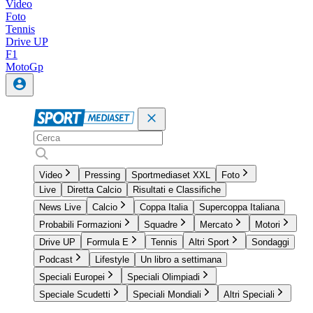
Video
Foto
Tennis
Drive UP
F1
MotoGp
Video
Pressing
Sportmediaset XXL
Foto
Live
Diretta Calcio
Risultati e Classifiche
News Live
Calcio
Coppa Italia
Supercoppa Italiana
Probabili Formazioni
Squadre
Mercato
Motori
Drive UP
Formula E
Tennis
Altri Sport
Sondaggi
Podcast
Lifestyle
Un libro a settimana
Speciali Europei
Speciali Olimpiadi
Speciale Scudetti
Speciali Mondiali
Altri Speciali