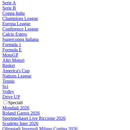
Serie A
Serie B
Coppa Italia
Champions League
Europa League
Conference League
Calcio Estero
Supercoppa Italiana
Formula 1
Formula E
MotoGP
Altri Motori
Basket
America's Cup
Nations League
Tennis
Sci
Volley
Drive UP
Speciali
Mondiali 2026
Roland Garros 2026
Sportmediaset Live Riccione 2026
Scudetto Inter 2026
Olimpiadi Invernali Milano Cortina 2026