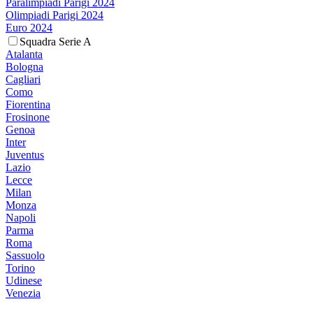
Paralimpiadi Parigi 2024
Olimpiadi Parigi 2024
Euro 2024
Squadra Serie A
Atalanta
Bologna
Cagliari
Como
Fiorentina
Frosinone
Genoa
Inter
Juventus
Lazio
Lecce
Milan
Monza
Napoli
Parma
Roma
Sassuolo
Torino
Udinese
Venezia