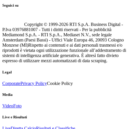
Seguici su
Copyright © 1999-
2026
RTI S.p.A. Business Digital -
P.Iva 03976881007 - Tutti i diritti riservati - Per la pubblicità
Mediamond S.p.A. - RTI S.p.A., Mediaset N.V., sede legale
Amsterdam (Paesi Bassi) - Uffici Viale Europa 46, 20093 Cologno
Monzese (MI)
Rispetto ai contenuti e ai dati personali trasmessi e/o
riprodotti è vietata ogni utilizzazione funzionale all’addestramento di
sistemi di intelligenza artificiale generativa. È altresì fatto divieto
espresso di utilizzare mezzi automatizzati di data scraping.
Legal
Corporate
Privacy Policy
Cookie Policy
Media
Video
Foto
Live e Risultati
Live
Diretta Calcio
Risultati e Classifiche