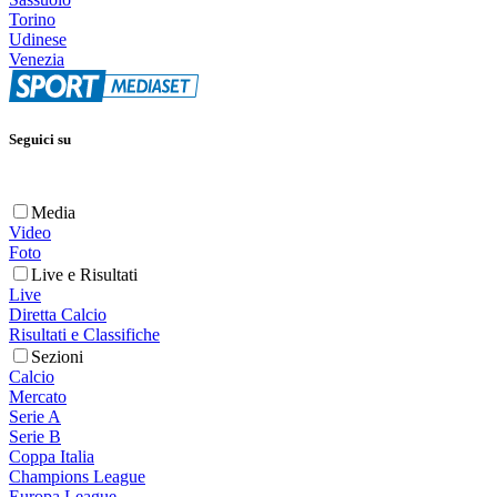
Torino
Udinese
Venezia
Seguici su
Media
Video
Foto
Live e Risultati
Live
Diretta Calcio
Risultati e Classifiche
Sezioni
Calcio
Mercato
Serie A
Serie B
Coppa Italia
Champions League
Europa League