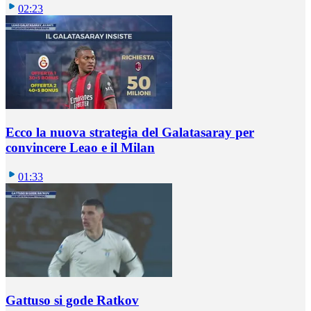
02:23
Ecco la nuova strategia del Galatasaray per
convincere Leao e il Milan
01:33
Gattuso si gode Ratkov