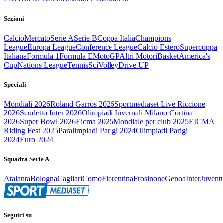
Sezioni
Calcio
Mercato
Serie A
Serie B
Coppa Italia
Champions
League
Europa League
Conference League
Calcio Estero
Supercoppa
Italiana
Formula 1
Formula E
MotoGP
Altri Motori
Basket
America's
Cup
Nations League
Tennis
Sci
Volley
Drive UP
Speciali
Mondiali 2026
Roland Garros 2026
Sportmediaset Live Riccione
2026
Scudetto Inter 2026
Olimpiadi Invernali Milano Cortina
2026
Super Bowl 2026
Eicma 2025
Mondiale per club 2025
EICMA
Riding Fest 2025
Paralimpiadi Parigi 2024
Olimpiadi Parigi
2024
Euro 2024
Squadra Serie A
Atalanta
Bologna
Cagliari
Como
Fiorentina
Frosinone
Genoa
Inter
Juvent
Seguici su