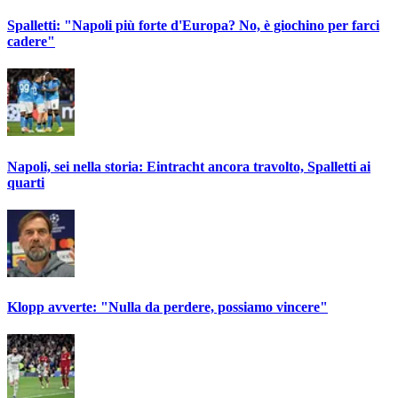
Spalletti: "Napoli più forte d'Europa? No, è giochino per farci
cadere"
Napoli, sei nella storia: Eintracht ancora travolto, Spalletti ai
quarti
Klopp avverte: "Nulla da perdere, possiamo vincere"