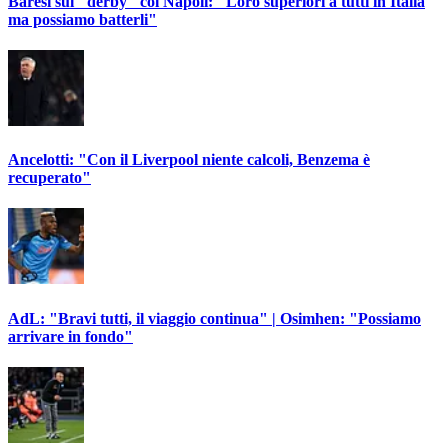
Baresi sul "derby" col Napoli: "Loro superiori a tutti in Italia
ma possiamo batterli"
Ancelotti: "Con il Liverpool niente calcoli, Benzema è
recuperato"
AdL: "Bravi tutti, il viaggio continua" | Osimhen: "Possiamo
arrivare in fondo"