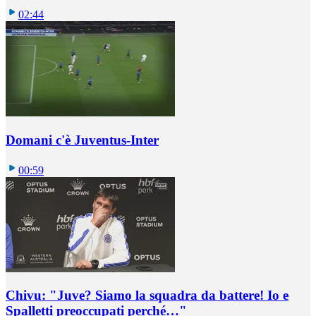
02:44
Domani c'è Juventus-Inter
00:59
Chivu: "Juve? Siamo la squadra da battere! Io e
Spalletti preoccupati perché…"