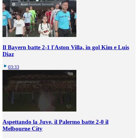
Il Bayern batte 2-1 l'Aston Villa, in gol Kim e Luis
Diaz
03:33
Aspettando la Juve, il Palermo batte 2-0 il
Melbourne City