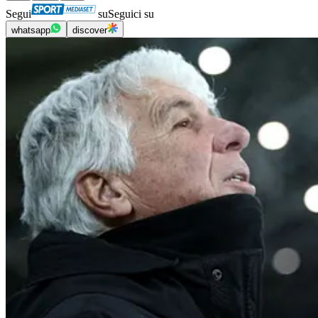
Segui
su
Seguici su
whatsapp
discover