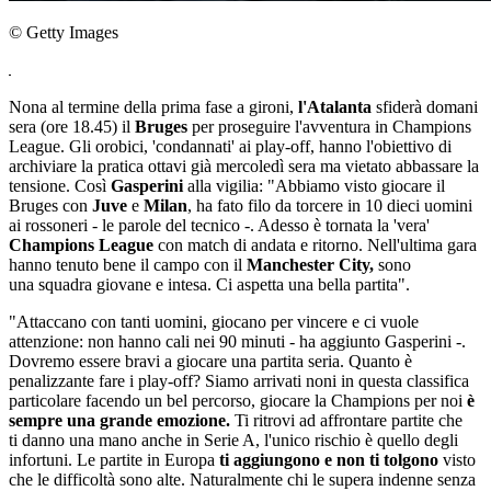
© Getty Images
Nona al termine della prima fase a gironi,
l'Atalanta
sfiderà domani
sera (ore 18.45) il
Bruges
per proseguire l'avventura in Champions
League. Gli orobici, 'condannati' ai play-off, hanno l'obiettivo di
archiviare la pratica ottavi già mercoledì sera ma vietato abbassare la
tensione. Così
Gasperini
alla vigilia: "Abbiamo visto giocare il
Bruges con
Juve
e
Milan
, ha fato filo da torcere in 10 dieci uomini
ai rossoneri - le parole del tecnico -. Adesso è tornata la 'vera'
Champions League
con match di andata e ritorno. Nell'ultima gara
hanno tenuto bene il campo con il
Manchester City,
sono
una squadra giovane e intesa. Ci aspetta una bella partita".
"Attaccano con tanti uomini, giocano per vincere e ci vuole
attenzione: non hanno cali nei 90 minuti - ha aggiunto Gasperini -.
Dovremo essere bravi a giocare una partita seria. Quanto è
penalizzante fare i play-off? Siamo arrivati noni in questa classifica
particolare facendo un bel percorso, giocare la Champions per noi
è
sempre una grande emozione.
Ti ritrovi ad affrontare partite che
ti danno una mano anche in Serie A, l'unico rischio è quello degli
infortuni. Le partite in Europa
ti aggiungono e non ti tolgono
visto
che le difficoltà sono alte. Naturalmente chi le supera indenne senza