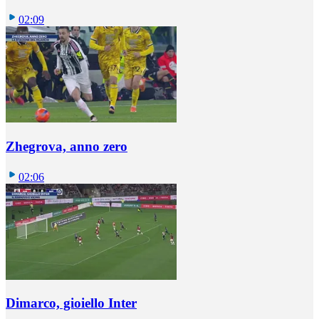
02:09
Zhegrova, anno zero
02:06
Dimarco, gioiello Inter