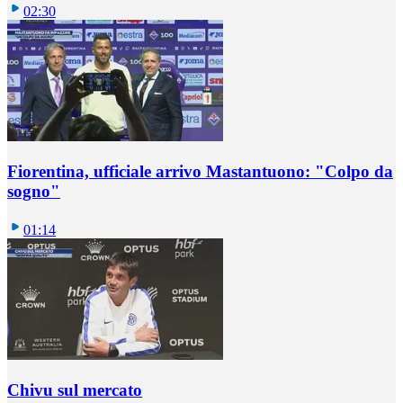
02:30
Fiorentina, ufficiale arrivo Mastantuono: "Colpo da
sogno"
01:14
Chivu sul mercato