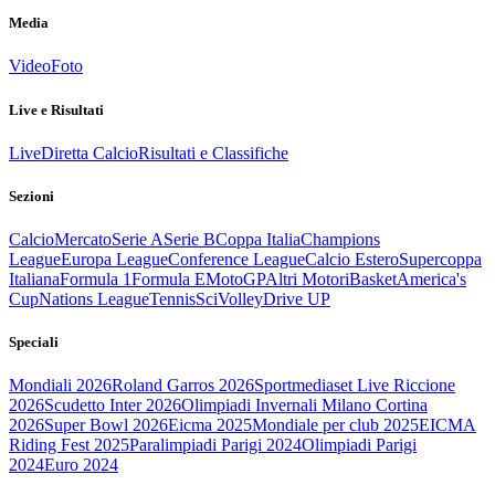
Media
Video
Foto
Live e Risultati
Live
Diretta Calcio
Risultati e Classifiche
Sezioni
Calcio
Mercato
Serie A
Serie B
Coppa Italia
Champions
League
Europa League
Conference League
Calcio Estero
Supercoppa
Italiana
Formula 1
Formula E
MotoGP
Altri Motori
Basket
America's
Cup
Nations League
Tennis
Sci
Volley
Drive UP
Speciali
Mondiali 2026
Roland Garros 2026
Sportmediaset Live Riccione
2026
Scudetto Inter 2026
Olimpiadi Invernali Milano Cortina
2026
Super Bowl 2026
Eicma 2025
Mondiale per club 2025
EICMA
Riding Fest 2025
Paralimpiadi Parigi 2024
Olimpiadi Parigi
2024
Euro 2024