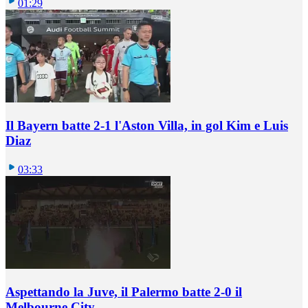
01:29
Il Bayern batte 2-1 l'Aston Villa, in gol Kim e Luis
Diaz
03:33
Aspettando la Juve, il Palermo batte 2-0 il
Melbourne City