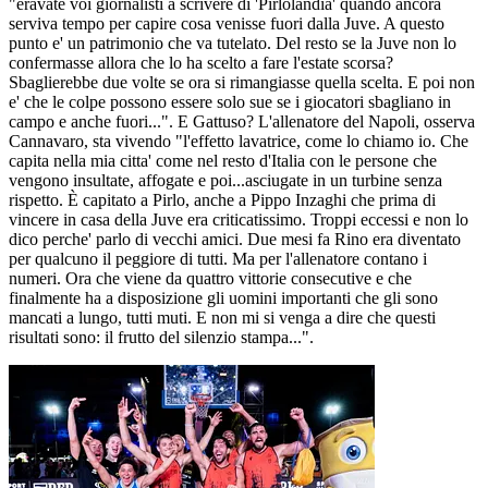
"eravate voi giornalisti a scrivere di 'Pirlolandia' quando ancora
serviva tempo per capire cosa venisse fuori dalla Juve. A questo
punto e' un patrimonio che va tutelato. Del resto se la Juve non lo
confermasse allora che lo ha scelto a fare l'estate scorsa?
Sbaglierebbe due volte se ora si rimangiasse quella scelta. E poi non
e' che le colpe possono essere solo sue se i giocatori sbagliano in
campo e anche fuori...". E Gattuso? L'allenatore del Napoli, osserva
Cannavaro, sta vivendo "l'effetto lavatrice, come lo chiamo io. Che
capita nella mia citta' come nel resto d'Italia con le persone che
vengono insultate, affogate e poi...asciugate in un turbine senza
rispetto. È capitato a Pirlo, anche a Pippo Inzaghi che prima di
vincere in casa della Juve era criticatissimo. Troppi eccessi e non lo
dico perche' parlo di vecchi amici. Due mesi fa Rino era diventato
per qualcuno il peggiore di tutti. Ma per l'allenatore contano i
numeri. Ora che viene da quattro vittorie consecutive e che
finalmente ha a disposizione gli uomini importanti che gli sono
mancati a lungo, tutti muti. E non mi si venga a dire che questi
risultati sono: il frutto del silenzio stampa...".