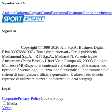
Squadra Serie A
Atalanta
Bologna
Cagliari
Como
Fiorentina
Frosinone
Genoa
Inter
Juvent
Seguici su
Copyright © 1999-
2026
RTI S.p.A. Business Digital -
P.Iva 03976881007 - Tutti i diritti riservati - Per la pubblicità
Mediamond S.p.A. - RTI S.p.A., Mediaset N.V., sede legale
Amsterdam (Paesi Bassi) - Uffici Viale Europa 46, 20093 Cologno
Monzese (MI)
Rispetto ai contenuti e ai dati personali trasmessi e/o
riprodotti è vietata ogni utilizzazione funzionale all’addestramento di
sistemi di intelligenza artificiale generativa. È altresì fatto divieto
espresso di utilizzare mezzi automatizzati di data scraping.
Legal
Corporate
Privacy Policy
Cookie Policy
Media
Video