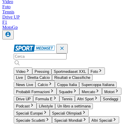
Video
Foto
Tennis
Drive UP
F1
MotoGp
Video
Pressing
Sportmediaset XXL
Foto
Live
Diretta Calcio
Risultati e Classifiche
News Live
Calcio
Coppa Italia
Supercoppa Italiana
Probabili Formazioni
Squadre
Mercato
Motori
Drive UP
Formula E
Tennis
Altri Sport
Sondaggi
Podcast
Lifestyle
Un libro a settimana
Speciali Europei
Speciali Olimpiadi
Speciale Scudetti
Speciali Mondiali
Altri Speciali