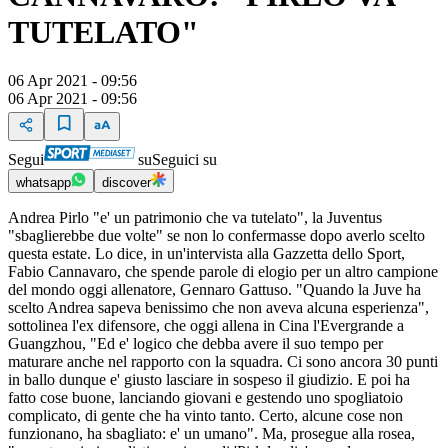
TUTELATO"
06 Apr 2021 - 09:56
06 Apr 2021 - 09:56
Segui
su
Seguici su
whatsapp
discover
Andrea Pirlo "e' un patrimonio che va tutelato", la Juventus
"sbaglierebbe due volte" se non lo confermasse dopo averlo scelto
questa estate. Lo dice, in un'intervista alla Gazzetta dello Sport,
Fabio Cannavaro, che spende parole di elogio per un altro campione
del mondo oggi allenatore, Gennaro Gattuso. "Quando la Juve ha
scelto Andrea sapeva benissimo che non aveva alcuna esperienza",
sottolinea l'ex difensore, che oggi allena in Cina l'Evergrande a
Guangzhou, "Ed e' logico che debba avere il suo tempo per
maturare anche nel rapporto con la squadra. Ci sono ancora 30 punti
in ballo dunque e' giusto lasciare in sospeso il giudizio. E poi ha
fatto cose buone, lanciando giovani e gestendo uno spogliatoio
complicato, di gente che ha vinto tanto. Certo, alcune cose non
funzionano, ha sbagliato: e' un umano". Ma, prosegue alla rosea,