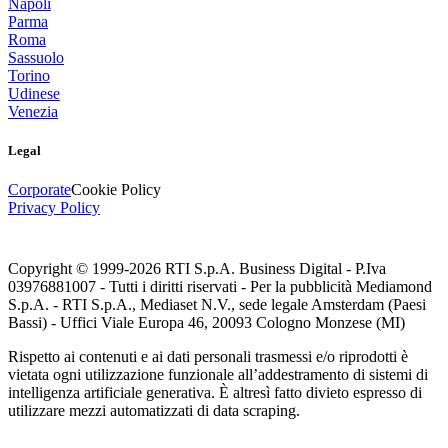
Napoli
Parma
Roma
Sassuolo
Torino
Udinese
Venezia
Legal
Corporate
Cookie Policy
Privacy Policy
Copyright © 1999-
2026
RTI S.p.A. Business Digital - P.Iva
03976881007 - Tutti i diritti riservati - Per la pubblicità Mediamond
S.p.A. - RTI S.p.A., Mediaset N.V., sede legale Amsterdam (Paesi
Bassi) - Uffici Viale Europa 46, 20093 Cologno Monzese (MI)
Rispetto ai contenuti e ai dati personali trasmessi e/o riprodotti è
vietata ogni utilizzazione funzionale all’addestramento di sistemi di
intelligenza artificiale generativa. È altresì fatto divieto espresso di
utilizzare mezzi automatizzati di data scraping.