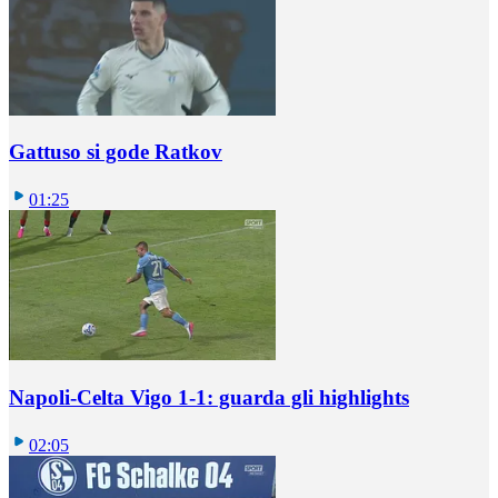
Gattuso si gode Ratkov
01:25
Napoli-Celta Vigo 1-1: guarda gli highlights
02:05