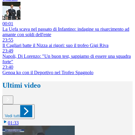
00:01
La Uefa scava nel passato di Infantino: indagine su risarcimento ad
amante con soldi dell'ente
23:55
Il Cagliari batte il Nizza ai rigori: suo il trofeo Gigi Riva
23:49
Napoli, Di Lorenzo: "Un buon test, sappiamo di essere una squadra
forte"
23:40
Genoa ko con il Deportivo nel Trofeo Spagnolo
Ultimi video
Vedi tutti
01:33