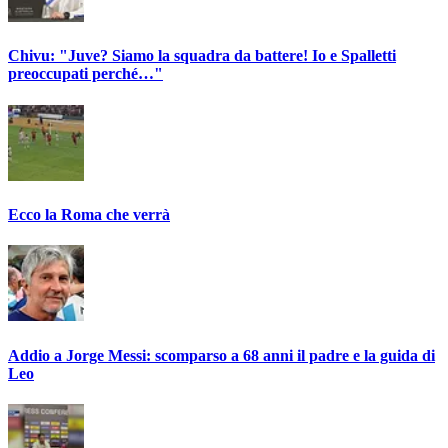
Chivu: "Juve? Siamo la squadra da battere! Io e Spalletti
preoccupati perché…"
Ecco la Roma che verrà
Addio a Jorge Messi: scomparso a 68 anni il padre e la guida di
Leo