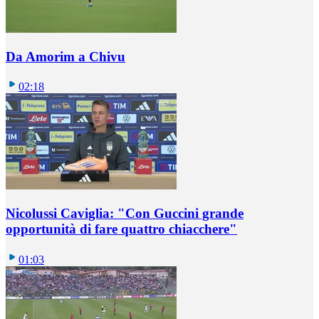
Da Amorim a Chivu
02:18
Nicolussi Caviglia: "Con Guccini grande
opportunità di fare quattro chiacchere"
01:03