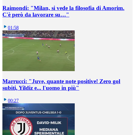
Raimondi: "Milan, si vede la filosofia di Amorim.
C'è però da lavorare su…"
01:58
Marrucci: "Juve, quante note positive! Zero gol
subiti, Yildiz e... l'uomo in più"
00:27