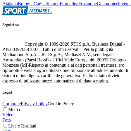
Atalanta
Bologna
Cagliari
Como
Fiorentina
Frosinone
Genoa
Inter
Juvent
Seguici su
Copyright © 1999-
2026
RTI S.p.A. Business Digital -
P.Iva 03976881007 - Tutti i diritti riservati - Per la pubblicità
Mediamond S.p.A. - RTI S.p.A., Mediaset N.V., sede legale
Amsterdam (Paesi Bassi) - Uffici Viale Europa 46, 20093 Cologno
Monzese (MI)
Rispetto ai contenuti e ai dati personali trasmessi e/o
riprodotti è vietata ogni utilizzazione funzionale all’addestramento di
sistemi di intelligenza artificiale generativa. È altresì fatto divieto
espresso di utilizzare mezzi automatizzati di data scraping.
Legal
Corporate
Privacy Policy
Cookie Policy
Media
Video
Foto
Live e Risultati