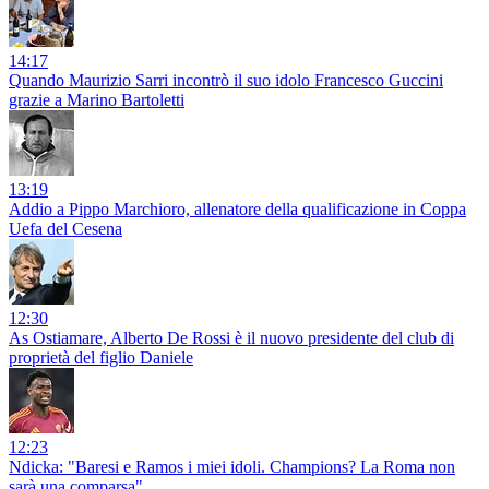
14:17
Quando Maurizio Sarri incontrò il suo idolo Francesco Guccini
grazie a Marino Bartoletti
13:19
Addio a Pippo Marchioro, allenatore della qualificazione in Coppa
Uefa del Cesena
12:30
As Ostiamare, Alberto De Rossi è il nuovo presidente del club di
proprietà del figlio Daniele
12:23
Ndicka: "Baresi e Ramos i miei idoli. Champions? La Roma non
sarà una comparsa"