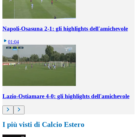
Napoli-Osasuna 2-1: gli highlights dell'amichevole
01:04
Lazio-Ostiamare 4-0: gli highlights dell'amichevole
I più visti di Calcio Estero