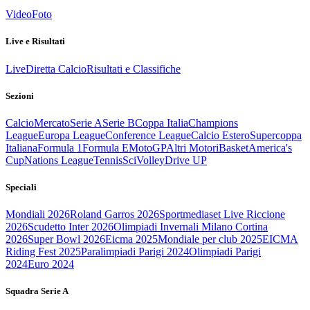
Video
Foto
Live e Risultati
Live
Diretta Calcio
Risultati e Classifiche
Sezioni
Calcio
Mercato
Serie A
Serie B
Coppa Italia
Champions
League
Europa League
Conference League
Calcio Estero
Supercoppa
Italiana
Formula 1
Formula E
MotoGP
Altri Motori
Basket
America's
Cup
Nations League
Tennis
Sci
Volley
Drive UP
Speciali
Mondiali 2026
Roland Garros 2026
Sportmediaset Live Riccione
2026
Scudetto Inter 2026
Olimpiadi Invernali Milano Cortina
2026
Super Bowl 2026
Eicma 2025
Mondiale per club 2025
EICMA
Riding Fest 2025
Paralimpiadi Parigi 2024
Olimpiadi Parigi
2024
Euro 2024
Squadra Serie A