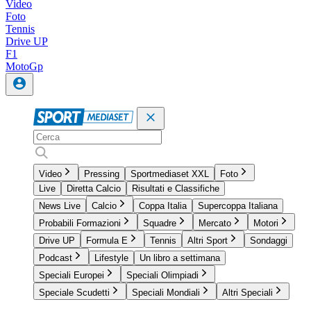
Video
Foto
Tennis
Drive UP
F1
MotoGp
Video
Pressing
Sportmediaset XXL
Foto
Live
Diretta Calcio
Risultati e Classifiche
News Live
Calcio
Coppa Italia
Supercoppa Italiana
Probabili Formazioni
Squadre
Mercato
Motori
Drive UP
Formula E
Tennis
Altri Sport
Sondaggi
Podcast
Lifestyle
Un libro a settimana
Speciali Europei
Speciali Olimpiadi
Speciale Scudetti
Speciali Mondiali
Altri Speciali