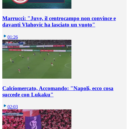
Marrucci: "Juve, il centrocampo non convince e
davanti Vlahovic ha lasciato un vuoto"
01:26
Calciomercato, Accomando: "Napoli, ecco cosa
succede con Lukaku"
02:03