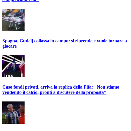
Spagna, Gudelj collassa in campo: si riprende e vuole tornare a
giocare
Caso fondi privati, arriva la replica della Fifa: "Non stiamo
vendendo il calcio, pronti a discutere della proposta"