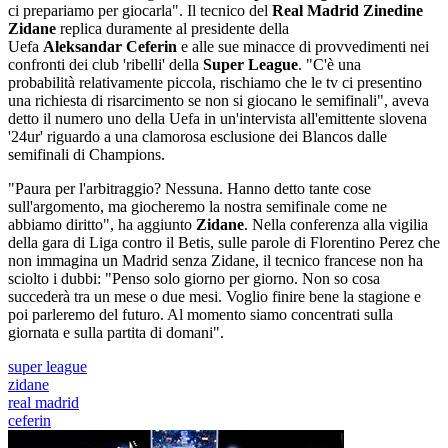
ci prepariamo per giocarla". Il tecnico del
Real Madrid Zinedine
Zidane
replica duramente al presidente della
Uefa
Aleksandar Ceferin
e alle sue minacce di provvedimenti nei
confronti dei club 'ribelli' della
Super League
. "C'è una
probabilità relativamente piccola, rischiamo che le tv ci presentino
una richiesta di risarcimento se non si giocano le semifinali", aveva
detto il numero uno della Uefa in un'intervista all'emittente slovena
'24ur' riguardo a una clamorosa esclusione dei Blancos dalle
semifinali di Champions.
"Paura per l'arbitraggio? Nessuna. Hanno detto tante cose
sull'argomento, ma giocheremo la nostra semifinale come ne
abbiamo diritto", ha aggiunto
Zidane
. Nella conferenza alla vigilia
della gara di Liga contro il Betis, sulle parole di Florentino Perez che
non immagina un Madrid senza Zidane, il tecnico francese non ha
sciolto i dubbi: "Penso solo giorno per giorno. Non so cosa
succederà tra un mese o due mesi. Voglio finire bene la stagione e
poi parleremo del futuro. Al momento siamo concentrati sulla
giornata e sulla partita di domani".
super league
zidane
real madrid
ceferin