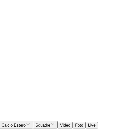
Calcio Estero
Squadre
Video
Foto
Live