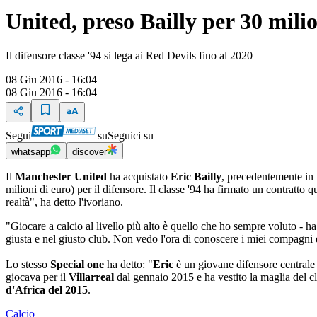
United, preso Bailly per 30 mili
Il difensore classe '94 si lega ai Red Devils fino al 2020
08 Giu 2016 - 16:04
08 Giu 2016 - 16:04
Segui
su
Seguici su
whatsapp
discover
Il
Manchester United
ha acquistato
Eric Bailly
, precedentemente in f
milioni di euro) per il difensore. Il classe '94 ha firmato un contratto
realtà", ha detto l'ivoriano.
"Giocare a calcio al livello più alto è quello che ho sempre voluto - 
giusta e nel giusto club. Non vedo l'ora di conoscere i miei compagni 
Lo stesso
Special one
ha detto: "
Eric
è un giovane difensore centrale c
giocava per il
Villarreal
dal gennaio 2015 e ha vestito la maglia del c
d'Africa del 2015
.
Calcio