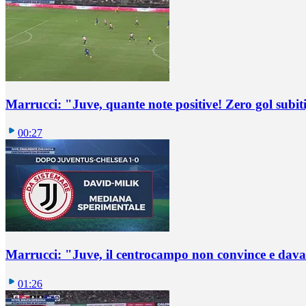
Marrucci: "Juve, quante note positive! Zero gol subiti,
00:27
Marrucci: "Juve, il centrocampo non convince e dava
01:26