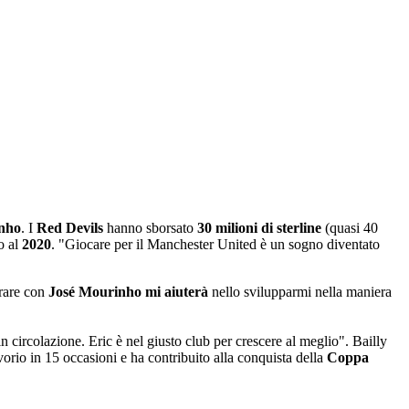
nho
. I
Red Devils
hanno sborsato
30 milioni di sterline
(quasi 40
o al
2020
. "Giocare per il Manchester United è un sogno diventato
orare con
José Mourinho
mi aiuterà
nello svilupparmi nella maniera
n circolazione. Eric è nel giusto club per crescere al meglio". Bailly
orio in 15 occasioni e ha contribuito alla conquista della
Coppa