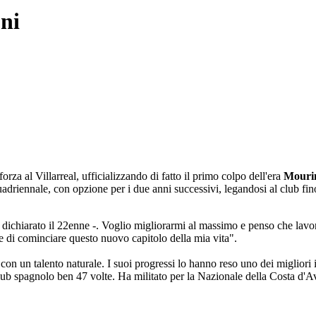
oni
orza al Villarreal, ufficializzando di fatto il primo colpo dell'era
Mouri
 quadriennale, con opzione per i due anni successivi, legandosi al club fin
ha dichiarato il 22enne -. Voglio migliorarmi al massimo e penso che lav
e di cominciare questo nuovo capitolo della mia vita".
on un talento naturale. I suoi progressi lo hanno reso uno dei migliori i
lub spagnolo ben 47 volte. Ha militato per la Nazionale della Costa d'Av