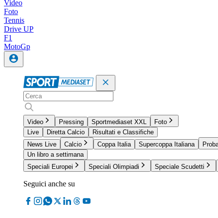
Video
Foto
Tennis
Drive UP
F1
MotoGp
Video
Pressing
Sportmediaset XXL
Foto
Live
Diretta Calcio
Risultati e Classifiche
News Live
Calcio
Coppa Italia
Supercoppa Italiana
Proba
Un libro a settimana
Speciali Europei
Speciali Olimpiadi
Speciale Scudetti
Seguici anche su