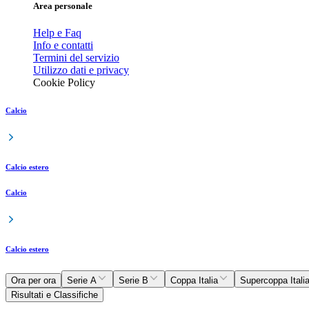
Area personale
Help e Faq
Info e contatti
Termini del servizio
Utilizzo dati e privacy
Cookie Policy
Calcio
Calcio estero
Calcio
Calcio estero
Ora per ora
Serie A
Serie B
Coppa Italia
Supercoppa Itali
Risultati e Classifiche