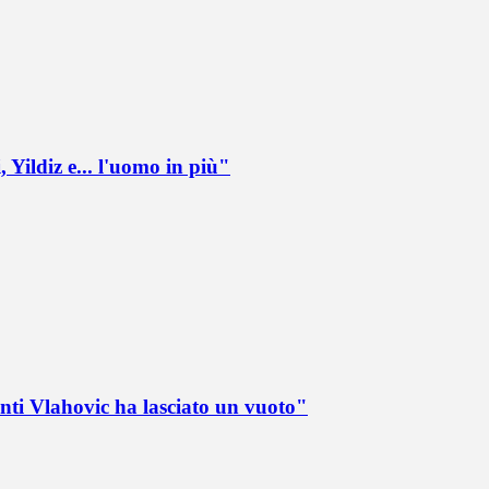
 Yildiz e... l'uomo in più"
nti Vlahovic ha lasciato un vuoto"