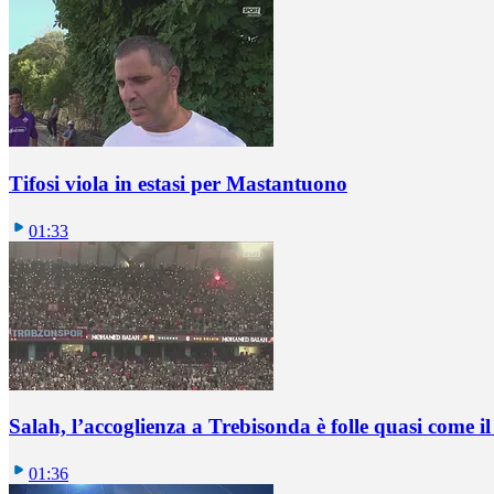
Tifosi viola in estasi per Mastantuono
01:33
Salah, l’accoglienza a Trebisonda è folle quasi come i
01:36