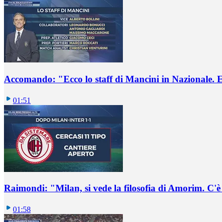
Accomando: "Ecco lo staff di Mancini in Nazionale. E 
01:51
Raimondi: "Milan, si vede la filosofia di Amorim. C'
01:58