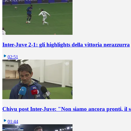
Inter-Juve 2-1: gli highlights della vittoria nerazzurra
02:51
Chivu post Inter-Juve: "Non siamo ancora pronti, il
01:44