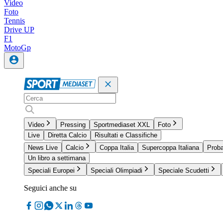
Video
Foto
Tennis
Drive UP
F1
MotoGp
Video
Pressing
Sportmediaset XXL
Foto
Live
Diretta Calcio
Risultati e Classifiche
News Live
Calcio
Coppa Italia
Supercoppa Italiana
Proba
Un libro a settimana
Speciali Europei
Speciali Olimpiadi
Speciale Scudetti
Seguici anche su