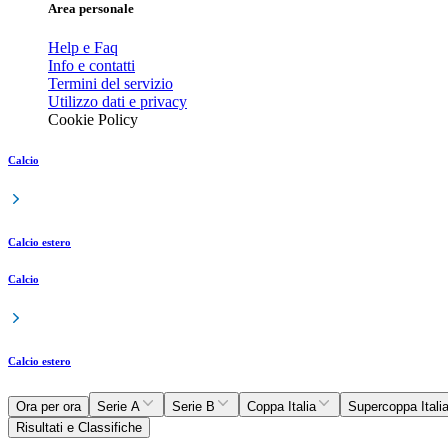
Area personale
Help e Faq
Info e contatti
Termini del servizio
Utilizzo dati e privacy
Cookie Policy
Calcio
Calcio estero
Calcio
Calcio estero
Ora per ora
Serie A
Serie B
Coppa Italia
Supercoppa Itali
Risultati e Classifiche