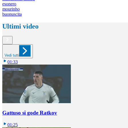
esonero
mourinho
buonuscita
Ultimi video
Vedi tutti
01:33
Gattuso si gode Ratkov
01:25