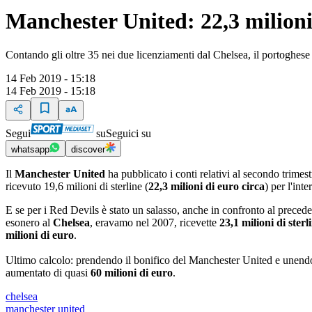
Manchester United: 22,3 milion
Contando gli oltre 35 nei due licenziamenti dal Chelsea, il portoghese 
14 Feb 2019 - 15:18
14 Feb 2019 - 15:18
Segui
su
Seguici su
whatsapp
discover
Il
Manchester United
ha pubblicato i conti relativi al secondo trime
ricevuto 19,6 milioni di sterline (
22,3 milioni di euro circa
) per l'int
E se per i Red Devils è stato un salasso, anche in confronto al precede
esonero al
Chelsea
, eravamo nel 2007, ricevette
23,1 milioni di sterl
milioni di euro
.
Ultimo calcolo: prendendo il bonifico del Manchester United e unendo
aumentato di quasi
60 milioni di euro
.
chelsea
manchester united