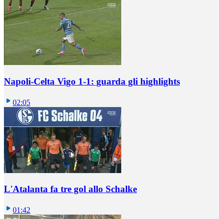
Napoli-Celta Vigo 1-1: guarda gli highlights
02:05
L'Atalanta fa tre gol allo Schalke
01:42