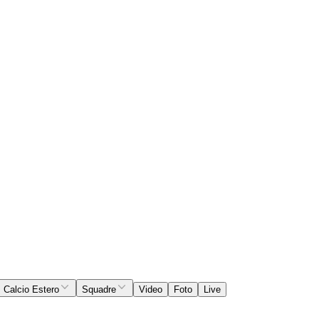
Calcio Estero
Squadre
Video
Foto
Live