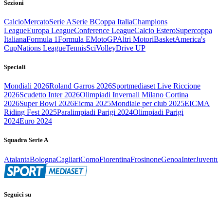
Sezioni
Calcio
Mercato
Serie A
Serie B
Coppa Italia
Champions
League
Europa League
Conference League
Calcio Estero
Supercoppa
Italiana
Formula 1
Formula E
MotoGP
Altri Motori
Basket
America's
Cup
Nations League
Tennis
Sci
Volley
Drive UP
Speciali
Mondiali 2026
Roland Garros 2026
Sportmediaset Live Riccione
2026
Scudetto Inter 2026
Olimpiadi Invernali Milano Cortina
2026
Super Bowl 2026
Eicma 2025
Mondiale per club 2025
EICMA
Riding Fest 2025
Paralimpiadi Parigi 2024
Olimpiadi Parigi
2024
Euro 2024
Squadra Serie A
Atalanta
Bologna
Cagliari
Como
Fiorentina
Frosinone
Genoa
Inter
Juvent
Seguici su