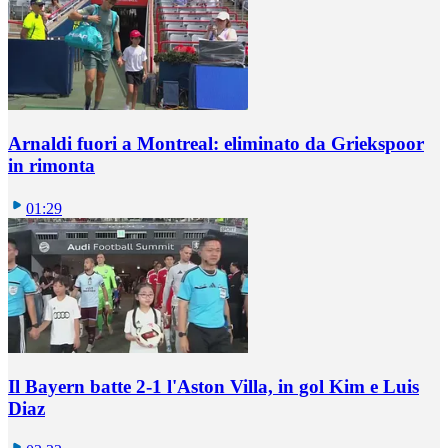
Arnaldi fuori a Montreal: eliminato da Griekspoor
in rimonta
01:29
Il Bayern batte 2-1 l'Aston Villa, in gol Kim e Luis
Diaz