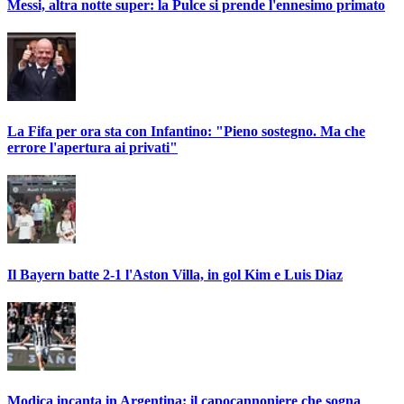
Messi, altra notte super: la Pulce si prende l'ennesimo primato
La Fifa per ora sta con Infantino: "Pieno sostegno. Ma che
errore l'apertura ai privati"
Il Bayern batte 2-1 l'Aston Villa, in gol Kim e Luis Diaz
Modica incanta in Argentina: il capocannoniere che sogna