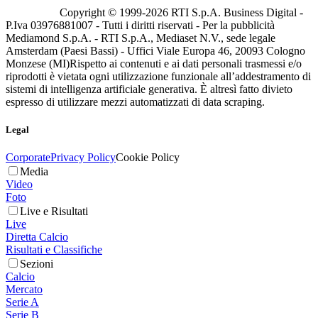
Copyright © 1999-
2026
RTI S.p.A. Business Digital -
P.Iva 03976881007 - Tutti i diritti riservati - Per la pubblicità
Mediamond S.p.A. - RTI S.p.A., Mediaset N.V., sede legale
Amsterdam (Paesi Bassi) - Uffici Viale Europa 46, 20093 Cologno
Monzese (MI)
Rispetto ai contenuti e ai dati personali trasmessi e/o
riprodotti è vietata ogni utilizzazione funzionale all’addestramento di
sistemi di intelligenza artificiale generativa. È altresì fatto divieto
espresso di utilizzare mezzi automatizzati di data scraping.
Legal
Corporate
Privacy Policy
Cookie Policy
Media
Video
Foto
Live e Risultati
Live
Diretta Calcio
Risultati e Classifiche
Sezioni
Calcio
Mercato
Serie A
Serie B