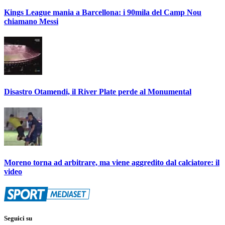
Kings League mania a Barcellona: i 90mila del Camp Nou
chiamano Messi
Disastro Otamendi, il River Plate perde al Monumental
Moreno torna ad arbitrare, ma viene aggredito dal calciatore: il
video
Seguici su