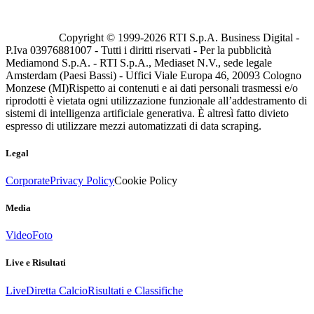
Copyright © 1999-
2026
RTI S.p.A. Business Digital -
P.Iva 03976881007 - Tutti i diritti riservati - Per la pubblicità
Mediamond S.p.A. - RTI S.p.A., Mediaset N.V., sede legale
Amsterdam (Paesi Bassi) - Uffici Viale Europa 46, 20093 Cologno
Monzese (MI)
Rispetto ai contenuti e ai dati personali trasmessi e/o
riprodotti è vietata ogni utilizzazione funzionale all’addestramento di
sistemi di intelligenza artificiale generativa. È altresì fatto divieto
espresso di utilizzare mezzi automatizzati di data scraping.
Legal
Corporate
Privacy Policy
Cookie Policy
Media
Video
Foto
Live e Risultati
Live
Diretta Calcio
Risultati e Classifiche