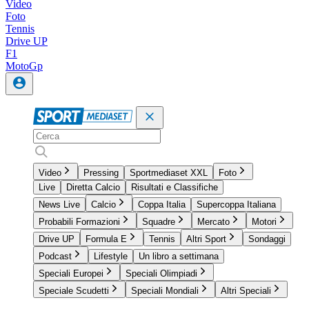
Video
Foto
Tennis
Drive UP
F1
MotoGp
Video
Pressing
Sportmediaset XXL
Foto
Live
Diretta Calcio
Risultati e Classifiche
News Live
Calcio
Coppa Italia
Supercoppa Italiana
Probabili Formazioni
Squadre
Mercato
Motori
Drive UP
Formula E
Tennis
Altri Sport
Sondaggi
Podcast
Lifestyle
Un libro a settimana
Speciali Europei
Speciali Olimpiadi
Speciale Scudetti
Speciali Mondiali
Altri Speciali