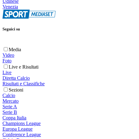
Udinese
Venezia
Seguici su
Media
Video
Foto
Live e Risultati
Live
Diretta Calcio
Risultati e Classifiche
Sezioni
Calcio
Mercato
Serie A
Serie B
Coppa Italia
Champions League
Europa League
Conference League