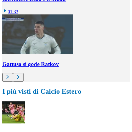
01:33
Gattuso si gode Ratkov
I più visti di Calcio Estero