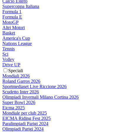
Calcio Estero
Supercoppa Italiana
Formula 1
Formula E
MotoGP
Altri Motori
Basket
America's Cup
Nations League
Tennis
Sci
Volley
Drive UP
Speciali
Mondiali 2026
Roland Garros 2026
Sportmediaset Live Riccione 2026
Scudetto Inter 2026
Olimpiadi Invernali Milano Cortina 2026
Super Bowl 2026
Eicma 2025
Mondiale per club 2025
EICMA Riding Fest 2025
Paralimpiadi Parigi 2024
Olimpiadi Parigi 2024