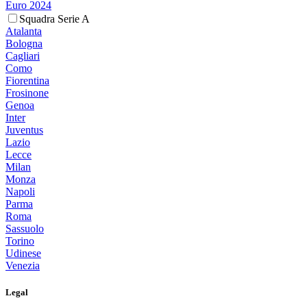
Euro 2024
Squadra Serie A
Atalanta
Bologna
Cagliari
Como
Fiorentina
Frosinone
Genoa
Inter
Juventus
Lazio
Lecce
Milan
Monza
Napoli
Parma
Roma
Sassuolo
Torino
Udinese
Venezia
Legal