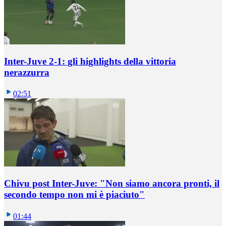
Inter-Juve 2-1: gli highlights della vittoria
nerazzurra
02:51
Chivu post Inter-Juve: "Non siamo ancora pronti, il
secondo tempo non mi è piaciuto"
01:44