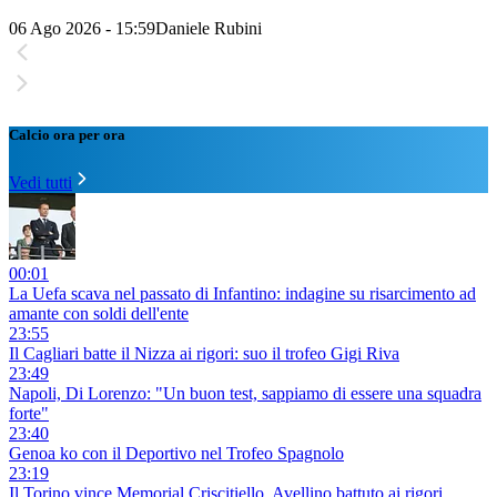
06 Ago 2026 - 15:59
Daniele Rubini
Calcio ora per ora
Vedi tutti
00:01
La Uefa scava nel passato di Infantino: indagine su risarcimento ad
amante con soldi dell'ente
23:55
Il Cagliari batte il Nizza ai rigori: suo il trofeo Gigi Riva
23:49
Napoli, Di Lorenzo: "Un buon test, sappiamo di essere una squadra
forte"
23:40
Genoa ko con il Deportivo nel Trofeo Spagnolo
23:19
Il Torino vince Memorial Criscitiello, Avellino battuto ai rigori