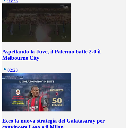
03:33
Aspettando la Juve, il Palermo batte 2-0 il
Melbourne City
02:23
Ecco la nuova strategia del Galatasaray per
convincere Leao e il Milan