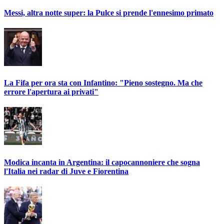
Messi, altra notte super: la Pulce si prende l'ennesimo primato
La Fifa per ora sta con Infantino: "Pieno sostegno. Ma che
errore l'apertura ai privati"
Modica incanta in Argentina: il capocannoniere che sogna
l'Italia nei radar di Juve e Fiorentina