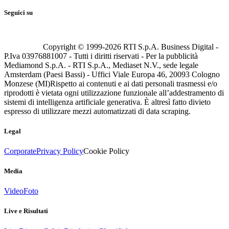
Seguici su
Copyright © 1999-
2026
RTI S.p.A. Business Digital -
P.Iva 03976881007 - Tutti i diritti riservati - Per la pubblicità
Mediamond S.p.A. - RTI S.p.A., Mediaset N.V., sede legale
Amsterdam (Paesi Bassi) - Uffici Viale Europa 46, 20093 Cologno
Monzese (MI)
Rispetto ai contenuti e ai dati personali trasmessi e/o
riprodotti è vietata ogni utilizzazione funzionale all’addestramento di
sistemi di intelligenza artificiale generativa. È altresì fatto divieto
espresso di utilizzare mezzi automatizzati di data scraping.
Legal
Corporate
Privacy Policy
Cookie Policy
Media
Video
Foto
Live e Risultati