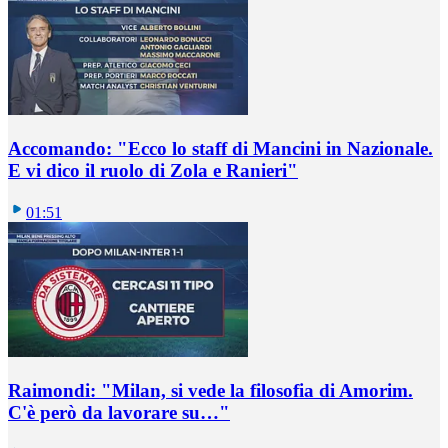
Accomando: "Ecco lo staff di Mancini in Nazionale.
E vi dico il ruolo di Zola e Ranieri"
01:51
Raimondi: "Milan, si vede la filosofia di Amorim.
C'è però da lavorare su…"