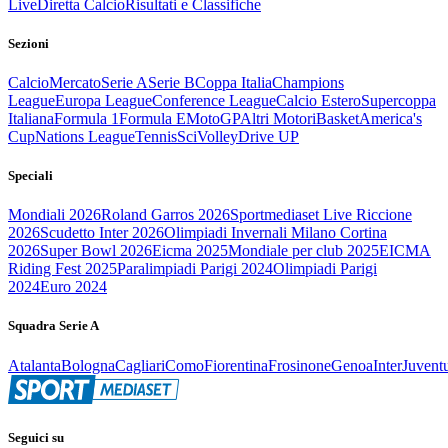
Live
Diretta Calcio
Risultati e Classifiche
Sezioni
Calcio
Mercato
Serie A
Serie B
Coppa Italia
Champions
League
Europa League
Conference League
Calcio Estero
Supercoppa
Italiana
Formula 1
Formula E
MotoGP
Altri Motori
Basket
America's
Cup
Nations League
Tennis
Sci
Volley
Drive UP
Speciali
Mondiali 2026
Roland Garros 2026
Sportmediaset Live Riccione
2026
Scudetto Inter 2026
Olimpiadi Invernali Milano Cortina
2026
Super Bowl 2026
Eicma 2025
Mondiale per club 2025
EICMA
Riding Fest 2025
Paralimpiadi Parigi 2024
Olimpiadi Parigi
2024
Euro 2024
Squadra Serie A
Atalanta
Bologna
Cagliari
Como
Fiorentina
Frosinone
Genoa
Inter
Juvent
Seguici su