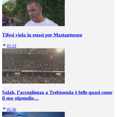
Tifosi viola in estasi per Mastantuono
01:33
Salah, l’accoglienza a Trebisonda è folle quasi come
il suo stipendio…
01:36