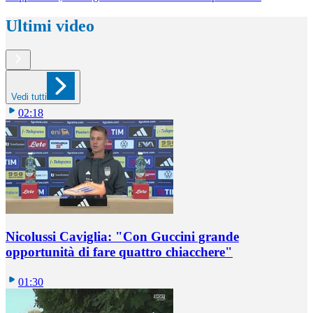
Ultimi video
Vedi tutti
02:18
Nicolussi Caviglia: "Con Guccini grande
opportunità di fare quattro chiacchere"
01:30