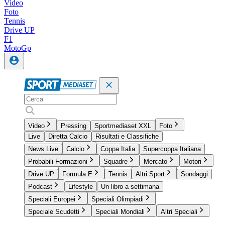
Video
Foto
Tennis
Drive UP
F1
MotoGp
Video
Pressing
Sportmediaset XXL
Foto
Live
Diretta Calcio
Risultati e Classifiche
News Live
Calcio
Coppa Italia
Supercoppa Italiana
Probabili Formazioni
Squadre
Mercato
Motori
Drive UP
Formula E
Tennis
Altri Sport
Sondaggi
Podcast
Lifestyle
Un libro a settimana
Speciali Europei
Speciali Olimpiadi
Speciale Scudetti
Speciali Mondiali
Altri Speciali