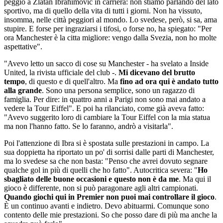
peggio a Zlatan Ibrahimovic in carriera: non stiamo parlando del lato
sportivo, ma di quello della vita di tutti i giorni. Non ha vissuto,
insomma, nelle città peggiori al mondo. Lo svedese, però, si sa, ama
stupire. E forse per ingraziarsi i tifosi, o forse no, ha spiegato: "Per
ora Manchester è la citta migliore: vengo dalla Svezia, non ho molte
aspettative".
"Avevo letto un sacco di cose su Manchester - ha svelato a Inside
United, la rivista ufficiale del club -.
Mi dicevano del brutto
tempo
, di questo e di quell'altro. Ma
fino ad ora qui è andato tutto
alla grande
. Sono una persona semplice, sono un ragazzo di
famiglia. Per dire: in quattro anni a Parigi non sono mai andato a
vedere la Tour Eiffel". E poi ha rilanciato, come già aveva fatto:
"Avevo suggerito loro di cambiare la Tour Eiffel con la mia statua
ma non l'hanno fatto. Se lo faranno, andrò a visitarla".
Poi l'attenzione di Ibra si è spostata sulle prestazioni in campo. La
sua doppietta ha riportato un po' di sorrisi dalle parti di Manchester,
ma lo svedese sa che non basta: "Penso che avrei dovuto segnare
qualche gol in più di quelli che ho fatto". Autocritica severa: "
Ho
sbagliato delle buone occasioni e questo non è da me
. Ma qui il
gioco è differente, non si può paragonare agli altri campionati.
Quando giochi qui in Premier non puoi mai controllare il gioco
.
È un continuo avanti e indietro. Devo abituarmi. Comunque sono
contento delle mie prestazioni. So che posso dare di più ma anche la