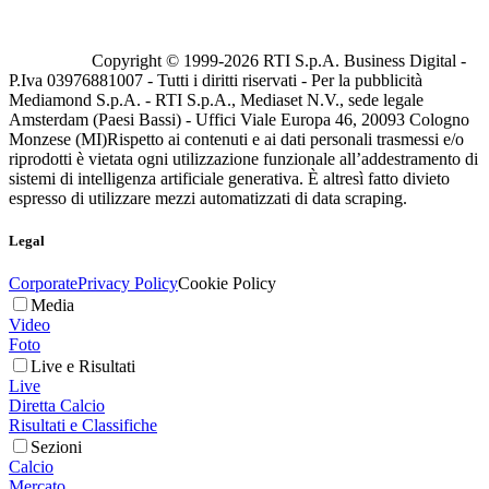
Copyright © 1999-
2026
RTI S.p.A. Business Digital -
P.Iva 03976881007 - Tutti i diritti riservati - Per la pubblicità
Mediamond S.p.A. - RTI S.p.A., Mediaset N.V., sede legale
Amsterdam (Paesi Bassi) - Uffici Viale Europa 46, 20093 Cologno
Monzese (MI)
Rispetto ai contenuti e ai dati personali trasmessi e/o
riprodotti è vietata ogni utilizzazione funzionale all’addestramento di
sistemi di intelligenza artificiale generativa. È altresì fatto divieto
espresso di utilizzare mezzi automatizzati di data scraping.
Legal
Corporate
Privacy Policy
Cookie Policy
Media
Video
Foto
Live e Risultati
Live
Diretta Calcio
Risultati e Classifiche
Sezioni
Calcio
Mercato