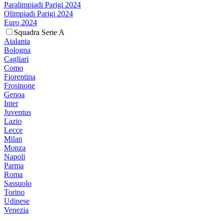
Paralimpiadi Parigi 2024
Olimpiadi Parigi 2024
Euro 2024
Squadra Serie A
Atalanta
Bologna
Cagliari
Como
Fiorentina
Frosinone
Genoa
Inter
Juventus
Lazio
Lecce
Milan
Monza
Napoli
Parma
Roma
Sassuolo
Torino
Udinese
Venezia