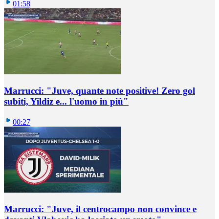
01:58
Marrucci: "Juve, quante note positive! Zero gol
subiti, Yildiz e... l'uomo in più"
00:27
Marrucci: "Juve, il centrocampo non convince e