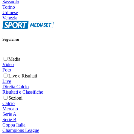
Sassuolo
Torino
Udinese
Venezia
Seguici su
Media
Video
Foto
Live e Risultati
Live
Diretta Calcio
Risultati e Classifiche
Sezioni
Calcio
Mercato
Serie A
Serie B
Coppa Italia
Champions League