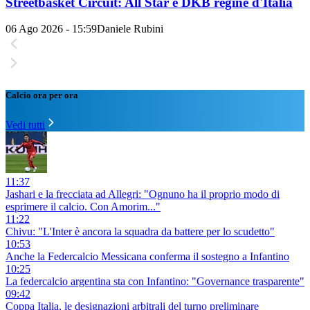
Streetbasket Circuit: All Star e DKB regine d'Italia
06 Ago 2026 - 15:59
Daniele Rubini
Calcio ora per ora
Vedi tutti
11:37
Jashari e la frecciata ad Allegri: "Ognuno ha il proprio modo di
esprimere il calcio. Con Amorim..."
11:22
Chivu: "L'Inter è ancora la squadra da battere per lo scudetto"
10:53
Anche la Federcalcio Messicana conferma il sostegno a Infantino
10:25
La federcalcio argentina sta con Infantino: "Governance trasparente"
09:42
Coppa Italia, le designazioni arbitrali del turno preliminare