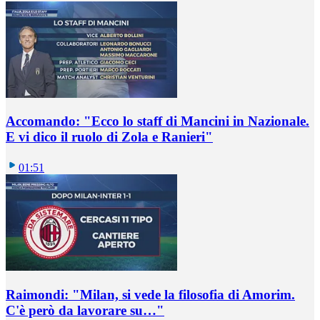
Accomando: "Ecco lo staff di Mancini in Nazionale.
E vi dico il ruolo di Zola e Ranieri"
01:51
Raimondi: "Milan, si vede la filosofia di Amorim.
C'è però da lavorare su…"