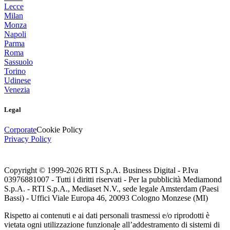
Lecce
Milan
Monza
Napoli
Parma
Roma
Sassuolo
Torino
Udinese
Venezia
Legal
Corporate
Cookie Policy
Privacy Policy
Copyright © 1999-
2026
RTI S.p.A. Business Digital - P.Iva
03976881007 - Tutti i diritti riservati - Per la pubblicità Mediamond
S.p.A. - RTI S.p.A., Mediaset N.V., sede legale Amsterdam (Paesi
Bassi) - Uffici Viale Europa 46, 20093 Cologno Monzese (MI)
Rispetto ai contenuti e ai dati personali trasmessi e/o riprodotti è
vietata ogni utilizzazione funzionale all’addestramento di sistemi di