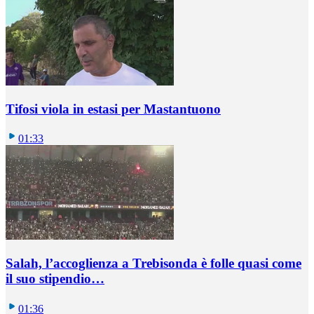
Tifosi viola in estasi per Mastantuono
01:33
Salah, l’accoglienza a Trebisonda è folle quasi come
il suo stipendio…
01:36