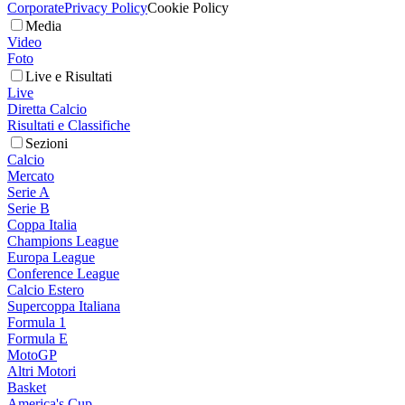
Corporate
Privacy Policy
Cookie Policy
Media
Video
Foto
Live e Risultati
Live
Diretta Calcio
Risultati e Classifiche
Sezioni
Calcio
Mercato
Serie A
Serie B
Coppa Italia
Champions League
Europa League
Conference League
Calcio Estero
Supercoppa Italiana
Formula 1
Formula E
MotoGP
Altri Motori
Basket
America's Cup