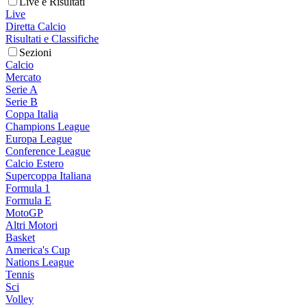
Live e Risultati
Live
Diretta Calcio
Risultati e Classifiche
Sezioni
Calcio
Mercato
Serie A
Serie B
Coppa Italia
Champions League
Europa League
Conference League
Calcio Estero
Supercoppa Italiana
Formula 1
Formula E
MotoGP
Altri Motori
Basket
America's Cup
Nations League
Tennis
Sci
Volley