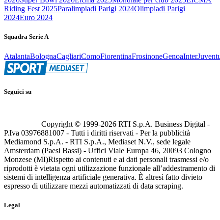
Riding Fest 2025
Paralimpiadi Parigi 2024
Olimpiadi Parigi
2024
Euro 2024
Squadra Serie A
Atalanta
Bologna
Cagliari
Como
Fiorentina
Frosinone
Genoa
Inter
Juvent
Seguici su
Copyright © 1999-
2026
RTI S.p.A. Business Digital -
P.Iva 03976881007 - Tutti i diritti riservati - Per la pubblicità
Mediamond S.p.A. - RTI S.p.A., Mediaset N.V., sede legale
Amsterdam (Paesi Bassi) - Uffici Viale Europa 46, 20093 Cologno
Monzese (MI)
Rispetto ai contenuti e ai dati personali trasmessi e/o
riprodotti è vietata ogni utilizzazione funzionale all’addestramento di
sistemi di intelligenza artificiale generativa. È altresì fatto divieto
espresso di utilizzare mezzi automatizzati di data scraping.
Legal