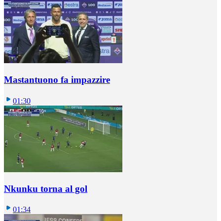
Mastantuono fa impazzire
01:30
Nkunku torna al gol
01:34