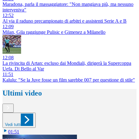
Maradona, parla il massaggiatore: "Non mangiava più, ma nessuno
interveniva"
12:52
Al via il raduno precampionato di arbitri e assistenti Serie A e B
12:09
Milan, Gila raggiunge Pulisic e Gimenez a Milanello
12:08
La rivincita di Artan: escluso dai Mondiali, dirigerà la Supercoppa
Uefa. Di Bello al Var
11:51
Kalulu: "Se la Juve fosse un film sarebbe 007 per questione di stile"
Ultimi video
Vedi tutti
01:51