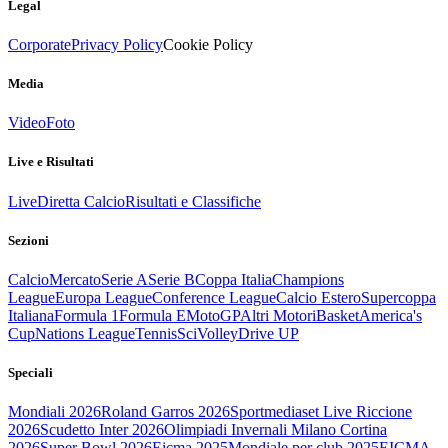
Legal
Corporate
Privacy Policy
Cookie Policy
Media
Video
Foto
Live e Risultati
Live
Diretta Calcio
Risultati e Classifiche
Sezioni
Calcio
Mercato
Serie A
Serie B
Coppa Italia
Champions
League
Europa League
Conference League
Calcio Estero
Supercoppa
Italiana
Formula 1
Formula E
MotoGP
Altri Motori
Basket
America's
Cup
Nations League
Tennis
Sci
Volley
Drive UP
Speciali
Mondiali 2026
Roland Garros 2026
Sportmediaset Live Riccione
2026
Scudetto Inter 2026
Olimpiadi Invernali Milano Cortina
2026
Super Bowl 2026
Eicma 2025
Mondiale per club 2025
EICMA