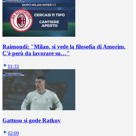
Raimondi: "Milan, si vede la filosofia di Amorim.
C'è però da lavorare su…"
01:33
Gattuso si gode Ratkov
02:09