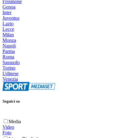
Frosinone
Genoa
Inter
Juventus
Lazio
Lecce
Milan
Monza
Napoli
Parma
Roma
Sassuolo
Torino
Udinese
Venezia
Seguici su
Media
Video
Foto