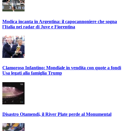
Modica incanta in Argentina: il capocannoniere che sogna
l'Italia nei radar di Juve e Fiorentina
Clamoroso Infantino: Mondiale in vendita con quote a fondi
Usa legati alla famiglia Trump
Disastro Otamendi, il River Plate perde al Monumental