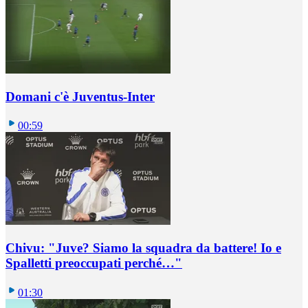
Domani c'è Juventus-Inter
00:59
Chivu: "Juve? Siamo la squadra da battere! Io e
Spalletti preoccupati perché…"
01:30