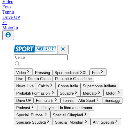
Video
Foto
Tennis
Drive UP
F1
MotoGp
Video
Pressing
Sportmediaset XXL
Foto
Live
Diretta Calcio
Risultati e Classifiche
News Live
Calcio
Coppa Italia
Supercoppa Italiana
Probabili Formazioni
Squadre
Mercato
Motori
Drive UP
Formula E
Tennis
Altri Sport
Sondaggi
Podcast
Lifestyle
Un libro a settimana
Speciali Europei
Speciali Olimpiadi
Speciale Scudetti
Speciali Mondiali
Altri Speciali