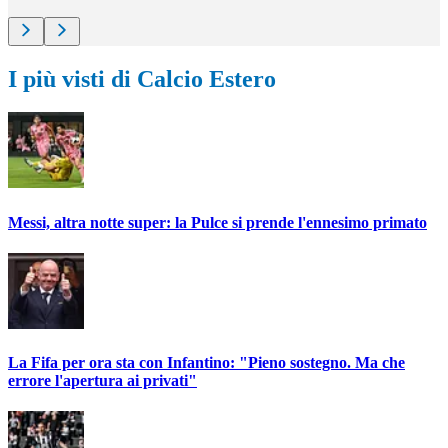
I più visti di Calcio Estero
Messi, altra notte super: la Pulce si prende l'ennesimo primato
La Fifa per ora sta con Infantino: "Pieno sostegno. Ma che
errore l'apertura ai privati"