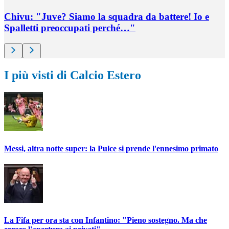
Chivu: "Juve? Siamo la squadra da battere! Io e
Spalletti preoccupati perché…"
I più visti di Calcio Estero
Messi, altra notte super: la Pulce si prende l'ennesimo primato
La Fifa per ora sta con Infantino: "Pieno sostegno. Ma che