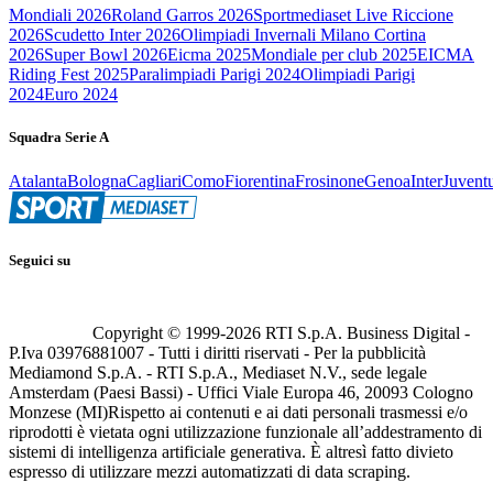
Mondiali 2026
Roland Garros 2026
Sportmediaset Live Riccione
2026
Scudetto Inter 2026
Olimpiadi Invernali Milano Cortina
2026
Super Bowl 2026
Eicma 2025
Mondiale per club 2025
EICMA
Riding Fest 2025
Paralimpiadi Parigi 2024
Olimpiadi Parigi
2024
Euro 2024
Squadra Serie A
Atalanta
Bologna
Cagliari
Como
Fiorentina
Frosinone
Genoa
Inter
Juvent
Seguici su
Copyright © 1999-
2026
RTI S.p.A. Business Digital -
P.Iva 03976881007 - Tutti i diritti riservati - Per la pubblicità
Mediamond S.p.A. - RTI S.p.A., Mediaset N.V., sede legale
Amsterdam (Paesi Bassi) - Uffici Viale Europa 46, 20093 Cologno
Monzese (MI)
Rispetto ai contenuti e ai dati personali trasmessi e/o
riprodotti è vietata ogni utilizzazione funzionale all’addestramento di
sistemi di intelligenza artificiale generativa. È altresì fatto divieto
espresso di utilizzare mezzi automatizzati di data scraping.