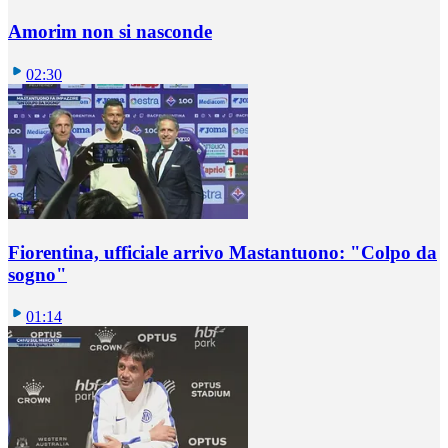
Amorim non si nasconde
02:30
Fiorentina, ufficiale arrivo Mastantuono: "Colpo da
sogno"
01:14