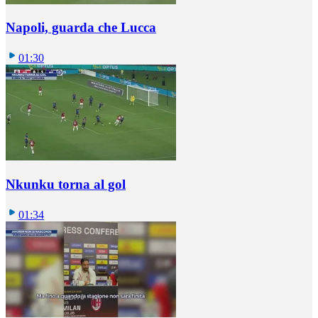
Napoli, guarda che Lucca
01:30
Nkunku torna al gol
01:34