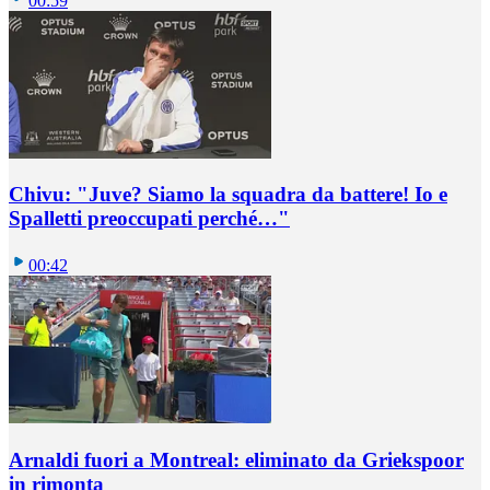
00:59
Chivu: "Juve? Siamo la squadra da battere! Io e
Spalletti preoccupati perché…"
00:42
Arnaldi fuori a Montreal: eliminato da Griekspoor
in rimonta