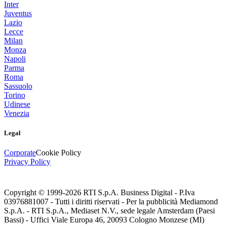
Inter
Juventus
Lazio
Lecce
Milan
Monza
Napoli
Parma
Roma
Sassuolo
Torino
Udinese
Venezia
Legal
Corporate
Cookie Policy
Privacy Policy
Copyright © 1999-
2026
RTI S.p.A. Business Digital - P.Iva
03976881007 - Tutti i diritti riservati - Per la pubblicità Mediamond
S.p.A. - RTI S.p.A., Mediaset N.V., sede legale Amsterdam (Paesi
Bassi) - Uffici Viale Europa 46, 20093 Cologno Monzese (MI)