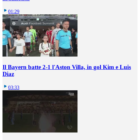
01:29
Il Bayern batte 2-1 l'Aston Villa, in gol Kim e Luis
Diaz
03:33