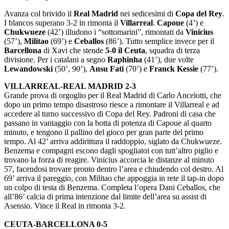
Avanza col brivido il
Real Madrid
nei sedicesimi di
Copa del Rey
.
I blancos superano 3-2 in rimonta il
Villarreal
.
Capoue
(4’) e
Chukwueze
(42’) illudono i “sottomarini”, rimontati da
Vinicius
(57’),
Militao
(69’) e
Ceballos
(86’). Tutto semplice invece per il
Barcellona
di Xavi che stende
5-0 il Ceuta
, squadra di terza
divisione. Per i catalani a segno
Raphinha
(41’), due volte
Lewandowski
(50’, 90’),
Ansu Fati
(70’) e
Franck Kessie
(77’).
VILLARREAL-REAL MADRID 2-3
Grande prova di orgoglio per il Real Madrid di Carlo Ancelotti, che
dopo un primo tempo disastroso riesce a rimontare il Villarreal e ad
accedere al turno successivo di Copa del Rey. Padroni di casa che
passano in vantaggio con la botta di potenza di Capoue al quarto
minuto, e tengono il pallino del gioco per gran parte del primo
tempo. Al 42’ arriva addirittura il raddoppio, siglato da Chukwueze.
Benzema e compagni escono dagli spogliatoi con tutt’altro piglio e
trovano la forza di reagire. Vinicius accorcia le distanze al minuto
57, facendosi trovare pronto dentro l’area e chiudendo col destro. Al
69’ arriva il pareggio, con Militao che appoggia in rete il tap-in dopo
un colpo di testa di Benzema. Completa l’opera Dani Ceballos, che
all’86’ calcia di prima intenzione dal limite dell’area su assist di
Asensio. Vince il Real in rimonta 3-2.
CEUTA-BARCELLONA 0-5