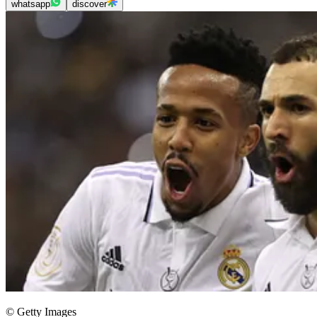
whatsapp
discover
© Getty Images