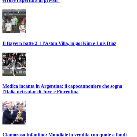
errore l'apertura ai privati"
Il Bayern batte 2-1 l'Aston Villa, in gol Kim e Luis Diaz
Modica incanta in Argentina: il capocannoniere che sogna
l'Italia nei radar di Juve e Fiorentina
Clamoroso Infantino: Mondiale in vendita con quote a fondi