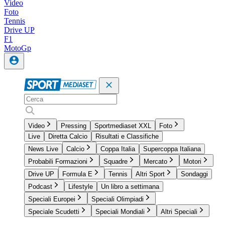
Video
Foto
Tennis
Drive UP
F1
MotoGp
Video
Pressing
Sportmediaset XXL
Foto
Live
Diretta Calcio
Risultati e Classifiche
News Live
Calcio
Coppa Italia
Supercoppa Italiana
Probabili Formazioni
Squadre
Mercato
Motori
Drive UP
Formula E
Tennis
Altri Sport
Sondaggi
Podcast
Lifestyle
Un libro a settimana
Speciali Europei
Speciali Olimpiadi
Speciale Scudetti
Speciali Mondiali
Altri Speciali