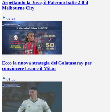
Aspettando la Juve, il Palermo batte 2-0 il
Melbourne City
02:23
Ecco la nuova strategia del Galatasaray per
convincere Leao e il Milan
01:33