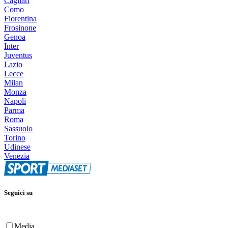
Cagliari
Como
Fiorentina
Frosinone
Genoa
Inter
Juventus
Lazio
Lecce
Milan
Monza
Napoli
Parma
Roma
Sassuolo
Torino
Udinese
Venezia
Seguici su
Media