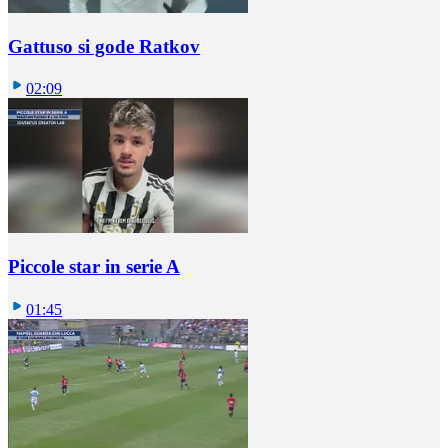
Gattuso si gode Ratkov
02:09
Piccole star in serie A
01:45