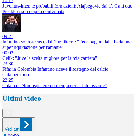
10:17
Juventus-Inter, le probabili formazioni: Alajbegovic dal 1', Gatti out.
Pio-Iddrissou coppia confermata
09:21
Infantino sotto accusa, dall’Inghilterra: "Fece pagare dalla Uefa una
super liquidazione per l'amante"
00:02
Celik: "Juve la scelta migliore per la mia carriera"
23:30
Fifa: in Colombia Infantino riceve il sostegno del calcio
sudamericano
22:25
Catania: "Non rispetteremo i tempi per la fideiussione"
Ultimi video
Vedi tutti