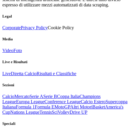
espresso di utilizzare mezzi automatizzati di data scraping.
Legal
Corporate
Privacy Policy
Cookie Policy
Media
Video
Foto
Live e Risultati
Live
Diretta Calcio
Risultati e Classifiche
Sezioni
Calcio
Mercato
Serie A
Serie B
Coppa Italia
Champions
League
Europa League
Conference League
Calcio Estero
Supercoppa
Italiana
Formula 1
Formula E
MotoGP
Altri Motori
Basket
America's
Cup
Nations League
Tennis
Sci
Volley
Drive UP
Speciali