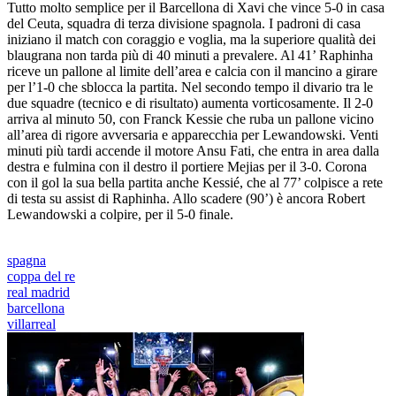
Tutto molto semplice per il Barcellona di Xavi che vince 5-0 in casa
del Ceuta, squadra di terza divisione spagnola. I padroni di casa
iniziano il match con coraggio e voglia, ma la superiore qualità dei
blaugrana non tarda più di 40 minuti a prevalere. Al 41’ Raphinha
riceve un pallone al limite dell’area e calcia con il mancino a girare
per l’1-0 che sblocca la partita. Nel secondo tempo il divario tra le
due squadre (tecnico e di risultato) aumenta vorticosamente. Il 2-0
arriva al minuto 50, con Franck Kessie che ruba un pallone vicino
all’area di rigore avversaria e apparecchia per Lewandowski. Venti
minuti più tardi accende il motore Ansu Fati, che entra in area dalla
destra e fulmina con il destro il portiere Mejias per il 3-0. Corona
con il gol la sua bella partita anche Kessié, che al 77’ colpisce a rete
di testa su assist di Raphinha. Allo scadere (90’) è ancora Robert
Lewandowski a colpire, per il 5-0 finale.
spagna
coppa del re
real madrid
barcellona
villarreal