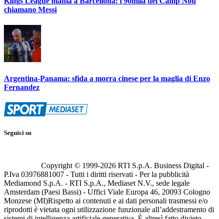
Kings League mania a Barcellona: i 90mila del Camp Nou
chiamano Messi
Argentina-Panama: sfida a morra cinese per la maglia di Enzo
Fernandez
Seguici su
Copyright © 1999-
2026
RTI S.p.A. Business Digital -
P.Iva 03976881007 - Tutti i diritti riservati - Per la pubblicità
Mediamond S.p.A. - RTI S.p.A., Mediaset N.V., sede legale
Amsterdam (Paesi Bassi) - Uffici Viale Europa 46, 20093 Cologno
Monzese (MI)
Rispetto ai contenuti e ai dati personali trasmessi e/o
riprodotti è vietata ogni utilizzazione funzionale all’addestramento di
sistemi di intelligenza artificiale generativa. È altresì fatto divieto