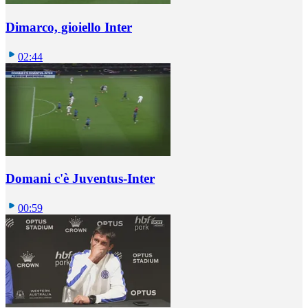
Dimarco, gioiello Inter
02:44
Domani c'è Juventus-Inter
00:59