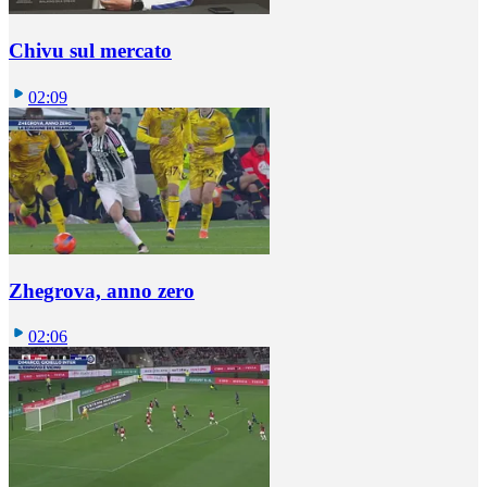
Chivu sul mercato
02:09
Zhegrova, anno zero
02:06