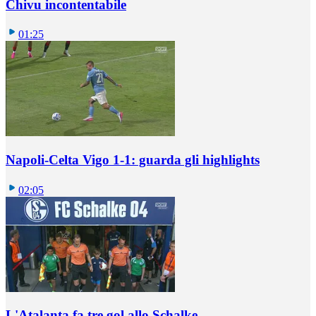
Chivu incontentabile
01:25
Napoli-Celta Vigo 1-1: guarda gli highlights
02:05
L'Atalanta fa tre gol allo Schalke