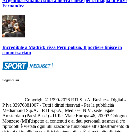
Argentina-Panama: sfida a morra cinese per la maglia di Enzo
Fernandez
Incredibile a Madrid: rissa Perù-polizia. Il portiere finisce in
commissariato
Seguici su
Copyright © 1999-
2026
RTI S.p.A. Business Digital -
P.Iva 03976881007 - Tutti i diritti riservati - Per la pubblicità
Mediamond S.p.A. - RTI S.p.A., Mediaset N.V., sede legale
Amsterdam (Paesi Bassi) - Uffici Viale Europa 46, 20093 Cologno
Monzese (MI)
Rispetto ai contenuti e ai dati personali trasmessi e/o
riprodotti è vietata ogni utilizzazione funzionale all’addestramento di
sistemi di intelligenza artificiale generativa. È altresì fatto divieto