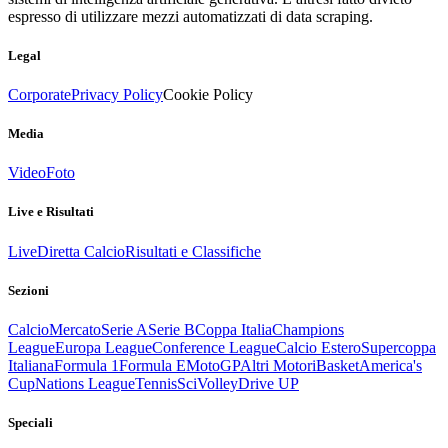
espresso di utilizzare mezzi automatizzati di data scraping.
Legal
Corporate
Privacy Policy
Cookie Policy
Media
Video
Foto
Live e Risultati
Live
Diretta Calcio
Risultati e Classifiche
Sezioni
Calcio
Mercato
Serie A
Serie B
Coppa Italia
Champions
League
Europa League
Conference League
Calcio Estero
Supercoppa
Italiana
Formula 1
Formula E
MotoGP
Altri Motori
Basket
America's
Cup
Nations League
Tennis
Sci
Volley
Drive UP
Speciali