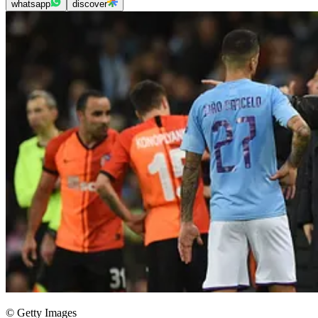
whatsapp
discover
© Getty Images