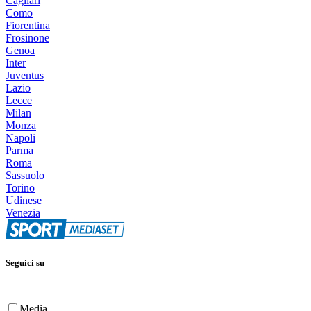
Cagliari
Como
Fiorentina
Frosinone
Genoa
Inter
Juventus
Lazio
Lecce
Milan
Monza
Napoli
Parma
Roma
Sassuolo
Torino
Udinese
Venezia
Seguici su
Media