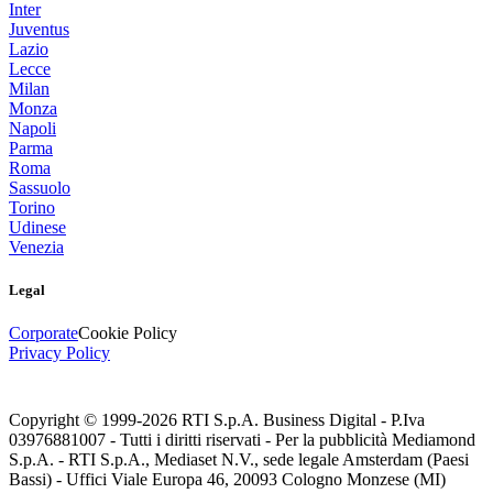
Inter
Juventus
Lazio
Lecce
Milan
Monza
Napoli
Parma
Roma
Sassuolo
Torino
Udinese
Venezia
Legal
Corporate
Cookie Policy
Privacy Policy
Copyright © 1999-
2026
RTI S.p.A. Business Digital - P.Iva
03976881007 - Tutti i diritti riservati - Per la pubblicità Mediamond
S.p.A. - RTI S.p.A., Mediaset N.V., sede legale Amsterdam (Paesi
Bassi) - Uffici Viale Europa 46, 20093 Cologno Monzese (MI)