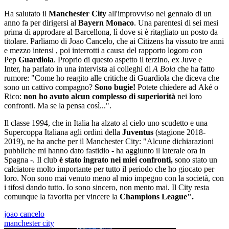
Ha salutato il
Manchester City
all'improvviso nel gennaio di un
anno fa per dirigersi al
Bayern Monaco
. Una parentesi di sei mesi
prima di approdare al Barcellona, lì dove si è ritagliato un posto da
titolare. Parliamo di Joao Cancelo, che ai Citizens ha vissuto tre anni
e mezzo intensi , poi interrotti a causa del rapporto logoro con
Pep
Guardiola
. Proprio di questo aspetto il terzino, ex Juve e
Inter, ha parlato in una intervista ai colleghi di
A Bola
che ha fatto
rumore: "Come ho reagito alle critiche di Guardiola che diceva che
sono un cattivo compagno?
Sono bugie!
Potete chiedere ad Aké o
Rico:
non ho avuto alcun complesso di superiorità
nei loro
confronti. Ma se la pensa così...".
Il classe 1994, che in Italia ha alzato al cielo uno scudetto e una
Supercoppa Italiana agli ordini della
Juventus
(stagione 2018-
2019), ne ha anche per il Manchester City: "Alcune dichiarazioni
pubbliche mi hanno dato fastidio - ha aggiunto il laterale ora in
Spagna -. Il club
è stato ingrato nei miei confronti,
sono stato un
calciatore molto importante per tutto il periodo che ho giocato per
loro. Non sono mai venuto meno al mio impegno con la società, con
i tifosi dando tutto. Io sono sincero, non mento mai. Il City resta
comunque la favorita per vincere la
Champions League".
joao cancelo
manchester city