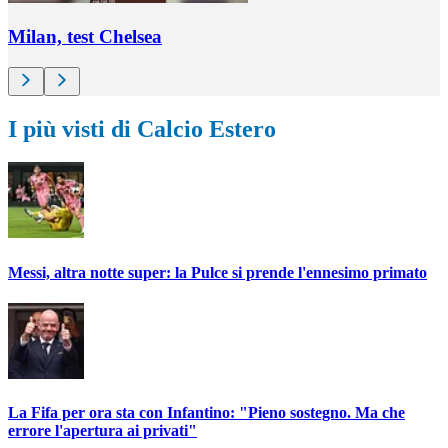
Milan, test Chelsea
I più visti di Calcio Estero
Messi, altra notte super: la Pulce si prende l'ennesimo primato
La Fifa per ora sta con Infantino: "Pieno sostegno. Ma che
errore l'apertura ai privati"