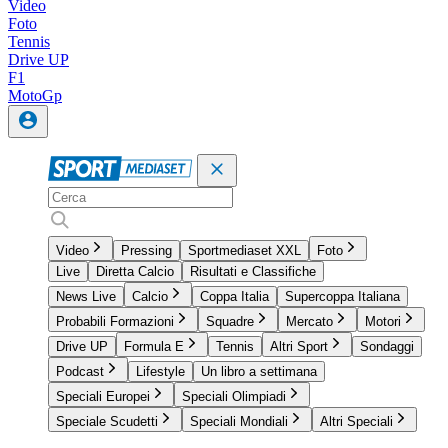
Video
Foto
Tennis
Drive UP
F1
MotoGp
Video
Pressing
Sportmediaset XXL
Foto
Live
Diretta Calcio
Risultati e Classifiche
News Live
Calcio
Coppa Italia
Supercoppa Italiana
Probabili Formazioni
Squadre
Mercato
Motori
Drive UP
Formula E
Tennis
Altri Sport
Sondaggi
Podcast
Lifestyle
Un libro a settimana
Speciali Europei
Speciali Olimpiadi
Speciale Scudetti
Speciali Mondiali
Altri Speciali