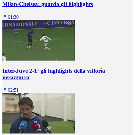
Milan-Chelsea: guarda gli highlights
01:30
Inter-Juve 2-1: gli highlights della vittoria
nerazzurra
02:51