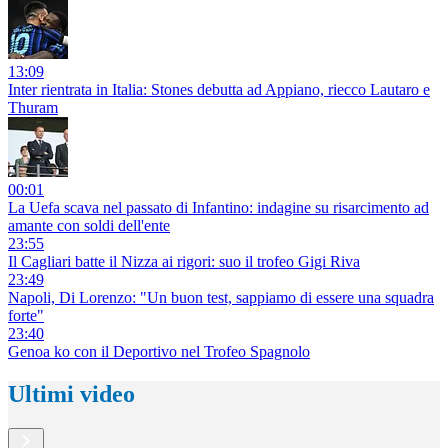
13:09
Inter rientrata in Italia: Stones debutta ad Appiano, riecco Lautaro e
Thuram
00:01
La Uefa scava nel passato di Infantino: indagine su risarcimento ad
amante con soldi dell'ente
23:55
Il Cagliari batte il Nizza ai rigori: suo il trofeo Gigi Riva
23:49
Napoli, Di Lorenzo: "Un buon test, sappiamo di essere una squadra
forte"
23:40
Genoa ko con il Deportivo nel Trofeo Spagnolo
Ultimi video