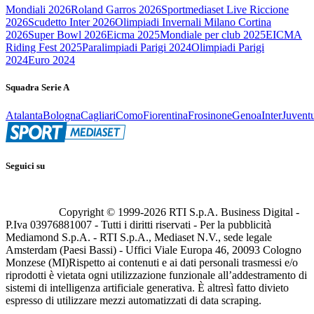
Mondiali 2026
Roland Garros 2026
Sportmediaset Live Riccione
2026
Scudetto Inter 2026
Olimpiadi Invernali Milano Cortina
2026
Super Bowl 2026
Eicma 2025
Mondiale per club 2025
EICMA
Riding Fest 2025
Paralimpiadi Parigi 2024
Olimpiadi Parigi
2024
Euro 2024
Squadra Serie A
Atalanta
Bologna
Cagliari
Como
Fiorentina
Frosinone
Genoa
Inter
Juvent
Seguici su
Copyright © 1999-
2026
RTI S.p.A. Business Digital -
P.Iva 03976881007 - Tutti i diritti riservati - Per la pubblicità
Mediamond S.p.A. - RTI S.p.A., Mediaset N.V., sede legale
Amsterdam (Paesi Bassi) - Uffici Viale Europa 46, 20093 Cologno
Monzese (MI)
Rispetto ai contenuti e ai dati personali trasmessi e/o
riprodotti è vietata ogni utilizzazione funzionale all’addestramento di
sistemi di intelligenza artificiale generativa. È altresì fatto divieto
espresso di utilizzare mezzi automatizzati di data scraping.