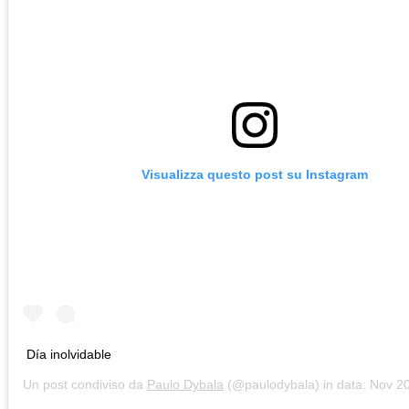
Visualizza questo post su Instagram
Día inolvidable
Un post condiviso da
Paulo Dybala
(@paulodybala) in data:
Nov 20, 2