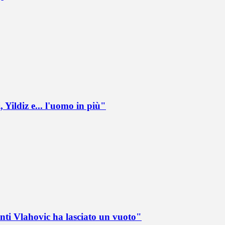
 Yildiz e... l'uomo in più"
nti Vlahovic ha lasciato un vuoto"