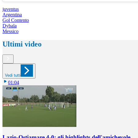
juventus
Argentina
Gol Contento
Dybala
Messico
Ultimi video
Vedi tutti
01:04
Lazio-Ostiamare 4-0: gli highlights dell'amichevole