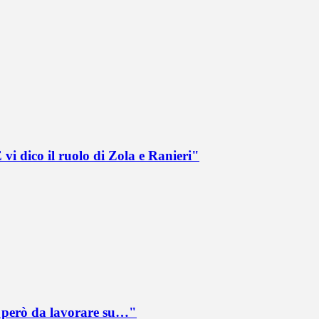
vi dico il ruolo di Zola e Ranieri"
è però da lavorare su…"