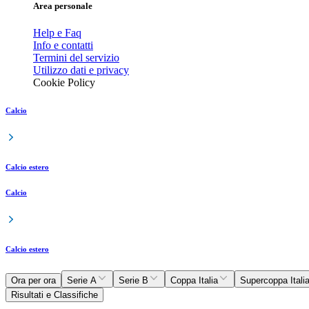
Area personale
Help e Faq
Info e contatti
Termini del servizio
Utilizzo dati e privacy
Cookie Policy
Calcio
Calcio estero
Calcio
Calcio estero
Ora per ora
Serie A
Serie B
Coppa Italia
Supercoppa Itali
Risultati e Classifiche