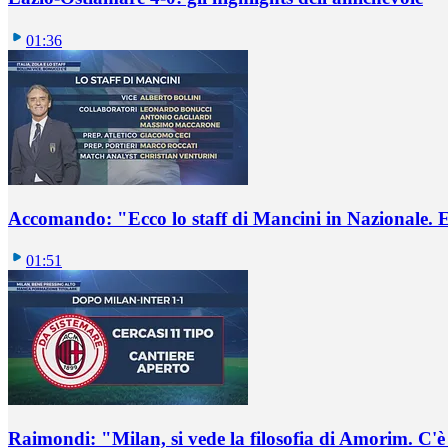
01:36
Accomando: "Ecco lo staff di Mancini in Nazionale. E 
01:51
Raimondi: "Milan, si vede la filosofia di Amorim. C'