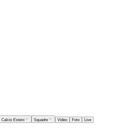
Calcio Estero
Squadre
Video
Foto
Live