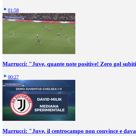
01:58
Marrucci: "Juve, quante note positive! Zero gol subiti,
00:27
Marrucci: "Juve, il centrocampo non convince e dava