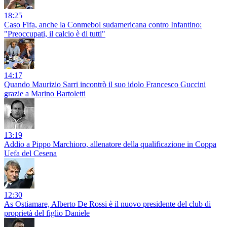
18:25
Caso Fifa, anche la Conmebol sudamericana contro Infantino:
"Preoccupati, il calcio è di tutti"
14:17
Quando Maurizio Sarri incontrò il suo idolo Francesco Guccini
grazie a Marino Bartoletti
13:19
Addio a Pippo Marchioro, allenatore della qualificazione in Coppa
Uefa del Cesena
12:30
As Ostiamare, Alberto De Rossi è il nuovo presidente del club di
proprietà del figlio Daniele