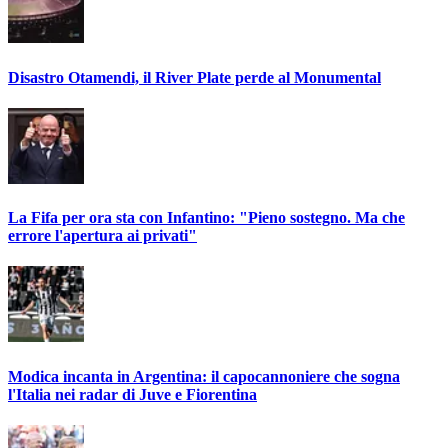
Disastro Otamendi, il River Plate perde al Monumental
La Fifa per ora sta con Infantino: "Pieno sostegno. Ma che
errore l'apertura ai privati"
Modica incanta in Argentina: il capocannoniere che sogna
l'Italia nei radar di Juve e Fiorentina