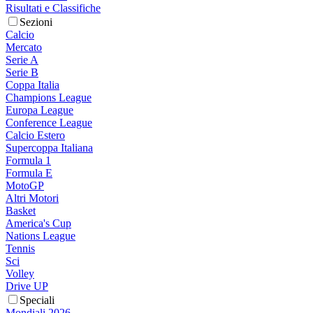
Risultati e Classifiche
Sezioni
Calcio
Mercato
Serie A
Serie B
Coppa Italia
Champions League
Europa League
Conference League
Calcio Estero
Supercoppa Italiana
Formula 1
Formula E
MotoGP
Altri Motori
Basket
America's Cup
Nations League
Tennis
Sci
Volley
Drive UP
Speciali
Mondiali 2026