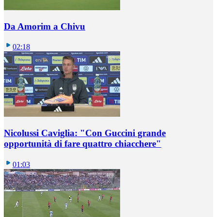
Da Amorim a Chivu
02:18
Nicolussi Caviglia: "Con Guccini grande
opportunità di fare quattro chiacchere"
01:03