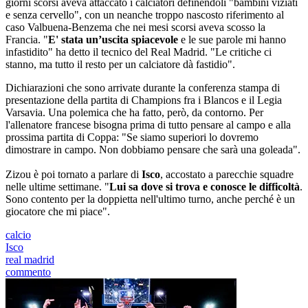
giorni scorsi aveva attaccato i calciatori definendoli "bambini viziati
e senza cervello", con un neanche troppo nascosto riferimento al
caso Valbuena-Benzema che nei mesi scorsi aveva scosso la
Francia. "
E' stata un’uscita spiacevole
e le sue parole mi hanno
infastidito" ha detto il tecnico del Real Madrid. "Le critiche ci
stanno, ma tutto il resto per un calciatore dà fastidio".
Dichiarazioni che sono arrivate durante la conferenza stampa di
presentazione della partita di Champions fra i Blancos e il Legia
Varsavia. Una polemica che ha fatto, però, da contorno. Per
l'allenatore francese bisogna prima di tutto pensare al campo e alla
prossima partita di Coppa: "Se siamo superiori lo dovremo
dimostrare in campo. Non dobbiamo pensare che sarà una goleada".
Zizou è poi tornato a parlare di
Isco
, accostato a parecchie squadre
nelle ultime settimane. "
Lui sa dove si trova e conosce le difficoltà
.
Sono contento per la doppietta nell'ultimo turno, anche perché è un
giocatore che mi piace".
calcio
Isco
real madrid
commento