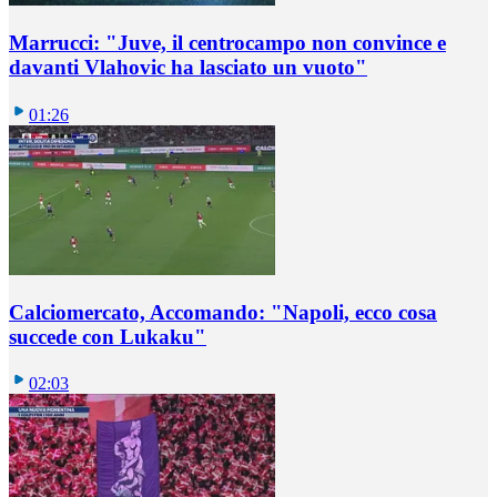
Marrucci: "Juve, il centrocampo non convince e
davanti Vlahovic ha lasciato un vuoto"
01:26
Calciomercato, Accomando: "Napoli, ecco cosa
succede con Lukaku"
02:03