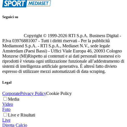
Seguici su
Copyright © 1999-
2026
RTI S.p.A. Business Digital -
P.Iva 03976881007 - Tutti i diritti riservati - Per la pubblicità
Mediamond S.p.A. - RTI S.p.A., Mediaset N.V., sede legale
Amsterdam (Paesi Bassi) - Uffici Viale Europa 46, 20093 Cologno
Monzese (MI)
Rispetto ai contenuti e ai dati personali trasmessi e/o
riprodotti è vietata ogni utilizzazione funzionale all’addestramento di
sistemi di intelligenza artificiale generativa. È altresì fatto divieto
espresso di utilizzare mezzi automatizzati di data scraping.
Legal
Corporate
Privacy Policy
Cookie Policy
Media
Video
Foto
Live e Risultati
Live
Diretta Calcio