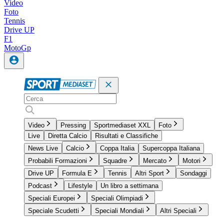
Video
Foto
Tennis
Drive UP
F1
MotoGp
Video
Pressing
Sportmediaset XXL
Foto
Live
Diretta Calcio
Risultati e Classifiche
News Live
Calcio
Coppa Italia
Supercoppa Italiana
Probabili Formazioni
Squadre
Mercato
Motori
Drive UP
Formula E
Tennis
Altri Sport
Sondaggi
Podcast
Lifestyle
Un libro a settimana
Speciali Europei
Speciali Olimpiadi
Speciale Scudetti
Speciali Mondiali
Altri Speciali