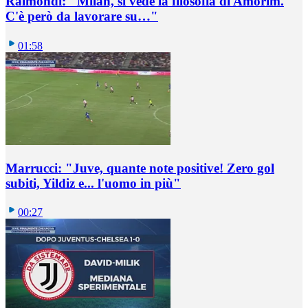
Raimondi: "Milan, si vede la filosofia di Amorim.
C'è però da lavorare su…"
01:58
Marrucci: "Juve, quante note positive! Zero gol
subiti, Yildiz e... l'uomo in più"
00:27