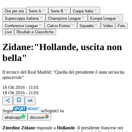
Ora per ora
Serie A
Serie B
Coppa Italia
Supercoppa Italiana
Champions League
Europa League
Conference League
Calcio Estero
Squadre
Video
Foto
Live
Risultati e Classifiche
Zidane:"Hollande, uscita non
bella"
Il tecnico del Real Madrid: "Quella del presidente è stata un'uscita
spiacevole"
18 Ott 2016 - 11:01
18 Ott 2016 - 11:01
Segui
su
Seguici su
whatsapp
discover
Zinedine Zidane
risponde a
Hollande
. Il presidente francese nei