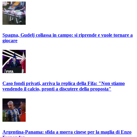
Spagna, Gudelj collassa in campo: si riprende e vuole tornare a
giocare
Caso fondi privati, arriva la replica della Fifa: "Non stiamo
vendendo il calcio, pronti a discutere della proposta"
Argentina-Panama: sfida a morra cinese per la maglia di Enzo