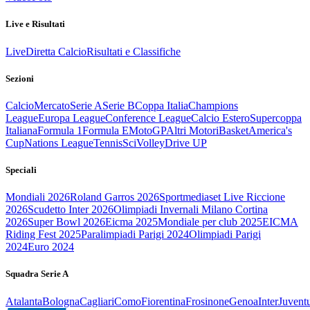
Live e Risultati
Live
Diretta Calcio
Risultati e Classifiche
Sezioni
Calcio
Mercato
Serie A
Serie B
Coppa Italia
Champions
League
Europa League
Conference League
Calcio Estero
Supercoppa
Italiana
Formula 1
Formula E
MotoGP
Altri Motori
Basket
America's
Cup
Nations League
Tennis
Sci
Volley
Drive UP
Speciali
Mondiali 2026
Roland Garros 2026
Sportmediaset Live Riccione
2026
Scudetto Inter 2026
Olimpiadi Invernali Milano Cortina
2026
Super Bowl 2026
Eicma 2025
Mondiale per club 2025
EICMA
Riding Fest 2025
Paralimpiadi Parigi 2024
Olimpiadi Parigi
2024
Euro 2024
Squadra Serie A
Atalanta
Bologna
Cagliari
Como
Fiorentina
Frosinone
Genoa
Inter
Juvent