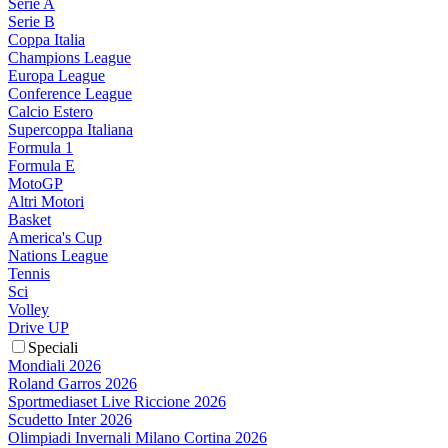
Serie A
Serie B
Coppa Italia
Champions League
Europa League
Conference League
Calcio Estero
Supercoppa Italiana
Formula 1
Formula E
MotoGP
Altri Motori
Basket
America's Cup
Nations League
Tennis
Sci
Volley
Drive UP
Speciali
Mondiali 2026
Roland Garros 2026
Sportmediaset Live Riccione 2026
Scudetto Inter 2026
Olimpiadi Invernali Milano Cortina 2026