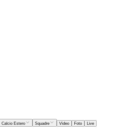
Calcio Estero
Squadre
Video
Foto
Live