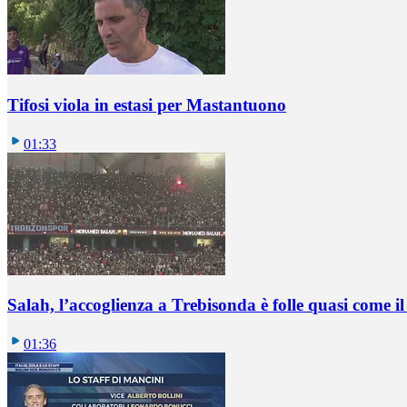
Tifosi viola in estasi per Mastantuono
01:33
Salah, l’accoglienza a Trebisonda è folle quasi come i
01:36