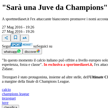
"Sarà una Juve da Champions"
A sportmediaset.it l'ex attaccante bianconero promuove i nomi accostat
27 Mag 2016 - 19:26
27 Mag 2016 - 19:26
Segui
su
Seguici su
whatsapp
discover
"In questo momento il calcio italiano può offrire a livello europeo sol
esperienza, forza e classe".
In esclusiva a sportmediaset.it,
l'ex atta
Zidane.
Trezeguet è stato protagonista, insieme ad altre stelle, dell'
Ultimate C
a margine della finale di Champions League.
calcio
champions league
trezeguet
juve
classifica