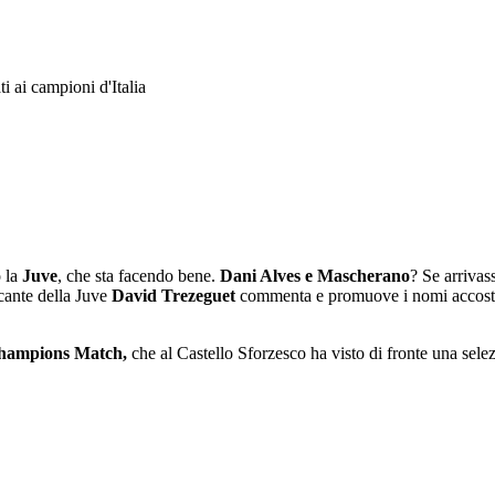
i ai campioni d'Italia
o la
Juve
, che sta facendo bene.
Dani Alves e Mascherano
? Se arrivas
ccante della Juve
David Trezeguet
commenta
e promuove i nomi accosta
hampions Match,
che al Castello Sforzesco ha visto di fronte una sele