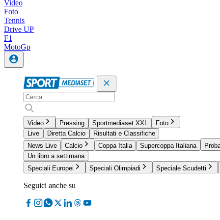
Video
Foto
Tennis
Drive UP
F1
MotoGp
Video
Pressing
Sportmediaset XXL
Foto
Live
Diretta Calcio
Risultati e Classifiche
News Live
Calcio
Coppa Italia
Supercoppa Italiana
Proba
Un libro a settimana
Speciali Europei
Speciali Olimpiadi
Speciale Scudetti
Seguici anche su