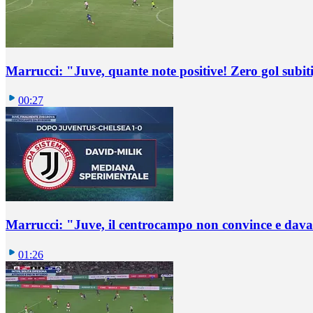
Marrucci: "Juve, quante note positive! Zero gol subiti,
00:27
Marrucci: "Juve, il centrocampo non convince e dava
01:26