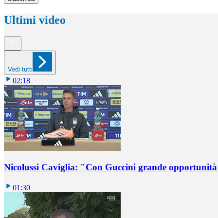
Ultimi video
Vedi tutti
02:18
Nicolussi Caviglia: "Con Guccini grande opportunità 
01:30