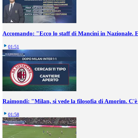
Accomando: "Ecco lo staff di Mancini in Nazionale. E 
01:51
Raimondi: "Milan, si vede la filosofia di Amorim. C'
01:58