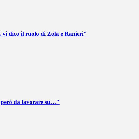
vi dico il ruolo di Zola e Ranieri"
è però da lavorare su…"