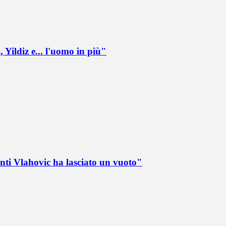
 Yildiz e... l'uomo in più"
nti Vlahovic ha lasciato un vuoto"