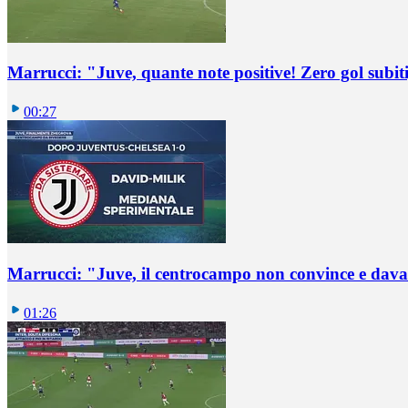
Marrucci: "Juve, quante note positive! Zero gol subiti,
00:27
Marrucci: "Juve, il centrocampo non convince e dava
01:26