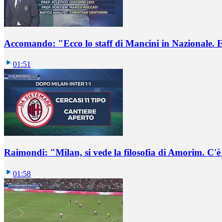
Accomando: "Ecco lo staff di Mancini in Nazionale. E 
01:51
Raimondi: "Milan, si vede la filosofia di Amorim. C'
01:58