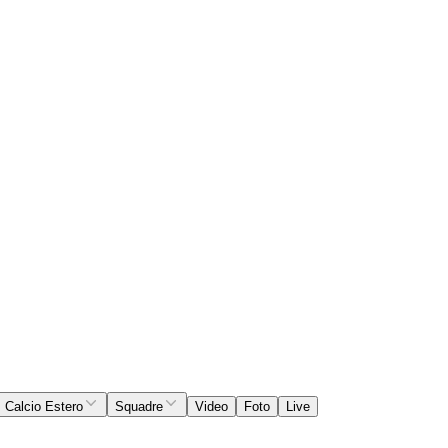
Calcio Estero
Squadre
Video
Foto
Live