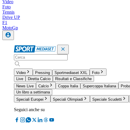
Video
Foto
Tennis
Drive UP
F1
MotoGp
Video
Pressing
Sportmediaset XXL
Foto
Live
Diretta Calcio
Risultati e Classifiche
News Live
Calcio
Coppa Italia
Supercoppa Italiana
Proba
Un libro a settimana
Speciali Europei
Speciali Olimpiadi
Speciale Scudetti
Seguici anche su