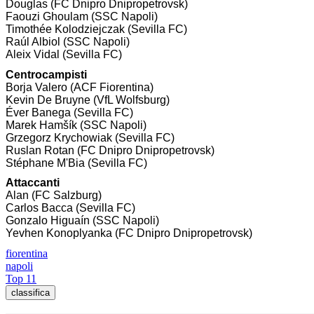
Douglas (FC Dnipro Dnipropetrovsk)
Faouzi Ghoulam (SSC Napoli)
Timothée Kolodziejczak (Sevilla FC)
Raúl Albiol (SSC Napoli)
Aleix Vidal (Sevilla FC)
Centrocampisti
Borja Valero (ACF Fiorentina)
Kevin De Bruyne (VfL Wolfsburg)
Éver Banega (Sevilla FC)
Marek Hamšík (SSC Napoli)
Grzegorz Krychowiak (Sevilla FC)
Ruslan Rotan (FC Dnipro Dnipropetrovsk)
Stéphane M'Bia (Sevilla FC)
Attaccanti
Alan (FC Salzburg)
Carlos Bacca (Sevilla FC)
Gonzalo Higuaín (SSC Napoli)
Yevhen Konoplyanka (FC Dnipro Dnipropetrovsk)
fiorentina
napoli
Top 11
classifica