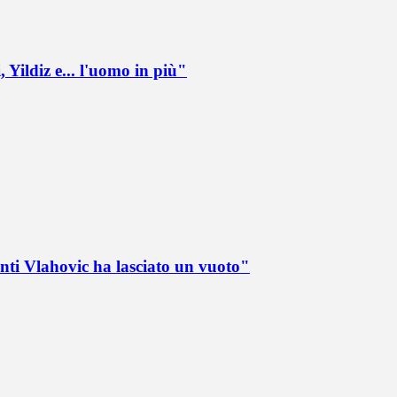
 Yildiz e... l'uomo in più"
nti Vlahovic ha lasciato un vuoto"