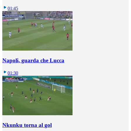
01:45
Napoli, guarda che Lucca
01:30
Nkunku torna al gol