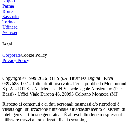
Napoli
Parma
Roma
Sassuolo
Torino
Udinese
Venezia
Legal
Corporate
Cookie Policy
Privacy Policy
Copyright © 1999-
2026
RTI S.p.A. Business Digital - P.Iva
03976881007 - Tutti i diritti riservati - Per la pubblicità Mediamond
S.p.A. - RTI S.p.A., Mediaset N.V., sede legale Amsterdam (Paesi
Bassi) - Uffici Viale Europa 46, 20093 Cologno Monzese (MI)
Rispetto ai contenuti e ai dati personali trasmessi e/o riprodotti è
vietata ogni utilizzazione funzionale all’addestramento di sistemi di
intelligenza artificiale generativa. È altresì fatto divieto espresso di
utilizzare mezzi automatizzati di data scraping.