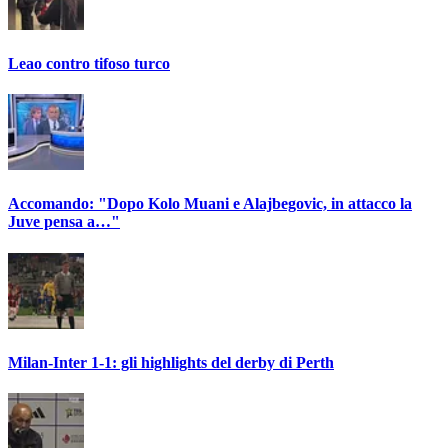
Leao contro tifoso turco
Accomando: "Dopo Kolo Muani e Alajbegovic, in attacco la
Juve pensa a…"
Milan-Inter 1-1: gli highlights del derby di Perth