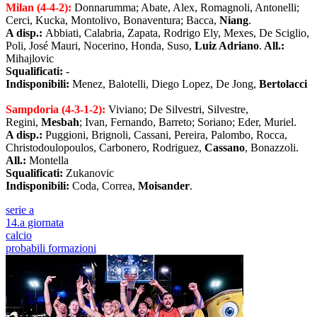
Milan (4-4-2):
Donnarumma; Abate, Alex, Romagnoli, Antonelli;
Cerci, Kucka, Montolivo, Bonaventura; Bacca,
Niang
.
A disp.:
Abbiati, Calabria, Zapata, Rodrigo Ely, Mexes, De Sciglio,
Poli, José Mauri, Nocerino, Honda, Suso,
Luiz Adriano
.
All.:
Mihajlovic
Squalificati:
-
Indisponibili:
Menez, Balotelli, Diego Lopez, De Jong,
Bertolacci
Sampdoria (4-3-1-2):
Viviano; De Silvestri, Silvestre,
Regini,
Mesbah
; Ivan, Fernando, Barreto; Soriano; Eder, Muriel.
A disp.:
Puggioni, Brignoli, Cassani, Pereira, Palombo, Rocca,
Christodoulopoulos, Carbonero, Rodriguez,
Cassano
, Bonazzoli.
All.:
Montella
Squalificati:
Zukanovic
Indisponibili:
Coda, Correa,
Moisander
.
serie a
14.a giornata
calcio
probabili formazioni