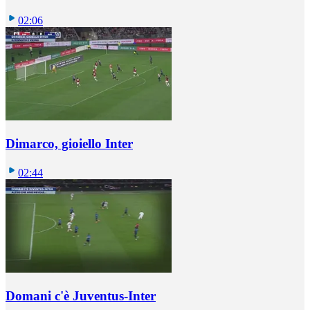
02:06
Dimarco, gioiello Inter
02:44
Domani c'è Juventus-Inter