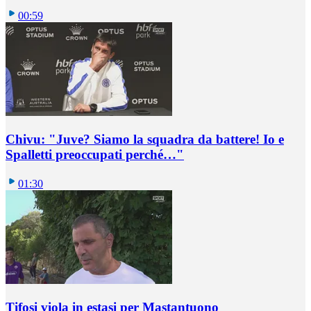
00:59
Chivu: "Juve? Siamo la squadra da battere! Io e
Spalletti preoccupati perché…"
01:30
Tifosi viola in estasi per Mastantuono