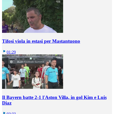
Tifosi viola in estasi per Mastantuono
01:29
Il Bayern batte 2-1 l'Aston Villa, in gol Kim e Luis
Diaz
03:33