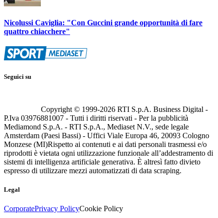
Nicolussi Caviglia: "Con Guccini grande opportunità di fare
quattro chiacchere"
Seguici su
Copyright © 1999-
2026
RTI S.p.A. Business Digital -
P.Iva 03976881007 - Tutti i diritti riservati - Per la pubblicità
Mediamond S.p.A. - RTI S.p.A., Mediaset N.V., sede legale
Amsterdam (Paesi Bassi) - Uffici Viale Europa 46, 20093 Cologno
Monzese (MI)
Rispetto ai contenuti e ai dati personali trasmessi e/o
riprodotti è vietata ogni utilizzazione funzionale all’addestramento di
sistemi di intelligenza artificiale generativa. È altresì fatto divieto
espresso di utilizzare mezzi automatizzati di data scraping.
Legal
Corporate
Privacy Policy
Cookie Policy