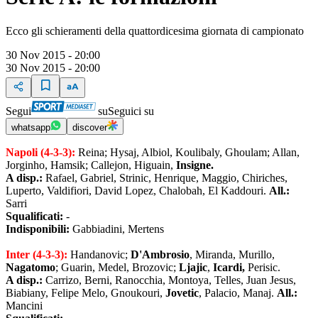
Ecco gli schieramenti della quattordicesima giornata di campionato
30 Nov 2015 - 20:00
30 Nov 2015 - 20:00
Segui
su
Seguici su
whatsapp
discover
Napoli (4-3-3):
Reina; Hysaj, Albiol, Koulibaly, Ghoulam; Allan,
Jorginho, Hamsik; Callejon, Higuain,
Insigne.
A disp.:
Rafael, Gabriel, Strinic, Henrique, Maggio, Chiriches,
Luperto, Valdifiori, David Lopez, Chalobah, El Kaddouri.
All.:
Sarri
Squalificati:
-
Indisponibili:
Gabbiadini, Mertens
Inter (4-3-3):
Handanovic;
D'Ambrosio
, Miranda, Murillo,
Nagatomo
; Guarin, Medel, Brozovic;
Ljajic
,
Icardi,
Perisic.
A disp.:
Carrizo, Berni, Ranocchia, Montoya, Telles, Juan Jesus,
Biabiany, Felipe Melo, Gnoukouri,
Jovetic
, Palacio, Manaj.
All.:
Mancini