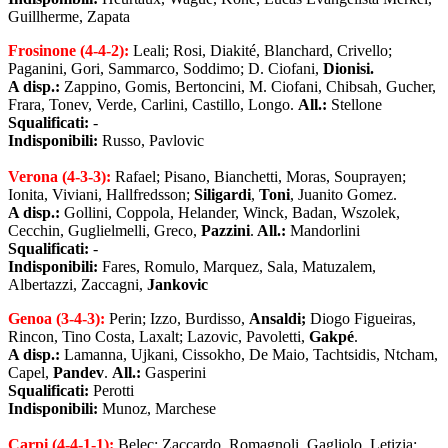
Guillherme, Zapata
Frosinone (4-4-2):
Leali; Rosi, Diakité, Blanchard, Crivello;
Paganini, Gori, Sammarco, Soddimo; D. Ciofani,
Dionisi.
A disp.:
Zappino, Gomis, Bertoncini, M. Ciofani, Chibsah, Gucher,
Frara, Tonev, Verde, Carlini, Castillo, Longo.
All.:
Stellone
Squalificati:
-
Indisponibili:
Russo, Pavlovic
Verona (4-3-3):
Rafael; Pisano, Bianchetti, Moras, Souprayen;
Ionita, Viviani, Hallfredsson;
Siligardi
,
Toni
, Juanito Gomez.
A disp.:
Gollini, Coppola, Helander, Winck, Badan, Wszolek,
Cecchin, Guglielmelli, Greco,
Pazzini
.
All.:
Mandorlini
Squalificati:
-
Indisponibili:
Fares, Romulo, Marquez, Sala, Matuzalem,
Albertazzi, Zaccagni,
Jankovic
Genoa (3-4-3):
Perin; Izzo, Burdisso,
Ansaldi;
Diogo Figueiras,
Rincon, Tino Costa, Laxalt; Lazovic, Pavoletti,
Gakpé
.
A disp.:
Lamanna, Ujkani, Cissokho, De Maio, Tachtsidis, Ntcham,
Capel,
Pandev
.
All.:
Gasperini
Squalificati:
Perotti
Indisponibili:
Munoz, Marchese
Carpi (4-4-1-1):
Belec; Zaccardo, Romagnoli, Gagliolo, Letizia;