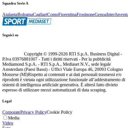
Squadra Serie A
Atalanta
Bologna
Cagliari
Como
Fiorentina
Frosinone
Genoa
Inter
Juvent
Seguici su
Copyright © 1999-
2026
RTI S.p.A. Business Digital -
P.Iva 03976881007 - Tutti i diritti riservati - Per la pubblicità
Mediamond S.p.A. - RTI S.p.A., Mediaset N.V., sede legale
Amsterdam (Paesi Bassi) - Uffici Viale Europa 46, 20093 Cologno
Monzese (MI)
Rispetto ai contenuti e ai dati personali trasmessi e/o
riprodotti è vietata ogni utilizzazione funzionale all’addestramento di
sistemi di intelligenza artificiale generativa. È altresì fatto divieto
espresso di utilizzare mezzi automatizzati di data scraping.
Legal
Corporate
Privacy Policy
Cookie Policy
Media
Video