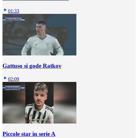
01:33
Gattuso si gode Ratkov
02:09
Piccole star in serie A