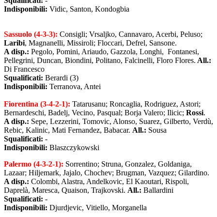
Squalificati:
-
Indisponibili:
Vidic, Santon,
Kondogbia
Sassuolo (4-3-3):
Consigli; Vrsaljko, Cannavaro, Acerbi, Peluso;
Laribi
, Magnanelli, Missiroli; Floccari, Defrel, Sansone.
A disp.:
Pegolo, Pomini, Ariaudo, Gazzola, Longhi, Fontanesi,
Pellegrini, Duncan, Biondini, Politano, Falcinelli, Floro Flores.
All.:
Di Francesco
Squalificati:
Berardi (3)
Indisponibili:
Terranova, Antei
Fiorentina (3-4-2-1):
Tatarusanu; Roncaglia, Rodriguez, Astori;
Bernardeschi, Badelj, Vecino, Pasqual; Borja Valero; Ilicic;
Rossi
.
A disp.:
Sepe, Lezzerini, Tomovic, Alonso, Suarez, Gilberto, Verdù,
Rebic, Kalinic, Mati Fernandez, Babacar.
All.:
Sousa
Squalificati:
-
Indisponibili:
Blaszczykowski
Palermo (4-3-2-1):
Sorrentino; Struna, Gonzalez, Goldaniga,
Lazaar; Hiljemark, Jajalo, Chochev; Brugman, Vazquez; Gilardino.
A disp.:
Colombi, Alastra, Andelkovic, El Kaoutari, Rispoli,
Daprelà, Maresca, Quaison, Trajkovski.
All.:
Ballardini
Squalificati:
-
Indisponibili:
Djurdjevic, Vitiello, Morganella