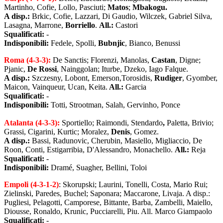
Martinho, Cofie, Lollo, Pasciuti;
Matos
;
Mbakogu.
A disp.:
Brkic, Cofie, Lazzari, Di Gaudio, Wilczek, Gabriel Silva,
Lasagna, Marrone,
Borriello
.
All.:
Castori
Squalificati:
-
Indisponibili:
Fedele, Spolli,
Bubnjic
, Bianco, Benussi
Roma (4-3-3):
De Sanctis; Florenzi, Manolas,
Castan
, Digne;
Pjanic,
De Rossi
, Nainggolan; Iturbe, Dzeko,
Iago Falque.
A disp.:
Szczesny, Lobont, Emerson,Torosidis,
Rudiger
, Gyomber,
Maicon, Vainqueur, Ucan, Keita.
All.:
Garcia
Squalificati:
-
Indisponibili:
Totti, Strootman, Salah, Gervinho,
Ponce
Atalanta (4-3-3):
Sportiello; Raimondi, Stendardo
,
Paletta, Brivio;
Grassi, Cigarini, Kurtic; Moralez,
Denis
, Gomez.
A disp.:
Bassi, Radunovic, Cherubin, Masiello, Migliaccio, De
Roon, Conti, Estigarribia, D'Alessandro, Monachello.
All.:
Reja
Squalificati:
-
Indisponibili:
Dramé, Suagher, Bellini, Toloi
Empoli (4-3-1-2)
: Skorupski; Laurini, Tonelli, Costa, Mario Rui;
Zielinski, Paredes, Buchel; Saponara; Maccarone, Livaja. A disp.:
Pugliesi, Pelagotti, Camporese, Bittante, Barba, Zambelli, Maiello,
Diousse, Ronaldo, Krunic, Pucciarelli, Piu. All. Marco Giampaolo
Squalificati:
-