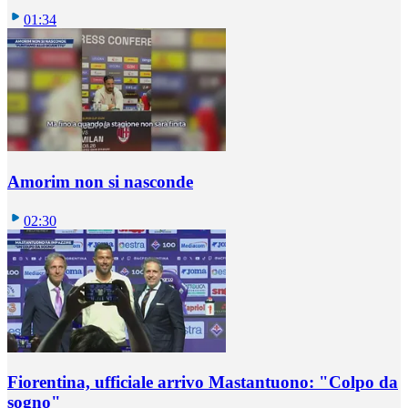
01:34
Amorim non si nasconde
02:30
Fiorentina, ufficiale arrivo Mastantuono: "Colpo da
sogno"