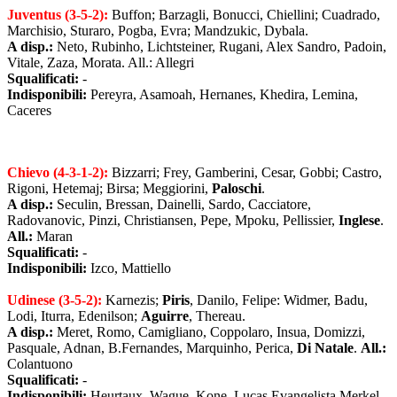
Juventus (3-5-2):
Buffon; Barzagli, Bonucci, Chiellini; Cuadrado,
Marchisio, Sturaro, Pogba, Evra; Mandzukic, Dybala.
A disp.:
Neto, Rubinho, Lichtsteiner, Rugani, Alex Sandro, Padoin,
Vitale, Zaza, Morata. All.:
Allegri
Squalificati:
-
Indisponibili:
Pereyra, Asamoah, Hernanes,
Khedira
, Lemina,
Caceres
Chievo (4-3-1-2):
Bizzarri; Frey, Gamberini, Cesar, Gobbi; Castro,
Rigoni, Hetemaj; Birsa; Meggiorini,
Paloschi
.
A disp.:
Seculin, Bressan, Dainelli, Sardo, Cacciatore,
Radovanovic, Pinzi, Christiansen, Pepe, Mpoku, Pellissier,
Inglese
.
All.:
Maran
Squalificati:
-
Indisponibili:
Izco, Mattiello
Udinese (3-5-2):
Karnezis;
Piris
, Danilo, Felipe: Widmer, Badu,
Lodi, Iturra, Edenilson;
Aguirre
, Thereau.
A disp.:
Meret, Romo, Camigliano, Coppolaro, Insua, Domizzi,
Pasquale, Adnan, B.Fernandes, Marquinho, Perica,
Di Natale
.
All.:
Colantuono
Squalificati:
-
Indisponibili:
Heurtaux, Wague, Kone, Lucas Evangelista Merkel,