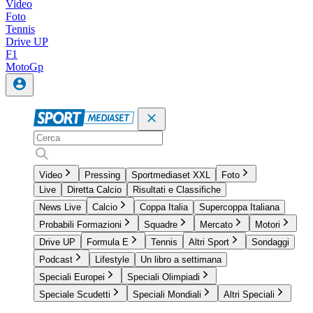
Video
Foto
Tennis
Drive UP
F1
MotoGp
Video
Pressing
Sportmediaset XXL
Foto
Live
Diretta Calcio
Risultati e Classifiche
News Live
Calcio
Coppa Italia
Supercoppa Italiana
Probabili Formazioni
Squadre
Mercato
Motori
Drive UP
Formula E
Tennis
Altri Sport
Sondaggi
Podcast
Lifestyle
Un libro a settimana
Speciali Europei
Speciali Olimpiadi
Speciale Scudetti
Speciali Mondiali
Altri Speciali