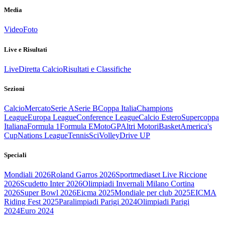
Media
Video
Foto
Live e Risultati
Live
Diretta Calcio
Risultati e Classifiche
Sezioni
Calcio
Mercato
Serie A
Serie B
Coppa Italia
Champions
League
Europa League
Conference League
Calcio Estero
Supercoppa
Italiana
Formula 1
Formula E
MotoGP
Altri Motori
Basket
America's
Cup
Nations League
Tennis
Sci
Volley
Drive UP
Speciali
Mondiali 2026
Roland Garros 2026
Sportmediaset Live Riccione
2026
Scudetto Inter 2026
Olimpiadi Invernali Milano Cortina
2026
Super Bowl 2026
Eicma 2025
Mondiale per club 2025
EICMA
Riding Fest 2025
Paralimpiadi Parigi 2024
Olimpiadi Parigi
2024
Euro 2024