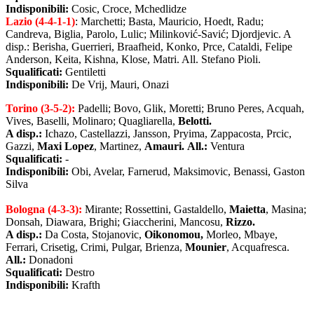
Indisponibili:
Cosic, Croce, Mchedlidze
Lazio (4-4-1-1)
: Marchetti; Basta, Mauricio, Hoedt, Radu;
Candreva, Biglia, Parolo, Lulic; Milinković-Savić; Djordjevic. A
disp.: Berisha, Guerrieri, Braafheid, Konko, Prce, Cataldi, Felipe
Anderson, Keita, Kishna, Klose, Matri. All. Stefano Pioli.
Squalificati:
Gentiletti
Indisponibili:
De Vrij, Mauri, Onazi
Torino (3-5-2):
Padelli; Bovo, Glik, Moretti; Bruno Peres, Acquah,
Vives, Baselli, Molinaro; Quagliarella,
Belotti.
A disp.:
Ichazo, Castellazzi, Jansson, Pryima, Zappacosta, Prcic,
Gazzi,
Maxi Lopez
, Martinez,
Amauri.
All.:
Ventura
Squalificati:
-
Indisponibili:
Obi, Avelar, Farnerud, Maksimovic, Benassi, Gaston
Silva
Bologna (4-3-3):
Mirante; Rossettini, Gastaldello,
Maietta
, Masina;
Donsah, Diawara, Brighi; Giaccherini, Mancosu,
Rizzo.
A disp.:
Da Costa, Stojanovic,
Oikonomou,
Morleo, Mbaye,
Ferrari, Crisetig, Crimi, Pulgar, Brienza,
Mounier
, Acquafresca.
All.:
Donadoni
Squalificati:
Destro
Indisponibili:
Krafth