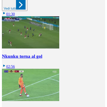
Vedi tutti
01:30
Nkunku torna al gol
02:56