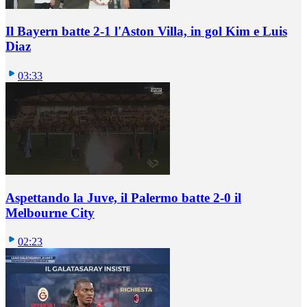
Il Bayern batte 2-1 l'Aston Villa, in gol Kim e Luis
Diaz
03:33
Aspettando la Juve, il Palermo batte 2-0 il
Melbourne City
02:23