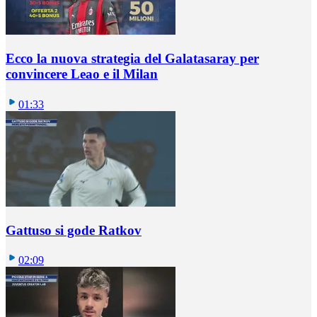
Ecco la nuova strategia del Galatasaray per
convincere Leao e il Milan
01:33
Gattuso si gode Ratkov
02:09