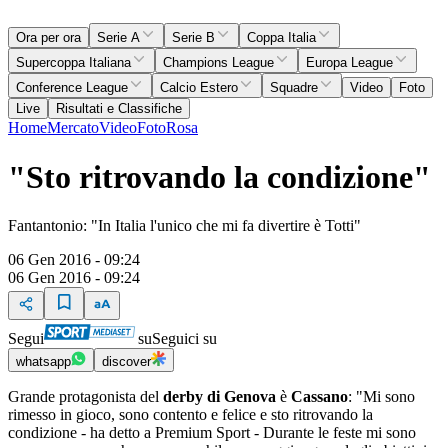
Ora per ora
Serie A
Serie B
Coppa Italia
Supercoppa Italiana
Champions League
Europa League
Conference League
Calcio Estero
Squadre
Video
Foto
Live
Risultati e Classifiche
Home
Mercato
Video
Foto
Rosa
"Sto ritrovando la condizione"
Fantantonio: "In Italia l'unico che mi fa divertire è Totti"
06 Gen 2016 - 09:24
06 Gen 2016 - 09:24
Segui
su
Seguici su
whatsapp
discover
Grande protagonista del
derby di Genova
è
Cassano
: "Mi sono
rimesso in gioco, sono contento e felice e sto ritrovando la
condizione - ha detto a Premium Sport - Durante le feste mi sono