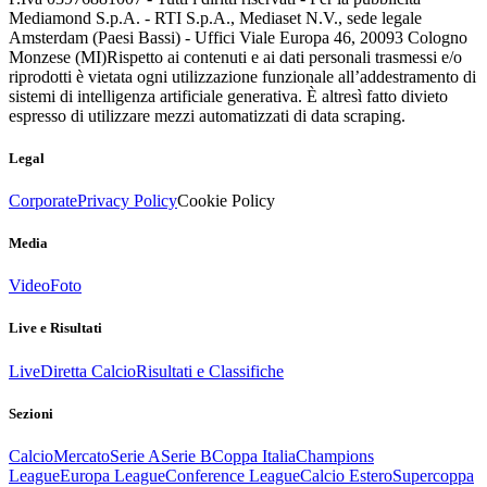
Mediamond S.p.A. - RTI S.p.A., Mediaset N.V., sede legale
Amsterdam (Paesi Bassi) - Uffici Viale Europa 46, 20093 Cologno
Monzese (MI)
Rispetto ai contenuti e ai dati personali trasmessi e/o
riprodotti è vietata ogni utilizzazione funzionale all’addestramento di
sistemi di intelligenza artificiale generativa. È altresì fatto divieto
espresso di utilizzare mezzi automatizzati di data scraping.
Legal
Corporate
Privacy Policy
Cookie Policy
Media
Video
Foto
Live e Risultati
Live
Diretta Calcio
Risultati e Classifiche
Sezioni
Calcio
Mercato
Serie A
Serie B
Coppa Italia
Champions
League
Europa League
Conference League
Calcio Estero
Supercoppa