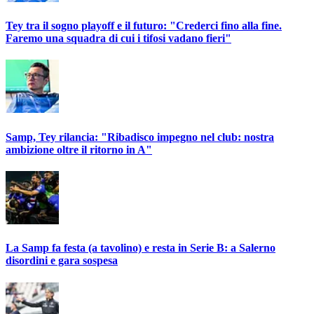
Tey tra il sogno playoff e il futuro: "Crederci fino alla fine.
Faremo una squadra di cui i tifosi vadano fieri"
Samp, Tey rilancia: "Ribadisco impegno nel club: nostra
ambizione oltre il ritorno in A"
La Samp fa festa (a tavolino) e resta in Serie B: a Salerno
disordini e gara sospesa