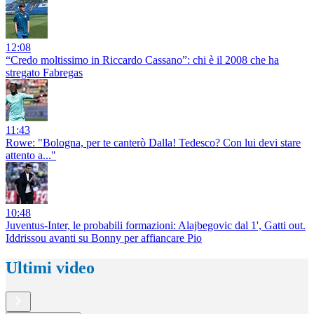
12:08
“Credo moltissimo in Riccardo Cassano”: chi è il 2008 che ha
stregato Fabregas
11:43
Rowe: "Bologna, per te canterò Dalla! Tedesco? Con lui devi stare
attento a..."
10:48
Juventus-Inter, le probabili formazioni: Alajbegovic dal 1', Gatti out.
Iddrissou avanti su Bonny per affiancare Pio
Ultimi video