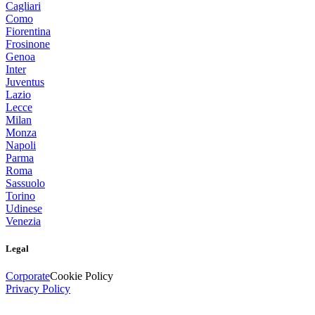
Cagliari
Como
Fiorentina
Frosinone
Genoa
Inter
Juventus
Lazio
Lecce
Milan
Monza
Napoli
Parma
Roma
Sassuolo
Torino
Udinese
Venezia
Legal
Corporate
Cookie Policy
Privacy Policy