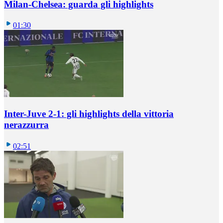
Milan-Chelsea: guarda gli highlights
01:30
Inter-Juve 2-1: gli highlights della vittoria
nerazzurra
02:51