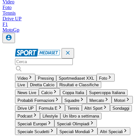
Video
Foto
Tennis
Drive UP
F1
MotoGp
Video
Pressing
Sportmediaset XXL
Foto
Live
Diretta Calcio
Risultati e Classifiche
News Live
Calcio
Coppa Italia
Supercoppa Italiana
Probabili Formazioni
Squadre
Mercato
Motori
Drive UP
Formula E
Tennis
Altri Sport
Sondaggi
Podcast
Lifestyle
Un libro a settimana
Speciali Europei
Speciali Olimpiadi
Speciale Scudetti
Speciali Mondiali
Altri Speciali