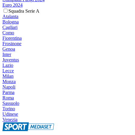
Euro 2024
Squadra Serie A
Atalanta
Bologna
Cagliari
Como
Fiorentina
Frosinone
Genoa
Inter
Juventus
Lazio
Lecce
Milan
Monza
Napoli
Parma
Roma
Sassuolo
Torino
Udinese
Venezia