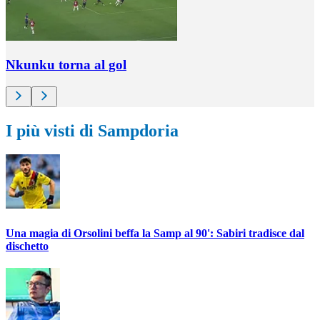
Nkunku torna al gol
I più visti di Sampdoria
Una magia di Orsolini beffa la Samp al 90': Sabiri tradisce dal
dischetto