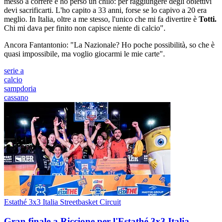
messo a correre e ho perso un chilo: per raggiungere degli obiettivi
devi sacrificarti. L'ho capito a 33 anni, forse se lo capivo a 20 era
meglio. In Italia, oltre a me stesso, l'unico che mi fa divertire è
Totti.
Chi mi dava per finito non capisce niente di calcio".
Ancora Fantantonio: "La Nazionale? Ho poche possibilità, so che è
quasi impossibile, ma voglio giocarmi le mie carte".
serie a
calcio
sampdoria
cassano
Estathé 3x3 Italia Streetbasket Circuit
Gran finale a Riccione per l'Estathé 3x3 Italia