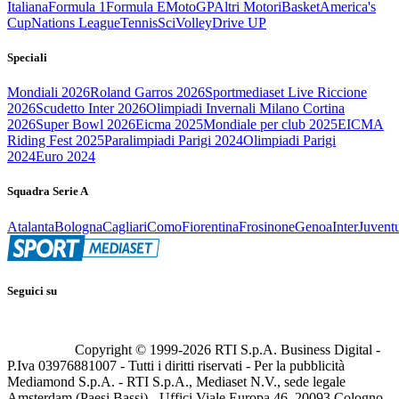
Italiana
Formula 1
Formula E
MotoGP
Altri Motori
Basket
America's
Cup
Nations League
Tennis
Sci
Volley
Drive UP
Speciali
Mondiali 2026
Roland Garros 2026
Sportmediaset Live Riccione
2026
Scudetto Inter 2026
Olimpiadi Invernali Milano Cortina
2026
Super Bowl 2026
Eicma 2025
Mondiale per club 2025
EICMA
Riding Fest 2025
Paralimpiadi Parigi 2024
Olimpiadi Parigi
2024
Euro 2024
Squadra Serie A
Atalanta
Bologna
Cagliari
Como
Fiorentina
Frosinone
Genoa
Inter
Juvent
Seguici su
Copyright © 1999-
2026
RTI S.p.A. Business Digital -
P.Iva 03976881007 - Tutti i diritti riservati - Per la pubblicità
Mediamond S.p.A. - RTI S.p.A., Mediaset N.V., sede legale
Amsterdam (Paesi Bassi) - Uffici Viale Europa 46, 20093 Cologno