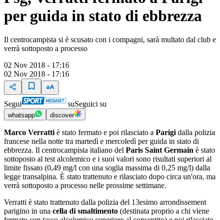
per guida in stato di ebbrezza
Il centrocampista si è scusato con i compagni, sarà multato dal club e
verrà sottoposto a processo
02 Nov 2018 - 17:16
02 Nov 2018 - 17:16
Segui
su
Seguici su
whatsapp
discover
Marco Verratti
è stato fermato e poi rilasciato a
Parigi
dalla polizia
francese nella notte tra martedì e mercoledì per guida in stato di
ebbrezza. Il centrocampista italiano del
Paris Saint Germain
è stato
sottoposto al test alcolemico e i suoi valori sono risultati superiori al
limite fissato (0,49 mg/l con una soglia massima di 0,25 mg/l) dalla
legge transalpina. È stato trattenuto e rilasciato dopo circa un'ora, ma
verrà sottoposto a processo nelle prossime settimane.
Verratti è stato trattenuto dalla polizia del 13esimo arrondissement
parigino in una
cella di smaltimento
(destinata proprio a chi viene
fermato con tasso alcolemico superiore al consentito) e poi rilasciato.