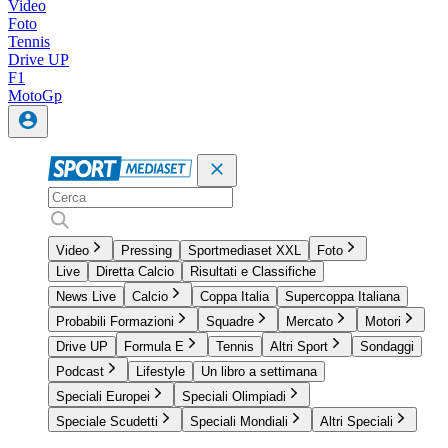
Video
Foto
Tennis
Drive UP
F1
MotoGp
Video
Pressing
Sportmediaset XXL
Foto
Live
Diretta Calcio
Risultati e Classifiche
News Live
Calcio
Coppa Italia
Supercoppa Italiana
Probabili Formazioni
Squadre
Mercato
Motori
Drive UP
Formula E
Tennis
Altri Sport
Sondaggi
Podcast
Lifestyle
Un libro a settimana
Speciali Europei
Speciali Olimpiadi
Speciale Scudetti
Speciali Mondiali
Altri Speciali