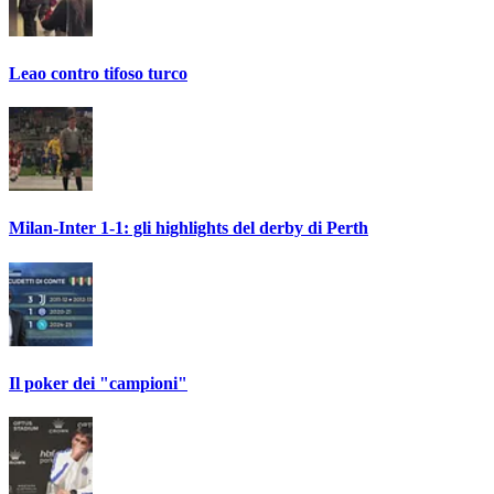
Leao contro tifoso turco
Milan-Inter 1-1: gli highlights del derby di Perth
Il poker dei "campioni"