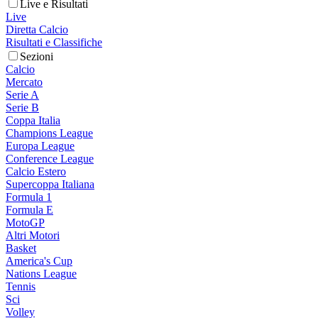
Live e Risultati
Live
Diretta Calcio
Risultati e Classifiche
Sezioni
Calcio
Mercato
Serie A
Serie B
Coppa Italia
Champions League
Europa League
Conference League
Calcio Estero
Supercoppa Italiana
Formula 1
Formula E
MotoGP
Altri Motori
Basket
America's Cup
Nations League
Tennis
Sci
Volley