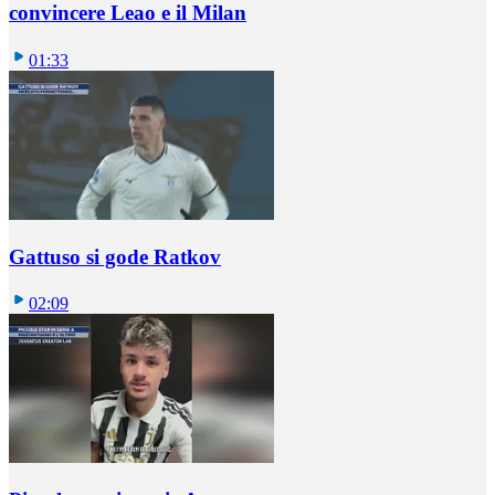
convincere Leao e il Milan
01:33
Gattuso si gode Ratkov
02:09