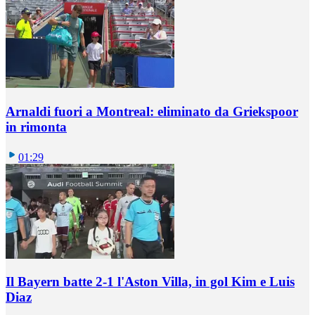
Arnaldi fuori a Montreal: eliminato da Griekspoor
in rimonta
01:29
Il Bayern batte 2-1 l'Aston Villa, in gol Kim e Luis
Diaz