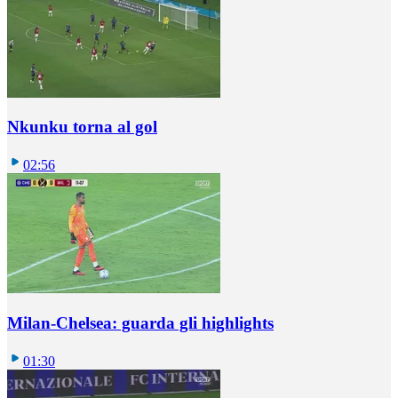
Nkunku torna al gol
02:56
Milan-Chelsea: guarda gli highlights
01:30