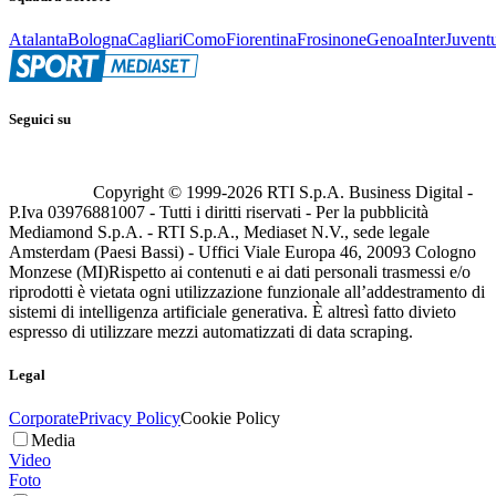
Atalanta
Bologna
Cagliari
Como
Fiorentina
Frosinone
Genoa
Inter
Juvent
Seguici su
Copyright © 1999-
2026
RTI S.p.A. Business Digital -
P.Iva 03976881007 - Tutti i diritti riservati - Per la pubblicità
Mediamond S.p.A. - RTI S.p.A., Mediaset N.V., sede legale
Amsterdam (Paesi Bassi) - Uffici Viale Europa 46, 20093 Cologno
Monzese (MI)
Rispetto ai contenuti e ai dati personali trasmessi e/o
riprodotti è vietata ogni utilizzazione funzionale all’addestramento di
sistemi di intelligenza artificiale generativa. È altresì fatto divieto
espresso di utilizzare mezzi automatizzati di data scraping.
Legal
Corporate
Privacy Policy
Cookie Policy
Media
Video
Foto