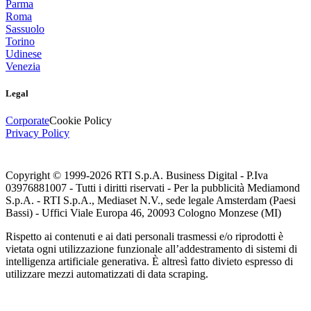
Parma
Roma
Sassuolo
Torino
Udinese
Venezia
Legal
Corporate
Cookie Policy
Privacy Policy
Copyright © 1999-
2026
RTI S.p.A. Business Digital - P.Iva
03976881007 - Tutti i diritti riservati - Per la pubblicità Mediamond
S.p.A. - RTI S.p.A., Mediaset N.V., sede legale Amsterdam (Paesi
Bassi) - Uffici Viale Europa 46, 20093 Cologno Monzese (MI)
Rispetto ai contenuti e ai dati personali trasmessi e/o riprodotti è
vietata ogni utilizzazione funzionale all’addestramento di sistemi di
intelligenza artificiale generativa. È altresì fatto divieto espresso di
utilizzare mezzi automatizzati di data scraping.