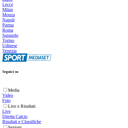
Lecce
Milan
Monza
Napoli
Parma
Roma
Sassuolo
Torino
Udinese
Venezia
Seguici su
Media
Video
Foto
Live e Risultati
Live
Diretta Calcio
Risultati e Classifiche
Sezioni