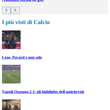
I più visti di Calcio
Leao, Pavard e non solo
Napoli-Osasuna 2-1: gli highlights dell'amichevole