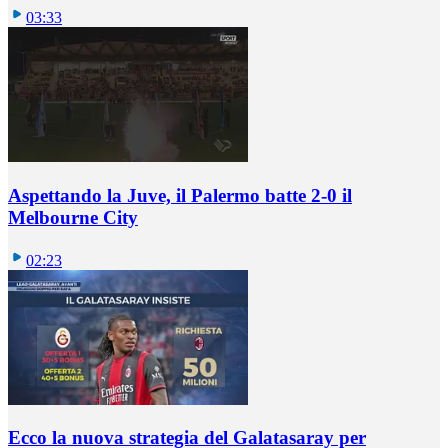
03:33
Aspettando la Juve, il Palermo batte 2-0 il
Melbourne City
02:23
Ecco la nuova strategia del Galatasaray per