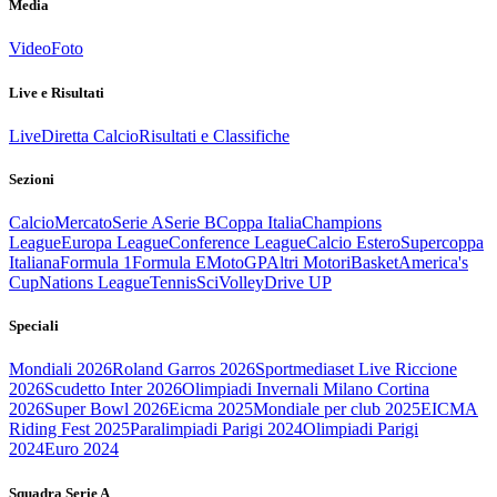
Media
Video
Foto
Live e Risultati
Live
Diretta Calcio
Risultati e Classifiche
Sezioni
Calcio
Mercato
Serie A
Serie B
Coppa Italia
Champions
League
Europa League
Conference League
Calcio Estero
Supercoppa
Italiana
Formula 1
Formula E
MotoGP
Altri Motori
Basket
America's
Cup
Nations League
Tennis
Sci
Volley
Drive UP
Speciali
Mondiali 2026
Roland Garros 2026
Sportmediaset Live Riccione
2026
Scudetto Inter 2026
Olimpiadi Invernali Milano Cortina
2026
Super Bowl 2026
Eicma 2025
Mondiale per club 2025
EICMA
Riding Fest 2025
Paralimpiadi Parigi 2024
Olimpiadi Parigi
2024
Euro 2024
Squadra Serie A