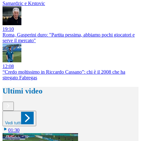
Samardzic e Krstovic
19:10
Roma, Gasperini duro: "Partita pessima, abbiamo pochi giocatori e
serve il mercato"
12:08
“Credo moltissimo in Riccardo Cassano”: chi è il 2008 che ha
stregato Fabregas
Ultimi video
Vedi tutti
01:30