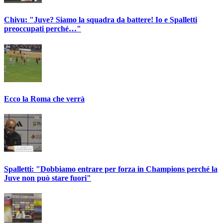
Chivu: "Juve? Siamo la squadra da battere! Io e Spalletti
preoccupati perché…"
Ecco la Roma che verrà
Spalletti: "Dobbiamo entrare per forza in Champions perché la
Juve non può stare fuori"