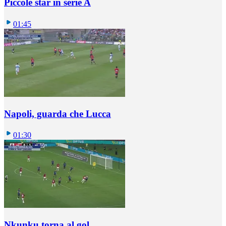
Piccole star in serie A
01:45
Napoli, guarda che Lucca
01:30
Nkunku torna al gol