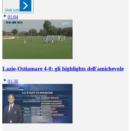
Vedi tutti
01:04
Lazio-Ostiamare 4-0: gli highlights dell'amichevole
01:36