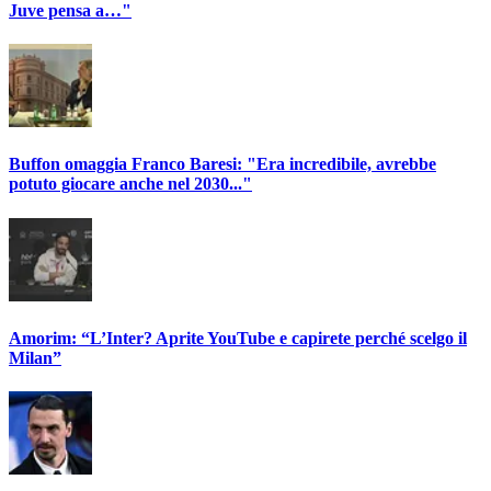
Juve pensa a…"
Buffon omaggia Franco Baresi: "Era incredibile, avrebbe
potuto giocare anche nel 2030..."
Amorim: “L’Inter? Aprite YouTube e capirete perché scelgo il
Milan”