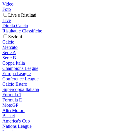
Video
Foto
Live e Risultati
Live
Diretta Calcio
Risultati e Classifiche
Sezioni
Calcio
Mercato
Serie A
Serie B
Coppa Italia
Champions League
Europa League
Conference League
Calcio Estero
Supercoppa Italiana
Formula 1
Formula E
MotoGP
Altri Motori
Basket
America's Cup
Nations League