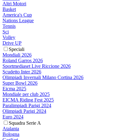
Altri Motori
Basket
America's Cup
Nations League
Tennis
Sci
Volley
Drive UP
Speciali
Mondiali 2026
Roland Garros 2026
Sportmediaset Live Riccione 2026
Scudetto Inter 2026
Olimpiadi Invernali Milano Cortina 2026
Super Bowl 2026
Eicma 2025
Mondiale per club 2025
EICMA Riding Fest 2025
Paralimpiadi Parigi 2024
Olimpiadi Parigi 2024
Euro 2024
Squadra Serie A
Atalanta
Bologna
Cagliari