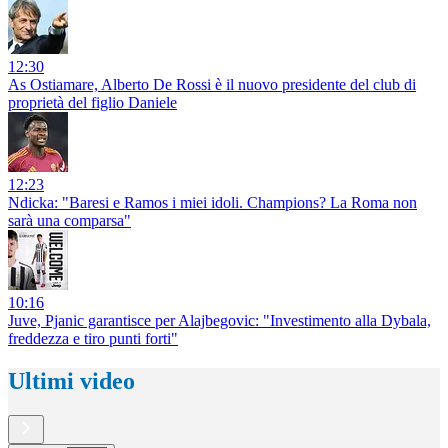
12:30
As Ostiamare, Alberto De Rossi è il nuovo presidente del club di
proprietà del figlio Daniele
12:23
Ndicka: "Baresi e Ramos i miei idoli. Champions? La Roma non
sarà una comparsa"
10:16
Juve, Pjanic garantisce per Alajbegovic: "Investimento alla Dybala,
freddezza e tiro punti forti"
Ultimi video