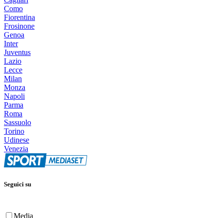
Como
Fiorentina
Frosinone
Genoa
Inter
Juventus
Lazio
Lecce
Milan
Monza
Napoli
Parma
Roma
Sassuolo
Torino
Udinese
Venezia
Seguici su
Media