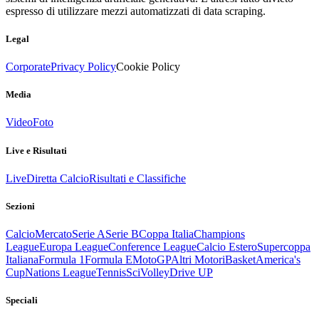
espresso di utilizzare mezzi automatizzati di data scraping.
Legal
Corporate
Privacy Policy
Cookie Policy
Media
Video
Foto
Live e Risultati
Live
Diretta Calcio
Risultati e Classifiche
Sezioni
Calcio
Mercato
Serie A
Serie B
Coppa Italia
Champions
League
Europa League
Conference League
Calcio Estero
Supercoppa
Italiana
Formula 1
Formula E
MotoGP
Altri Motori
Basket
America's
Cup
Nations League
Tennis
Sci
Volley
Drive UP
Speciali