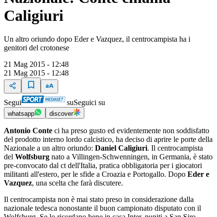
Caligiuri
Un altro oriundo dopo Eder e Vazquez, il centrocampista ha i
genitori del crotonese
21 Mag 2015 - 12:48
21 Mag 2015 - 12:48
Segui
su
Seguici su
whatsapp
discover
Antonio Conte
ci ha preso gusto ed evidentemente non soddisfatto
del prodotto interno lordo calcistico, ha deciso di aprire le porte della
Nazionale a un altro oriundo:
Daniel Caligiuri
. Il centrocampista
del
Wolfsburg
nato a Villingen-Schwenningen, in Germania, è stato
pre-convocato dal ct dell'Italia, pratica obbligatoria per i giocatori
militanti all'estero, per le sfide a Croazia e Portogallo. Dopo
Eder e
Vazquez
, una scelta che farà discutere.
Il centrocampista non è mai stato preso in considerazione dalla
nazionale tedesca nonostante il buon campionato disputato con il
Wolfsburg. Se lo ricordano bene in casa Inter, puniti a San Siro