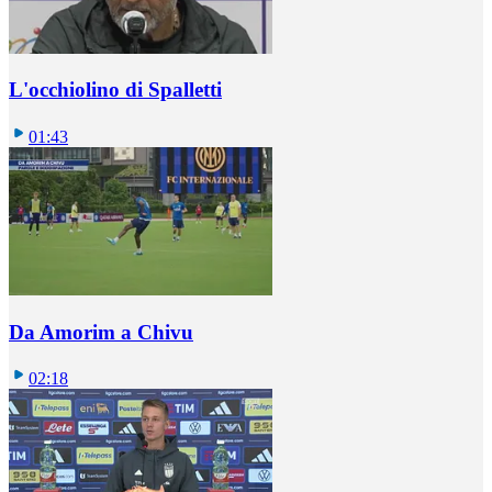
L'occhiolino di Spalletti
01:43
Da Amorim a Chivu
02:18