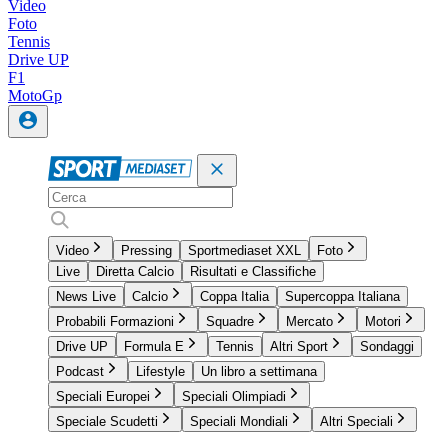
Video
Foto
Tennis
Drive UP
F1
MotoGp
Video
Pressing
Sportmediaset XXL
Foto
Live
Diretta Calcio
Risultati e Classifiche
News Live
Calcio
Coppa Italia
Supercoppa Italiana
Probabili Formazioni
Squadre
Mercato
Motori
Drive UP
Formula E
Tennis
Altri Sport
Sondaggi
Podcast
Lifestyle
Un libro a settimana
Speciali Europei
Speciali Olimpiadi
Speciale Scudetti
Speciali Mondiali
Altri Speciali