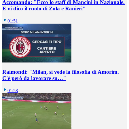
Accomando: "Ecco lo staff di Mancini in Nazionale.
E vi dico il ruolo di Zola e Ranieri"
01:51
Raimondi: "Milan, si vede la filosofia di Amorim.
C'è però da lavorare su…"
01:58