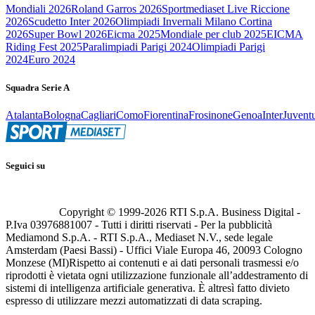
Mondiali 2026
Roland Garros 2026
Sportmediaset Live Riccione
2026
Scudetto Inter 2026
Olimpiadi Invernali Milano Cortina
2026
Super Bowl 2026
Eicma 2025
Mondiale per club 2025
EICMA
Riding Fest 2025
Paralimpiadi Parigi 2024
Olimpiadi Parigi
2024
Euro 2024
Squadra Serie A
Atalanta
Bologna
Cagliari
Como
Fiorentina
Frosinone
Genoa
Inter
Juvent
Seguici su
Copyright © 1999-
2026
RTI S.p.A. Business Digital -
P.Iva 03976881007 - Tutti i diritti riservati - Per la pubblicità
Mediamond S.p.A. - RTI S.p.A., Mediaset N.V., sede legale
Amsterdam (Paesi Bassi) - Uffici Viale Europa 46, 20093 Cologno
Monzese (MI)
Rispetto ai contenuti e ai dati personali trasmessi e/o
riprodotti è vietata ogni utilizzazione funzionale all’addestramento di
sistemi di intelligenza artificiale generativa. È altresì fatto divieto
espresso di utilizzare mezzi automatizzati di data scraping.