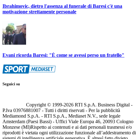
Ibrahimovic, dietro l'assenza al funerale di Baresi c'è una
motivazione strettamente personale
Evani ricorda Baresi: "È come se avessi perso un fratello"
Seguici su
Copyright © 1999-
2026
RTI S.p.A. Business Digital -
P.Iva 03976881007 - Tutti i diritti riservati - Per la pubblicità
Mediamond S.p.A. - RTI S.p.A., Mediaset N.V., sede legale
Amsterdam (Paesi Bassi) - Uffici Viale Europa 46, 20093 Cologno
Monzese (MI)
Rispetto ai contenuti e ai dati personali trasmessi e/o
riprodotti è vietata ogni utilizzazione funzionale all’addestramento di
sistemi di intelligenza artificiale generativa. È altresì fatto divieto