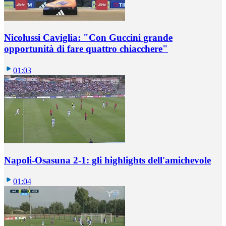
Nicolussi Caviglia: "Con Guccini grande
opportunità di fare quattro chiacchere"
01:03
Napoli-Osasuna 2-1: gli highlights dell'amichevole
01:04