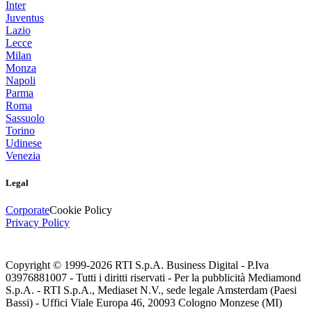
Inter
Juventus
Lazio
Lecce
Milan
Monza
Napoli
Parma
Roma
Sassuolo
Torino
Udinese
Venezia
Legal
Corporate
Cookie Policy
Privacy Policy
Copyright © 1999-
2026
RTI S.p.A. Business Digital - P.Iva
03976881007 - Tutti i diritti riservati - Per la pubblicità Mediamond
S.p.A. - RTI S.p.A., Mediaset N.V., sede legale Amsterdam (Paesi
Bassi) - Uffici Viale Europa 46, 20093 Cologno Monzese (MI)