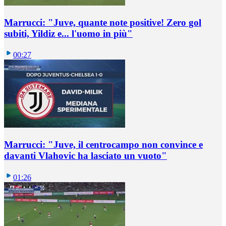
Marrucci: "Juve, quante note positive! Zero gol
subiti, Yildiz e... l'uomo in più"
00:27
Marrucci: "Juve, il centrocampo non convince e
davanti Vlahovic ha lasciato un vuoto"
01:26