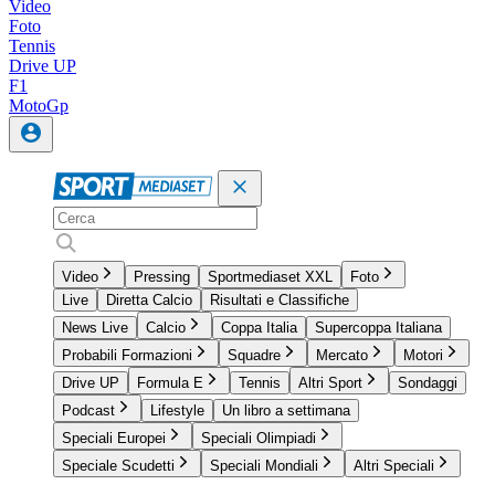
Video
Foto
Tennis
Drive UP
F1
MotoGp
Video
Pressing
Sportmediaset XXL
Foto
Live
Diretta Calcio
Risultati e Classifiche
News Live
Calcio
Coppa Italia
Supercoppa Italiana
Probabili Formazioni
Squadre
Mercato
Motori
Drive UP
Formula E
Tennis
Altri Sport
Sondaggi
Podcast
Lifestyle
Un libro a settimana
Speciali Europei
Speciali Olimpiadi
Speciale Scudetti
Speciali Mondiali
Altri Speciali