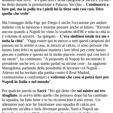
ha detto durante la premiazione a Palazzo Vecchio -.
Continuerà a
fare gol, ma la palla tra i piedi lui la tiene solo così così. Dico
quello che vedo
".
Ma l'omaggio della Figc per Diego è anche l'occasione per andare
indietro con la memoria e insieme pensare anche al futuro. "Ricordo
ancora quando a Napoli ho vinto lo scudetto dell'86 e tutta la città si
è colorata di azzurro - ha spiegato -.
C'era simbiosi totale tra me e
tutta la città
". "Oggi essere qui in mezzo a tutti questi campioni del
passato mi fa sentire a casa, in mezzo al calcio, ci sono persone che
hanno fatto felici in qualsiasi maniera i loro tifosi per come hanno
giocato a pallone e questo mi fa molto piacere, essere qui con loro è
un onore", ha continuato. "A proposito di Napoli ho incontrato il
presidente anche ieri, ci siamo parlati su alcune cose - ha aggiunto
Maragdona, parlando della possibilità di lavorare col Napoli -.
Adesso mi ha invitato alla partita contro il Real Madrid,
continueremo a confrontarci e
vedremo che cosa si potrà fare per
Napoli in Italia e nel mondo
".
Poi qualche parola su
Sarri
: "Ho già detto che
sul mister mi ero
sbagliato
, io avevo detto quello che pensavo dopo lui ha cambiato
la squadra, ha fatto bene e io ho riconosciuto il mio errore. Un
allenatore può non far funzionare una squadra di calcio poi
prenderne un'altra e farla diventare grande. Sarri a Napoli sta