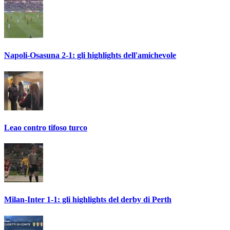
Napoli-Osasuna 2-1: gli highlights dell'amichevole
Leao contro tifoso turco
Milan-Inter 1-1: gli highlights del derby di Perth