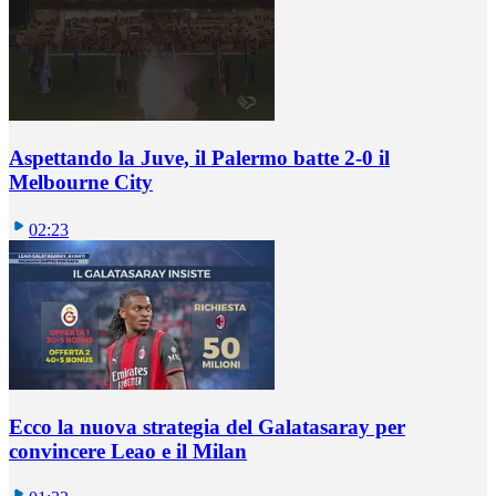
Aspettando la Juve, il Palermo batte 2-0 il
Melbourne City
02:23
Ecco la nuova strategia del Galatasaray per
convincere Leao e il Milan