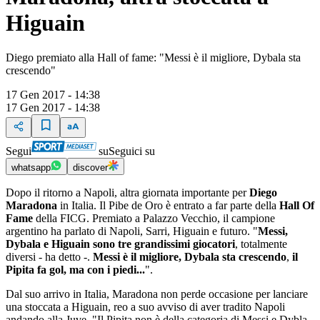
Higuain
Diego premiato alla Hall of fame: "Messi è il migliore, Dybala sta
crescendo"
17 Gen 2017 - 14:38
17 Gen 2017 - 14:38
Segui
su
Seguici su
whatsapp
discover
Dopo il ritorno a Napoli, altra giornata importante per
Diego
Maradona
in Italia. Il Pibe de Oro è entrato a far parte della
Hall Of
Fame
della FICG. Premiato a Palazzo Vecchio, il campione
argentino ha parlato di Napoli, Sarri, Higuain e futuro. "
Messi,
Dybala e Higuain sono tre grandissimi giocatori
, totalmente
diversi - ha detto -.
Messi è il migliore, Dybala sta crescendo
,
il
Pipita fa gol, ma con i piedi...
".
Dal suo arrivo in Italia, Maradona non perde occasione per lanciare
una stoccata a Higuain, reo a suo avviso di aver tradito Napoli
andando alla Juve. "Il Pipita non è della categoria di Messi e Dybla -