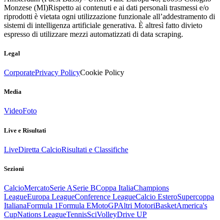
Monzese (MI)
Rispetto ai contenuti e ai dati personali trasmessi e/o
riprodotti è vietata ogni utilizzazione funzionale all’addestramento di
sistemi di intelligenza artificiale generativa. È altresì fatto divieto
espresso di utilizzare mezzi automatizzati di data scraping.
Legal
Corporate
Privacy Policy
Cookie Policy
Media
Video
Foto
Live e Risultati
Live
Diretta Calcio
Risultati e Classifiche
Sezioni
Calcio
Mercato
Serie A
Serie B
Coppa Italia
Champions
League
Europa League
Conference League
Calcio Estero
Supercoppa
Italiana
Formula 1
Formula E
MotoGP
Altri Motori
Basket
America's
Cup
Nations League
Tennis
Sci
Volley
Drive UP