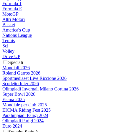
Formula 1
Formula E
MotoGP
Altri Motori
Basket
America's Cup
Nations League
Tennis
Sci
Volley
Drive UP
Speciali
Mondiali 2026
Roland Garros 2026
Sportmediaset Live Riccione 2026
Scudetto Inter 2026
Olimpiadi Invernali Milano Cortina 2026
Super Bowl 2026
Eicma 2025
Mondiale per club 2025
EICMA Riding Fest 2025
Paralimpiadi Parigi 2024
Olimpiadi Parigi 2024
Euro 2024
Squadra Serie A