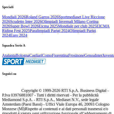
Speciali
Mondiali 2026
Roland Garros 2026
Sportmediaset Live Riccione
2026
Scudetto Inter 2026
Olimpiadi Invernali Milano Cortina
2026
Super Bowl 2026
Eicma 2025
Mondiale per club 2025
EICMA
Riding Fest 2025
Paralimpiadi Parigi 2024
Olimpiadi Parigi
2024
Euro 2024
Squadra Serie A
Atalanta
Bologna
Cagliari
Como
Fiorentina
Frosinone
Genoa
Inter
Juvent
Seguici su
Copyright © 1999-
2026
RTI S.p.A. Business Digital -
P.Iva 03976881007 - Tutti i diritti riservati - Per la pubblicità
Mediamond S.p.A. - RTI S.p.A., Mediaset N.V., sede legale
Amsterdam (Paesi Bassi) - Uffici Viale Europa 46, 20093 Cologno
Monzese (MI)
Rispetto ai contenuti e ai dati personali trasmessi e/o
riprodotti è vietata ogni utilizzazione funzionale all’addestramento di