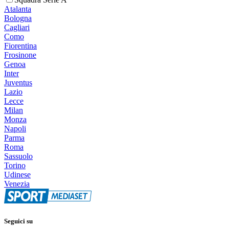
Atalanta
Bologna
Cagliari
Como
Fiorentina
Frosinone
Genoa
Inter
Juventus
Lazio
Lecce
Milan
Monza
Napoli
Parma
Roma
Sassuolo
Torino
Udinese
Venezia
Seguici su