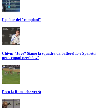
Il poker dei "campioni"
Chivu: "Juve? Siamo la squadra da battere! Io e Spalletti
preoccupati perché…"
Ecco la Roma che verrà