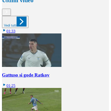
Ultimi video
Vedi tutti
01:33
Gattuso si gode Ratkov
01:25