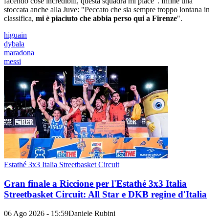
facendo cose incredibili, questa squadra mi piace". Infine una
stoccata anche alla Juve: "Peccato che sia sempre troppo lontana in
classifica,
mi è piaciuto che abbia perso qui a Firenze
".
higuain
dybala
maradona
messi
Estathé 3x3 Italia Streetbasket Circuit
Gran finale a Riccione per l'Estathé 3x3 Italia
Streetbasket Circuit: All Star e DKB regine d'Italia
06 Ago 2026 - 15:59
Daniele Rubini