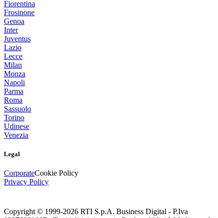
Fiorentina
Frosinone
Genoa
Inter
Juventus
Lazio
Lecce
Milan
Monza
Napoli
Parma
Roma
Sassuolo
Torino
Udinese
Venezia
Legal
Corporate
Cookie Policy
Privacy Policy
Copyright © 1999-
2026
RTI S.p.A. Business Digital - P.Iva