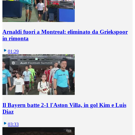
Arnaldi fuori a Montreal: eliminato da Griekspoor
in rimonta
01:29
Il Bayern batte 2-1 l'Aston Villa, in gol Kim e Luis
Diaz
03:33