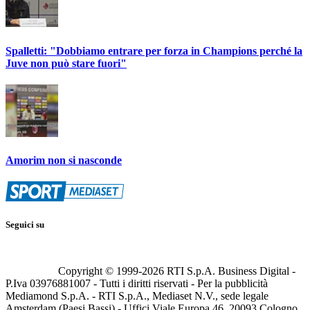
Spalletti: "Dobbiamo entrare per forza in Champions perché la
Juve non può stare fuori"
Amorim non si nasconde
Seguici su
Copyright © 1999-
2026
RTI S.p.A. Business Digital -
P.Iva 03976881007 - Tutti i diritti riservati - Per la pubblicità
Mediamond S.p.A. - RTI S.p.A., Mediaset N.V., sede legale
Amsterdam (Paesi Bassi) - Uffici Viale Europa 46, 20093 Cologno