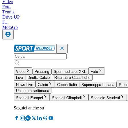
Video
Foto
Tennis
Drive UP
F1
MotoGp
Video
Pressing
Sportmediaset XXL
Foto
Live
Diretta Calcio
Risultati e Classifiche
News Live
Calcio
Coppa Italia
Supercoppa Italiana
Proba
Un libro a settimana
Speciali Europei
Speciali Olimpiadi
Speciale Scudetti
Seguici anche su