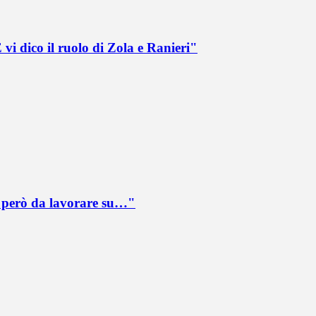
vi dico il ruolo di Zola e Ranieri"
è però da lavorare su…"