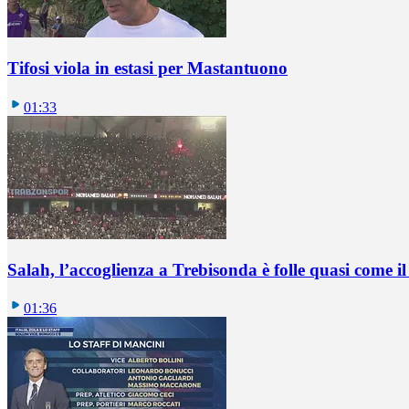
Tifosi viola in estasi per Mastantuono
01:33
Salah, l’accoglienza a Trebisonda è folle quasi come i
01:36