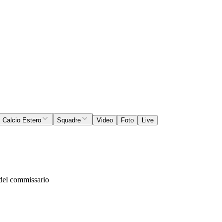
Calcio Estero
Squadre
Video
Foto
Live
a del commissario