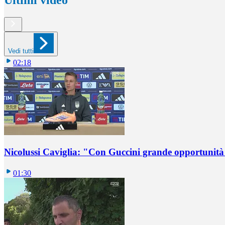
Ultimi video
Vedi tutti
02:18
Nicolussi Caviglia: "Con Guccini grande opportunità 
01:30