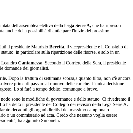
ntata dell'assemblea elettiva della
Lega Serie A,
che ha ripreso i
ta anche della possibilità di anticipare l'inizio del prossimo
uti il presidente Maurizio
Beretta
, il vicepresidente e il Consiglio di
atuto, in particolare sulla ripartizione delle risorse, e solo in un
n, Leandro
Cantamessa
. Secondo il Corriere della Sera, il presidente
le domande dei giornalisti.
le. Dopo la frattura di settimana scorsa,a quanto filtra, non c'è ancora
isolvere prima di passare al rinnovo delle cariche. L'unica decisione
13 agosto. Lo si farà a tempo debito, comunque a breve.
o nodo sono le modifiche di governance e dello statuto. Ci rivedremo il
Lo ha detto il presidente del Collegio dei revisori della Lega Serie A,
iarato decaduti gli organi direttivi del massimo campionato.
ario o un commissario ad acta. Credo che nessuno voglia essere
esidenti", ha aggiunto Simonelli.