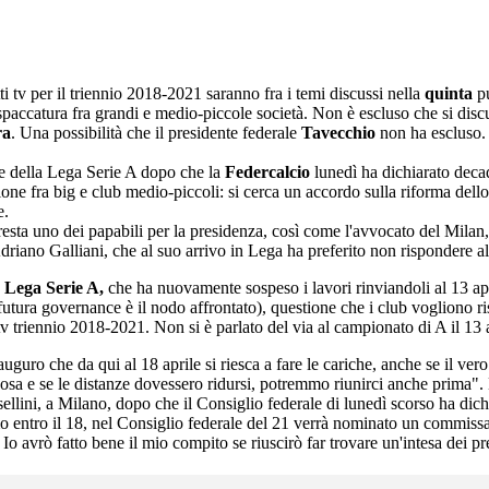
ti tv per il triennio 2018-2021 saranno fra i temi discussi nella
quinta
pu
a spaccatura fra grandi e medio-piccole società. Non è escluso che si discu
ra
. Una possibilità che il presidente federale
Tavecchio
non ha escluso.
e della Lega Serie A dopo che la
Federcalcio
lunedì ha dichiarato decad
ne fra big e club medio-piccoli: si cerca un accordo sulla riforma dello st
e.
resta uno dei papabili per la presidenza, così come l'avvocato del Mila
driano Galliani, che al suo arrivo in Lega ha preferito non rispondere al
a
Lega Serie A,
che ha nuovamente sospeso i lavori rinviandoli al 13 apri
 futura governance è il nodo affrontato), questione che i club vogliono r
ti tv triennio 2018-2021. Non si è parlato del via al campionato di A il 
uro che da qui al 18 aprile si riesca a fare le cariche, anche se il ver
lcosa e se le distanze dovessero ridursi, potremmo riunirci anche prima". 
ellini, a Milano, dopo che il Consiglio federale di lunedì scorso ha dich
o entro il 18, nel Consiglio federale del 21 verrà nominato un commiss
o avrò fatto bene il mio compito se riuscirò far trovare un'intesa dei pr