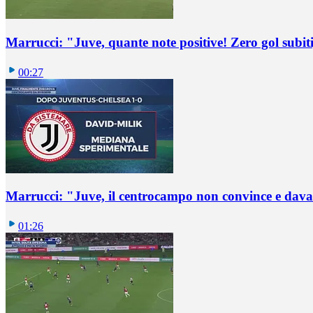
Marrucci: "Juve, quante note positive! Zero gol subiti,
00:27
Marrucci: "Juve, il centrocampo non convince e dava
01:26