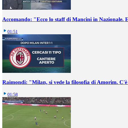
Accomando: "Ecco lo staff di Mancini in Nazionale. E 
01:51
Raimondi: "Milan, si vede la filosofia di Amorim. C'
01:58