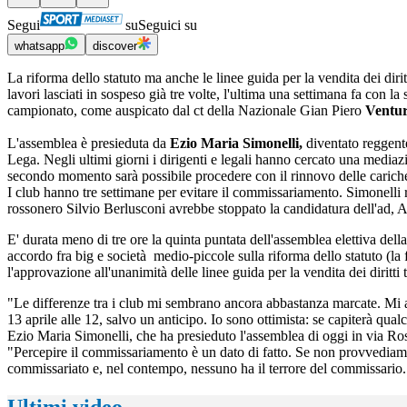
Segui
su
Seguici su
whatsapp
discover
La riforma dello statuto ma anche le linee guida per la vendita dei dirit
lavori lasciati in sospeso già tre volte, l'ultima una settimana fa con l
campionato, come auspicato dal ct della Nazionale Gian Piero
Ventu
L'assemblea è presieduta da
Ezio Maria Simonelli,
diventato reggent
Lega. Negli ultimi giorni i dirigenti e legali hanno cercato una mediazio
secondo momento sarà possibile procedere con il rinnovo delle carich
I club hanno tre settimane per evitare il commissariamento. Simonelli 
rossonero Silvio Berlusconi avrebbe stoppato la candidatura dell'ad, A
E' durata meno di tre ore la quinta puntata dell'assemblea elettiva dell
accordo fra big e società medio-piccole sulla riforma dello statuto (la
l'approvazione all'unanimità delle linee guida per la vendita dei dirit
"Le differenze tra i club mi sembrano ancora abbastanza marcate. Mi aug
13 aprile alle 12, salvo un anticipo. Io sono ottimista: se capiterà qua
Ezio Maria Simonelli, che ha presieduto l'assemblea di oggi in via Ros
"Percepire il commissariamento è un dato di fatto. Se non provvediam
commissariato e, nel contempo, nessuno ha il terrore del commissario. I