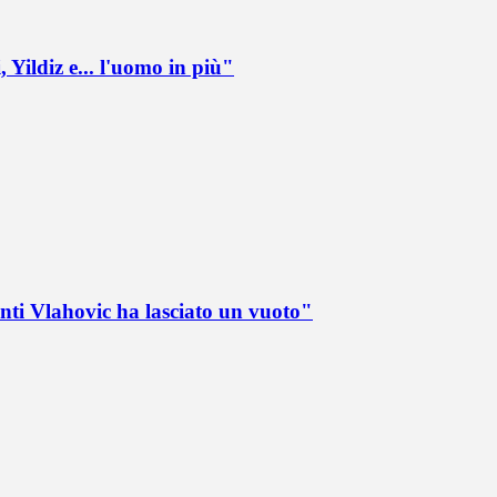
 Yildiz e... l'uomo in più"
nti Vlahovic ha lasciato un vuoto"