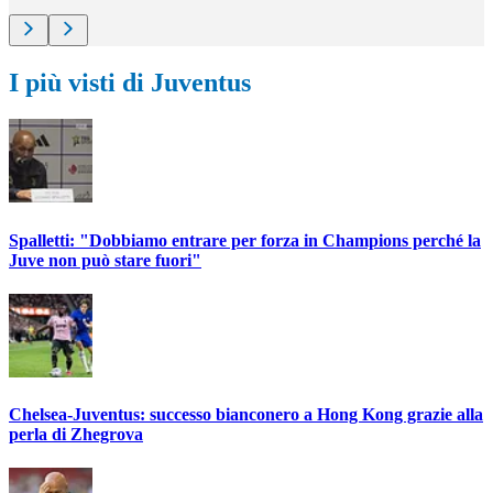
I più visti di Juventus
Spalletti: "Dobbiamo entrare per forza in Champions perché la
Juve non può stare fuori"
Chelsea-Juventus: successo bianconero a Hong Kong grazie alla
perla di Zhegrova