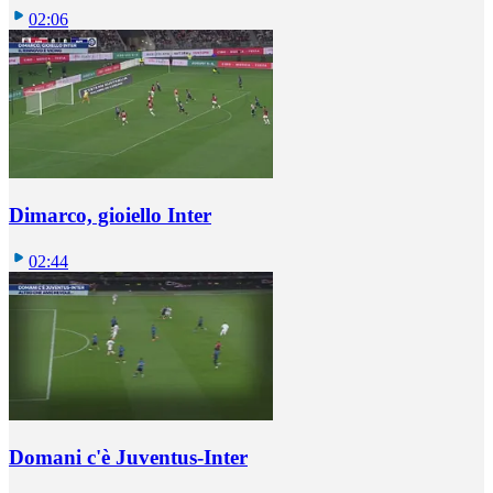
02:06
Dimarco, gioiello Inter
02:44
Domani c'è Juventus-Inter