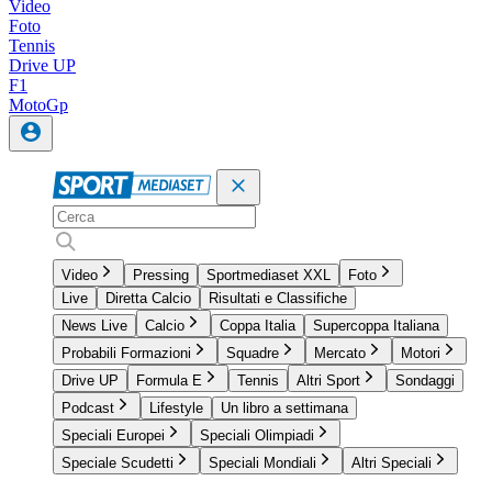
Video
Foto
Tennis
Drive UP
F1
MotoGp
Video
Pressing
Sportmediaset XXL
Foto
Live
Diretta Calcio
Risultati e Classifiche
News Live
Calcio
Coppa Italia
Supercoppa Italiana
Probabili Formazioni
Squadre
Mercato
Motori
Drive UP
Formula E
Tennis
Altri Sport
Sondaggi
Podcast
Lifestyle
Un libro a settimana
Speciali Europei
Speciali Olimpiadi
Speciale Scudetti
Speciali Mondiali
Altri Speciali