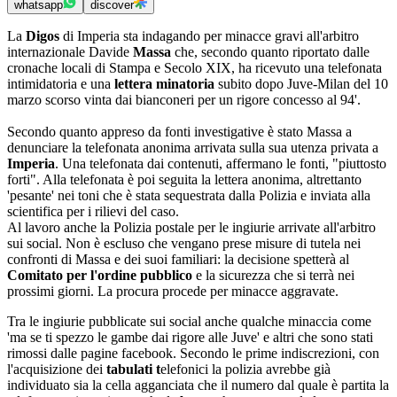
whatsapp
discover
La
Digos
di Imperia sta indagando per minacce gravi all'arbitro
internazionale Davide
Massa
che, secondo quanto riportato dalle
cronache locali di Stampa e Secolo XIX, ha ricevuto una telefonata
intimidatoria e una
lettera minatoria
subito dopo Juve-Milan del 10
marzo scorso vinta dai bianconeri per un rigore concesso al 94'.
Secondo quanto appreso da fonti investigative è stato Massa a
denunciare la telefonata anonima arrivata sulla sua utenza privata a
Imperia
. Una telefonata dai contenuti, affermano le fonti, "piuttosto
forti". Alla telefonata è poi seguita la lettera anonima, altrettanto
'pesante' nei toni che è stata sequestrata dalla Polizia e inviata alla
scientifica per i rilievi del caso.
Al lavoro anche la Polizia postale per le ingiurie arrivate all'arbitro
sui social. Non è escluso che vengano prese misure di tutela nei
confronti di Massa e dei suoi familiari: la decisione spetterà al
Comitato per l'ordine pubblico
e la sicurezza che si terrà nei
prossimi giorni. La procura procede per minacce aggravate.
Tra le ingiurie pubblicate sui social anche qualche minaccia come
'ma se ti spezzo le gambe dai rigore alle Juve' e altri che sono stati
rimossi dalle pagine facebook. Secondo le prime indiscrezioni, con
l'acquisizione dei
tabulati t
elefonici la polizia avrebbe già
individuato sia la cella agganciata che il numero dal quale è partita la