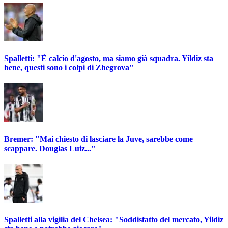
Spalletti: "È calcio d'agosto, ma siamo già squadra. Yildiz sta
bene, questi sono i colpi di Zhegrova"
Bremer: "Mai chiesto di lasciare la Juve, sarebbe come
scappare. Douglas Luiz..."
Spalletti alla vigilia del Chelsea: "Soddisfatto del mercato, Yildiz