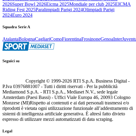
2026
Super Bowl 2026
Eicma 2025
Mondiale per club 2025
EICMA
Riding Fest 2025
Paralimpiadi Parigi 2024
Olimpiadi Parigi
2024
Euro 2024
Squadra Serie A
Atalanta
Bologna
Cagliari
Como
Fiorentina
Frosinone
Genoa
Inter
Juvent
Seguici su
Copyright © 1999-
2026
RTI S.p.A. Business Digital -
P.Iva 03976881007 - Tutti i diritti riservati - Per la pubblicità
Mediamond S.p.A. - RTI S.p.A., Mediaset N.V., sede legale
Amsterdam (Paesi Bassi) - Uffici Viale Europa 46, 20093 Cologno
Monzese (MI)
Rispetto ai contenuti e ai dati personali trasmessi e/o
riprodotti è vietata ogni utilizzazione funzionale all’addestramento di
sistemi di intelligenza artificiale generativa. È altresì fatto divieto
espresso di utilizzare mezzi automatizzati di data scraping.
Legal