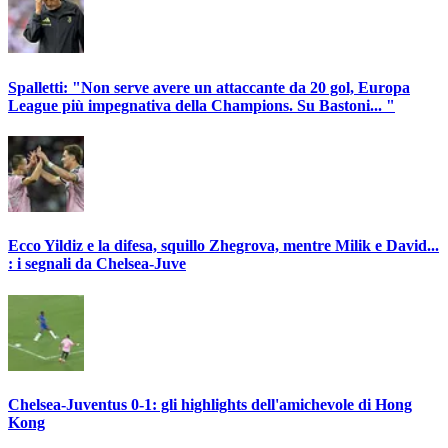
Spalletti: "Non serve avere un attaccante da 20 gol, Europa
League più impegnativa della Champions. Su Bastoni... "
Ecco Yildiz e la difesa, squillo Zhegrova, mentre Milik e David...
: i segnali da Chelsea-Juve
Chelsea-Juventus 0-1: gli highlights dell'amichevole di Hong
Kong