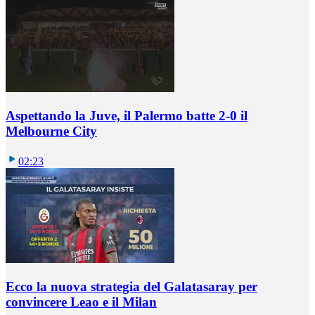
Aspettando la Juve, il Palermo batte 2-0 il
Melbourne City
02:23
Ecco la nuova strategia del Galatasaray per
convincere Leao e il Milan