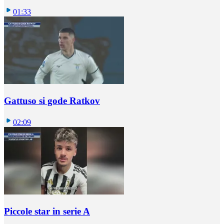
01:33
Gattuso si gode Ratkov
02:09
Piccole star in serie A