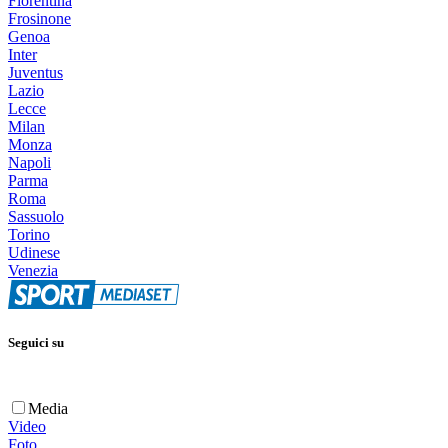
Fiorentina
Frosinone
Genoa
Inter
Juventus
Lazio
Lecce
Milan
Monza
Napoli
Parma
Roma
Sassuolo
Torino
Udinese
Venezia
Seguici su
Media
Video
Foto