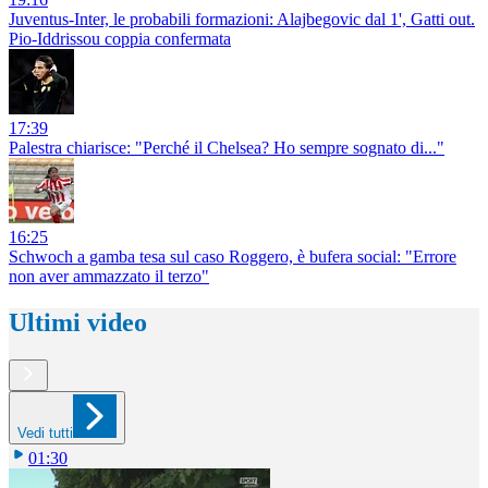
Juventus-Inter, le probabili formazioni: Alajbegovic dal 1', Gatti out.
Pio-Iddrissou coppia confermata
17:39
Palestra chiarisce: "Perché il Chelsea? Ho sempre sognato di..."
16:25
Schwoch a gamba tesa sul caso Roggero, è bufera social: "Errore
non aver ammazzato il terzo"
Ultimi video
Vedi tutti
01:30