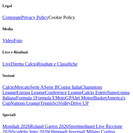
Legal
Corporate
Privacy Policy
Cookie Policy
Media
Video
Foto
Live e Risultati
Live
Diretta Calcio
Risultati e Classifiche
Sezioni
Calcio
Mercato
Serie A
Serie B
Coppa Italia
Champions
League
Europa League
Conference League
Calcio Estero
Supercoppa
Italiana
Formula 1
Formula E
MotoGP
Altri Motori
Basket
America's
Cup
Nations League
Tennis
Sci
Volley
Drive UP
Speciali
Mondiali 2026
Roland Garros 2026
Sportmediaset Live Riccione
2026
Scudetto Inter 2026
Olimpiadi Invernali Milano Cortina