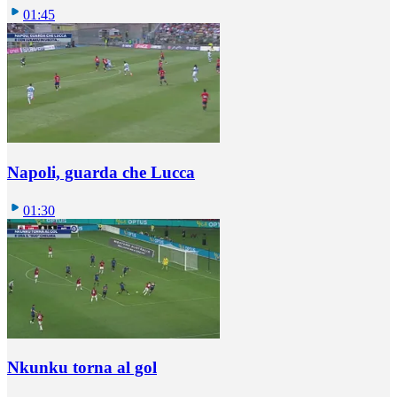
01:45
Napoli, guarda che Lucca
01:30
Nkunku torna al gol