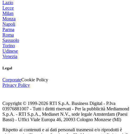
Lazio
Lecce
Milan
Monza
Napoli
Parma
Roma
Sassuolo
Torino
Udinese
Venezia
Legal
Corporate
Cookie Policy
Privacy Policy
Copyright © 1999-
2026
RTI S.p.A. Business Digital - P.Iva
03976881007 - Tutti i diritti riservati - Per la pubblicità Mediamond
S.p.A. - RTI S.p.A., Mediaset N.V., sede legale Amsterdam (Paesi
Bassi) - Uffici Viale Europa 46, 20093 Cologno Monzese (MI)
Rispetto ai contenuti e ai dati personali trasmessi e/o riprodotti è