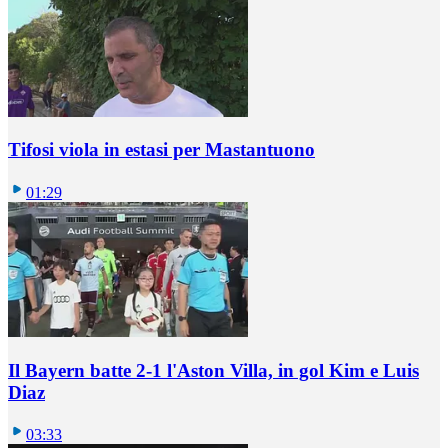
Tifosi viola in estasi per Mastantuono
01:29
Il Bayern batte 2-1 l'Aston Villa, in gol Kim e Luis
Diaz
03:33