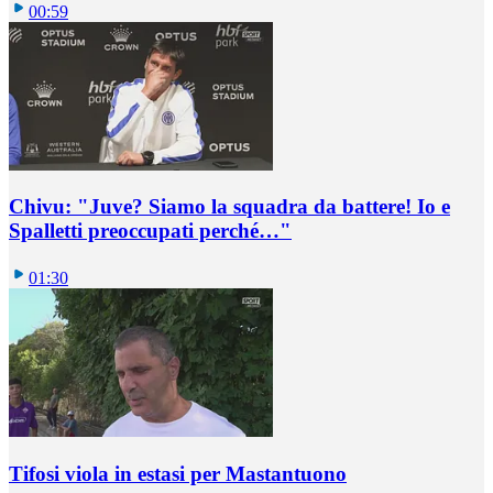
00:59
Chivu: "Juve? Siamo la squadra da battere! Io e
Spalletti preoccupati perché…"
01:30
Tifosi viola in estasi per Mastantuono